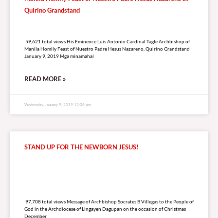
Quirino Grandstand
59,621 total views
59,621 total views His Eminence Luis Antonio Cardinal Tagle Archbishop of
Manila Homily Feast of Nuestro Padre Hesus Nazareno, Quirino Grandstand
January 9, 2019 Mga minamahal
READ MORE »
Wednesday, January 9, 2019 12:06 pm
STAND UP FOR THE NEWBORN JESUS!
97,708 total views
97,708 total views Message of Archbishop Socrates B Villegas to the People of
God in the Archdiocese of Lingayen Dagupan on the occasion of Christmas
December