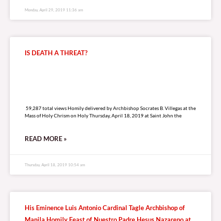
Monday, April 29, 2019 11:36 am
IS DEATH A THREAT?
59,287 total views
59,287 total views Homily delivered by Archbishop Socrates B. Villegas at the
Mass of Holy Chrism on Holy Thursday, April 18, 2019 at Saint John the
READ MORE »
Thursday, April 18, 2019 10:54 am
His Eminence Luis Antonio Cardinal Tagle Archbishop of
Manila Homily Feast of Nuestro Padre Hesus Nazareno at