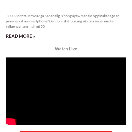
300,885 total views
300,885 total views Mga Kapanalig, sinong ayaw manalo ng pinakabago at
pinakasikat na smartphone? Ganito inakit ng isang sikat na social media
influencer ang mahigit 50
READ MORE »
Watch Live