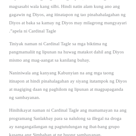
magsasabi wala kang silbi. Hindi natin alam kung ano ang
gagawin ng Diyos, ang itinatapon ng tao pinahahalagahan ng
Diyos at baka sa kamay ng Diyos may milagrong mangyayari
.”apela ni Cardinal Tagle
Tiniyak naman ni Cardinal Tagle sa mga biktima ng
pangmamaliit ng lipunan na huwag matakot dahil ang Diyos
mismo ang mag-aangat sa kanilang buhay.
Naniniwala ang kanyang Kabunyian na ang mga taong
itinapon at hindi pinahalagahan ay siyang itatampok ng Diyos
at magiging daan ng paghilom ng lipunan at magpapaganda
ng sambayanan.
Hinihikayat naman ni Cardinal Tagle ang mamamayan na ang
programang Sanlakbay para sa nalulong sa illegal na droga
ay nangangailangan ng pagtutulungan ng ibat-bang grupo
kasama ang Simbahan at ng buong sambayanan.