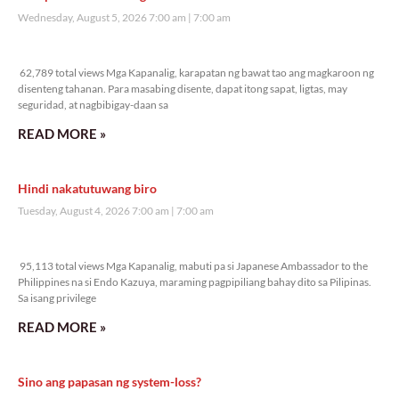
Wednesday, August 5, 2026 7:00 am
7:00 am
62,789 total views
62,789 total views Mga Kapanalig, karapatan ng bawat tao ang magkaroon ng
disenteng tahanan. Para masabing disente, dapat itong sapat, ligtas, may
seguridad, at nagbibigay-daan sa
READ MORE »
Hindi nakatutuwang biro
Tuesday, August 4, 2026 7:00 am
7:00 am
95,113 total views
95,113 total views Mga Kapanalig, mabuti pa si Japanese Ambassador to the
Philippines na si Endo Kazuya, maraming pagpipiliang bahay dito sa Pilipinas.
Sa isang privilege
READ MORE »
Sino ang papasan ng system-loss?