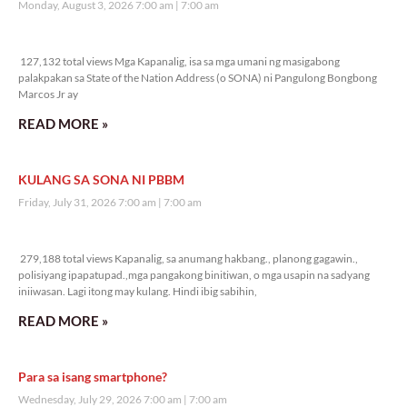
Monday, August 3, 2026 7:00 am
7:00 am
127,132 total views
127,132 total views Mga Kapanalig, isa sa mga umani ng masigabong
palakpakan sa State of the Nation Address (o SONA) ni Pangulong Bongbong
Marcos Jr ay
READ MORE »
KULANG SA SONA NI PBBM
Friday, July 31, 2026 7:00 am
7:00 am
279,188 total views
279,188 total views Kapanalig, sa anumang hakbang., planong gagawin.,
polisiyang ipapatupad.,mga pangakong binitiwan, o mga usapin na sadyang
iniiwasan. Lagi itong may kulang. Hindi ibig sabihin,
READ MORE »
Para sa isang smartphone?
Wednesday, July 29, 2026 7:00 am
7:00 am