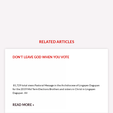
RELATED
A
R
T
I
C
L
E
S
DON’T LEAVE GOD WHEN YOU VOTE
81,729 total views
81,729 total views Pastoral Message in the Archdiocese of Lingayen Dagupan
for the 2019 Mid Term Elections Brothers and sisters in Christ in Lingayen
Dagupan: All
READ MORE »