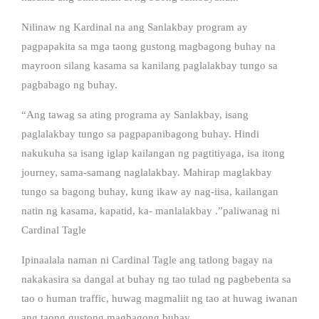
Nilinaw ng Kardinal na ang Sanlakbay program ay
pagpapakita sa mga taong gustong magbagong buhay na
mayroon silang kasama sa kanilang paglalakbay tungo sa
pagbabago ng buhay.
“Ang tawag sa ating programa ay Sanlakbay, isang
paglalakbay tungo sa pagpapanibagong buhay. Hindi
nakukuha sa isang iglap kailangan ng pagtitiyaga, isa itong
journey, sama-samang naglalakbay. Mahirap maglakbay
tungo sa bagong buhay, kung ikaw ay nag-iisa, kailangan
natin ng kasama, kapatid, ka- manlalakbay .”paliwanag ni
Cardinal Tagle
Ipinaalala naman ni Cardinal Tagle ang tatlong bagay na
nakakasira sa dangal at buhay ng tao tulad ng pagbebenta sa
tao o human traffic, huwag magmaliit ng tao at huwag iwanan
ang taong gustong magbagong buhay.