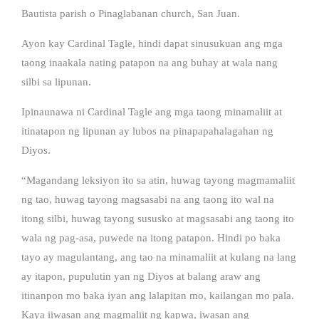
Bautista parish o Pinaglabanan church, San Juan.
Ayon kay Cardinal Tagle, hindi dapat sinusukuan ang mga
taong inaakala nating patapon na ang buhay at wala nang
silbi sa lipunan.
Ipinaunawa ni Cardinal Tagle ang mga taong minamaliit at
itinatapon ng lipunan ay lubos na pinapapahalagahan ng
Diyos.
“Magandang leksiyon ito sa atin, huwag tayong magmamaliit
ng tao, huwag tayong magsasabi na ang taong ito wal na
itong silbi, huwag tayong sususko at magsasabi ang taong ito
wala ng pag-asa, puwede na itong patapon. Hindi po baka
tayo ay magulantang, ang tao na minamaliit at kulang na lang
ay itapon, pupulutin yan ng Diyos at balang araw ang
itinanpon mo baka iyan ang lalapitan mo, kailangan mo pala.
Kaya iiwasan ang magmaliit ng kapwa, iwasan ang