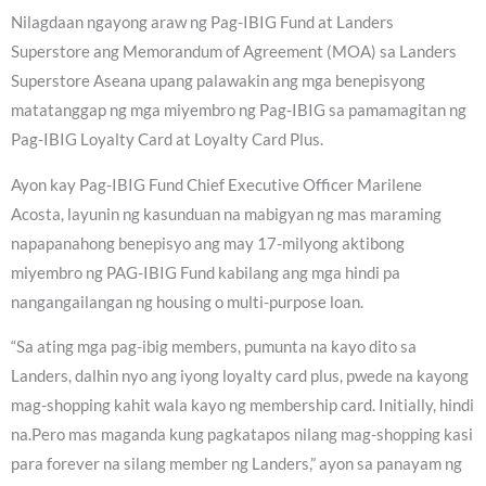
Nilagdaan ngayong araw ng Pag-IBIG Fund at Landers
Superstore ang Memorandum of Agreement (MOA) sa Landers
Superstore Aseana upang palawakin ang mga benepisyong
matatanggap ng mga miyembro ng Pag-IBIG sa pamamagitan ng
Pag-IBIG Loyalty Card at Loyalty Card Plus.
Ayon kay Pag-IBIG Fund Chief Executive Officer Marilene
Acosta, layunin ng kasunduan na mabigyan ng mas maraming
napapanahong benepisyo ang may 17-milyong aktibong
miyembro ng PAG-IBIG Fund kabilang ang mga hindi pa
nangangailangan ng housing o multi-purpose loan.
“Sa ating mga pag-ibig members, pumunta na kayo dito sa
Landers, dalhin nyo ang iyong loyalty card plus, pwede na kayong
mag-shopping kahit wala kayo ng membership card. Initially, hindi
na.Pero mas maganda kung pagkatapos nilang mag-shopping kasi
para forever na silang member ng Landers,” ayon sa panayam ng