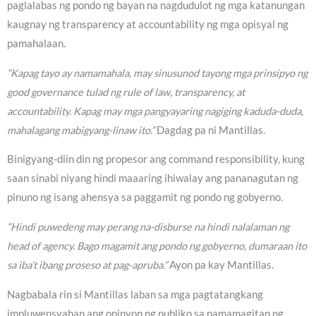
paglalabas ng pondo ng bayan na nagdudulot ng mga katanungan
kaugnay ng transparency at accountability ng mga opisyal ng
pamahalaan.
“Kapag tayo ay namamahala, may sinusunod tayong mga prinsipyo ng
good governance tulad ng rule of law, transparency, at
accountability. Kapag may mga pangyayaring nagiging kaduda-duda,
mahalagang mabigyang-linaw ito.”
Dagdag pa ni Mantillas.
Binigyang-diin din ng propesor ang command responsibility, kung
saan sinabi niyang hindi maaaring ihiwalay ang pananagutan ng
pinuno ng isang ahensya sa paggamit ng pondo ng gobyerno.
“Hindi puwedeng may perang na-disburse na hindi nalalaman ng
head of agency. Bago magamit ang pondo ng gobyerno, dumaraan ito
sa iba’t ibang proseso at pag-apruba.”
Ayon pa kay Mantillas.
Nagbabala rin si Mantillas laban sa mga pagtatangkang
impluwensyahan ang opinyon ng publiko sa pamamagitan ng