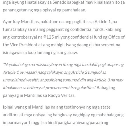
mga isyung tinatalakay sa Senado sapagkat may kinalaman ito sa
pananagutan ng mga opisyal ng pamahalaan.
Ayon kay Mantillas, nakatuon na ang paglilitis sa Article 1, na
tumatalakay sa maling paggamit ng confidential funds, kabilang
ang kontrobersyal na ₱125 milyong confidential fund ng Office of
the Vice President at ang mahigit isang daang disbursement na
isinagawa sa loob lamang ng isang araw.
“Napakahalaga na masubaybayan ito ng mga tao dahil pagkatapos ng
Article 1 ay maaari nang talakayin ang Article 2 tungkol sa
unexplained wealth, at posibleng sumunod din ang Article 3 na may
kinalaman sa bribery at procurement irregularities.”
Bahagi ng
pahayag ni Mantillas sa Radyo Veritas.
Ipinaliwanag ni Mantillas na ang testimonya ng mga state
auditors at mga opisyal ng bangko ay nagbigay ng mahahalagang
impormasyon hinggil sa hindi pangkaraniwang paraan ng