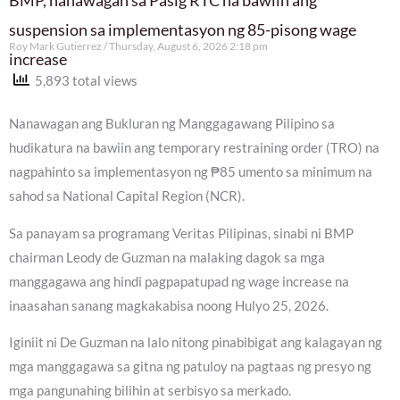
suspension sa implementasyon ng 85-pisong wage
Roy Mark Gutierrez
Thursday, August 6, 2026 2:18 pm
increase
5,893 total views
Nanawagan ang Bukluran ng Manggagawang Pilipino sa
hudikatura na bawiin ang temporary restraining order (TRO) na
nagpahinto sa implementasyon ng ₱85 umento sa minimum na
sahod sa National Capital Region (NCR).
Sa panayam sa programang Veritas Pilipinas, sinabi ni BMP
chairman Leody de Guzman na malaking dagok sa mga
manggagawa ang hindi pagpapatupad ng wage increase na
inaasahan sanang magkakabisa noong Hulyo 25, 2026.
Iginiit ni De Guzman na lalo nitong pinabibigat ang kalagayan ng
mga manggagawa sa gitna ng patuloy na pagtaas ng presyo ng
mga pangunahing bilihin at serbisyo sa merkado.