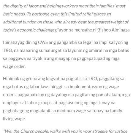
the dignity of labor and helping workers meet their families’ most
basic needs. To postpone even this limited relief places an
additional burden on those who already bear the greatest weight of
today’s economic challenges,”
ayon sa mensahe ni Bishop Alminaza
Ipinahayag din ng CWS ang pangamba sa legal na implikasyon ng
TRO, na maaaring sumalungat sa layunin ng umiiral na mga batas
sa paggawa na tiyakin ang maagap na pagpapatupad ng mga
wage order.
Hinimok ng grupo ang kagyat na pag-alis sa TRO, paggalang sa
mga batas ng labor laws hinggil sa implementasyon ng wage
orders, pagpapatuloy ng dayalogo sa pagitan ng pamahalaan, mga
employer at labor groups, at pagsusulong ng mga tunay na
pagbabagong maglalapit sa minimum wage sa tunay na family
living wage.
“We, the Church people, walks with you in your struggle for justice,