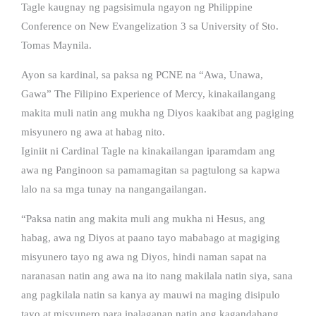
Tagle kaugnay ng pagsisimula ngayon ng Philippine
Conference on New Evangelization 3 sa University of Sto.
Tomas Maynila.
Ayon sa kardinal, sa paksa ng PCNE na “Awa, Unawa,
Gawa” The Filipino Experience of Mercy, kinakailangang
makita muli natin ang mukha ng Diyos kaakibat ang pagiging
misyunero ng awa at habag nito.
Iginiit ni Cardinal Tagle na kinakailangan iparamdam ang
awa ng Panginoon sa pamamagitan sa pagtulong sa kapwa
lalo na sa mga tunay na nangangailangan.
“Paksa natin ang makita muli ang mukha ni Hesus, ang
habag, awa ng Diyos at paano tayo mababago at magiging
misyunero tayo ng awa ng Diyos, hindi naman sapat na
naranasan natin ang awa na ito nang makilala natin siya, sana
ang pagkilala natin sa kanya ay mauwi na maging disipulo
tayo at misyunero para ipalaganap natin ang kagandahang