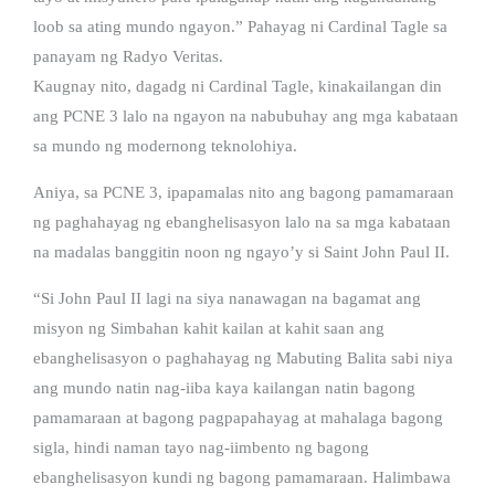
loob sa ating mundo ngayon.” Pahayag ni Cardinal Tagle sa
panayam ng Radyo Veritas.
Kaugnay nito, dagadg ni Cardinal Tagle, kinakailangan din
ang PCNE 3 lalo na ngayon na nabubuhay ang mga kabataan
sa mundo ng modernong teknolohiya.
Aniya, sa PCNE 3, ipapamalas nito ang bagong pamamaraan
ng paghahayag ng ebanghelisasyon lalo na sa mga kabataan
na madalas banggitin noon ng ngayo’y si Saint John Paul II.
“Si John Paul II lagi na siya nanawagan na bagamat ang
misyon ng Simbahan kahit kailan at kahit saan ang
ebanghelisasyon o paghahayag ng Mabuting Balita sabi niya
ang mundo natin nag-iiba kaya kailangan natin bagong
pamamaraan at bagong pagpapahayag at mahalaga bagong
sigla, hindi naman tayo nag-iimbento ng bagong
ebanghelisasyon kundi ng bagong pamamaraan. Halimbawa