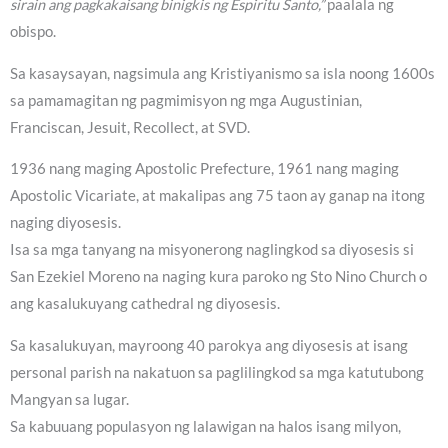
sirain ang pagkakaisang binigkis ng Espiritu Santo,”
paalala ng
obispo.
Sa kasaysayan, nagsimula ang Kristiyanismo sa isla noong 1600s
sa pamamagitan ng pagmimisyon ng mga Augustinian,
Franciscan, Jesuit, Recollect, at SVD.
1936 nang maging Apostolic Prefecture, 1961 nang maging
Apostolic Vicariate, at makalipas ang 75 taon ay ganap na itong
naging diyosesis.
Isa sa mga tanyang na misyonerong naglingkod sa diyosesis si
San Ezekiel Moreno na naging kura paroko ng Sto Nino Church o
ang kasalukuyang cathedral ng diyosesis.
Sa kasalukuyan, mayroong 40 parokya ang diyosesis at isang
personal parish na nakatuon sa paglilingkod sa mga katutubong
Mangyan sa lugar.
Sa kabuuang populasyon ng lalawigan na halos isang milyon,