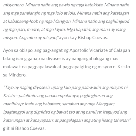
misyonero. Minana natin ang pawis ng mga katekista. Minana natin
ang mga panalangin ng mga lolo at lola. Minana natin ang katatagan
at kababaang-loob ng mga Mangyan. Minana natin ang paglilingkod
ng mga pari, madre, at mga layko. Mga kapatid, ang mana ay isang
misyon. Ang mina ay misyon,”
ayon kay Bishop Cuevas.
Ayon sa obispo, ang pag-angat ng Apostolic Vicariate of Calapan
bilang isang ganap na diyosesis ay nangangahulugang mas
malawak na pagpapalawak at pagpapaigting ng misyon ni Kristo
sa Mindoro.
“Tayo ay naging diyosesis upang lalo pang palawakin ang misyon ni
Kristo—palalimin ang pananampalataya; paglingkuran ang
mahihirap; ihain ang kabataan; samahan ang mga Mangyan;
ipagtanggol ang dignidad ng bawat tao at ng pamilya; itaguyod ang
katarungan at kapayapaan; at pangalagaan ang ating iisang tahanan,”
giit ni Bishop Cuevas.