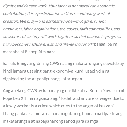
dignity, and decent work. Your labor is not merely an economic
contribution; it is a participation in God’s continuing work of
creation. We pray—and earnestly hope—that government,
employers, labor organizations, the courts, faith communities, and
all sectors of society will work together so that economic progress
truly becomes inclusive, just, and life-giving for all,”
bahagi pa ng
mensahe ni Bishop Alminaza.
Sa huli, Binigyang-diin ng CWS na ang makatarungang suweldo ay
hindi lamang usaping pang-ekonomiya kundi usapin din ng
dignidad ng tao at panlipunang katarungan.
Ang apela ng CWS ay kahanay ng ensiklikal na Rerum Novarum ni
Pope Leo XIII na nagsasabing, “To defraud anyone of wages due to
a lowly worker is a crime which cries to the anger of heaven,”
bilang paalala sa moral na pananagutan ng lipunan na tiyakin ang
makatarungan at napapanahong sahod para sa mga