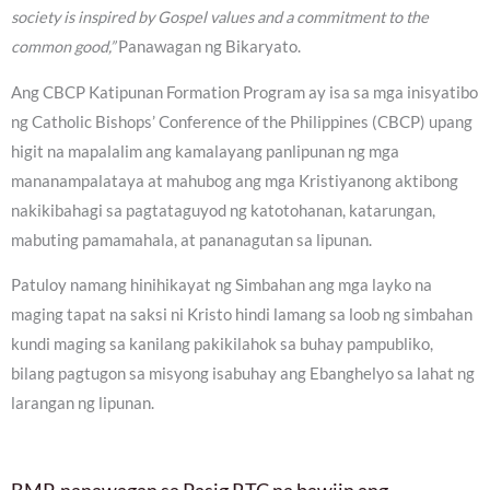
society is inspired by Gospel values and a commitment to the
common good,”
Panawagan ng Bikaryato.
Ang CBCP Katipunan Formation Program ay isa sa mga inisyatibo
ng Catholic Bishops’ Conference of the Philippines (CBCP) upang
higit na mapalalim ang kamalayang panlipunan ng mga
mananampalataya at mahubog ang mga Kristiyanong aktibong
nakikibahagi sa pagtataguyod ng katotohanan, katarungan,
mabuting pamamahala, at pananagutan sa lipunan.
Patuloy namang hinihikayat ng Simbahan ang mga layko na
maging tapat na saksi ni Kristo hindi lamang sa loob ng simbahan
kundi maging sa kanilang pakikilahok sa buhay pampubliko,
bilang pagtugon sa misyong isabuhay ang Ebanghelyo sa lahat ng
larangan ng lipunan.
BMP, nanawagan sa Pasig RTC na bawiin ang