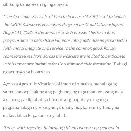
sibikong kamalayan ng mga layko.
“The Apostolic Vicariate of Puerto Princesa (AVPP) is set to launch
the CBCP Katipunan Formation Program for Good Citizenship on
August 11, 2025 at the Seminario de San Jose. This formation
program aims to help shape Filipinos into good citizens grounded in
faith, moral integrity, and service to the common good. Parish
representatives from across the vicariate are invited to participate
in this important initiative for Christian and civic formation.”
Bahagi
ng anunsyo ng bikaryato.
Ayon sa Apostolic Vicariate of Puerto Princesa, mahalagang
sama-samang isulong ang paghubog ng mga mamamayang may
aktibong pakikilahok sa lipunan at ginagabayan ng mga
pagpapahalaga ng Ebanghelyo upang magkaroon ng tunay na
malasakit sa kapakanan ng lahat.
“Let us work together in forming citizens whose engagement in