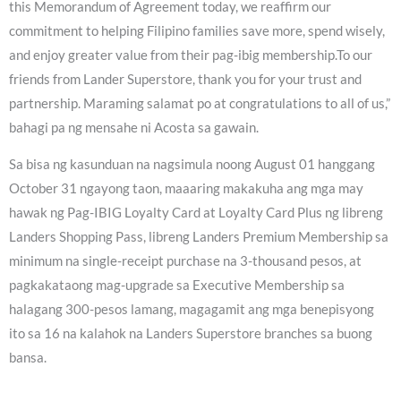
this Memorandum of Agreement today, we reaffirm our
commitment to helping Filipino families save more, spend wisely,
and enjoy greater value from their pag-ibig membership.To our
friends from Lander Superstore, thank you for your trust and
partnership. Maraming salamat po at congratulations to all of us,”
bahagi pa ng mensahe ni Acosta sa gawain.
Sa bisa ng kasunduan na nagsimula noong August 01 hanggang
October 31 ngayong taon, maaaring makakuha ang mga may
hawak ng Pag-IBIG Loyalty Card at Loyalty Card Plus ng libreng
Landers Shopping Pass, libreng Landers Premium Membership sa
minimum na single-receipt purchase na 3-thousand pesos, at
pagkakataong mag-upgrade sa Executive Membership sa
halagang 300-pesos lamang, magagamit ang mga benepisyong
ito sa 16 na kalahok na Landers Superstore branches sa buong
bansa.