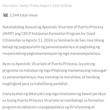
Reyn Letran - Ibañez
Friday, August 7, 2026 10:28 am
2,344 total views
Nakatakdang ilunsad ng Apostolic Vicariate of Puerto Princesa
(AVPP) ang CBCP Katipunan Formation Program for Good
Citizenship sa Agosto 11, 2026 sa Seminario de San Jose bilang
bahagi ng pagpapalalim ng pananampalataya at paghubog ng
responsableng pagkamamamayan ng mga mananampalataya.
Ayon sa Apostolic Vicariate of Puerto Princesa, layunin ng
programa na makabuo ng mga Pilipinong mamamayang nakaugat
sa pananampalataya, may matatag na moralidad, at handang
maglingkod para sa kabutihang panlahat.
Inanyayahan ng bikaryato ang mga kinatawan ng bawat parokya
sa buong Puerto Princesa Vicariate na makibahagi sa formation
program na nakatuon sa pagpapalakas ng Kristiyanong at