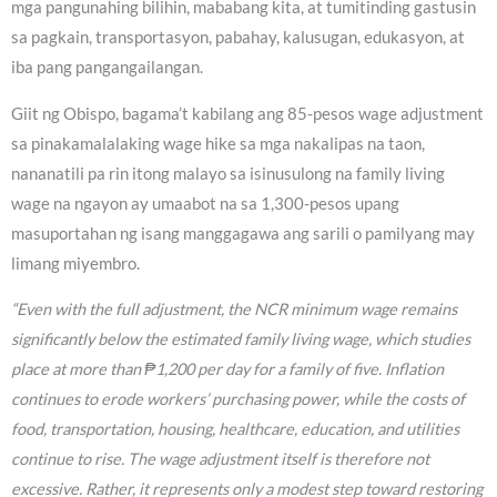
mga pangunahing bilihin, mababang kita, at tumitinding gastusin
sa pagkain, transportasyon, pabahay, kalusugan, edukasyon, at
iba pang pangangailangan.
Giit ng Obispo, bagama’t kabilang ang 85-pesos wage adjustment
sa pinakamalalaking wage hike sa mga nakalipas na taon,
nananatili pa rin itong malayo sa isinusulong na family living
wage na ngayon ay umaabot na sa 1,300-pesos upang
masuportahan ng isang manggagawa ang sarili o pamilyang may
limang miyembro.
“Even with the full adjustment, the NCR minimum wage remains
significantly below the estimated family living wage, which studies
place at more than ₱1,200 per day for a family of five. Inflation
continues to erode workers’ purchasing power, while the costs of
food, transportation, housing, healthcare, education, and utilities
continue to rise. The wage adjustment itself is therefore not
excessive. Rather, it represents only a modest step toward restoring