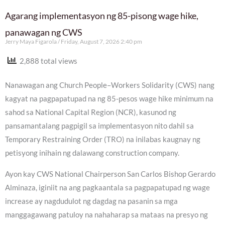
Agarang implementasyon ng 85-pisong wage hike,
panawagan ng CWS
Jerry Maya Figarola
Friday, August 7, 2026 2:40 pm
2,888 total views
Nanawagan ang Church People–Workers Solidarity (CWS) nang
kagyat na pagpapatupad na ng 85-pesos wage hike minimum na
sahod sa National Capital Region (NCR), kasunod ng
pansamantalang pagpigil sa implementasyon nito dahil sa
Temporary Restraining Order (TRO) na inilabas kaugnay ng
petisyong inihain ng dalawang construction company.
Ayon kay CWS National Chairperson San Carlos Bishop Gerardo
Alminaza, iginiit na ang pagkaantala sa pagpapatupad ng wage
increase ay nagdudulot ng dagdag na pasanin sa mga
manggagawang patuloy na nahaharap sa mataas na presyo ng