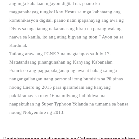
ang mga kabataan ngayon digital na, paano ka
magpapahayag tungkol kay Hesus sa mga kabataang ang
komunikasyon digital, paano natin ipapahayag ang awa ng
Diyos sa mga taong nakaranas ng hirap na parang walang
naawa sa kanila, ito ang ating bigyan ng tuon.” Ayon pa sa
Kardinal.
Tatlong araw ang PCNE 3 na magtatapos sa July 17.
Matatandaang pinangunahan ng Kanyang Kabanalan
Francisco ang pagpapalaganap ng awa at habag sa mga
nangangailangan nang personal itong bumisita sa Pilipinas
noong Enero ng 2015 para iparamdam ang kanyang
pakikiramay sa may 16 na milyong indibidwal na
naapektuhan ng Super Typhoon Yolanda na tumama sa bansa
noong Nobyembre ng 2013.
Pagiging ganap na diyosesis ng Calapan, isang malaking