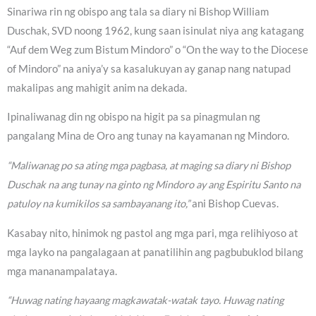
Sinariwa rin ng obispo ang tala sa diary ni Bishop William
Duschak, SVD noong 1962, kung saan isinulat niya ang katagang
“Auf dem Weg zum Bistum Mindoro” o “On the way to the Diocese
of Mindoro” na aniya’y sa kasalukuyan ay ganap nang natupad
makalipas ang mahigit anim na dekada.
Ipinaliwanag din ng obispo na higit pa sa pinagmulan ng
pangalang Mina de Oro ang tunay na kayamanan ng Mindoro.
“Maliwanag po sa ating mga pagbasa, at maging sa diary ni Bishop
Duschak na ang tunay na ginto ng Mindoro ay ang Espiritu Santo na
patuloy na kumikilos sa sambayanang ito,”
ani Bishop Cuevas.
Kasabay nito, hinimok ng pastol ang mga pari, mga relihiyoso at
mga layko na pangalagaan at panatilihin ang pagbubuklod bilang
mga mananampalataya.
“Huwag nating hayaang magkawatak-watak tayo. Huwag nating