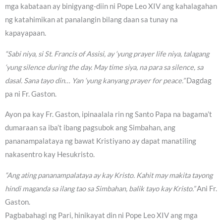
mga kabataan ay binigyang-diin ni Pope Leo XIV ang kahalagahan
ng katahimikan at panalangin bilang daan sa tunay na
kapayapaan.
“Sabi niya, si St. Francis of Assisi, ay ‘yung prayer life niya, talagang
‘yung silence during the day. May time siya, na para sa silence, sa
dasal. Sana tayo din… Yan ‘yung kanyang prayer for peace.”
Dagdag
pa ni Fr. Gaston.
Ayon pa kay Fr. Gaston, ipinaalala rin ng Santo Papa na bagama’t
dumaraan sa iba’t ibang pagsubok ang Simbahan, ang
pananampalataya ng bawat Kristiyano ay dapat manatiling
nakasentro kay Hesukristo.
“Ang ating pananampalataya ay kay Kristo. Kahit may makita tayong
hindi maganda sa ilang tao sa Simbahan, balik tayo kay Kristo.”
Ani Fr.
Gaston.
Pagbabahagi ng Pari, hinikayat din ni Pope Leo XIV ang mga