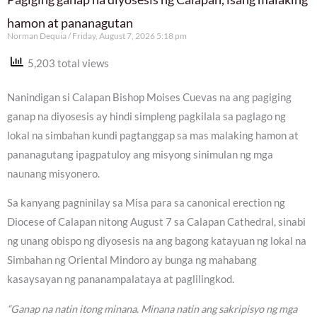
hamon at pananagutan
Norman Dequia
Friday, August 7, 2026 5:18 pm
5,203 total views
Nanindigan si Calapan Bishop Moises Cuevas na ang pagiging
ganap na diyosesis ay hindi simpleng pagkilala sa paglago ng
lokal na simbahan kundi pagtanggap sa mas malaking hamon at
pananagutang ipagpatuloy ang misyong sinimulan ng mga
naunang misyonero.
Sa kanyang pagninilay sa Misa para sa canonical erection ng
Diocese of Calapan nitong August 7 sa Calapan Cathedral, sinabi
ng unang obispo ng diyosesis na ang bagong katayuan ng lokal na
Simbahan ng Oriental Mindoro ay bunga ng mahabang
kasaysayan ng pananampalataya at paglilingkod.
“Ganap na natin itong minana. Minana natin ang sakripisyo ng mga