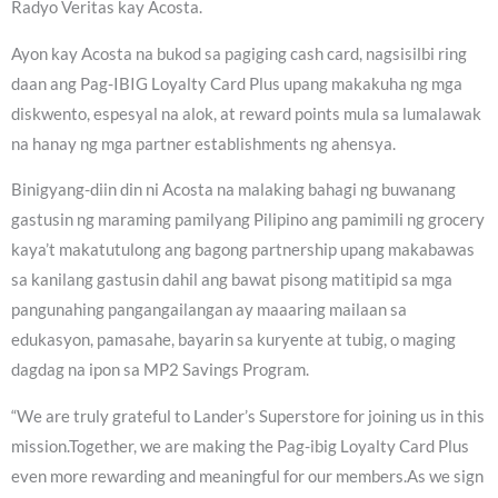
Radyo Veritas kay Acosta.
Ayon kay Acosta na bukod sa pagiging cash card, nagsisilbi ring
daan ang Pag-IBIG Loyalty Card Plus upang makakuha ng mga
diskwento, espesyal na alok, at reward points mula sa lumalawak
na hanay ng mga partner establishments ng ahensya.
Binigyang-diin din ni Acosta na malaking bahagi ng buwanang
gastusin ng maraming pamilyang Pilipino ang pamimili ng grocery
kaya’t makatutulong ang bagong partnership upang makabawas
sa kanilang gastusin dahil ang bawat pisong matitipid sa mga
pangunahing pangangailangan ay maaaring mailaan sa
edukasyon, pamasahe, bayarin sa kuryente at tubig, o maging
dagdag na ipon sa MP2 Savings Program.
“We are truly grateful to Lander’s Superstore for joining us in this
mission.Together, we are making the Pag-ibig Loyalty Card Plus
even more rewarding and meaningful for our members.As we sign