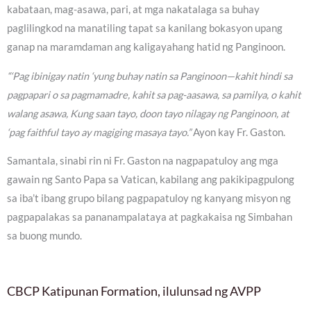
kabataan, mag-asawa, pari, at mga nakatalaga sa buhay
paglilingkod na manatiling tapat sa kanilang bokasyon upang
ganap na maramdaman ang kaligayahang hatid ng Panginoon.
“‘Pag ibinigay natin ‘yung buhay natin sa Panginoon—kahit hindi sa
pagpapari o sa pagmamadre, kahit sa pag-aasawa, sa pamilya, o kahit
walang asawa, Kung saan tayo, doon tayo nilagay ng Panginoon, at
‘pag faithful tayo ay magiging masaya tayo.”
Ayon kay Fr. Gaston.
Samantala, sinabi rin ni Fr. Gaston na nagpapatuloy ang mga
gawain ng Santo Papa sa Vatican, kabilang ang pakikipagpulong
sa iba’t ibang grupo bilang pagpapatuloy ng kanyang misyon ng
pagpapalakas sa pananampalataya at pagkakaisa ng Simbahan
sa buong mundo.
CBCP Katipunan Formation, ilulunsad ng AVPP