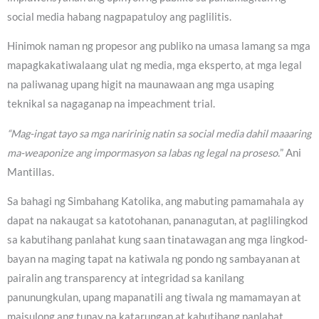
social media habang nagpapatuloy ang paglilitis.
Hinimok naman ng propesor ang publiko na umasa lamang sa mga
mapagkakatiwalaang ulat ng media, mga eksperto, at mga legal
na paliwanag upang higit na maunawaan ang mga usaping
teknikal sa nagaganap na impeachment trial.
“Mag-ingat tayo sa mga naririnig natin sa social media dahil maaaring
ma-weaponize ang impormasyon sa labas ng legal na proseso.
” Ani
Mantillas.
Sa bahagi ng Simbahang Katolika, ang mabuting pamamahala ay
dapat na nakaugat sa katotohanan, pananagutan, at paglilingkod
sa kabutihang panlahat kung saan tinatawagan ang mga lingkod-
bayan na maging tapat na katiwala ng pondo ng sambayanan at
pairalin ang transparency at integridad sa kanilang
panunungkulan, upang mapanatili ang tiwala ng mamamayan at
maisulong ang tunay na katarungan at kabutihang panlahat.