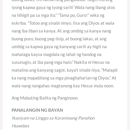
iyong kapwa gaya ng iyong sarili’ Wala nang ibang utos
na hihigit pa sa mga ito.” “Tama po, Guro!” wika ng
eskriba. “Totoo ang sinabi ninyo. Iisa ang Diyos at wala
nang iba liban sa kanya. At ang umibig sa kanya nang
buong puso, buong pag-iisip, at buong lakas, at ang
umibig sa kapwa gaya ng kanyang sarili ay higit na
mahalaga kaysa magdala ng lahat ng handog na
susunugin, at iba pang mga hain.” Nakita ni Hesus na
matalino ang kanyang sagot, kaya’t sinabi niya, “Malapit
ka nang mapabilang sa mga pinaghaharian ng Diyos.” At
wala nang nangahas magtanong kay Hesus mula noon.
Ang Mabuting Balita ng Panginoon.
PANALANGIN NG BAYAN
Ikasiyam na Linggo sa Karaniwang Panahon
Huwebes