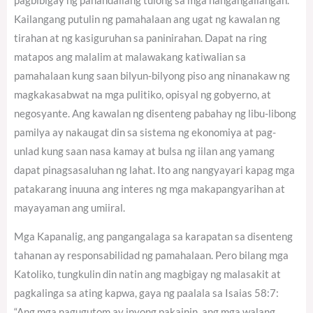
pagbibigay ng panandaliang tulong sa mga nangangailangan.
Kailangang putulin ng pamahalaan ang ugat ng kawalan ng
tirahan at ng kasiguruhan sa paninirahan. Dapat na ring
matapos ang malalim at malawakang katiwalian sa
pamahalaan kung saan bilyun-bilyong piso ang ninanakaw ng
magkakasabwat na mga pulitiko, opisyal ng gobyerno, at
negosyante. Ang kawalan ng disenteng pabahay ng libu-libong
pamilya ay nakaugat din sa sistema ng ekonomiya at pag-
unlad kung saan nasa kamay at bulsa ng iilan ang yamang
dapat pinagsasaluhan ng lahat. Ito ang nangyayari kapag mga
patakarang inuuna ang interes ng mga makapangyarihan at
mayayaman ang umiiral.
Mga Kapanalig, ang pangangalaga sa karapatan sa disenteng
tahanan ay responsabilidad ng pamahalaan. Pero bilang mga
Katoliko, tungkulin din natin ang magbigay ng malasakit at
pagkalinga sa ating kapwa, gaya ng paalala sa Isaias 58:7:
“Ang mga nagugutom ay inyong pakainin, ang mga walang