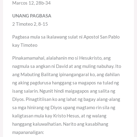
Marcos 12, 28b-34
UNANG PAGBASA
2 Timoteo 2, 8-15
Pagbasa mula sa ikalawang sulat ni Apostol San Pablo
kay Timoteo
Pinakamamahal, alalahanin mo si Hesukristo, ang
nagmula sa angkan ni David at ang muling nabuhay. Ito
ang Mabuting Balitang ipinangangaral ko, ang dahilan
ng aking pagdurusa hanggang sa magapos na tulad ng
isang salarin. Ngunit hindi maigagapos ang salita ng
Diyos. Pinagtitiisan ko ang lahat ng bagay alang-alang
sa mga hinirang ng Diyos upang magtamo rin sila ng
kaligtasan mula kay Kristo Hesus, at ng walang
hanggang kaluwalhatian. Narito ang kasabihang
mapananaligan: