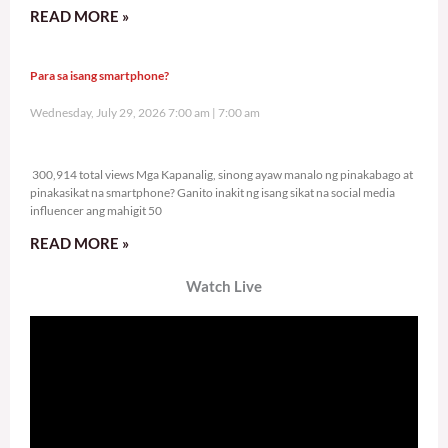
READ MORE »
Para sa isang smartphone?
Wednesday, July 29, 2026 7:00 am
7:00 am
300,914 total views
300,914 total views Mga Kapanalig, sinong ayaw manalo ng pinakabago at
pinakasikat na smartphone? Ganito inakit ng isang sikat na social media
influencer ang mahigit 50
READ MORE »
Watch Live