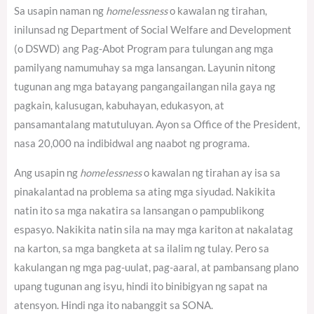
Sa usapin naman ng
homelessness
o kawalan ng tirahan,
inilunsad ng Department of Social Welfare and Development
(o DSWD) ang Pag-Abot Program para tulungan ang mga
pamilyang namumuhay sa mga lansangan. Layunin nitong
tugunan ang mga batayang pangangailangan nila gaya ng
pagkain, kalusugan, kabuhayan, edukasyon, at
pansamantalang matutuluyan. Ayon sa Office of the President,
nasa 20,000 na indibidwal ang naabot ng programa.
Ang usapin ng
homelessness
o kawalan ng tirahan ay isa sa
pinakalantad na problema sa ating mga siyudad. Nakikita
natin ito sa mga nakatira sa lansangan o pampublikong
espasyo. Nakikita natin sila na may mga kariton at nakalatag
na karton, sa mga bangketa at sa ilalim ng tulay. Pero sa
kakulangan ng mga pag-uulat, pag-aaral, at pambansang plano
upang tugunan ang isyu, hindi ito binibigyan ng sapat na
atensyon. Hindi nga ito nabanggit sa SONA.