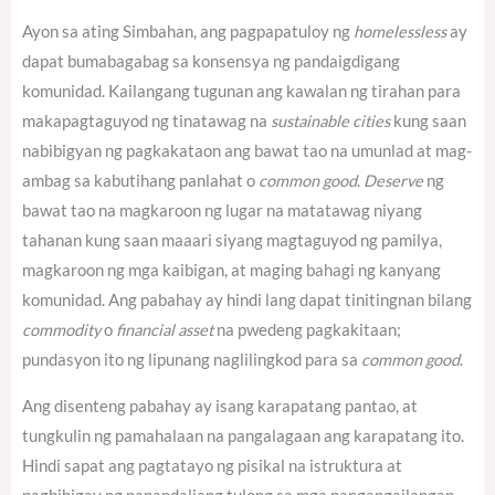
Ayon sa ating Simbahan, ang pagpapatuloy ng
homelessless
ay
dapat bumabagabag sa konsensya ng pandaigdigang
komunidad.
Kailangang tugunan ang kawalan ng tirahan para
makapagtaguyod ng tinatawag na
sustainable cities
kung saan
nabibigyan ng pagkakataon ang bawat tao na umunlad at mag-
ambag sa kabutihang panlahat o
common good
.
Deserve
ng
bawat tao na magkaroon ng lugar na matatawag niyang
tahanan kung saan maaari siyang magtaguyod ng pamilya,
magkaroon ng mga kaibigan, at maging bahagi ng kanyang
komunidad. Ang pabahay ay hindi lang dapat tinitingnan bilang
commodity
o
financial asset
na pwedeng pagkakitaan;
pundasyon ito ng lipunang naglilingkod para sa
common good
.
Ang disenteng pabahay ay isang karapatang pantao, at
tungkulin ng pamahalaan na pangalagaan ang karapatang ito.
Hindi sapat ang pagtatayo ng pisikal na istruktura at