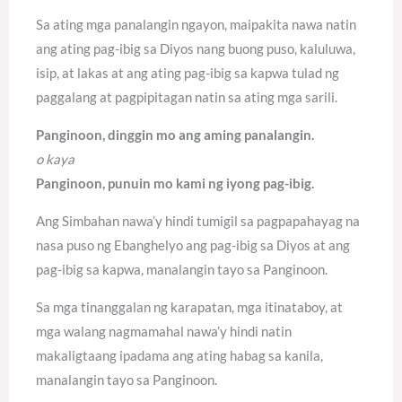
Sa ating mga panalangin ngayon, maipakita nawa natin
ang ating pag-ibig sa Diyos nang buong puso, kaluluwa,
isip, at lakas at ang ating pag-ibig sa kapwa tulad ng
paggalang at pagpipitagan natin sa ating mga sarili.
Panginoon, dinggin mo ang aming panalangin.
o kaya
Panginoon, punuin mo kami ng iyong pag-ibig.
Ang Simbahan nawa’y hindi tumigil sa pagpapahayag na
nasa puso ng Ebanghelyo ang pag-ibig sa Diyos at ang
pag-ibig sa kapwa, manalangin tayo sa Panginoon.
Sa mga tinanggalan ng karapatan, mga itinataboy, at
mga walang nagmamahal nawa’y hindi natin
makaligtaang ipadama ang ating habag sa kanila,
manalangin tayo sa Panginoon.