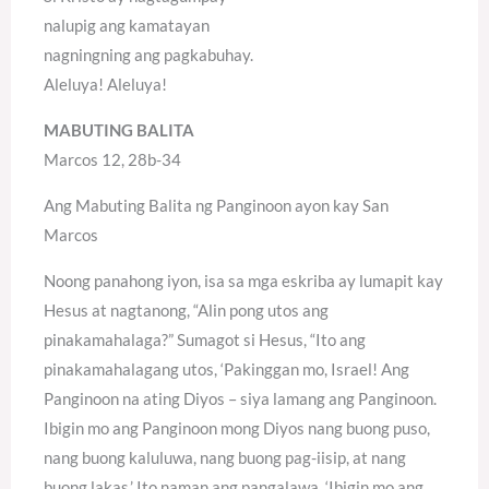
nalupig ang kamatayan
nagningning ang pagkabuhay.
Aleluya! Aleluya!
MABUTING BALITA
Marcos 12, 28b-34
Ang Mabuting Balita ng Panginoon ayon kay San
Marcos
Noong panahong iyon, isa sa mga eskriba ay lumapit kay
Hesus at nagtanong, “Alin pong utos ang
pinakamahalaga?” Sumagot si Hesus, “Ito ang
pinakamahalagang utos, ‘Pakinggan mo, Israel! Ang
Panginoon na ating Diyos – siya lamang ang Panginoon.
Ibigin mo ang Panginoon mong Diyos nang buong puso,
nang buong kaluluwa, nang buong pag-iisip, at nang
buong lakas,’ Ito naman ang pangalawa, ‘Ibigin mo ang