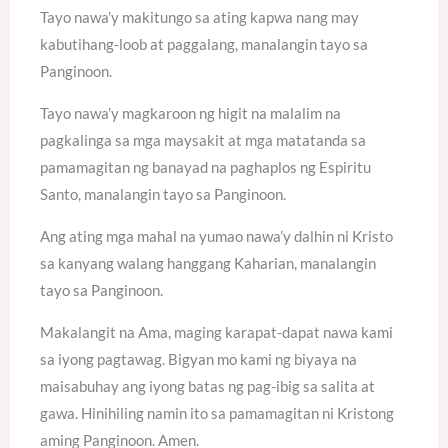
Tayo nawa’y makitungo sa ating kapwa nang may
kabutihang-loob at paggalang, manalangin tayo sa
Panginoon.
Tayo nawa’y magkaroon ng higit na malalim na
pagkalinga sa mga maysakit at mga matatanda sa
pamamagitan ng banayad na paghaplos ng Espiritu
Santo, manalangin tayo sa Panginoon.
Ang ating mga mahal na yumao nawa’y dalhin ni Kristo
sa kanyang walang hanggang Kaharian, manalangin
tayo sa Panginoon.
Makalangit na Ama, maging karapat-dapat nawa kami
sa iyong pagtawag. Bigyan mo kami ng biyaya na
maisabuhay ang iyong batas ng pag-ibig sa salita at
gawa. Hinihiling namin ito sa pamamagitan ni Kristong
aming Panginoon. Amen.