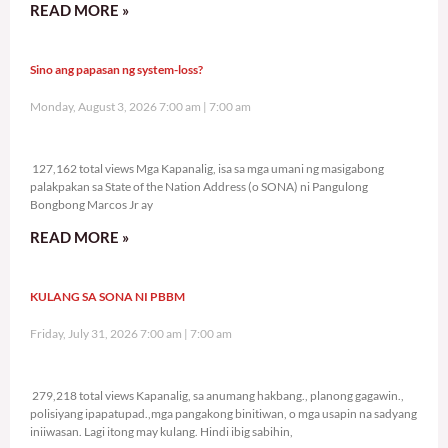
READ MORE »
Sino ang papasan ng system-loss?
Monday, August 3, 2026 7:00 am
7:00 am
127,162 total views
127,162 total views Mga Kapanalig, isa sa mga umani ng masigabong
palakpakan sa State of the Nation Address (o SONA) ni Pangulong
Bongbong Marcos Jr ay
READ MORE »
KULANG SA SONA NI PBBM
Friday, July 31, 2026 7:00 am
7:00 am
279,218 total views
279,218 total views Kapanalig, sa anumang hakbang., planong gagawin.,
polisiyang ipapatupad.,mga pangakong binitiwan, o mga usapin na sadyang
iniiwasan. Lagi itong may kulang. Hindi ibig sabihin,