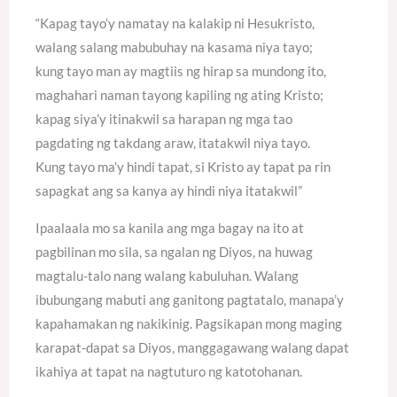
“Kapag tayo’y namatay na kalakip ni Hesukristo,
walang salang mabubuhay na kasama niya tayo;
kung tayo man ay magtiis ng hirap sa mundong ito,
maghahari naman tayong kapiling ng ating Kristo;
kapag siya’y itinakwil sa harapan ng mga tao
pagdating ng takdang araw, itatakwil niya tayo.
Kung tayo ma’y hindi tapat, si Kristo ay tapat pa rin
sapagkat ang sa kanya ay hindi niya itatakwil”
Ipaalaala mo sa kanila ang mga bagay na ito at
pagbilinan mo sila, sa ngalan ng Diyos, na huwag
magtalu-talo nang walang kabuluhan. Walang
ibubungang mabuti ang ganitong pagtatalo, manapa’y
kapahamakan ng nakikinig. Pagsikapan mong maging
karapat-dapat sa Diyos, manggagawang walang dapat
ikahiya at tapat na nagtuturo ng katotohanan.