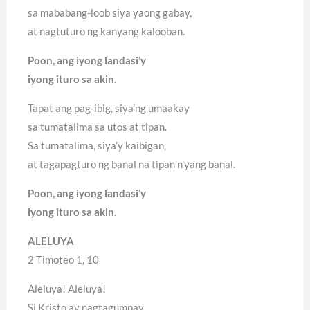
sa mababang-loob siya yaong gabay,
at nagtuturo ng kanyang kalooban.
Poon, ang iyong landasi’y
iyong ituro sa akin.
Tapat ang pag-ibig, siya’ng umaakay
sa tumatalima sa utos at tipan.
Sa tumatalima, siya’y kaibigan,
at tagapagturo ng banal na tipan n’yang banal.
Poon, ang iyong landasi’y
iyong ituro sa akin.
ALELUYA
2 Timoteo 1, 10
Aleluya! Aleluya!
Si Kristo ay nagtagumpay