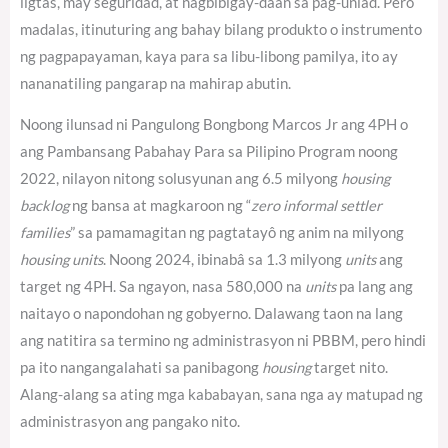
ligtas, may seguridad, at nagbibigay-daan sa pag-unlad. Pero
madalas, itinuturing ang bahay bilang produkto o instrumento
ng pagpapayaman, kaya para sa libu-libong pamilya, ito ay
nananatiling pangarap na mahirap abutin.
Noong ilunsad ni Pangulong Bongbong Marcos Jr ang 4PH o
ang Pambansang Pabahay Para sa Pilipino Program noong
2022, nilayon nitong solusyunan ang 6.5 milyong
housing
backlog
ng bansa at magkaroon ng “
zero informal settler
families
” sa pamamagitan ng pagtatayô ng anim na milyong
housing units
. Noong 2024, ibinabâ sa 1.3 milyong
units
ang
target ng 4PH.
Sa ngayon, nasa 580,000 na
units
pa lang ang
naitayo o napondohan ng gobyerno.
Dalawang taon na lang
ang natitira sa termino ng administrasyon ni PBBM, pero hindi
pa ito nangangalahati sa panibagong
housing
target nito.
Alang-alang sa ating mga kababayan, sana nga ay matupad ng
administrasyon ang pangako nito.