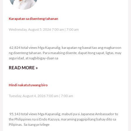
Karapatan sa disenteng tahanan
Wednesday, August 5, 2026 7:00 am
7:00 am
62,824 total views
62,824 total views Mga Kapanalig, karapatan ng bawat tao ang magkaroon
ng disenteng tahanan. Para masabing disente, dapat itong sapat, ligtas, may
seguridad, at nagbibigay-daan sa
READ MORE »
Hindi nakatutuwang biro
Tuesday, August 4, 2026 7:00 am
7:00 am
95,143 total views
95,143 total views Mga Kapanalig, mabuti pa si Japanese Ambassador to
the Philippines na si Endo Kazuya, maraming pagpipiliang bahay dito sa
Pilipinas. Sa isang privilege