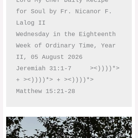
Lord My Chef Daily Recipe 
for Soul by Fr. Nicanor F. 
Lalog II

Wednesday in the Eighteenth 
Week of Ordinary Time, Year 
II, 05 August 2026

Jeremiah 31:1-7     ><))))*> 
+ ><))))*> + ><))))*>     
Matthew 15:21-28