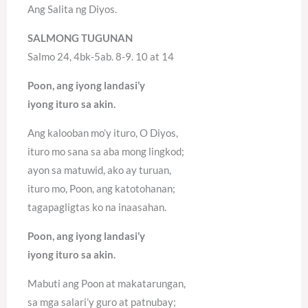
Ang Salita ng Diyos.
SALMONG TUGUNAN
Salmo 24, 4bk-5ab. 8-9. 10 at 14
Poon, ang iyong landasi’y
iyong ituro sa akin.
Ang kalooban mo’y ituro, O Diyos,
ituro mo sana sa aba mong lingkod;
ayon sa matuwid, ako ay turuan,
ituro mo, Poon, ang katotohanan;
tagapagligtas ko na inaasahan.
Poon, ang iyong landasi’y
iyong ituro sa akin.
Mabuti ang Poon at makatarungan,
sa mga salari’y guro at patnubay;