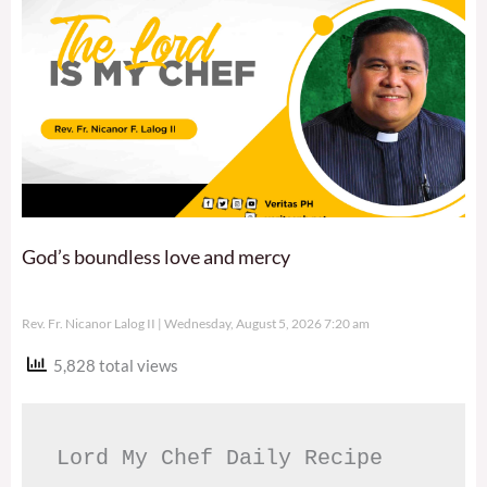
God’s boundless love and mercy
Rev. Fr. Nicanor Lalog II
Wednesday, August 5, 2026 7:20 am
5,828 total views
Lord My Chef Daily Recipe 