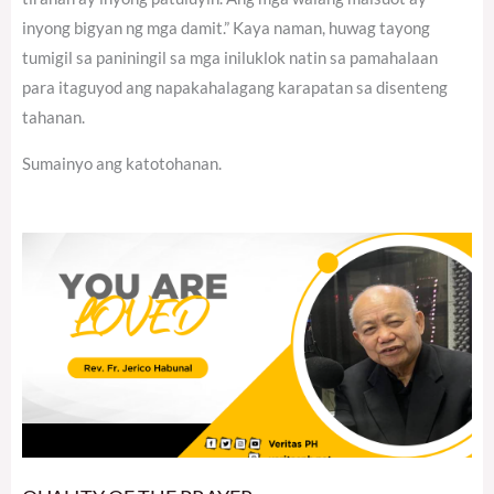
inyong bigyan ng mga damit.” Kaya naman, huwag tayong
tumigil sa paniningil sa mga iniluklok natin sa pamahalaan
para itaguyod ang napakahalagang karapatan sa disenteng
tahanan.
Sumainyo ang katotohanan.