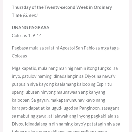
Thursday of the Twenty-second Week in Ordinary
Time
(Green)
UNANG PAGBASA
Colosas 1, 9-14
Pagbasa mula sa sulat ni Apostol San Pablo sa mga taga-
Colosas
Mga kapatid, mula nang marinig namin itong tungkol sa
inyo, patuloy naming idinadalangin sa Diyos na nawa’y
puspusin niya kayo ng kaalamang kaloob ng Espiritu
upang lubusan ninyong maunawaan ang kanyang
kalooban. Sa gayun, makapamumuhay kayo nang
karapat-dapat at kalugud-lugod sa Panginoon, sasagana
sa mabuting gawa, at lalawak ang inyong pagkakilala sa
Diyos. Idinadalangin din naming kayo’y patatagin niya sa
tulong ng kanyang dakilang kapangyarihan upang