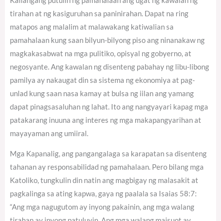
Kailangang putulin ng pamahalaan ang ugat ng kawalan ng
tirahan at ng kasiguruhan sa paninirahan. Dapat na ring
matapos ang malalim at malawakang katiwalian sa
pamahalaan kung saan bilyun-bilyong piso ang ninanakaw ng
magkakasabwat na mga pulitiko, opisyal ng gobyerno, at
negosyante. Ang kawalan ng disenteng pabahay ng libu-libong
pamilya ay nakaugat din sa sistema ng ekonomiya at pag-
unlad kung saan nasa kamay at bulsa ng iilan ang yamang
dapat pinagsasaluhan ng lahat. Ito ang nangyayari kapag mga
patakarang inuuna ang interes ng mga makapangyarihan at
mayayaman ang umiiral.
Mga Kapanalig, ang pangangalaga sa karapatan sa disenteng
tahanan ay responsabilidad ng pamahalaan. Pero bilang mga
Katoliko, tungkulin din natin ang magbigay ng malasakit at
pagkalinga sa ating kapwa, gaya ng paalala sa Isaias 58:7:
“Ang mga nagugutom ay inyong pakainin, ang mga walang
tirahan ay inyong patuluyin. Ang mga walang maisuot ay