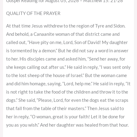
Gospel Reading for August 05, 2026 – Matthew 15: 21-28
QUALITY OF THE PRAYER
At that time Jesus withdrew to the region of Tyre and Sidon.
And behold, a Canaanite woman of that district came and
called out, “Have pity on me, Lord, Son of David! My daughter
is tormented by a demon.” But he did not say a word in answer
to her. His disciples came and asked him, “Send her away, for
she keeps calling out after us.” He said in reply, “I was sent only
to the lost sheep of the house of Israel.” But the woman came
and did him homage, saying, “Lord, help me.” He said in reply, “It
is not right to take the food of the children and throw it to the
dogs.” She said, “Please, Lord, for even the dogs eat the scraps
that fall from the table of their masters.” Then Jesus said to
her in reply, “O woman, great is your faith! Let it be done for
you as you wish.” And her daughter was healed from that hour.