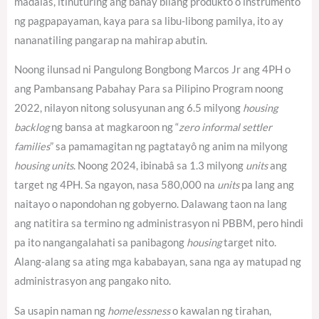
madalas, itinuturing ang bahay bilang produkto o instrumento
ng pagpapayaman, kaya para sa libu-libong pamilya, ito ay
nananatiling pangarap na mahirap abutin.
Noong ilunsad ni Pangulong Bongbong Marcos Jr ang 4PH o
ang Pambansang Pabahay Para sa Pilipino Program noong
2022, nilayon nitong solusyunan ang 6.5 milyong
housing
backlog
ng bansa at magkaroon ng “
zero informal settler
families
” sa pamamagitan ng pagtatayô ng anim na milyong
housing units
. Noong 2024, ibinabâ sa 1.3 milyong
units
ang
target ng 4PH.
Sa ngayon, nasa 580,000 na
units
pa lang ang
naitayo o napondohan ng gobyerno.
Dalawang taon na lang
ang natitira sa termino ng administrasyon ni PBBM, pero hindi
pa ito nangangalahati sa panibagong
housing
target nito.
Alang-alang sa ating mga kababayan, sana nga ay matupad ng
administrasyon ang pangako nito.
Sa usapin naman ng
homelessness
o kawalan ng tirahan,