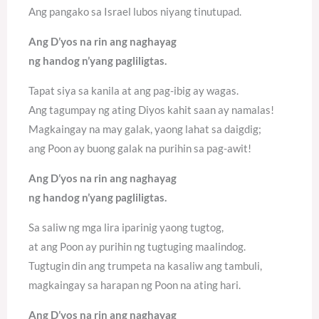
Ang pangako sa Israel lubos niyang tinutupad.
Ang D’yos na rin ang naghayag
ng handog n’yang pagliligtas.
Tapat siya sa kanila at ang pag-ibig ay wagas.
Ang tagumpay ng ating Diyos kahit saan ay namalas!
Magkaingay na may galak, yaong lahat sa daigdig;
ang Poon ay buong galak na purihin sa pag-awit!
Ang D’yos na rin ang naghayag
ng handog n’yang pagliligtas.
Sa saliw ng mga lira iparinig yaong tugtog,
at ang Poon ay purihin ng tugtuging maalindog.
Tugtugin din ang trumpeta na kasaliw ang tambuli,
magkaingay sa harapan ng Poon na ating hari.
Ang D’yos na rin ang naghayag