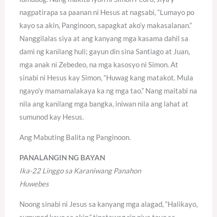
nagpatirapa sa paanan ni Hesus at nagsabi, “Lumayo po
kayo sa akin, Panginoon, sapagkat ako’y makasalanan.”
Nanggilalas siya at ang kanyang mga kasama dahil sa
dami ng kanilang huli; gayun din sina Santiago at Juan,
mga anak ni Zebedeo, na mga kasosyo ni Simon. At
sinabi ni Hesus kay Simon, “Huwag kang matakot. Mula
ngayo’y mamamalakaya ka ng mga tao.” Nang maitabi na
nila ang kanilang mga bangka, iniwan nila ang lahat at
sumunod kay Hesus.
Ang Mabuting Balita ng Panginoon.
PANALANGIN NG BAYAN
Ika-22 Linggo sa Karaniwang Panahon
Huwebes
Noong sinabi ni Jesus sa kanyang mga alagad, “Halikayo,
sumunod kayo sa akin,” tinatawag rin niya tayo sa