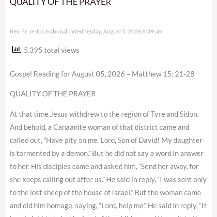
QUALITY OF THE PRAYER
Rev. Fr. Jerico Habunal
Wednesday, August 5, 2026 8:49 am
5,395 total views
Gospel Reading for August 05, 2026 – Matthew 15: 21-28
QUALITY OF THE PRAYER
At that time Jesus withdrew to the region of Tyre and Sidon.
And behold, a Canaanite woman of that district came and
called out, “Have pity on me, Lord, Son of David! My daughter
is tormented by a demon.” But he did not say a word in answer
to her. His disciples came and asked him, “Send her away, for
she keeps calling out after us.” He said in reply, “I was sent only
to the lost sheep of the house of Israel.” But the woman came
and did him homage, saying, “Lord, help me.” He said in reply, “It