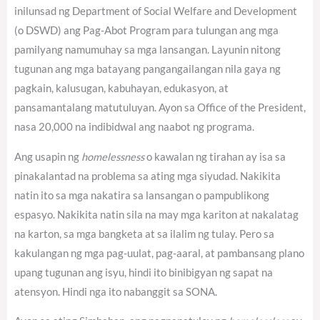
inilunsad ng Department of Social Welfare and Development
(o DSWD) ang Pag-Abot Program para tulungan ang mga
pamilyang namumuhay sa mga lansangan. Layunin nitong
tugunan ang mga batayang pangangailangan nila gaya ng
pagkain, kalusugan, kabuhayan, edukasyon, at
pansamantalang matutuluyan. Ayon sa Office of the President,
nasa 20,000 na indibidwal ang naabot ng programa.
Ang usapin ng
homelessness
o kawalan ng tirahan ay isa sa
pinakalantad na problema sa ating mga siyudad. Nakikita
natin ito sa mga nakatira sa lansangan o pampublikong
espasyo. Nakikita natin sila na may mga kariton at nakalatag
na karton, sa mga bangketa at sa ilalim ng tulay. Pero sa
kakulangan ng mga pag-uulat, pag-aaral, at pambansang plano
upang tugunan ang isyu, hindi ito binibigyan ng sapat na
atensyon. Hindi nga ito nabanggit sa SONA.