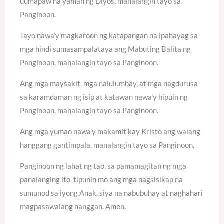
uumapaw na yaman ng Diyos, manalangin tayo sa
Panginoon.
Tayo nawa’y magkaroon ng katapangan na ipahayag sa
mga hindi sumasampalataya ang Mabuting Balita ng
Panginoon, manalangin tayo sa Panginoon.
Ang mga maysakit, mga nalulumbay, at mga nagdurusa
sa karamdaman ng isip at katawan nawa’y hipuin ng
Panginoon, manalangin tayo sa Panginoon.
Ang mga yumao nawa’y makamit kay Kristo ang walang
hanggang gantimpala, manalangin tayo sa Panginoon.
Panginoon ng lahat ng tao, sa pamamagitan ng mga
panalanging ito, tipunin mo ang mga nagsisikap na
sumunod sa iyong Anak, siya na nabubuhay at naghahari
magpasawalang hanggan. Amen.