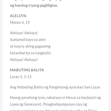
ng handog n’yang pagliligtas.
ALELUYA
Mateo 4, 19
Aleluya! Aleluya!
Sumunod kayo sa akin
at kayo’y aking gagawing
katambal ko sa tungkulin.
Aleluya! Aleluya!
MABUTING BALITA
Lucas 5, 1-11
Ang Mabuting Balita ng Panginoong ayon kay San Lucas
Noong panahong iyon, nakatayo si Hesus sa baybayin ng
Lawa ng Genesaret. Pinagkalipumpunan siya ng
napakaraming tao na ibig makarinig ng salita ng Diyos.