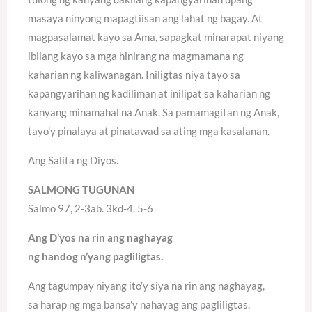
masaya ninyong mapagtiisan ang lahat ng bagay. At
magpasalamat kayo sa Ama, sapagkat minarapat niyang
ibilang kayo sa mga hinirang na magmamana ng
kaharian ng kaliwanagan. Iniligtas niya tayo sa
kapangyarihan ng kadiliman at inilipat sa kaharian ng
kanyang minamahal na Anak. Sa pamamagitan ng Anak,
tayo’y pinalaya at pinatawad sa ating mga kasalanan.
Ang Salita ng Diyos.
SALMONG TUGUNAN
Salmo 97, 2-3ab. 3kd-4. 5-6
Ang D’yos na rin ang naghayag
ng handog n’yang pagliligtas.
Ang tagumpay niyang ito’y siya na rin ang naghayag,
sa harap ng mga bansa’y nahayag ang pagliligtas.