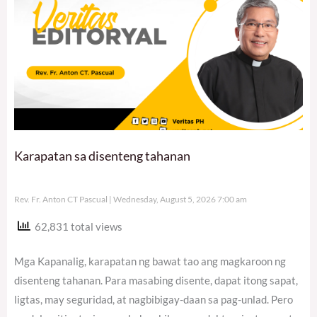
Karapatan sa disenteng tahanan
Rev. Fr. Anton CT Pascual
Wednesday, August 5, 2026 7:00 am
62,831 total views
Mga Kapanalig, karapatan ng bawat tao ang magkaroon ng
disenteng tahanan. Para masabing disente, dapat itong sapat,
ligtas, may seguridad, at nagbibigay-daan sa pag-unlad. Pero