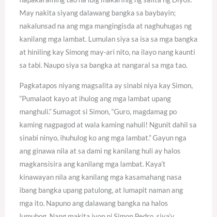
May nakita siyang dalawang bangka sa baybayin;
nakalunsad na ang mga mangingisda at naghuhugas ng
kanilang mga lambat. Lumulan siya sa isa sa mga bangka
at hiniling kay Simong may-ari nito, na ilayo nang kaunti
sa tabi. Naupo siya sa bangka at nangaral sa mga tao.
Pagkatapos niyang magsalita ay sinabi niya kay Simon,
“Pumalaot kayo at ihulog ang mga lambat upang
manghuli.” Sumagot si Simon, “Guro, magdamag po
kaming nagpagod at wala kaming nahuli! Ngunit dahil sa
sinabi ninyo, ihuhulog ko ang mga lambat.” Gayun nga
ang ginawa nila at sa dami ng kanilang huli ay halos
magkansisira ang kanilang mga lambat. Kaya’t
kinawayan nila ang kanilang mga kasamahang nasa
ibang bangka upang patulong, at lumapit naman ang
mga ito. Napuno ang dalawang bangka na halos
lumubog. Nang makita iyon ni Simon Pedro, siya’y