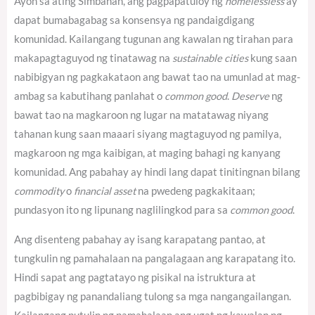
Ayon sa ating Simbahan, ang pagpapatuloy ng
homelessless
ay
dapat bumabagabag sa konsensya ng pandaigdigang
komunidad.
Kailangang tugunan ang kawalan ng tirahan para
makapagtaguyod ng tinatawag na
sustainable cities
kung saan
nabibigyan ng pagkakataon ang bawat tao na umunlad at mag-
ambag sa kabutihang panlahat o
common good
.
Deserve
ng
bawat tao na magkaroon ng lugar na matatawag niyang
tahanan kung saan maaari siyang magtaguyod ng pamilya,
magkaroon ng mga kaibigan, at maging bahagi ng kanyang
komunidad. Ang pabahay ay hindi lang dapat tinitingnan bilang
commodity
o
financial asset
na pwedeng pagkakitaan;
pundasyon ito ng lipunang naglilingkod para sa
common good
.
Ang disenteng pabahay ay isang karapatang pantao, at
tungkulin ng pamahalaan na pangalagaan ang karapatang ito.
Hindi sapat ang pagtatayo ng pisikal na istruktura at
pagbibigay ng panandaliang tulong sa mga nangangailangan.