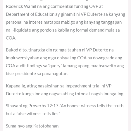
Roderick Wamil na ang confidential fund ng OVP at
Department of Education ay ginamit ni VP Duterte sa kanyang
personal na interes matapos mabigo ang kanyang tanggapan
na i-liquidate ang pondo sa kabila ng formal demand mula sa
COA.
Bukod dito, tinangka din ng mga tauhan ni VP Duterte na
impluwensiyahan ang mga opisyal ng COA na downgrade ang
COA audit findings sa “query” lamang upang maabsuwelto ang
bise-presidente sa pananagutan.
Kapanalig, ating nasaksihan sa impeachment trial ni VP
Duterte kung sino ang nagsasabi ng totoo at nagsisinungaling.
Sinasabi ng Proverbs 12:17-“An honest witness tells the truth,
but a false witness tells lies”.
Sumainyo ang Katotohanan.