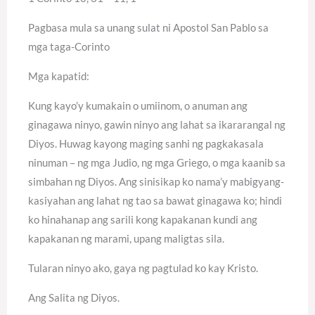
Pagbasa mula sa unang sulat ni Apostol San Pablo sa
mga taga-Corinto
Mga kapatid:
Kung kayo’y kumakain o umiinom, o anuman ang
ginagawa ninyo, gawin ninyo ang lahat sa ikararangal ng
Diyos. Huwag kayong maging sanhi ng pagkakasala
ninuman – ng mga Judio, ng mga Griego, o mga kaanib sa
simbahan ng Diyos. Ang sinisikap ko nama’y mabigyang-
kasiyahan ang lahat ng tao sa bawat ginagawa ko; hindi
ko hinahanap ang sarili kong kapakanan kundi ang
kapakanan ng marami, upang maligtas sila.
Tularan ninyo ako, gaya ng pagtulad ko kay Kristo.
Ang Salita ng Diyos.