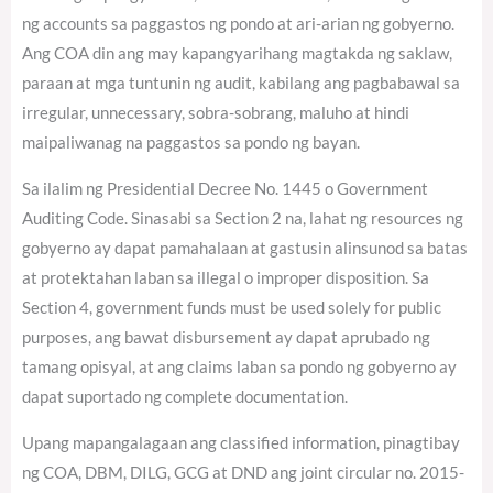
ng accounts sa paggastos ng pondo at ari-arian ng gobyerno.
Ang COA din ang may kapangyarihang magtakda ng saklaw,
paraan at mga tuntunin ng audit, kabilang ang pagbabawal sa
irregular, unnecessary, sobra-sobrang, maluho at hindi
maipaliwanag na paggastos sa pondo ng bayan.
Sa ilalim ng Presidential Decree No. 1445 o Government
Auditing Code. Sinasabi sa Section 2 na, lahat ng resources ng
gobyerno ay dapat pamahalaan at gastusin alinsunod sa batas
at protektahan laban sa illegal o improper disposition. Sa
Section 4, government funds must be used solely for public
purposes, ang bawat disbursement ay dapat aprubado ng
tamang opisyal, at ang claims laban sa pondo ng gobyerno ay
dapat suportado ng complete documentation.
Upang mapangalagaan ang classified information, pinagtibay
ng COA, DBM, DILG, GCG at DND ang joint circular no. 2015-