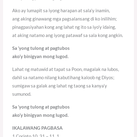
Ako ay lumapit sa iyong harapan at sala’y inamin,
ang aking ginawang mga pagsalansang di ko inilihim;
pinagpasiyahan kong ang lahat ng ito sa iyo’y idaing,
at aking natamo ang iyong patawaf sa sala kong angkin.
Sa ‘yong tulong at pagtubos
ako’y binigyan mong lugod.
Lahat ng matuwid at tapat sa Poon, magalak na lubos,
dahil sa natamo nilang kabutihang kaloob ng Diyos;
sumigaw sa galak ang lahat ng taong sa kanya’y
sumunod.
Sa ‘yong tulong at pagtubos
ako’y binigyan mong lugod.
IKALAWANG PAGBASA
1 Corinto 10, 31 – 11, 1