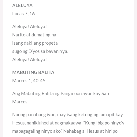
ALELUYA
Lucas 7, 16
Aleluya! Aleluya!
Narito at dumating na
isang dakilang propeta
sugo ng D’yos sa bayan n’ya.
Aleluya! Aleluya!
MABUTING BALITA
Marcos 1, 40-45
Ang Mabuting Balita ng Panginoon ayon kay San
Marcos
Noong panahong iyon, may isang ketonging lumapit kay
Hesus, nanikluhod at nagmakaawa: “Kung ibig po ninyo’y
mapagagaling ninyo ako.” Nahabag si Hesus at hinipo