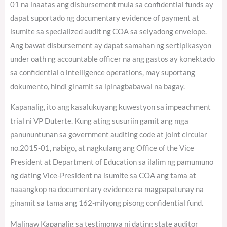
01 na inaatas ang disbursement mula sa confidential funds ay
dapat suportado ng documentary evidence of payment at
isumite sa specialized audit ng COA sa selyadong envelope.
Ang bawat disbursement ay dapat samahan ng sertipikasyon
under oath ng accountable officer na ang gastos ay konektado
sa confidential o intelligence operations, may suportang
dokumento, hindi ginamit sa ipinagbabawal na bagay.
Kapanalig, ito ang kasalukuyang kuwestyon sa impeachment
trial ni VP Duterte. Kung ating susuriin gamit ang mga
panununtunan sa government auditing code at joint circular
no.2015-01, nabigo, at nagkulang ang Office of the Vice
President at Department of Education sa ilalim ng pamumuno
ng dating Vice-President na isumite sa COA ang tama at
naaangkop na documentary evidence na magpapatunay na
ginamit sa tama ang 162-milyong pisong confidential fund.
Malinaw Kapanalig sa testimonya ni dating state auditor