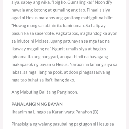
siya, sabay ang wika, “Ibig ko. Gumaling ka!” Noon di’y
nawala ang ketong at gumaling ang tao. Pinaalis siya
agad ni Hesus matapos ang ganitong mahigpit na bilin:
“Huwag mong sasabihin ito kaninuman. Sa halip ay
pasuri ka sa saserdote. Pagkatapos, maghandog ka ayon
sa iniutos ni Moises, upang patunayan sa mga tao na
ikaw ay magaling na.” Ngunit umalis siya at bagkus
ipinamalita ang nangyari, anupat hindi na hayagang
makapasok ng bayan si Hesus. Naroon na lamang siya sa
labas, sa mga ilang na pook, at doon pinagsasadya ng
mga tao buhat sa iba’t ibang dako.
Ang Mabuting Balita ng Panginoon.
PANALANGIN NG BAYAN
Ikaanim na Linggo sa Karaniwang Panahon (B)
Pinasisigla ng walang pasubaling pagtugon ni Hesus sa