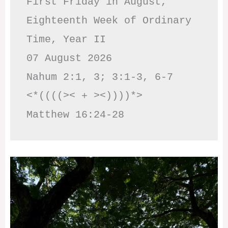
First Friday in August, 
Eighteenth Week of Ordinary 
Time, Year II

07 August 2026

Nahum 2:1, 3; 3:1-3, 6-7     
<*((((>< + ><))))*>     
Matthew 16:24-28