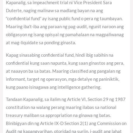
Kapanalig, sa impeachment trial ni Vice President Sara
Duterte, naging malinaw sa madlang bayan na ang
“confidential fund” ay isang public fund o pera ng taumbayan.
Maaring iba’t-iba ang paraan ng pag-audit, ngunit naroon ang
obligasyon ng isang opisyal ng pamahalaan na magpaliwanag
at mag-liquidate sa ponding ginasta.
Kapag sinasabing confidential fund, hindi ibig sabihin na
confidential kung saan napunta, kung saan ginastos ang pera,
at naaayon ba sa batas. Maaring classified ang pangalan ng
informant, target ng operasyon, mga detalye ng paniniktik,
kung paano isinagawa ang intelligence gathering.
Tandaan Kapanalig, sa ilalim ng Article VI, Section 29 ng 1987
constitution na walang perang maaring ilabas sa national
treasury maliban sa appropriation na ginawa ng batas.
Binibigyan din ng Article IX-D Section 2(1) ang Commission on
Audit ng kapangyarihan, otoridad na suriin, i-audit ang lahat