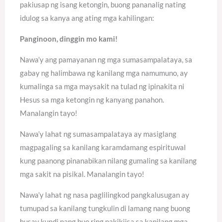
pakiusap ng isang ketongin, buong pananalig nating
idulog sa kanya ang ating mga kahilingan:
Panginoon, dinggin mo kami!
Nawa’y ang pamayanan ng mga sumasampalataya, sa
gabay ng halimbawa ng kanilang mga namumuno, ay
kumalinga sa mga maysakit na tulad ng ipinakita ni
Hesus sa mga ketongin ng kanyang panahon.
Manalangin tayo!
Nawa’y lahat ng sumasampalataya ay masiglang
magpagaling sa kanilang karamdamang espirituwal
kung paanong pinanabikan nilang gumaling sa kanilang
mga sakit na pisikal. Manalangin tayo!
Nawa’y lahat ng nasa paglilingkod pangkalusugan ay
tumupad sa kanilang tungkulin di lamang nang buong
husay kundi nang buo ring pakikiisa sa kanilang mga