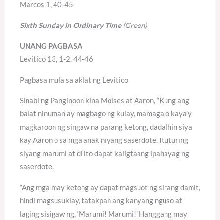
Marcos 1, 40-45
Sixth Sunday in Ordinary Time
(Green)
UNANG PAGBASA
Levitico 13, 1-2. 44-46
Pagbasa mula sa aklat ng Levitico
Sinabi ng Panginoon kina Moises at Aaron, “Kung ang
balat ninuman ay magbago ng kulay, mamaga o kaya’y
magkaroon ng singaw na parang ketong, dadalhin siya
kay Aaron o sa mga anak niyang saserdote. Ituturing
siyang marumi at di ito dapat kaligtaang ipahayag ng
saserdote.
“Ang mga may ketong ay dapat magsuot ng sirang damit,
hindi magsusuklay, tatakpan ang kanyang nguso at
laging sisigaw ng, ‘Marumi! Marumi!’ Hanggang may