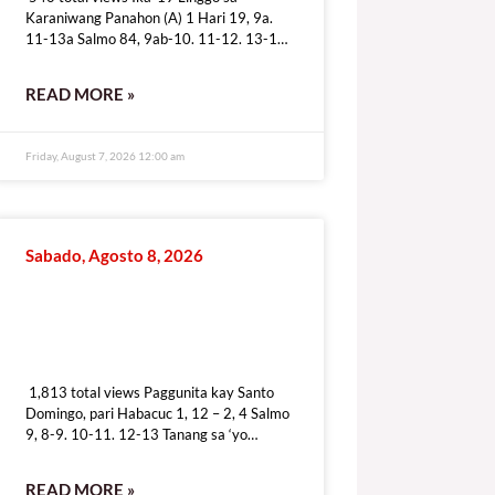
Karaniwang Panahon (A) 1 Hari 19, 9a.
11-13a Salmo 84, 9ab-10. 11-12. 13-14
Pag-ibig mo’y ipakita, iligtas kami sa dusa.
READ MORE »
Friday, August 7, 2026 12:00 am
Sabado, Agosto 8, 2026
1,813 total views
1,813 total views Paggunita kay Santo
Domingo, pari Habacuc 1, 12 – 2, 4 Salmo
9, 8-9. 10-11. 12-13 Tanang sa ‘yo
dumudulog ay tunay na
READ MORE »