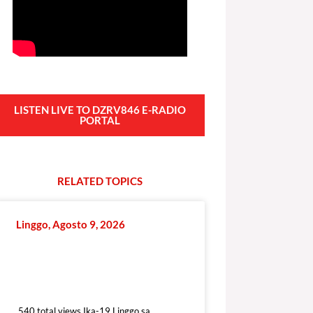
LISTEN LIVE TO DZRV846 E-RADIO
PORTAL
RELATED
T
O
P
I
C
S
Linggo, Agosto 9, 2026
540 total views
540 total views Ika-19 Linggo sa