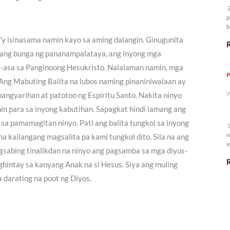
2
p
b
m
’y isinasama namin kayo sa aming dalangin. Ginugunita
wang bunga ng pananampalataya, ang inyong mga
ag-asa sa Panginoong Hesukristo. Nalalaman namin, mga
P
 Ang Mabuting Balita na lubos naming pinaniniwalaan ay
W
apangyarihan at patotoo ng Espiritu Santo. Nakita ninyo
in para sa inyong kabutihan. Sapagkat hindi lamang ang
sa pamamagitan ninyo. Pati ang balita tungkol sa inyong
3
n
a kailangang magsalita pa kami tungkol dito. Sila na ang
i
agsabing tinalikdan na ninyo ang pagsamba sa mga diyus-
5
ghintay sa kanyang Anak na si Hesus. Siya ang muling
a darating na poot ng Diyos.