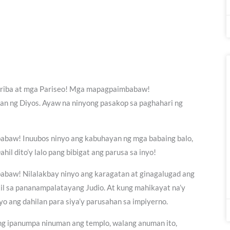
eskriba at mga Pariseo! Mga mapagpaimbabaw!
an ng Diyos. Ayaw na ninyong pasakop sa paghahari ng
abaw! Inuubos ninyo ang kabuhayan ng mga babaing balo,
il dito’y lalo pang bibigat ang parusa sa inyo!
abaw! Nilalakbay ninyo ang karagatan at ginagalugad ang
il sa pananampalatayang Judio. At kung mahikayat na’y
yo ang dahilan para siya’y parusahan sa impiyerno.
kung ipanumpa ninuman ang templo, walang anuman ito,