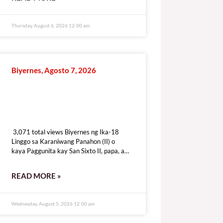
Thursday, August 6, 2026 12:00 am
Biyernes, Agosto 7, 2026
3,071 total views
3,071 total views Biyernes ng Ika-18
Linggo sa Karaniwang Panahon (II) o
kaya Paggunita kay San Sixto II, papa, at
mga Kasama, mga martir o
kaya Paggunita kay
READ MORE »
Wednesday, August 5, 2026 12:00 am