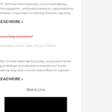
87,309 total views Kapanalig, sa anumang hakbang.,
lanong gagawin., polisiyang ipapatupad.,mga pangakong
initiwan, o mga usapin na sadyang iniiwasan. Lagi itong
ay kulang. Hindi ibig sabihin,
READ MORE »
ara sa isang smartphone?
ednesday, July 29, 2026 7:00 am
7:00 am
308,514 total views
08,514 total views Mga Kapanalig, sinong ayaw manalo
g pinakabago at pinakasikat na smartphone? Ganito
nakit ng isang sikat na social media influencer ang mahigit
0
READ MORE »
Watch Live