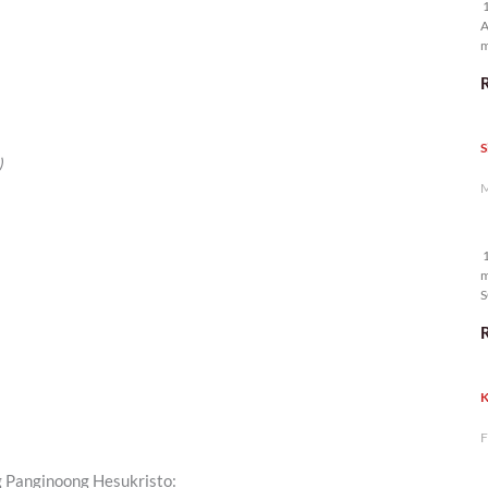
1
A
m
p
S
)
M
1
m
S
K
F
g Panginoong Hesukristo: