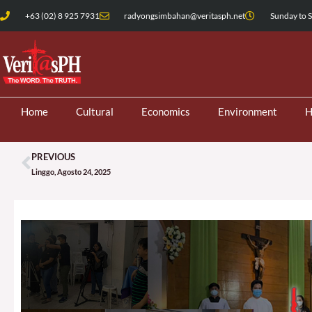
Skip
+63 (02) 8 925 7931
radyongsimbahan@veritasph.net
Sunday to S
to
content
Home
Cultural
Economics
Environment
H
PREVIOUS
Prev
Linggo, Agosto 24, 2025