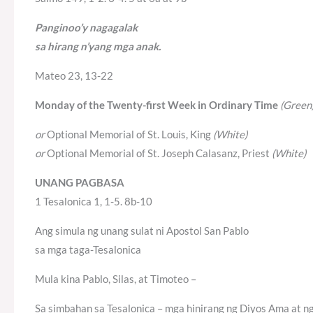
Panginoo’y nagagalak
sa hirang n’yang mga anak.
Mateo 23, 13-22
Monday of the Twenty-first Week in Ordinary Time
(Green
or
Optional Memorial of St. Louis, King
(White)
or
Optional Memorial of St. Joseph Calasanz, Priest
(White)
UNANG PAGBASA
1 Tesalonica 1, 1-5. 8b-10
Ang simula ng unang sulat ni Apostol San Pablo
sa mga taga-Tesalonica
Mula kina Pablo, Silas, at Timoteo –
Sa simbahan sa Tesalonica – mga hinirang ng Diyos Ama at n