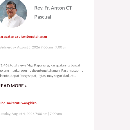
Rev. Fr. Anton CT
Pascual
arapatan sa disenteng tahanan
ednesday, August 5, 2026 7:00 am
7:00 am
71,462 total views
1,462 total views Mga Kapanalig, karapatan ng bawat
ao ang magkaroon ng disenteng tahanan. Para masabing
isente, dapat itong sapat, ligtas, may seguridad, at
agbibigay-daan sa
READ MORE »
indi nakatutuwang biro
uesday, August 4, 2026 7:00 am
7:00 am
103,233 total views