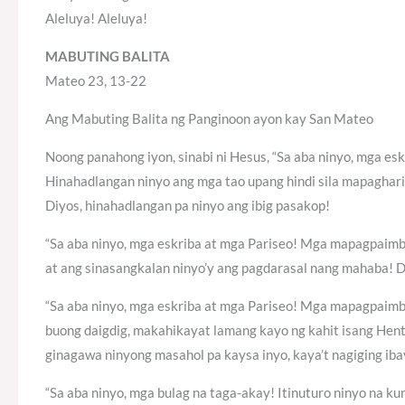
Aleluya! Aleluya!
MABUTING BALITA
Mateo 23, 13-22
Ang Mabuting Balita ng Panginoon ayon kay San Mateo
Noong panahong iyon, sinabi ni Hesus, “Sa aba ninyo, mga 
Hinahadlangan ninyo ang mga tao upang hindi sila mapaghari
Diyos, hinahadlangan pa ninyo ang ibig pasakop!
“Sa aba ninyo, mga eskriba at mga Pariseo! Mga mapagpaimb
at ang sinasangkalan ninyo’y ang pagdarasal nang mahaba! Dah
“Sa aba ninyo, mga eskriba at mga Pariseo! Mga mapagpaimb
buong daigdig, makahikayat lamang kayo ng kahit isang Hent
ginagawa ninyong masahol pa kaysa inyo, kaya’t nagiging iba
“Sa aba ninyo, mga bulag na taga-akay! Itinuturo ninyo na 