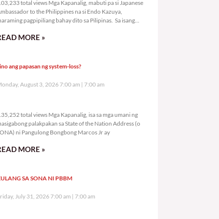
03,233 total views Mga Kapanalig, mabuti pa si Japanese
mbassador to the Philippines na si Endo Kazuya,
araming pagpipiliang bahay dito sa Pilipinas. Sa isang
rivilege
READ MORE »
ino ang papasan ng system-loss?
onday, August 3, 2026 7:00 am
7:00 am
135,252 total views
35,252 total views Mga Kapanalig, isa sa mga umani ng
asigabong palakpakan sa State of the Nation Address (o
ONA) ni Pangulong Bongbong Marcos Jr ay
READ MORE »
ULANG SA SONA NI PBBM
riday, July 31, 2026 7:00 am
7:00 am
287,309 total views