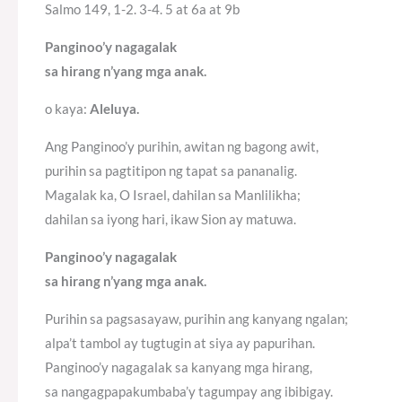
Salmo 149, 1-2. 3-4. 5 at 6a at 9b
Panginoo’y nagagalak
sa hirang n’yang mga anak.
o kaya:
Aleluya.
Ang Panginoo’y purihin, awitan ng bagong awit,
purihin sa pagtitipon ng tapat sa pananalig.
Magalak ka, O Israel, dahilan sa Manlilikha;
dahilan sa iyong hari, ikaw Sion ay matuwa.
Panginoo’y nagagalak
sa hirang n’yang mga anak.
Purihin sa pagsasayaw, purihin ang kanyang ngalan;
alpa’t tambol ay tugtugin at siya ay papurihan.
Panginoo’y nagagalak sa kanyang mga hirang,
sa nangagpapakumbaba’y tagumpay ang ibibigay.