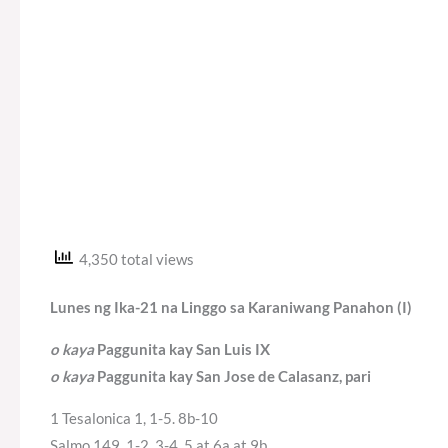
4,350 total views
Lunes ng Ika-21 na Linggo sa Karaniwang Panahon (I)
o kaya
Paggunita kay San Luis IX
o kaya
Paggunita kay San Jose de Calasanz, pari
1 Tesalonica 1, 1-5. 8b-10
Salmo 149, 1-2. 3-4. 5 at 6a at 9b