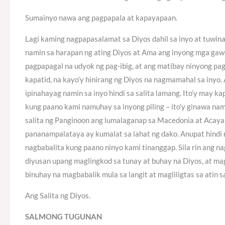
Sumainyo nawa ang pagpapala at kapayapaan.
Lagi kaming nagpapasalamat sa Diyos dahil sa inyo at tuwina
namin sa harapan ng ating Diyos at Ama ang inyong mga ga
pagpapagal na udyok ng pag-ibig, at ang matibay ninyong p
kapatid, na kayo’y hinirang ng Diyos na nagmamahal sa inyo.
ipinahayag namin sa inyo hindi sa salita lamang. Ito’y may k
kung paano kami namuhay sa inyong piling – ito’y ginawa nam
salita ng Panginoon ang lumalaganap sa Macedonia at Acaya 
pananampalataya ay kumalat sa lahat ng dako. Anupat hindi n
nagbabalita kung paano ninyo kami tinanggap. Sila rin ang n
diyusan upang maglingkod sa tunay at buhay na Diyos, at ma
binuhay na magbabalik mula sa langit at magliligtas sa atin s
Ang Salita ng Diyos.
SALMONG TUGUNAN