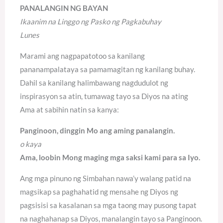
PANALANGIN NG BAYAN
Ikaanim na Linggo ng Pasko ng Pagkabuhay
Lunes
Marami ang nagpapatotoo sa kanilang
pananampalataya sa pamamagitan ng kanilang buhay.
Dahil sa kanilang halimbawang nagdudulot ng
inspirasyon sa atin, tumawag tayo sa Diyos na ating
Ama at sabihin natin sa kanya:
Panginoon, dinggin Mo ang aming panalangin.
o kaya
Ama, loobin Mong maging mga saksi kami para sa Iyo.
Ang mga pinuno ng Simbahan nawa’y walang patid na
magsikap sa paghahatid ng mensahe ng Diyos ng
pagsisisi sa kasalanan sa mga taong may pusong tapat
na naghahanap sa Diyos, manalangin tayo sa Panginoon.