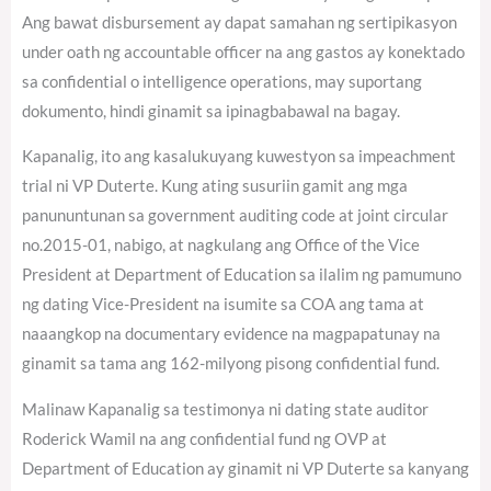
Ang bawat disbursement ay dapat samahan ng sertipikasyon
under oath ng accountable officer na ang gastos ay konektado
sa confidential o intelligence operations, may suportang
dokumento, hindi ginamit sa ipinagbabawal na bagay.
Kapanalig, ito ang kasalukuyang kuwestyon sa impeachment
trial ni VP Duterte. Kung ating susuriin gamit ang mga
panununtunan sa government auditing code at joint circular
no.2015-01, nabigo, at nagkulang ang Office of the Vice
President at Department of Education sa ilalim ng pamumuno
ng dating Vice-President na isumite sa COA ang tama at
naaangkop na documentary evidence na magpapatunay na
ginamit sa tama ang 162-milyong pisong confidential fund.
Malinaw Kapanalig sa testimonya ni dating state auditor
Roderick Wamil na ang confidential fund ng OVP at
Department of Education ay ginamit ni VP Duterte sa kanyang