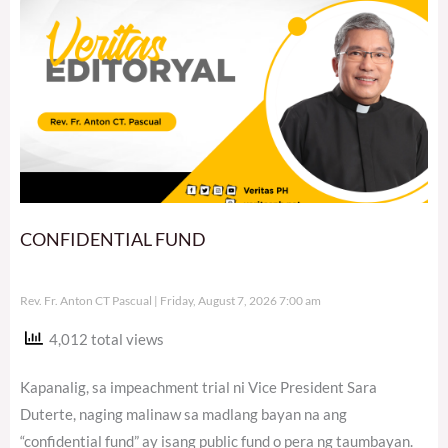
CONFIDENTIAL FUND
Rev. Fr. Anton CT Pascual
Friday, August 7, 2026 7:00 am
4,012 total views
Kapanalig, sa impeachment trial ni Vice President Sara
Duterte, naging malinaw sa madlang bayan na ang
“confidential fund” ay isang public fund o pera ng taumbayan.