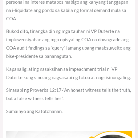
personal na interes matapos mabigo ang kanyang tanggapan
na i-liquidate ang pondo sa kabila ng formal demand mula sa
COA.
Bukod dito, tinangka din ng mga tauhan ni VP Duterte na
impluwensiyahan ang mga opisyal ng COA na downgrade ang
COA audit findings sa “query” lamang upang maabsuwelto ang
bise-presidente sa pananagutan.
Kapanalig, ating nasaksihan sa impeachment trial ni VP
Duterte kung sino ang nagsasabi ng totoo at nagsisinungaling.
Sinasabi ng Proverbs 12:17-“An honest witness tells the truth,
but a false witness tells lies”.
Sumainyo ang Katotohanan.