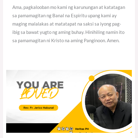
Ama, pagkalooban mo kami ng karunungan at katatagan
sa pamamagitan ng Banal na Espiritu upang kami ay
maging malalakas at matatapat na saksi sa iyong pag-
ibig sa bawat yugto ng aming buhay. Hinihiling namin ito
sa pamamagitan ni Kristo na aming Panginoon. Amen.