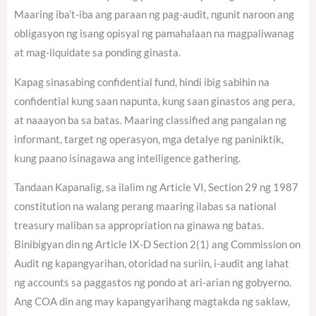
Maaring iba’t-iba ang paraan ng pag-audit, ngunit naroon ang
obligasyon ng isang opisyal ng pamahalaan na magpaliwanag
at mag-liquidate sa ponding ginasta.
Kapag sinasabing confidential fund, hindi ibig sabihin na
confidential kung saan napunta, kung saan ginastos ang pera,
at naaayon ba sa batas. Maaring classified ang pangalan ng
informant, target ng operasyon, mga detalye ng paniniktik,
kung paano isinagawa ang intelligence gathering.
Tandaan Kapanalig, sa ilalim ng Article VI, Section 29 ng 1987
constitution na walang perang maaring ilabas sa national
treasury maliban sa appropriation na ginawa ng batas.
Binibigyan din ng Article IX-D Section 2(1) ang Commission on
Audit ng kapangyarihan, otoridad na suriin, i-audit ang lahat
ng accounts sa paggastos ng pondo at ari-arian ng gobyerno.
Ang COA din ang may kapangyarihang magtakda ng saklaw,