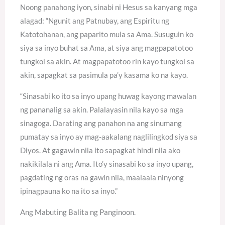
Noong panahong iyon, sinabi ni Hesus sa kanyang mga
alagad: “Ngunit ang Patnubay, ang Espiritu ng
Katotohanan, ang paparito mula sa Ama. Susuguin ko
siya sa inyo buhat sa Ama, at siya ang magpapatotoo
tungkol sa akin. At magpapatotoo rin kayo tungkol sa
akin, sapagkat sa pasimula pa’y kasama ko na kayo.
“Sinasabi ko ito sa inyo upang huwag kayong mawalan
ng pananalig sa akin. Palalayasin nila kayo sa mga
sinagoga. Darating ang panahon na ang sinumang
pumatay sa inyo ay mag-aakalang naglilingkod siya sa
Diyos. At gagawin nila ito sapagkat hindi nila ako
nakikilala ni ang Ama. Ito’y sinasabi ko sa inyo upang,
pagdating ng oras na gawin nila, maalaala ninyong
ipinagpauna ko na ito sa inyo.”
Ang Mabuting Balita ng Panginoon.