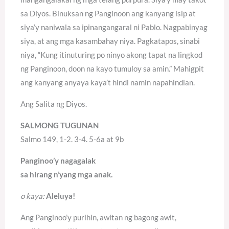
sa Diyos. Binuksan ng Panginoon ang kanyang isip at
siya’y naniwala sa ipinangangaral ni Pablo. Nagpabinyag
siya, at ang mga kasambahay niya. Pagkatapos, sinabi
niya, “Kung itinuturing po ninyo akong tapat na lingkod
ng Panginoon, doon na kayo tumuloy sa amin.” Mahigpit
ang kanyang anyaya kaya’t hindi namin napahindian.
Ang Salita ng Diyos.
SALMONG TUGUNAN
Salmo 149, 1-2. 3-4. 5-6a at 9b
Panginoo’y nagagalak
sa hirang n’yang mga anak.
o kaya:
Aleluya!
Ang Panginoo’y purihin, awitan ng bagong awit,