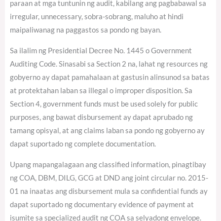
paraan at mga tuntunin ng audit, kabilang ang pagbabawal sa
irregular, unnecessary, sobra-sobrang, maluho at hindi
maipaliwanag na paggastos sa pondo ng bayan.
Sa ilalim ng Presidential Decree No. 1445 o Government
Auditing Code. Sinasabi sa Section 2 na, lahat ng resources ng
gobyerno ay dapat pamahalaan at gastusin alinsunod sa batas
at protektahan laban sa illegal o improper disposition. Sa
Section 4, government funds must be used solely for public
purposes, ang bawat disbursement ay dapat aprubado ng
tamang opisyal, at ang claims laban sa pondo ng gobyerno ay
dapat suportado ng complete documentation.
Upang mapangalagaan ang classified information, pinagtibay
ng COA, DBM, DILG, GCG at DND ang joint circular no. 2015-
01 na inaatas ang disbursement mula sa confidential funds ay
dapat suportado ng documentary evidence of payment at
isumite sa specialized audit ng COA sa selyadong envelope.