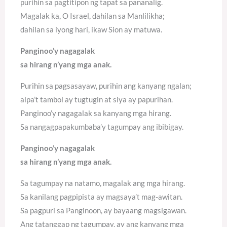
purihin sa pagtitipon ng tapat sa pananalig.
Magalak ka, O Israel, dahilan sa Manlilikha;
dahilan sa iyong hari, ikaw Sion ay matuwa.
Panginoo’y nagagalak
sa hirang n’yang mga anak.
Purihin sa pagsasayaw, purihin ang kanyang ngalan;
alpa’t tambol ay tugtugin at siya ay papurihan.
Panginoo’y nagagalak sa kanyang mga hirang.
Sa nangagpapakumbaba’y tagumpay ang ibibigay.
Panginoo’y nagagalak
sa hirang n’yang mga anak.
Sa tagumpay na natamo, magalak ang mga hirang.
Sa kanilang pagpipista ay magsaya’t mag-awitan.
Sa pagpuri sa Panginoon, ay bayaang magsigawan.
Ang tatanggap ng tagumpay, ay ang kanyang mga