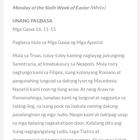
Monday of the Sixth Week of Easter
(White)
UNANG PAGBASA
Mga Gawa 16, 11-15
Pagbasa mula sa Mga Gawa ng Mga Apostol
Mula sa Troas, tuluy-tuloy kaming naglayag patungong
Samotracia, at kinabukasa’y sa Neapolis. Mula roo’y
nagtungo kami sa Filipos, isang kolonyang Romano at
pangunahing lungsod sa dakong iyon ng Macedonia.
Nanatili kami roon ng ilang araw. At nang Araw na
Pamamahinga, lumabas kami ng lungsod at nagpunta sa
tabing-ilog, sa isang pook na inakala naming dakong
panalanginan ng mga Judio. Naupo kami at nakipag-usap
sa mga babaing nagkakatipon doon. Kabilang dito ang
isang nagngangalang Lydia, taga-Tiatira at
mangangalakal ng mga telang purpura. Siya’y may takot