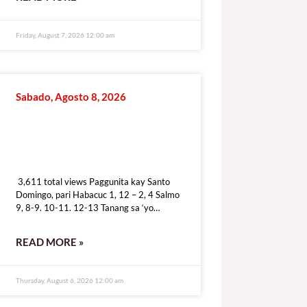
Friday, August 7, 2026 12:00 am
Sabado, Agosto 8, 2026
3,611 total views
3,611 total views Paggunita kay Santo
Domingo, pari Habacuc 1, 12 – 2, 4 Salmo
9, 8-9. 10-11. 12-13 Tanang sa ‘yo
dumudulog ay tunay na
READ MORE »
Thursday, August 6, 2026 12:00 am