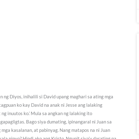
in ng Diyos, inihalili si David upang maghari sa ating mga
tagpuan ko kay David na anak ni Jesse ang lalaking
ng inuutos ko.’ Mula sa angkan ng lalaking ito
gapagligtas. Bago siya dumating, ipinangaral ni Juan sa
ng mga kasalanan, at pabinyag. Nang matapos na ni Juan
kala ninyo? Hindi ako ang Kristo. Ngunit siya’y darating na