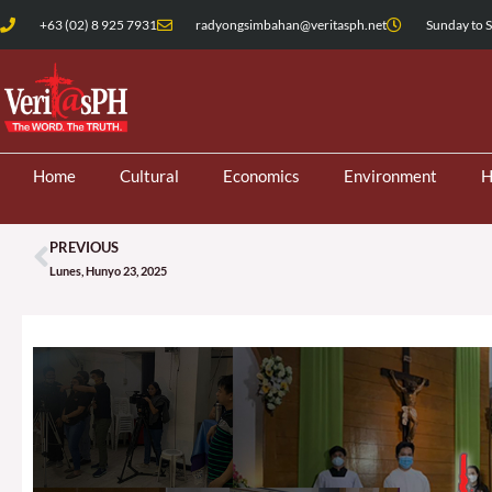
Skip
+63 (02) 8 925 7931
radyongsimbahan@veritasph.net
Sunday to S
to
content
Home
Cultural
Economics
Environment
H
PREVIOUS
Prev
Lunes, Hunyo 23, 2025