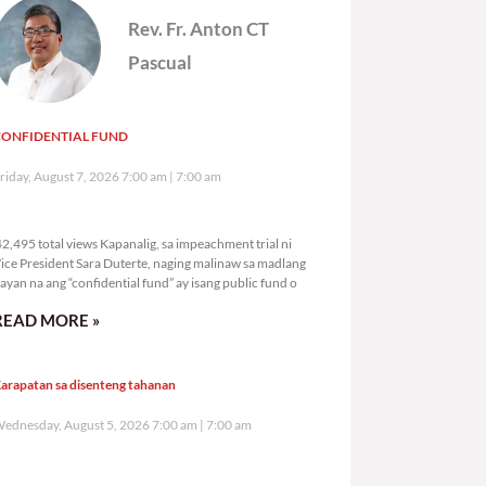
Rev. Fr. Anton CT
Pascual
CONFIDENTIAL FUND
riday, August 7, 2026 7:00 am
7:00 am
42,495 total views
2,495 total views Kapanalig, sa impeachment trial ni
ice President Sara Duterte, naging malinaw sa madlang
ayan na ang “confidential fund” ay isang public fund o
READ MORE »
arapatan sa disenteng tahanan
ednesday, August 5, 2026 7:00 am
7:00 am
115,221 total views