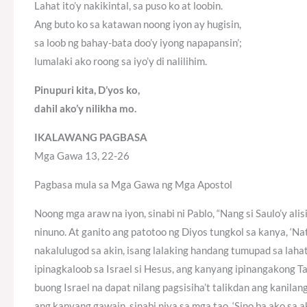
Lahat ito’y nakikintal, sa puso ko at loobin.
Ang buto ko sa katawan noong iyon ay hugisin,
sa loob ng bahay-bata doo’y iyong napapansin’;
lumalaki ako roong sa iyo’y di nalilihim.
Pinupuri kita, D’yos ko,
dahil ako’y nilikha mo.
IKALAWANG PAGBASA
Mga Gawa 13, 22-26
Pagbasa mula sa Mga Gawa ng Mga Apostol
Noong mga araw na iyon, sinabi ni Pablo, “Nang si Saulo’y alis
ninuno. At ganito ang patotoo ng Diyos tungkol sa kanya, ‘Na
nakalulugod sa akin, isang lalaking handang tumupad sa lahat 
ipinagkaloob sa Israel si Hesus, ang kanyang ipinangakong Ta
buong Israel na dapat nilang pagsisiha’t talikdan ang kanila
ang kanyang gawain, sinabi niya sa mga tao, ‘Sino ba ako sa a