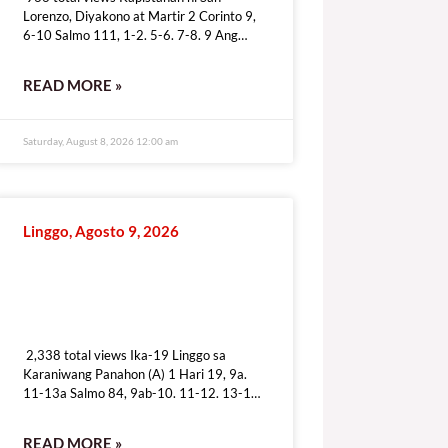
Lorenzo, Diyakono at Martir 2 Corinto 9,
6-10 Salmo 111, 1-2. 5-6. 7-8. 9 Ang
taong tunay na mat’wid ay
READ MORE »
Saturday, August 8, 2026 12:00 am
Linggo, Agosto 9, 2026
2,338 total views
2,338 total views Ika-19 Linggo sa
Karaniwang Panahon (A) 1 Hari 19, 9a.
11-13a Salmo 84, 9ab-10. 11-12. 13-14
Pag-ibig mo’y ipakita, iligtas kami sa dusa.
READ MORE »