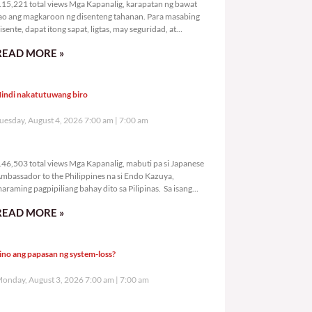
15,221 total views Mga Kapanalig, karapatan ng bawat
ao ang magkaroon ng disenteng tahanan. Para masabing
isente, dapat itong sapat, ligtas, may seguridad, at
agbibigay-daan sa
READ MORE »
indi nakatutuwang biro
uesday, August 4, 2026 7:00 am
7:00 am
146,503 total views
46,503 total views Mga Kapanalig, mabuti pa si Japanese
mbassador to the Philippines na si Endo Kazuya,
araming pagpipiliang bahay dito sa Pilipinas. Sa isang
rivilege
READ MORE »
ino ang papasan ng system-loss?
onday, August 3, 2026 7:00 am
7:00 am
178,519 total views