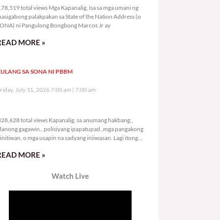
78,519 total views Mga Kapanalig, isa sa mga umani ng
asigabong palakpakan sa State of the Nation Address (o
ONA) ni Pangulong Bongbong Marcos Jr ay
READ MORE »
ULANG SA SONA NI PBBM
riday, July 31, 2026 7:00 am
7:00 am
328,628 total views
28,628 total views Kapanalig, sa anumang hakbang.,
lanong gagawin., polisiyang ipapatupad.,mga pangakong
initiwan, o mga usapin na sadyang iniiwasan. Lagi itong
ay kulang. Hindi ibig sabihin,
READ MORE »
Watch Live