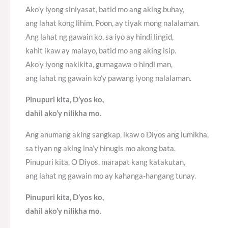
Ako’y iyong siniyasat, batid mo ang aking buhay,
ang lahat kong lihim, Poon, ay tiyak mong nalalaman.
Ang lahat ng gawain ko, sa iyo ay hindi lingid,
kahit ikaw ay malayo, batid mo ang aking isip.
Ako’y iyong nakikita, gumagawa o hindi man,
ang lahat ng gawain ko’y pawang iyong nalalaman.
Pinupuri kita, D’yos ko,
dahil ako’y nilikha mo.
Ang anumang aking sangkap, ikaw o Diyos ang lumikha,
sa tiyan ng aking ina’y hinugis mo akong bata.
Pinupuri kita, O Diyos, marapat kang katakutan,
ang lahat ng gawain mo ay kahanga-hangang tunay.
Pinupuri kita, D’yos ko,
dahil ako’y nilikha mo.