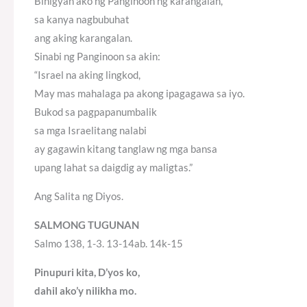
Binigyan ako ng Panginoon ng karangalan,
sa kanya nagbubuhat
ang aking karangalan.
Sinabi ng Panginoon sa akin:
“Israel na aking lingkod,
May mas mahalaga pa akong ipagagawa sa iyo.
Bukod sa pagpapanumbalik
sa mga Israelitang nalabi
ay gagawin kitang tanglaw ng mga bansa
upang lahat sa daigdig ay maligtas.”
Ang Salita ng Diyos.
SALMONG TUGUNAN
Salmo 138, 1-3. 13-14ab. 14k-15
Pinupuri kita, D’yos ko,
dahil ako’y nilikha mo.