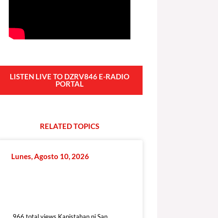
LISTEN LIVE TO DZRV846 E-RADIO
PORTAL
RELATED
T
O
P
I
C
S
Lunes, Agosto 10, 2026
966 total views
966 total views Kapistahan ni San