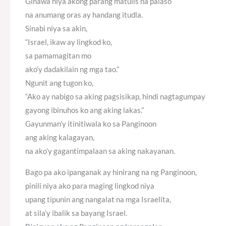
Ginawa niya akong parang matulis na palaso
na anumang oras ay handang itudla.
Sinabi niya sa akin,
“Israel, ikaw ay lingkod ko,
sa pamamagitan mo
ako’y dadakilain ng mga tao.”
Ngunit ang tugon ko,
“Ako ay nabigo sa aking pagsisikap, hindi nagtagumpay
gayong ibinuhos ko ang aking lakas.”
Gayunman’y itinitiwala ko sa Panginoon
ang aking kalagayan,
na ako’y gagantimpalaan sa aking nakayanan.
Bago pa ako ipanganak ay hinirang na ng Panginoon,
pinili niya ako para maging lingkod niya
upang tipunin ang nangalat na mga Israelita,
at sila’y ibalik sa bayang Israel.