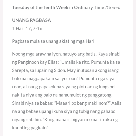
Tuesday of the Tenth Week in Ordinary Time
(Green)
UNANG PAGBASA
1 Hari 17, 7-16
Pagbasa mula sa unang aklat ng mga Hari
Noong mga araw na iyon, natuyo ang batis. Kaya sinabi
ng Panginoon kay Elias: “Umalis ka rito. Pumunta ka sa
Sarepta, sa lupain ng Sidon. May inutusan akong isang
balo na magpapakain sa iyo roon.” Pumunta nga siya
roon, at nang papasok na siya ng pintuan ng lungsod,
nakita niya ang balo na namumulot ng panggatong.
Sinabi niya sa babae: “Maaari po bang makiinom?” Aalis
na ang babae upang ikuha siya ng tubig nang pahabol
niyang sabihin: “Kung maaari, bigyan mo na rin ako ng
kaunting pagkain.”