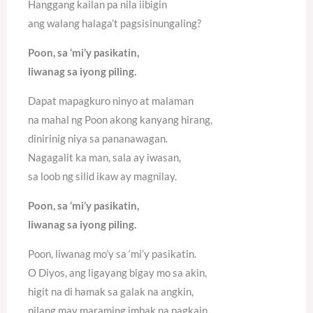
Hanggang kailan pa nila iibigin
ang walang halaga’t pagsisinungaling?
Poon, sa ‘mi’y pasikatin,
liwanag sa iyong piling.
Dapat mapagkuro ninyo at malaman
na mahal ng Poon akong kanyang hirang,
dinirinig niya sa pananawagan.
Nagagalit ka man, sala ay iwasan,
sa loob ng silid ikaw ay magnilay.
Poon, sa ‘mi’y pasikatin,
liwanag sa iyong piling.
Poon, liwanag mo’y sa ‘mi’y pasikatin.
O Diyos, ang ligayang bigay mo sa akin,
higit na di hamak sa galak na angkin,
nilang may maraming imbak na pagkain