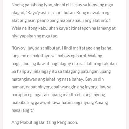
Noong panahong iyon, sinabi ni Hesus sa kanyang mga
alagad, “Kayo’y asin sa sanlibutan. Kung mawalan ng
alat ang asin, paano pang mapananauli ang alat nito?
Wala na itong kabuluhan kaya’t itinatapon na lamang at
niyayapakan ng mga tao.
“Kayo’y ilaw sa sanlibutan. Hindi maitatago ang isang
lungsod na nakatayo sa ibabaw ng burol. Walang
nagsisindi ng ilaw at naglalagay nito sa ilalim ng takalan.
Sa halip ay inilalagay ito sa talagang patungan upang
matanglawan ang lahat ng nasa bahay. Gayun din
naman, dapat ninyong paliwanagin ang inyong ilaw sa
harapan ng mga tao, upang makita nila ang inyong
mabubuting gawa, at luwalhatiin ang inyong Amang
nasa langit.”
Ang Mabuting Balita ng Panginoon.