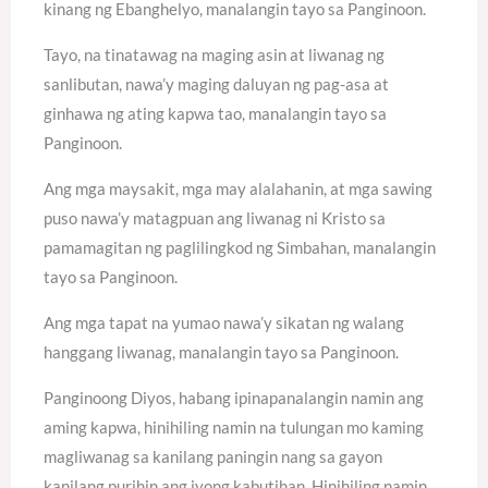
kinang ng Ebanghelyo, manalangin tayo sa Panginoon.
Tayo, na tinatawag na maging asin at liwanag ng
sanlibutan, nawa’y maging daluyan ng pag-asa at
ginhawa ng ating kapwa tao, manalangin tayo sa
Panginoon.
Ang mga maysakit, mga may alalahanin, at mga sawing
puso nawa’y matagpuan ang liwanag ni Kristo sa
pamamagitan ng paglilingkod ng Simbahan, manalangin
tayo sa Panginoon.
Ang mga tapat na yumao nawa’y sikatan ng walang
hanggang liwanag, manalangin tayo sa Panginoon.
Panginoong Diyos, habang ipinapanalangin namin ang
aming kapwa, hinihiling namin na tulungan mo kaming
magliwanag sa kanilang paningin nang sa gayon
kanilang purihin ang iyong kabutihan. Hinihiling namin