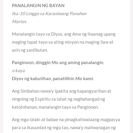
PANALANGIN NG BAYAN
Ika-10 Linggo sa Karaniwang Panahon
Martes
Manalangin tayo sa Diyos, ang Ama ng liwanag upang
maging tapat tayo sa ating misyon na maging ilaw at
asin ng sanlibutan.
Panginoon, dinggin Mo ang aming panalangin.
o kaya
Diyos ng kabutihan, panatilihin Mo kami.
Ang Simbahan nawa’y ipakita ang kapangyarihan at
ningning ng Espiritu sa lahat ng naghahangad ng
katotohanan, manalangin tayo sa Panginoon.
Ang mga lalaki at babae na pinagkatiwalaang magpasya
para sa ikauunlad ng mga tao, nawa’y maliwanagan ng