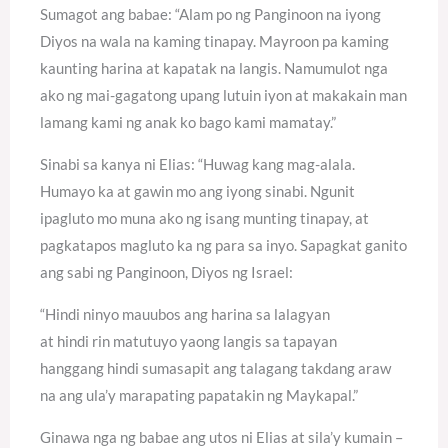
Sumagot ang babae: “Alam po ng Panginoon na iyong
Diyos na wala na kaming tinapay. Mayroon pa kaming
kaunting harina at kapatak na langis. Namumulot nga
ako ng mai-gagatong upang lutuin iyon at makakain man
lamang kami ng anak ko bago kami mamatay.”
Sinabi sa kanya ni Elias: “Huwag kang mag-alala.
Humayo ka at gawin mo ang iyong sinabi. Ngunit
ipagluto mo muna ako ng isang munting tinapay, at
pagkatapos magluto ka ng para sa inyo. Sapagkat ganito
ang sabi ng Panginoon, Diyos ng Israel:
“Hindi ninyo mauubos ang harina sa lalagyan
at hindi rin matutuyo yaong langis sa tapayan
hanggang hindi sumasapit ang talagang takdang araw
na ang ula’y marapating papatakin ng Maykapal.”
Ginawa nga ng babae ang utos ni Elias at sila’y kumain –