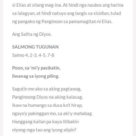
si Elias at silang mag-ina. At hindi nga naubos ang harina
sa lalagyan, at hindi natuyo ang langis sa sisidlan, tulad
ng pangako ng Panginoon sa pamamagitan ni Elias.
Ang Salita ng Diyos.
SALMONG TUGUNAN
Salmo 4, 2-3. 4-5. 7-8
Poon, sa ‘mi’y pasikatin,
liwanag sa iyong piling.
Sagutin mo ako sa aking pagtawag,
Panginoong Diyos na aking kalasag,
ikaw na humango sa dusa ko’t hirap,
ngayo’y pakinggan mo, sa aki’y mahabag.
Hanggang kailan pa kaya lilibakin
niyong mga tao ang iyong alipin?