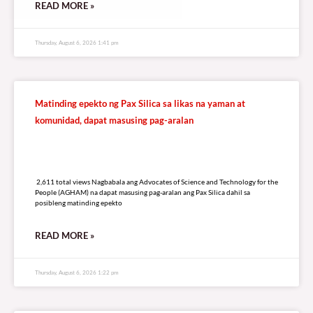
READ MORE »
Thursday, August 6, 2026 1:41 pm
Matinding epekto ng Pax Silica sa likas na yaman at
komunidad, dapat masusing pag-aralan
2,611 total views
2,611 total views Nagbabala ang Advocates of Science and Technology for the
People (AGHAM) na dapat masusing pag-aralan ang Pax Silica dahil sa
posibleng matinding epekto
READ MORE »
Thursday, August 6, 2026 1:22 pm