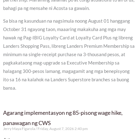
bahagi pa ng mensahe ni Acosta sa gawain.
Sa bisa ng kasunduan na nagsimula noong August 01 hanggang
October 31 ngayong taon, maaaring makakuha ang mga may
hawak ng Pag-IBIG Loyalty Card at Loyalty Card Plus ng libreng
Landers Shopping Pass, libreng Landers Premium Membership sa
minimum na single-receipt purchase na 3-thousand pesos, at
pagkakataong mag-upgrade sa Executive Membership sa
halagang 300-pesos lamang, magagamit ang mga benepisyong
ito sa 16 na kalahok na Landers Superstore branches sa buong
bansa.
Agarang implementasyon ng 85-pisong wage hike,
panawagan ng CWS
Jerry Maya Figarola
Friday, August 7, 2026 2:40 pm