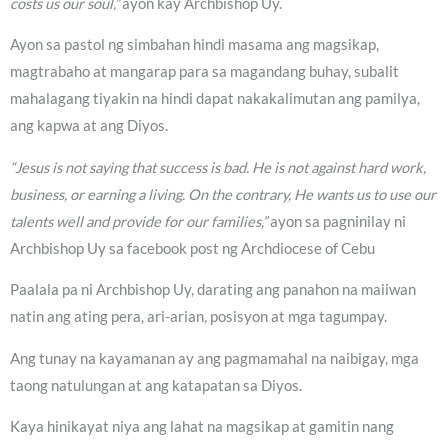
costs us our soul,”
ayon kay Archbishop Uy.
Ayon sa pastol ng simbahan hindi masama ang magsikap,
magtrabaho at mangarap para sa magandang buhay, subalit
mahalagang tiyakin na hindi dapat nakakalimutan ang pamilya,
ang kapwa at ang Diyos.
“Jesus is not saying that success is bad. He is not against hard work,
business, or earning a living. On the contrary, He wants us to use our
talents well and provide for our families,”
ayon sa pagninilay ni
Archbishop Uy sa facebook post ng Archdiocese of Cebu
Paalala pa ni Archbishop Uy, darating ang panahon na maiiwan
natin ang ating pera, ari-arian, posisyon at mga tagumpay.
Ang tunay na kayamanan ay ang pagmamahal na naibigay, mga
taong natulungan at ang katapatan sa Diyos.
Kaya hinikayat niya ang lahat na magsikap at gamitin nang