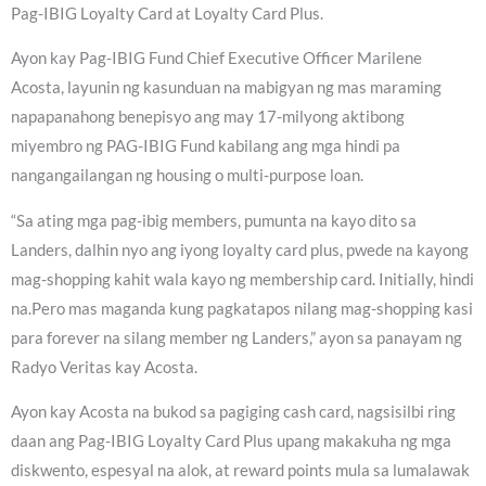
Pag-IBIG Loyalty Card at Loyalty Card Plus.
Ayon kay Pag-IBIG Fund Chief Executive Officer Marilene
Acosta, layunin ng kasunduan na mabigyan ng mas maraming
napapanahong benepisyo ang may 17-milyong aktibong
miyembro ng PAG-IBIG Fund kabilang ang mga hindi pa
nangangailangan ng housing o multi-purpose loan.
“Sa ating mga pag-ibig members, pumunta na kayo dito sa
Landers, dalhin nyo ang iyong loyalty card plus, pwede na kayong
mag-shopping kahit wala kayo ng membership card. Initially, hindi
na.Pero mas maganda kung pagkatapos nilang mag-shopping kasi
para forever na silang member ng Landers,” ayon sa panayam ng
Radyo Veritas kay Acosta.
Ayon kay Acosta na bukod sa pagiging cash card, nagsisilbi ring
daan ang Pag-IBIG Loyalty Card Plus upang makakuha ng mga
diskwento, espesyal na alok, at reward points mula sa lumalawak