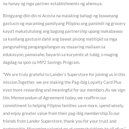
na hanay ng mga partner establishments ng ahensya.
Binigyang-diin din ni Acosta na malaking bahagi ng buwanang
gastusin ng maraming pamilyang Pilipino ang pamimili ng grocery
kaya’t makatutulong ang bagong partnership upang makabawas
sa kanilang gastusin dahil ang bawat pisong matitipid sa mga
pangunahing pangangailangan ay maaaring mailaan sa
edukasyon, pamasahe, bayarin sa kuryente at tubig, o maging
dagdag na ipon sa MP2 Savings Program.
“We are truly grateful to Lander’s Superstore for joining us in this
mission.Together, we are making the Pag-ibig Loyalty Card Plus
even more rewarding and meaningful for our members.As we sign
this Memorandum of Agreement today, we reaffirm our
commitment to helping Filipino families save more, spend wisely,
and enjoy greater value from their pag-ibig membership.To our
friends from Lander Superstore, thank you for your trust and
partnership. Maraming salamat po at congratulations to all of us,”