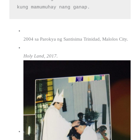
kung mamumuhay nang ganap.
2004 sa Parokya ng Santisima Trinidad, Malolos City.
Holy Land, 2017.