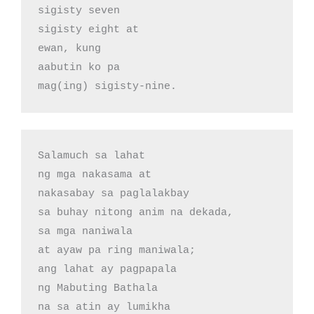
sigisty seven

sigisty eight at

ewan, kung 

aabutin ko pa

mag(ing) sigisty-nine.
Salamuch sa lahat

ng mga nakasama at

nakasabay sa paglalakbay

sa buhay nitong anim na dekada,

sa mga naniwala 

at ayaw pa ring maniwala;

ang lahat ay pagpapala

ng Mabuting Bathala

na sa atin ay lumikha
