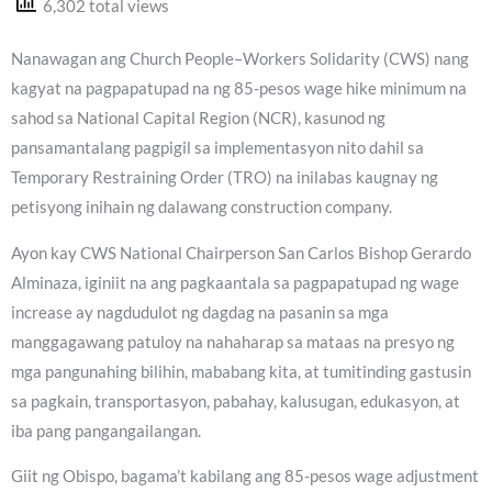
6,302 total views
Nanawagan ang Church People–Workers Solidarity (CWS) nang
kagyat na pagpapatupad na ng 85-pesos wage hike minimum na
sahod sa National Capital Region (NCR), kasunod ng
pansamantalang pagpigil sa implementasyon nito dahil sa
Temporary Restraining Order (TRO) na inilabas kaugnay ng
petisyong inihain ng dalawang construction company.
Ayon kay CWS National Chairperson San Carlos Bishop Gerardo
Alminaza, iginiit na ang pagkaantala sa pagpapatupad ng wage
increase ay nagdudulot ng dagdag na pasanin sa mga
manggagawang patuloy na nahaharap sa mataas na presyo ng
mga pangunahing bilihin, mababang kita, at tumitinding gastusin
sa pagkain, transportasyon, pabahay, kalusugan, edukasyon, at
iba pang pangangailangan.
Giit ng Obispo, bagama’t kabilang ang 85-pesos wage adjustment