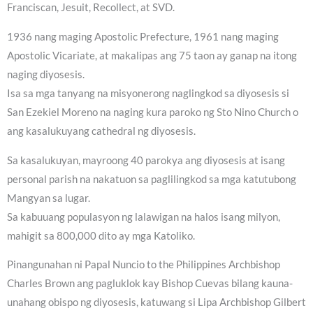
Franciscan, Jesuit, Recollect, at SVD.
1936 nang maging Apostolic Prefecture, 1961 nang maging
Apostolic Vicariate, at makalipas ang 75 taon ay ganap na itong
naging diyosesis.
Isa sa mga tanyang na misyonerong naglingkod sa diyosesis si
San Ezekiel Moreno na naging kura paroko ng Sto Nino Church o
ang kasalukuyang cathedral ng diyosesis.
Sa kasalukuyan, mayroong 40 parokya ang diyosesis at isang
personal parish na nakatuon sa paglilingkod sa mga katutubong
Mangyan sa lugar.
Sa kabuuang populasyon ng lalawigan na halos isang milyon,
mahigit sa 800,000 dito ay mga Katoliko.
Pinangunahan ni Papal Nuncio to the Philippines Archbishop
Charles Brown ang pagluklok kay Bishop Cuevas bilang kauna-
unahang obispo ng diyosesis, katuwang si Lipa Archbishop Gilbert