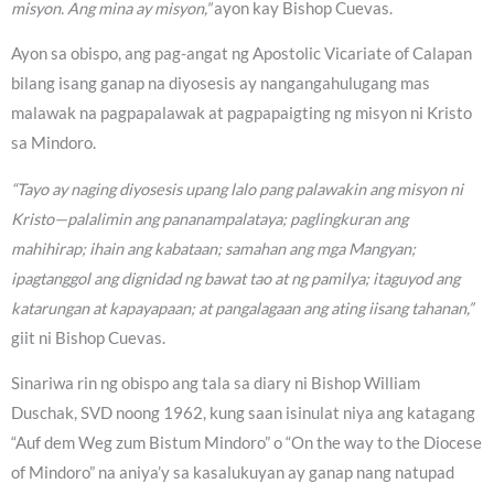
misyon. Ang mina ay misyon,”
ayon kay Bishop Cuevas.
Ayon sa obispo, ang pag-angat ng Apostolic Vicariate of Calapan
bilang isang ganap na diyosesis ay nangangahulugang mas
malawak na pagpapalawak at pagpapaigting ng misyon ni Kristo
sa Mindoro.
“Tayo ay naging diyosesis upang lalo pang palawakin ang misyon ni
Kristo—palalimin ang pananampalataya; paglingkuran ang
mahihirap; ihain ang kabataan; samahan ang mga Mangyan;
ipagtanggol ang dignidad ng bawat tao at ng pamilya; itaguyod ang
katarungan at kapayapaan; at pangalagaan ang ating iisang tahanan,”
giit ni Bishop Cuevas.
Sinariwa rin ng obispo ang tala sa diary ni Bishop William
Duschak, SVD noong 1962, kung saan isinulat niya ang katagang
“Auf dem Weg zum Bistum Mindoro” o “On the way to the Diocese
of Mindoro” na aniya’y sa kasalukuyan ay ganap nang natupad