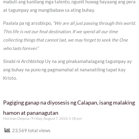
mabuti ang kanilang mga talento, ngunit huwag hayaang ang pera
at tagumpay ang mangibabaw sa ating buhay.
Paalala pa ng arsobispo,
“We are all just passing through this world.
This life is not our final destination. If we spend all our time
collecting things that cannot last, we may forget to seek the One
who lasts forever.”
Sinabi ni Archbishop Uy na ang pinakamahalagang tagumpay ay
ang buhay na puno ng pagmamahal at nananatiling tapat kay
Kristo.
Pagiging ganap na diyosesis ng Calapan, isang malaking
hamon at pananagutan
Norman Dequia
Friday, August 7, 2026 5:18 pm
23,569 total views