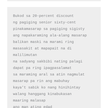
Bukod sa 20-percent discount

ng pagiging senior sixty-cent

pinakamasarap sa pagiging sigisty

ang napakaraming ala-alang masarap

balikan maski na marami ring 

masasakit at mapapait na di 
malilimutan

na sadyang sakbibi nating palagi

dapat pa ring ipagpasalamat

sa maraming aral sa atin nagmulat

masarap pa rin ang mabuhay

kaya't sabik ko nang hinihintay

walang hanggang kinabukasan

maaring malasap 

ano man ating edad 
