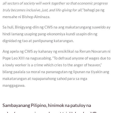
all sectors of society will work together so that economic progress
truly becomes inclusive, just, and life-giving for all,”
bahagi pa ng
mensahe ni Bishop Alminaza.
Sa huli, Binigyang-diin ng CWS na ang makatarungang suweldo ay
hindi lamang usaping pang-ekonomiya kundi usapin din ng
dignidad ng tao at panlipunang katarungan.
Ang apela ng CWS ay kahanay ng ensiklikal na Rerum Novarum ni
Pope Leo XIII na nagsasabing, “To defraud anyone of wages due to
a lowly worker is a crime which cries to the anger of heaven,”
bilang paalala sa moral na pananagutan ng lipunan na tiyakin ang
makatarungan at napapanahong sahod para sa mga
manggagawa.
Sambayanang Pilipino, hinimok na patuloy na