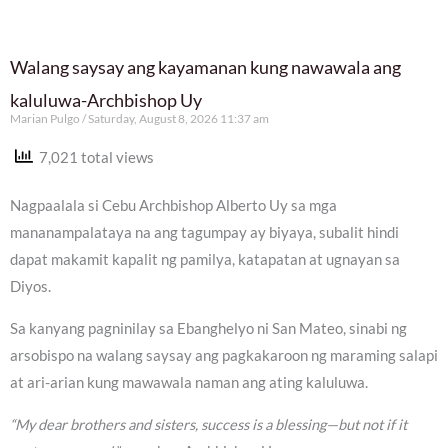
Walang saysay ang kayamanan kung nawawala ang
kaluluwa-Archbishop Uy
Marian Pulgo
Saturday, August 8, 2026 11:37 am
7,021 total views
Nagpaalala si Cebu Archbishop Alberto Uy sa mga
mananampalataya na ang tagumpay ay biyaya, subalit hindi
dapat makamit kapalit ng pamilya, katapatan at ugnayan sa
Diyos.
Sa kanyang pagninilay sa Ebanghelyo ni San Mateo, sinabi ng
arsobispo na walang saysay ang pagkakaroon ng maraming salapi
at ari-arian kung mawawala naman ang ating kaluluwa.
“My dear brothers and sisters, success is a blessing—but not if it