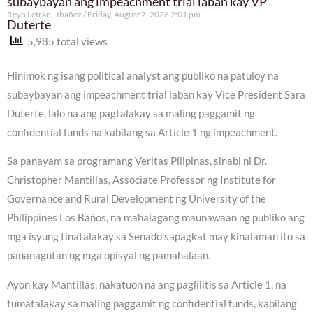
subaybayan ang impeachment trial laban kay VP
Reyn Letran - Ibañez
Friday, August 7, 2026 2:01 pm
Duterte
5,985 total views
Hinimok ng isang political analyst ang publiko na patuloy na
subaybayan ang impeachment trial laban kay Vice President Sara
Duterte, lalo na ang pagtalakay sa maling paggamit ng
confidential funds na kabilang sa Article 1 ng impeachment.
Sa panayam sa programang Veritas Pilipinas, sinabi ni Dr.
Christopher Mantillas, Associate Professor ng Institute for
Governance and Rural Development ng University of the
Philippines Los Baños, na mahalagang maunawaan ng publiko ang
mga isyung tinatalakay sa Senado sapagkat may kinalaman ito sa
pananagutan ng mga opisyal ng pamahalaan.
Ayon kay Mantillas, nakatuon na ang paglilitis sa Article 1, na
tumatalakay sa maling paggamit ng confidential funds, kabilang