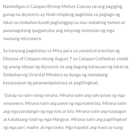
Nanindigan si Calapan Bishop Moises Cuevas na ang pagiging
ganap na diyosesis ay hindi simpleng pagkilala sa paglago ng
lokal na simbahan kundi pagtanggap sa mas malaking hamon at
pananagutang ipagpatuloy ang misyong sinimulan ng mga
naunang misyonero.
Sa kanyang pagninilay sa Misa para sa canonical erection ng
Diocese of Calapan nitong August 7 sa Calapan Cathedral, sinabi
ng unang obispo ng diyosesis na ang bagong katayuan ng lokal na
Simbahan ng Oriental Mindoro ay bunga ng mahabang
kasaysayan ng pananampalataya at paglilingkod.
“Ganap na natin itong minana. Minana natin ang sakripisyo ng mga
misyonero. Minana natin ang pawis ng mga katekista. Minana natin
ang mga panalangin ng mga lolo at lola. Minana natin ang katatagan
at kababaang-loob ng mga Mangyan. Minana natin ang paglilingkod
ng mga pari, madre, at mga layko. Mga kapatid, ang mana ay isang