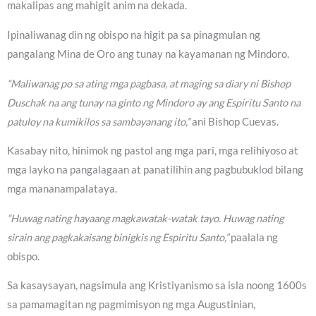
makalipas ang mahigit anim na dekada.
Ipinaliwanag din ng obispo na higit pa sa pinagmulan ng
pangalang Mina de Oro ang tunay na kayamanan ng Mindoro.
“Maliwanag po sa ating mga pagbasa, at maging sa diary ni Bishop
Duschak na ang tunay na ginto ng Mindoro ay ang Espiritu Santo na
patuloy na kumikilos sa sambayanang ito,”
ani Bishop Cuevas.
Kasabay nito, hinimok ng pastol ang mga pari, mga relihiyoso at
mga layko na pangalagaan at panatilihin ang pagbubuklod bilang
mga mananampalataya.
“Huwag nating hayaang magkawatak-watak tayo. Huwag nating
sirain ang pagkakaisang binigkis ng Espiritu Santo,”
paalala ng
obispo.
Sa kasaysayan, nagsimula ang Kristiyanismo sa isla noong 1600s
sa pamamagitan ng pagmimisyon ng mga Augustinian,