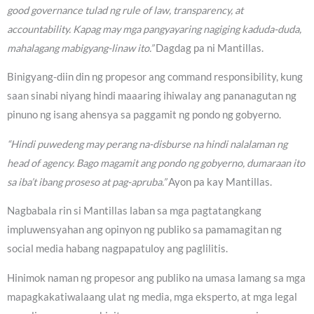
good governance tulad ng rule of law, transparency, at
accountability. Kapag may mga pangyayaring nagiging kaduda-duda,
mahalagang mabigyang-linaw ito.”
Dagdag pa ni Mantillas.
Binigyang-diin din ng propesor ang command responsibility, kung
saan sinabi niyang hindi maaaring ihiwalay ang pananagutan ng
pinuno ng isang ahensya sa paggamit ng pondo ng gobyerno.
“Hindi puwedeng may perang na-disburse na hindi nalalaman ng
head of agency. Bago magamit ang pondo ng gobyerno, dumaraan ito
sa iba’t ibang proseso at pag-apruba.”
Ayon pa kay Mantillas.
Nagbabala rin si Mantillas laban sa mga pagtatangkang
impluwensyahan ang opinyon ng publiko sa pamamagitan ng
social media habang nagpapatuloy ang paglilitis.
Hinimok naman ng propesor ang publiko na umasa lamang sa mga
mapagkakatiwalaang ulat ng media, mga eksperto, at mga legal