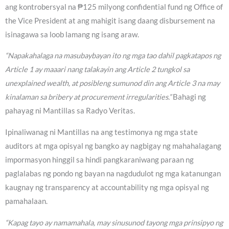
ang kontrobersyal na ₱125 milyong confidential fund ng Office of
the Vice President at ang mahigit isang daang disbursement na
isinagawa sa loob lamang ng isang araw.
“Napakahalaga na masubaybayan ito ng mga tao dahil pagkatapos ng
Article 1 ay maaari nang talakayin ang Article 2 tungkol sa
unexplained wealth, at posibleng sumunod din ang Article 3 na may
kinalaman sa bribery at procurement irregularities.”
Bahagi ng
pahayag ni Mantillas sa Radyo Veritas.
Ipinaliwanag ni Mantillas na ang testimonya ng mga state
auditors at mga opisyal ng bangko ay nagbigay ng mahahalagang
impormasyon hinggil sa hindi pangkaraniwang paraan ng
paglalabas ng pondo ng bayan na nagdudulot ng mga katanungan
kaugnay ng transparency at accountability ng mga opisyal ng
pamahalaan.
“Kapag tayo ay namamahala, may sinusunod tayong mga prinsipyo ng