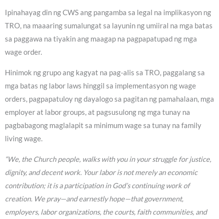
Ipinahayag din ng CWS ang pangamba sa legal na implikasyon ng
TRO, na maaaring sumalungat sa layunin ng umiiral na mga batas
sa paggawa na tiyakin ang maagap na pagpapatupad ng mga
wage order.
Hinimok ng grupo ang kagyat na pag-alis sa TRO, paggalang sa
mga batas ng labor laws hinggil sa implementasyon ng wage
orders, pagpapatuloy ng dayalogo sa pagitan ng pamahalaan, mga
employer at labor groups, at pagsusulong ng mga tunay na
pagbabagong maglalapit sa minimum wage sa tunay na family
living wage.
“We, the Church people, walks with you in your struggle for justice,
dignity, and decent work. Your labor is not merely an economic
contribution; it is a participation in God’s continuing work of
creation. We pray—and earnestly hope—that government,
employers, labor organizations, the courts, faith communities, and