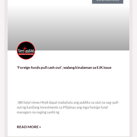
‘Foreign funds pull cash out’, walang kinalaman sa EJK issue
380 total views
380 total views Hindi dapat mabahala ang publiko sa ulat na nag-pull-
out ng kanilang investments sa Pilipinas ang mga foreign fund
managers na naging sanhi ng
READ MORE »