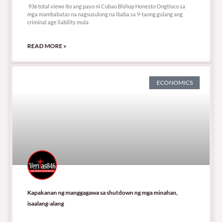
936 total views Ito ang payo ni Cubao Bishop Honesto Ongtioco sa
mga mambabatas na nagsusulong na ibaba sa 9-taong gulang ang
criminal age liability mula
READ MORE »
ECONOMICS
Kapakanan ng manggagawa sa shutdown ng mga minahan,
isaalang-alang