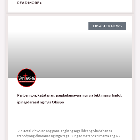
READ MORE »
DISASTER NEWS
Pagbangon, katatagan, pagdadamayan ng mga biktima ng lindol,
ipinagdarasal ng mga Obispo
798 total views
798 total views Ito ang panalangin ng mga lider ng Simbahan sa
trahedyang dinaranas ng mga taga-Surigao matapos tumama ang 6.7