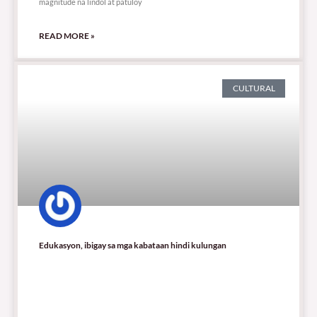
magnitude na lindol at patuloy
READ MORE »
CULTURAL
Edukasyon, ibigay sa mga kabataan hindi kulungan
936 total views