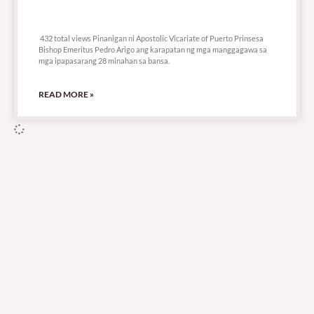
432 total views
432 total views Pinanigan ni Apostolic Vicariate of Puerto Prinsesa
Bishop Emeritus Pedro Arigo ang karapatan ng mga manggagawa sa
mga ipapasarang 28 minahan sa bansa.
READ MORE »