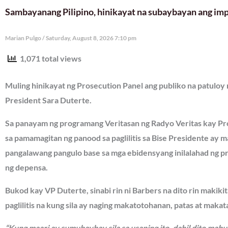
Sambayanang Pilipino, hinikayat na subaybayan ang imp
Marian Pulgo
Saturday, August 8, 2026 7:10 pm
1,071 total views
Muling hinikayat ng Prosecution Panel ang publiko na patuloy
President Sara Duterte.
Sa panayam ng programang Veritasan ng Radyo Veritas kay Pr
sa pamamagitan ng panood sa paglilitis sa Bise Presidente ay 
pangalawang pangulo base sa mga ebidensyang inilalahad ng 
ng depensa.
Bukod kay VP Duterte, sinabi rin ni Barbers na dito rin makikit
paglilitis na kung sila ay naging makatotohanan, patas at maka
“Kung maari ay sumubaybay sila sa usaping ito, dahil dito mab