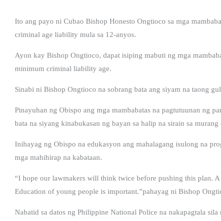
Ito ang payo ni Cubao Bishop Honesto Ongtioco sa mga mambabat
criminal age liability mula sa 12-anyos.
Ayon kay Bishop Ongtioco, dapat isiping mabuti ng mga mambaba
minimum criminal liability age.
Sinabi ni Bishop Ongtioco na sobrang bata ang siyam na taong gul
Pinayuhan ng Obispo ang mga mambabatas na pagtutuunan ng pa
bata na siyang kinabukasan ng bayan sa halip na sirain sa murang
Inihayag ng Obispo na edukasyon ang mahalagang isulong na prog
mga mahihirap na kabataan.
“I hope our lawmakers will think twice before pushing this plan. A 
Education of young people is important.”pahayag ni Bishop Ongtio
Nabatid sa datos ng Philippine National Police na nakapagtala sil