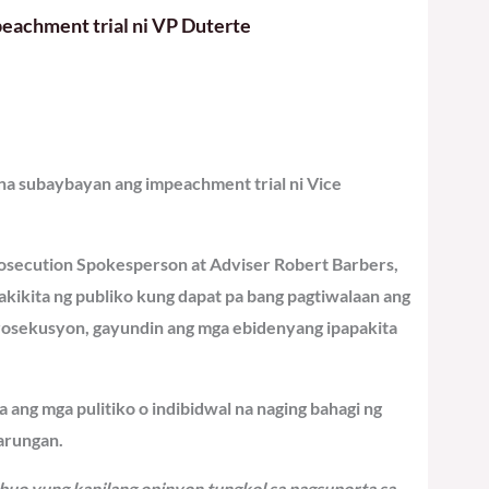
eachment trial ni VP Duterte
 na subaybayan ang impeachment trial ni Vice
osecution Spokesperson at Adviser Robert Barbers,
makikita ng publiko kung dapat pa bang pagtiwalaan ang
prosekusyon, gayundin ang mga ebidenyang ipapakita
a ang mga pulitiko o indibidwal na naging bahagi ng
tarungan.
ubuo yung kanilang opinyon tungkol sa pagsuporta sa