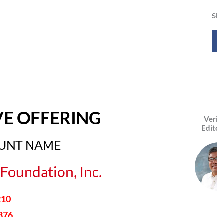
S
VE OFFERING
Ver
Edit
OUNT NAME
Foundation, Inc.
210
876