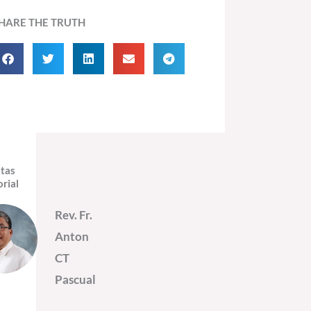
HARE THE TRUTH
itas
orial
Rev. Fr.
Anton
CT
Pascual