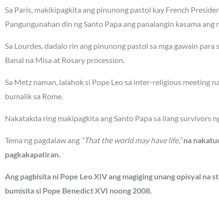
Sa Paris, makikipagkita ang pinunong pastol kay French Presi
Pangungunahan din ng Santo Papa ang panalangin kasama ang m
Sa Lourdes, dadalo rin ang pinunong pastol sa mga gawain para
Banal na Misa at Rosary procession.
Sa Metz naman, lalahok si Pope Leo sa inter-religious meeting 
bumalik sa Rome.
Nakatakda ring makipagkita ang Santo Papa sa ilang survivors n
Tema ng pagdalaw ang
“That the world may have life,”
na nakatuo
pagkakapatiran.
Ang pagbisita ni Pope Leo XIV ang magiging unang opisyal na st
bumisita si Pope Benedict XVI noong 2008.