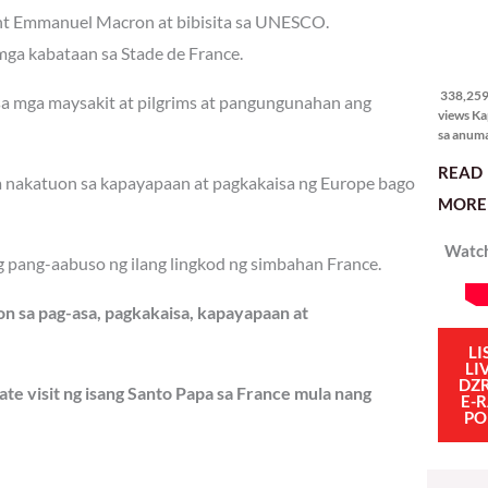
dent Emmanuel Macron at bibisita sa UNESCO.
338,259
ga kabataan sa Stade de France.
views
338,259 
 sa mga maysakit at pilgrims at pangungunahan ang
views Ka
sa anum
hakbang.
READ
planong
na nakatuon sa kapayapaan at pagkakaisa ng Europe bago
gagawin.
MORE 
polisiya
ipapatu
Watch
pangako
g pang-aabuso ng ilang lingkod ng simbahan France.
binitiwa
usapin n
n sa pag-asa, pagkakaisa, kapayapaan at
sadyang
iniiwasan
itong ma
LI
LI
kulang. 
DZ
ibig sabi
ate visit ng isang Santo Papa sa France mula nang
E-
PO