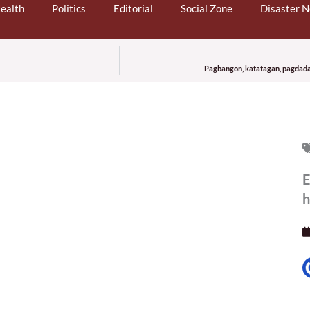
ealth
Politics
Editorial
Social Zone
Disaster 
Pagbangon, katatagan, pagdada
E
h