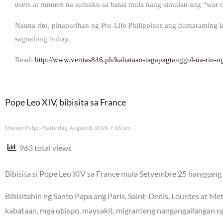
users at runners na sumuko sa batas mula nang simulan ang “war 
Nauna rito, pinapurihan ng Pro-Life Philippines ang dumaraming 
sagradong buhay.
Read:
http://www.veritas846.ph/kabataan-tagapagtanggol-na-rin-n
Pope Leo XIV, bibisita sa France
Marian Pulgo
Saturday, August 8, 2026 7:16 pm
963 total views
Bibisita si Pope Leo XIV sa France mula Setyembre 25 hanggang 
Bibisitahin ng Santo Papa ang Paris, Saint-Denis, Lourdes at Me
kabataan, mga obispo, maysakit, migranteng nangangailangan ng 