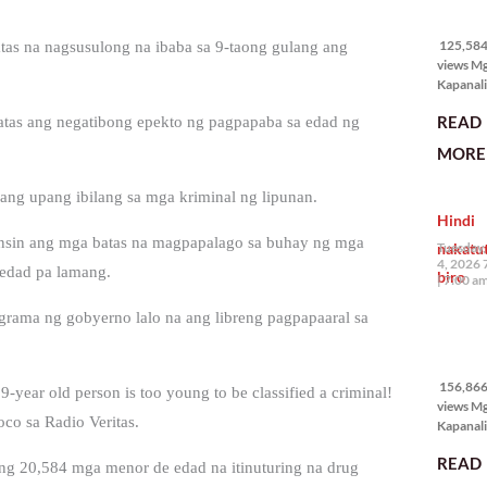
125,584
views
125,584 
as na nagsusulong na ibaba sa 9-taong gulang ang
views M
Kapanali
karapat
READ
tas ang negatibong epekto ng pagpapaba sa edad ng
bawat ta
magkaro
MORE 
disenten
tahanan.
ang upang ibilang sa mga kriminal ng lipunan.
masabin
Hindi
disente,
itong sa
nsin ang mga batas na magpapalago sa buhay ng mga
nakatu
Tuesday,
ligtas, m
4, 2026 
 edad pa lamang.
biro
segurida
7:00 a
nagbibig
rama ng gobyerno lalo na ang libreng pagpapaaral sa
sa
156,866
views
156,866 
9-year old person is too young to be classified a criminal!
views M
co sa Radio Veritas.
Kapanali
mabuti p
READ
Japanes
a ng 20,584 mga menor de edad na itinuturing na drug
Ambassa