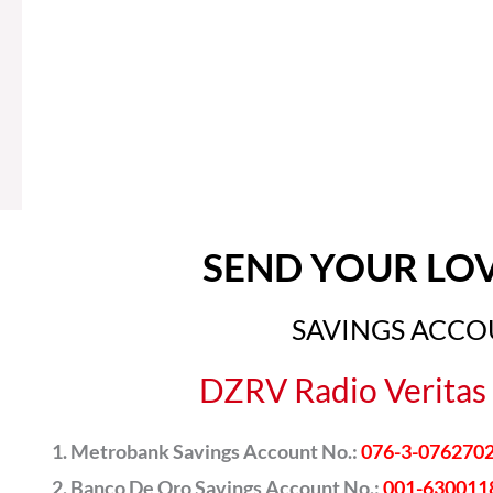
SEND YOUR LO
SAVINGS ACC
DZRV Radio Veritas 
Metrobank Savings Account No.:
076-3-076270
Banco De Oro Savings Account No.:
001-630011