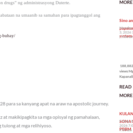
MORE 
on drugs” ng administrasyong Duterte.
the Phil
na si En
kabataan na umaanib sa samahan para ipagtanggol ang
Kazuya,
Sino an
maramin
pagpipil
papasa
Monday,
bahay di
3, 2026 
system-
g-buhay/
Pilipinas
7:00 a
isang pri
188,882
views
188,882 
views M
Kapanalig
mga uma
READ
masigab
palakpak
MORE 
State of 
28 para sa kanyang apat na araw na apostolic journey.
Nation 
(o SONA)
KULAN
Pangulo
tz at makikipagkita sa mga opisyal ng pamahalaan,
Bongbo
SONA 
Friday, J
Marcos J
tulong at mga relihiyoso.
2026 7:
PBBM
7:00 am