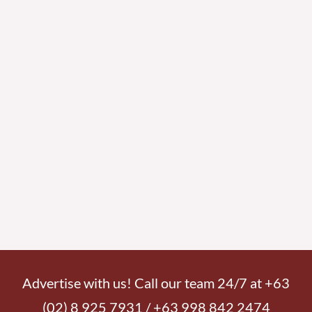
Advertise with us! Call our team 24/7 at +63
(02) 8 925 7931 / +63 998 842 2474