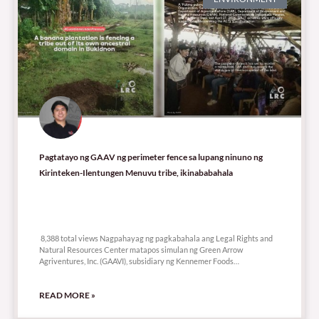
Pagtatayo ng GAAV ng perimeter fence sa lupang ninuno ng
Kirinteken-Ilentungen Menuvu tribe, ikinababahala
8,388 total views
8,388 total views Nagpahayag ng pagkabahala ang Legal Rights and
Natural Resources Center matapos simulan ng Green Arrow
Agriventures, Inc. (GAAVI), subsidiary ng Kennemer Foods
International,
READ MORE »