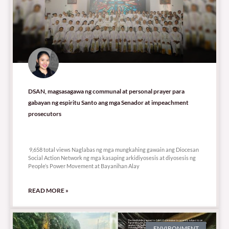
DSAN, magsasagawa ng communal at personal prayer para
gabayan ng espiritu Santo ang mga Senador at impeachment
prosecutors
9,658 total views
9,658 total views Naglabas ng mga mungkahing gawain ang Diocesan
Social Action Network ng mga kasaping arkidiyosesis at diyosesis ng
People’s Power Movement at Bayanihan Alay
READ MORE »
ENVIRONMENT