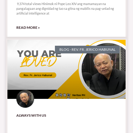
9,374 total views Hinimok ni Pope Leo XIV ang mamamayan na
pangalagaan ang dignidad ng tao sa gitna ng mabilis na pag-unlad ng
artificial intelligence at
READ MORE »
BLOG - REV. FR. JERICO HABUNAL
ALWAYS WITH US