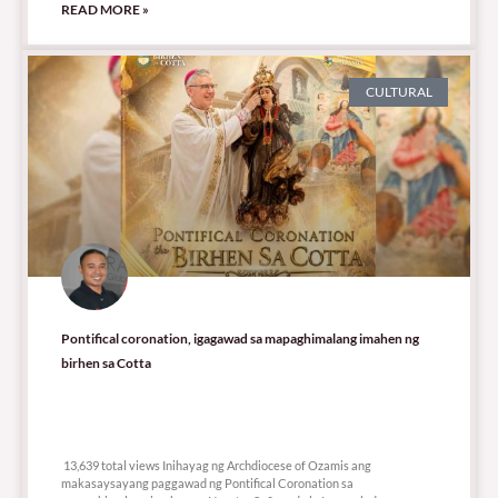
READ MORE »
CULTURAL
Pontifical coronation, igagawad sa mapaghimalang imahen ng
birhen sa Cotta
13,639 total views
13,639 total views Inihayag ng Archdiocese of Ozamis ang
makasaysayang paggawad ng Pontifical Coronation sa