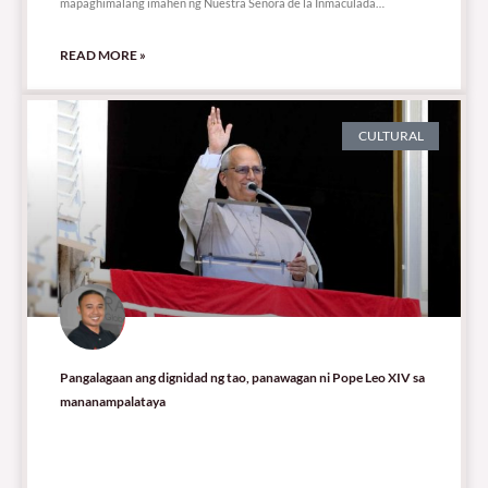
mapaghimalang imahen ng Nuestra Señora de la Inmaculada
Concepción y del
READ MORE »
CULTURAL
Pangalagaan ang dignidad ng tao, panawagan ni Pope Leo XIV sa
mananampalataya
9,374 total views