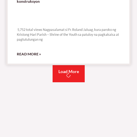
konstruksyon
5,752 total views
5,752 total views Nagpasalamat si Fr. Roland Jaluag, kura paroko ng
Kristong Hari Parish – Shrine of the Youth sa patuloy na pagkakaisa at
pagtutulungan ng
READ MORE »
Load More