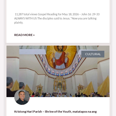
11,287 total views
11,287 total views Gospel Reading for May 18, 2026 – John 16: 29-33
ALWAYS WITH US The disciples said to Jesus, “Now you are talking
plainly,
READ MORE »
CULTURAL
Kristong Hari Parish – Shrine of the Youth, matatapos na ang