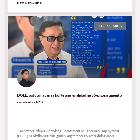
READ MORE »
ECONOMICS
DOLE, patutunayan sa korte ang legalidad ng 85-pisong umento
sa sahod sa NCR
14,059 total views
14,059 total views Tiniyak ng Department of Labor and Employment
(DOLE) na aktibong tinutugunan ang temporary restraining order