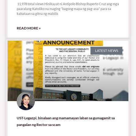
11,978 total views Hinikayat ni Antipolo Bishop Ruperto Cruz ang mga
paaralang Katoliko na maging “bagong mapa ng pag-asa” para sa
kabataan sa gitna ng mabilis
READ MORE »
LATEST NEWS
UST-Legazpi, binalaan ang mamamayan laban sa gumagamit sa
pangalan ng Rector sa scam