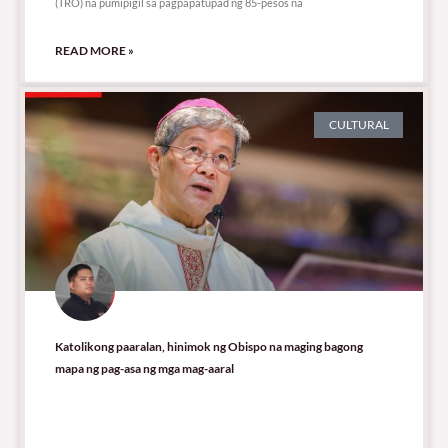
(TRO) na pumipigil sa pagpapatupad ng 85-pesos na
READ MORE »
CULTURAL
Katolikong paaralan, hinimok ng Obispo na maging bagong
mapa ng pag-asa ng mga mag-aaral
11,978 total views