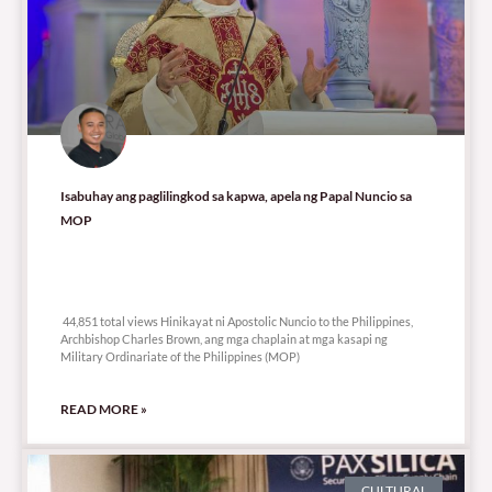
Isabuhay ang paglilingkod sa kapwa, apela ng Papal Nuncio sa
MOP
44,851 total views
44,851 total views Hinikayat ni Apostolic Nuncio to the Philippines,
Archbishop Charles Brown, ang mga chaplain at mga kasapi ng
Military Ordinariate of the Philippines (MOP)
READ MORE »
CULTURAL