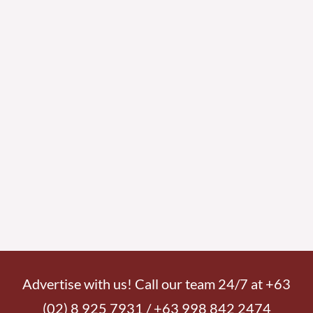
Advertise with us! Call our team 24/7 at +63
(02) 8 925 7931 / +63 998 842 2474