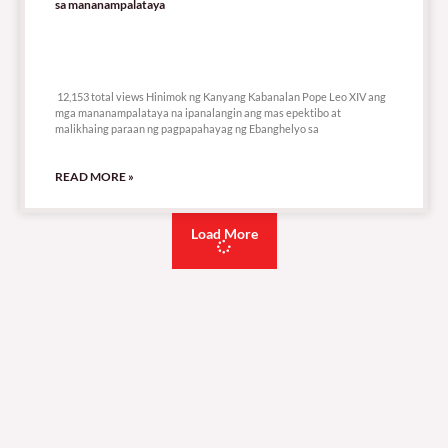
sa mananampalataya
12,153 total views
12,153 total views Hinimok ng Kanyang Kabanalan Pope Leo XIV ang
mga mananampalataya na ipanalangin ang mas epektibo at
malikhaing paraan ng pagpapahayag ng Ebanghelyo sa
READ MORE »
Load More