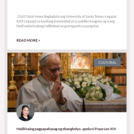
13,617 total views
13,617 total views Nagbabala ang University of Santo Tomas-Legazpi
(UST-Legazpi) sa kanilang komunidad at sa publiko kaugnay ng isang
hindi awtorisadong indibidwal na gumagamit sa pangalan
READ MORE »
CULTURAL
Malikhaing pagpapahayag ng ebanghelyo, apela ni Pope Leo XIV