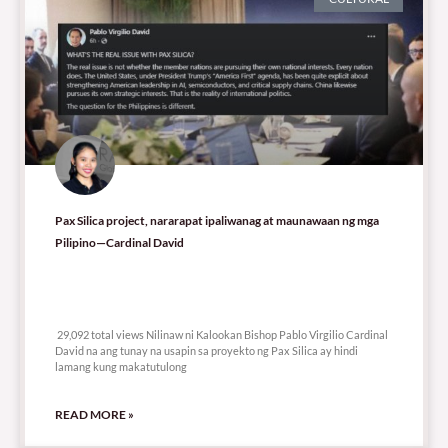
Pax Silica project, nararapat ipaliwanag at maunawaan ng mga
Pilipino—Cardinal David
29,092 total views
29,092 total views Nilinaw ni Kalookan Bishop Pablo Virgilio Cardinal
David na ang tunay na usapin sa proyekto ng Pax Silica ay hindi
lamang kung makatutulong
READ MORE »