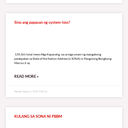
Sino ang papasan ng system-loss?
139,361 total views
139,361 total views Mga Kapanalig, isa sa mga umani ng masigabong
palakpakan sa State of the Nation Address (o SONA) ni Pangulong Bongbong
Marcos Jr ay
READ MORE »
Monday, August 3, 2026 7:00 am
KULANG SA SONA NI PBBM