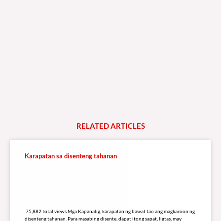
RELATED
A
R
T
I
C
L
E
S
Karapatan sa disenteng tahanan
75,882 total views
75,882 total views Mga Kapanalig, karapatan ng bawat tao ang magkaroon ng
disenteng tahanan. Para masabing disente, dapat itong sapat, ligtas, may