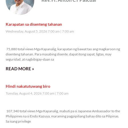
Karapatan sa disenteng tahanan
Wednesday, August 5, 2026 7:00 am
7:00 am
75,880 total views
75,880 total views Mga Kapanalig, karapatan ng bawat tao ang magkaroon ng
disenteng tahanan. Para masabing disente, dapat itong sapat, ligtas, may
seguridad, at nagbibigay-daan sa
READ MORE »
Hindi nakatutuwang biro
Tuesday, August 4, 2026 7:00 am
7:00 am
107,340 total views
107,340 total views Mga Kapanalig, mabuti pa si Japanese Ambassador to the
Philippines na si Endo Kazuya, maraming pagpipiliang bahay dito sa Pilipinas.
Sa isang privilege