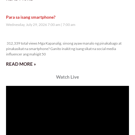
Para sa isang smartphone?
Wednesday, July 29, 2026 7:00 am
7:00 am
312,339 total views
312,339 total views Mga Kapanalig, sinong ayaw manalo ng pinakabago at
pinakasikat na smartphone? Ganito inakit ng isang sikat na social media
influencer ang mahigit 50
READ MORE »
Watch Live