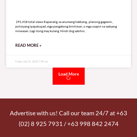
291,418 total views
291,418 total views Kapanalig, sa anumang hakbang., planong gagawin.,
polisiyang ipapatupad.,mga pangakong binitiwan, o mga usapin na sadyang
iniiwasan. Lagi itong may kulang. Hindi ibig sabihin,
READ MORE »
Friday, July 31, 2026 7:00 am
Load More
Advertise with us! Call our team 24/7 at +63
(02) 8 925 7931 / +63 998 842 2474