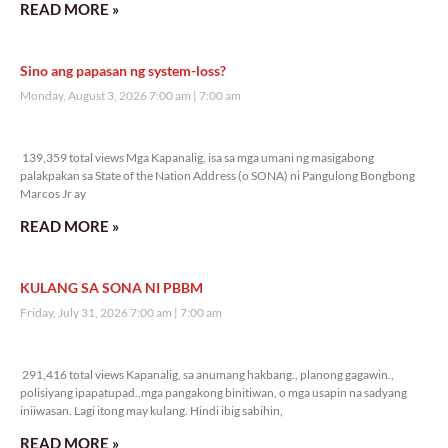
READ MORE »
Sino ang papasan ng system-loss?
Monday, August 3, 2026 7:00 am
7:00 am
139,359 total views
139,359 total views Mga Kapanalig, isa sa mga umani ng masigabong
palakpakan sa State of the Nation Address (o SONA) ni Pangulong Bongbong
Marcos Jr ay
READ MORE »
KULANG SA SONA NI PBBM
Friday, July 31, 2026 7:00 am
7:00 am
291,416 total views
291,416 total views Kapanalig, sa anumang hakbang., planong gagawin.,
polisiyang ipapatupad.,mga pangakong binitiwan, o mga usapin na sadyang
iniiwasan. Lagi itong may kulang. Hindi ibig sabihin,
READ MORE »