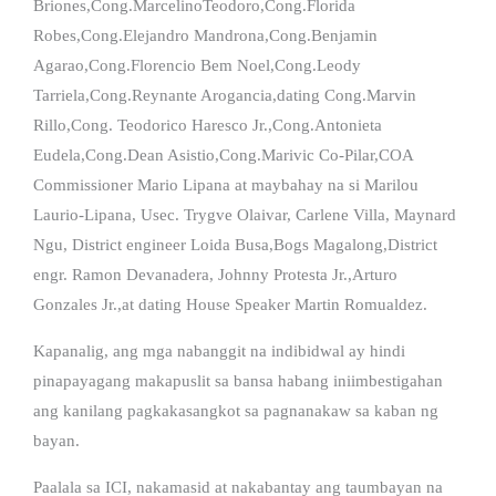
Briones,Cong.MarcelinoTeodoro,Cong.Florida
Robes,Cong.Elejandro Mandrona,Cong.Benjamin
Agarao,Cong.Florencio Bem Noel,Cong.Leody
Tarriela,Cong.Reynante Arogancia,dating Cong.Marvin
Rillo,Cong. Teodorico Haresco Jr.,Cong.Antonieta
Eudela,Cong.Dean Asistio,Cong.Marivic Co-Pilar,COA
Commissioner Mario Lipana at maybahay na si Marilou
Laurio-Lipana, Usec. Trygve Olaivar, Carlene Villa, Maynard
Ngu, District engineer Loida Busa,Bogs Magalong,District
engr. Ramon Devanadera, Johnny Protesta Jr.,Arturo
Gonzales Jr.,at dating House Speaker Martin Romualdez.
Kapanalig, ang mga nabanggit na indibidwal ay hindi
pinapayagang makapuslit sa bansa habang iniimbestigahan
ang kanilang pagkakasangkot sa pagnanakaw sa kaban ng
bayan.
Paalala sa ICI, nakamasid at nakabantay ang taumbayan na