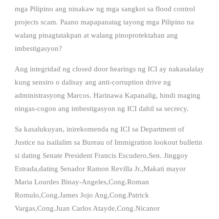
mga Pilipino ang ninakaw ng mga sangkot sa flood control
projects scam. Paano mapapanatag tayong mga Pilipino na
walang pinagtatakpan at walang pinoprotektahan ang
imbestigasyon?
Ang integridad ng closed door hearings ng ICI ay nakasalalay
kung sensiro o dalisay ang anti-corruption drive ng
administrasyong Marcos. Harinawa Kapanalig, hindi maging
ningas-cogon ang imbestigasyon ng ICI dahil sa secrecy.
Sa kasalukuyan, inirekomenda ng ICI sa Department of
Justice na isailalim sa Bureau of Immigration lookout bulletin
si dating Senate President Francis Escudero,Sen. Jinggoy
Estrada,dating Senador Ramon Revilla Jr.,Makati mayor
Maria Lourdes Binay-Angeles,Cong.Roman
Romulo,Cong.James Jojo Ang,Cong.Patrick
Vargas,Cong.Juan Carlos Atayde,Cong.Nicanor