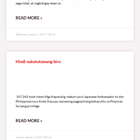
seguridad, at nagbibigay-daan sa
READ MORE »
Wednesday, August 5, 2026 7:00 am
Hindi nakatutuwang biro
107,342 total views
107,342 total views Mga Kapanalig, mabuti pa si Japanese Ambassador to the
Philippines na si Endo Kazuya, maraming pagpipiliang bahay dito sa Pilipinas.
Sa isang privilege
READ MORE »
Tuesday, August 4, 2026 7:00 am