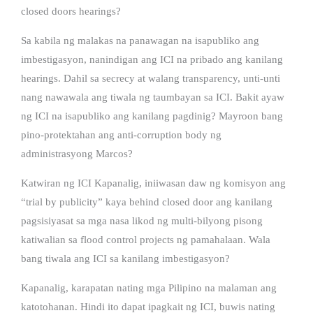
closed doors hearings?
Sa kabila ng malakas na panawagan na isapubliko ang
imbestigasyon, nanindigan ang ICI na pribado ang kanilang
hearings. Dahil sa secrecy at walang transparency, unti-unti
nang nawawala ang tiwala ng taumbayan sa ICI. Bakit ayaw
ng ICI na isapubliko ang kanilang pagdinig? Mayroon bang
pino-protektahan ang anti-corruption body ng
administrasyong Marcos?
Katwiran ng ICI Kapanalig, iniiwasan daw ng komisyon ang
“trial by publicity” kaya behind closed door ang kanilang
pagsisiyasat sa mga nasa likod ng multi-bilyong pisong
katiwalian sa flood control projects ng pamahalaan. Wala
bang tiwala ang ICI sa kanilang imbestigasyon?
Kapanalig, karapatan nating mga Pilipino na malaman ang
katotohanan. Hindi ito dapat ipagkait ng ICI, buwis nating