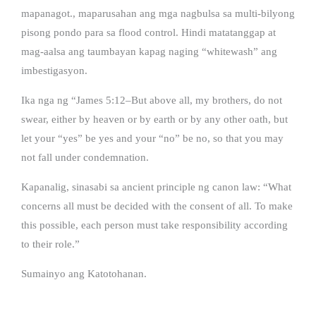
mapanagot., maparusahan ang mga nagbulsa sa multi-bilyong
pisong pondo para sa flood control. Hindi matatanggap at
mag-aalsa ang taumbayan kapag naging “whitewash” ang
imbestigasyon.
Ika nga ng “James 5:12–But above all, my brothers, do not
swear, either by heaven or by earth or by any other oath, but
let your “yes” be yes and your “no” be no, so that you may
not fall under condemnation.
Kapanalig, sinasabi sa ancient principle ng canon law: “What
concerns all must be decided with the consent of all. To make
this possible, each person must take responsibility according
to their role.”
Sumainyo ang Katotohanan.