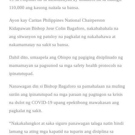
110,000 ang kasong naitala sa bansa.
Ayon kay Caritas Philippines National Chairperson
Kidapawan Bishop Jose Colin Bagaforo, nakababahala na
ang sitwasyon ng patuloy na pagkalat ng nakahahawa at
nakamamatay na sakit sa bansa.
Dahil dito, umaapela ang Obispo ng pagiging disiplinado ng
mamamayan sa pagsunod sa mga safety health protocols na
ipinatutupad.
Nanawagan din si Bishop Bagaforo sa pamahalaan na muling
suriin ang ipinatutupad na mga paraan ng pagtugon sa krisis
na dulot ng COVID-19 upang epektibong mawakasan ang
pagkalat ng sakit.
“Nakakalungkot at saka siguro panawagan talaga natin hindi
lamang sa ating mga kapatid na tuparin ang disiplina sa