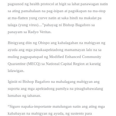
pagsunod ng health protocol at higit sa lahat panawagan natin
sa ating pamahalaan na pag-isipan at pagsikapan na ma-stop
at ma-flatten yung curve natin at saka hindi na makalat pa
talaga (yung virus)…”pahayag ni Bishop Bagaforo sa
panayam sa Radyo Veritas.
Binigyang diin ng Obispo ang kahalagahan na mabigyan ng
ayuda ang mga pinakaapektadong mamamayan lalo na sa
muling pagpapatupad ng Modified Enhanced Community
Quarantine (MECQ) sa National Capital Region at karatig
lalawigan.
Iginiit ni Bishop Bagaforo na mahalagang mabigyan ang
suporta ang mga apektadong pamilya na pinagbabawalang
lumabas ng tahanan.
“Siguro napaka-importante matulungan natin ang ating mga
kababayan na mabigyan ng ayuda, ng sustento para