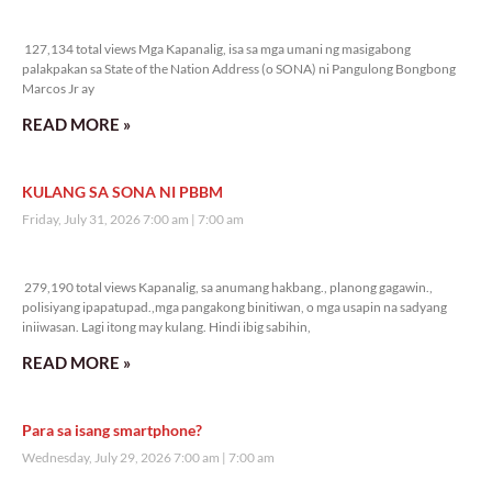
127,134 total views
127,134 total views Mga Kapanalig, isa sa mga umani ng masigabong
palakpakan sa State of the Nation Address (o SONA) ni Pangulong Bongbong
Marcos Jr ay
READ MORE »
KULANG SA SONA NI PBBM
Friday, July 31, 2026 7:00 am
7:00 am
279,190 total views
279,190 total views Kapanalig, sa anumang hakbang., planong gagawin.,
polisiyang ipapatupad.,mga pangakong binitiwan, o mga usapin na sadyang
iniiwasan. Lagi itong may kulang. Hindi ibig sabihin,
READ MORE »
Para sa isang smartphone?
Wednesday, July 29, 2026 7:00 am
7:00 am