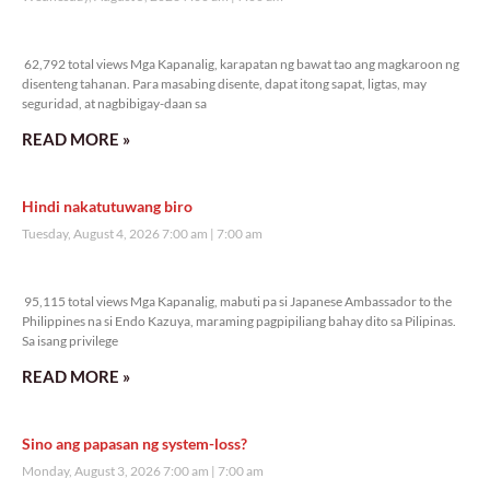
62,792 total views
62,792 total views Mga Kapanalig, karapatan ng bawat tao ang magkaroon ng
disenteng tahanan. Para masabing disente, dapat itong sapat, ligtas, may
seguridad, at nagbibigay-daan sa
READ MORE »
Hindi nakatutuwang biro
Tuesday, August 4, 2026 7:00 am
7:00 am
95,115 total views
95,115 total views Mga Kapanalig, mabuti pa si Japanese Ambassador to the
Philippines na si Endo Kazuya, maraming pagpipiliang bahay dito sa Pilipinas.
Sa isang privilege
READ MORE »
Sino ang papasan ng system-loss?
Monday, August 3, 2026 7:00 am
7:00 am