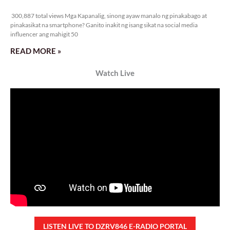
300,887 total views
300,887 total views Mga Kapanalig, sinong ayaw manalo ng pinakabago at
pinakasikat na smartphone? Ganito inakit ng isang sikat na social media
influencer ang mahigit 50
READ MORE »
Watch Live
LISTEN LIVE TO DZRV846 E-RADIO PORTAL