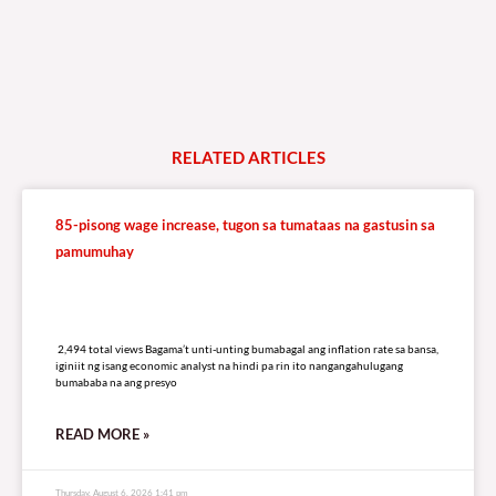
RELATED
A
R
T
I
C
L
E
S
85-pisong wage increase, tugon sa tumataas na gastusin sa
pamumuhay
2,494 total views
2,494 total views Bagama’t unti-unting bumabagal ang inflation rate sa bansa,
iginiit ng isang economic analyst na hindi pa rin ito nangangahulugang
bumababa na ang presyo
READ MORE »
Thursday, August 6, 2026 1:41 pm