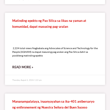
Matinding epekto ng Pax Silica sa likas na yaman at
komunidad, dapat masusing pag-aralan
2,224 total views
2,224 total views Nagbabala ang Advocates of Science and Technology for the
People (AGHAM) na dapat masusing pag-aralan ang Pax Silica dahil sa
posibleng matinding epekto
READ MORE »
Thursday, August 6, 2026 1:22 pm
Mananampalataya, inaanyayahan sa ika-401 anibersaryo
ng enthronement ng Nuestra Señora del Buen Suceso