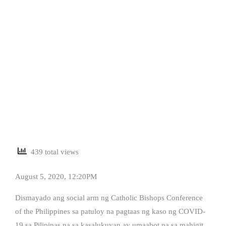
439 total views
August 5, 2020, 12:20PM
Dismayado ang social arm ng Catholic Bishops Conference
of the Philippines sa patuloy na pagtaas ng kaso ng COVID-
19 sa Pilipinas na sa kasalukuyan ay umaabot na sa mahigit