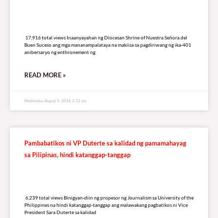
17,916 total views
17,916 total views Inaanyayahan ng Diocesan Shrine of Nuestra Señora del
Buen Suceso ang mga mananampalataya na makiisa sa pagdiriwang ng ika-401
anibersaryo ng enthronement ng
READ MORE »
Wednesday, August 5, 2026 2:32 pm
Pambabatikos ni VP Duterte sa kalidad ng pamamahayag
sa Pilipinas, hindi katanggap-tanggap
6,239 total views
6,239 total views Binigyan-diin ng propesor ng Journalism sa University of the
Philippines na hindi katanggap-tanggap ang malawakang pagbatikos ni Vice
President Sara Duterte sa kalidad