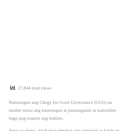
27,844 total views
Nanawagan ang Clergy for Good Governance (CGG) na
unahin muna ang katarungan at pananagutan sa katiwalian
bago pag-usapan ang halalan.
Ayon sa grupo, hindi snap election ang solusyon sa krisis ng