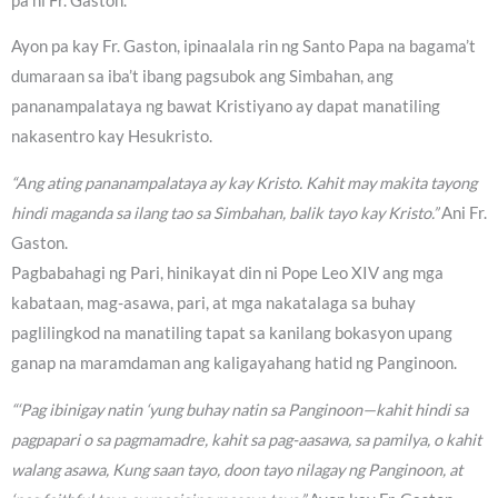
pa ni Fr. Gaston.
Ayon pa kay Fr. Gaston, ipinaalala rin ng Santo Papa na bagama’t
dumaraan sa iba’t ibang pagsubok ang Simbahan, ang
pananampalataya ng bawat Kristiyano ay dapat manatiling
nakasentro kay Hesukristo.
“Ang ating pananampalataya ay kay Kristo. Kahit may makita tayong
hindi maganda sa ilang tao sa Simbahan, balik tayo kay Kristo.”
Ani Fr.
Gaston.
Pagbabahagi ng Pari, hinikayat din ni Pope Leo XIV ang mga
kabataan, mag-asawa, pari, at mga nakatalaga sa buhay
paglilingkod na manatiling tapat sa kanilang bokasyon upang
ganap na maramdaman ang kaligayahang hatid ng Panginoon.
“‘Pag ibinigay natin ‘yung buhay natin sa Panginoon—kahit hindi sa
pagpapari o sa pagmamadre, kahit sa pag-aasawa, sa pamilya, o kahit
walang asawa, Kung saan tayo, doon tayo nilagay ng Panginoon, at