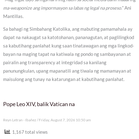
ma-weaponize ang impormasyon sa labas ng legal na proseso.
” Ani
Mantillas.
Sa bahagi ng Simbahang Katolika, ang mabuting pamamahala ay
dapat na nakaugat sa katotohanan, pananagutan, at paglilingkod
sa kabutihang panlahat kung saan tinatawagan ang mga lingkod-
bayan na maging tapat na katiwala ng pondo ng sambayanan at
pairalin ang transparency at integridad sa kanilang
panunungkulan, upang mapanatili ang tiwala ng mamamayan at
maisulong ang tunay na katarungan at kabutihang panlahat.
Pope Leo XIV, balik Vatican na
Reyn Letran - Ibañez
Friday, August 7, 2026 10:50 am
1,167 total views