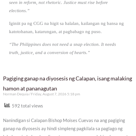
seen in reform, not rhetoric. Justice must rise before
elections.”
Iginiit pa ng CGG na higit sa halalan, kailangan ng bansa ng
katotohanan, katarungan, at pagbabago ng puso.
“The Philippines does not need a snap election. It needs
truth, justice, and a conversion of hearts.”
Pagiging ganap na diyosesis ng Calapan, isang malaking
hamon at pananagutan
Norman Dequia
Friday, August 7, 2026 5:18 pm
592 total views
Nanindigan si Calapan Bishop Moises Cuevas na ang pagiging
ganap na diyosesis ay hindi simpleng pagkilala sa paglago ng