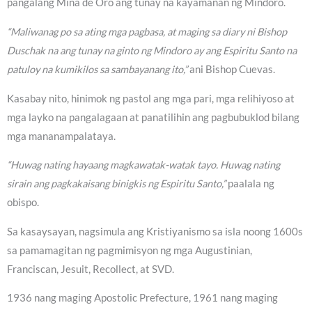
pangalang Mina de Oro ang tunay na kayamanan ng Mindoro.
“Maliwanag po sa ating mga pagbasa, at maging sa diary ni Bishop
Duschak na ang tunay na ginto ng Mindoro ay ang Espiritu Santo na
patuloy na kumikilos sa sambayanang ito,”
ani Bishop Cuevas.
Kasabay nito, hinimok ng pastol ang mga pari, mga relihiyoso at
mga layko na pangalagaan at panatilihin ang pagbubuklod bilang
mga mananampalataya.
“Huwag nating hayaang magkawatak-watak tayo. Huwag nating
sirain ang pagkakaisang binigkis ng Espiritu Santo,”
paalala ng
obispo.
Sa kasaysayan, nagsimula ang Kristiyanismo sa isla noong 1600s
sa pamamagitan ng pagmimisyon ng mga Augustinian,
Franciscan, Jesuit, Recollect, at SVD.
1936 nang maging Apostolic Prefecture, 1961 nang maging