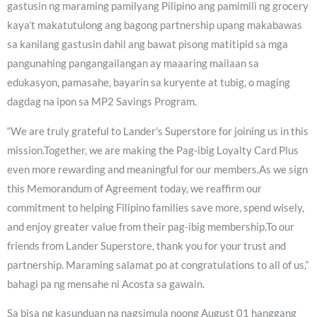
gastusin ng maraming pamilyang Pilipino ang pamimili ng grocery
kaya’t makatutulong ang bagong partnership upang makabawas
sa kanilang gastusin dahil ang bawat pisong matitipid sa mga
pangunahing pangangailangan ay maaaring mailaan sa
edukasyon, pamasahe, bayarin sa kuryente at tubig, o maging
dagdag na ipon sa MP2 Savings Program.
“We are truly grateful to Lander’s Superstore for joining us in this
mission.Together, we are making the Pag-ibig Loyalty Card Plus
even more rewarding and meaningful for our members.As we sign
this Memorandum of Agreement today, we reaffirm our
commitment to helping Filipino families save more, spend wisely,
and enjoy greater value from their pag-ibig membership.To our
friends from Lander Superstore, thank you for your trust and
partnership. Maraming salamat po at congratulations to all of us,”
bahagi pa ng mensahe ni Acosta sa gawain.
Sa bisa ng kasunduan na nagsimula noong August 01 hanggang