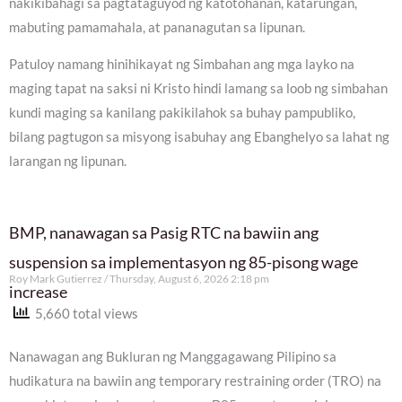
nakikibahagi sa pagtataguyod ng katotohanan, katarungan,
mabuting pamamahala, at pananagutan sa lipunan.
Patuloy namang hinihikayat ng Simbahan ang mga layko na
maging tapat na saksi ni Kristo hindi lamang sa loob ng simbahan
kundi maging sa kanilang pakikilahok sa buhay pampubliko,
bilang pagtugon sa misyong isabuhay ang Ebanghelyo sa lahat ng
larangan ng lipunan.
BMP, nanawagan sa Pasig RTC na bawiin ang
suspension sa implementasyon ng 85-pisong wage
Roy Mark Gutierrez
Thursday, August 6, 2026 2:18 pm
increase
5,660 total views
Nanawagan ang Bukluran ng Manggagawang Pilipino sa
hudikatura na bawiin ang temporary restraining order (TRO) na