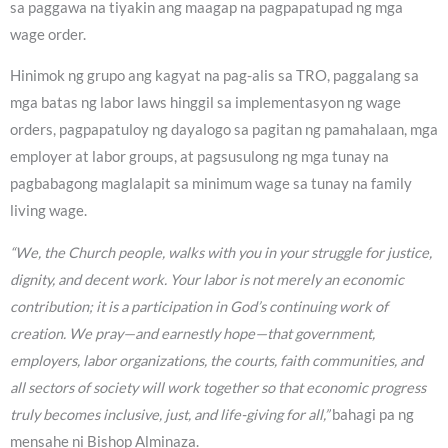
sa paggawa na tiyakin ang maagap na pagpapatupad ng mga
wage order.
Hinimok ng grupo ang kagyat na pag-alis sa TRO, paggalang sa
mga batas ng labor laws hinggil sa implementasyon ng wage
orders, pagpapatuloy ng dayalogo sa pagitan ng pamahalaan, mga
employer at labor groups, at pagsusulong ng mga tunay na
pagbabagong maglalapit sa minimum wage sa tunay na family
living wage.
“We, the Church people, walks with you in your struggle for justice,
dignity, and decent work. Your labor is not merely an economic
contribution; it is a participation in God’s continuing work of
creation. We pray—and earnestly hope—that government,
employers, labor organizations, the courts, faith communities, and
all sectors of society will work together so that economic progress
truly becomes inclusive, just, and life-giving for all,”
bahagi pa ng
mensahe ni Bishop Alminaza.