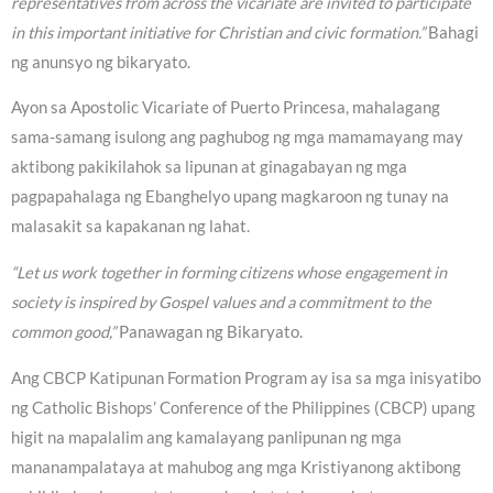
representatives from across the vicariate are invited to participate
in this important initiative for Christian and civic formation.”
Bahagi
ng anunsyo ng bikaryato.
Ayon sa Apostolic Vicariate of Puerto Princesa, mahalagang
sama-samang isulong ang paghubog ng mga mamamayang may
aktibong pakikilahok sa lipunan at ginagabayan ng mga
pagpapahalaga ng Ebanghelyo upang magkaroon ng tunay na
malasakit sa kapakanan ng lahat.
“Let us work together in forming citizens whose engagement in
society is inspired by Gospel values and a commitment to the
common good,”
Panawagan ng Bikaryato.
Ang CBCP Katipunan Formation Program ay isa sa mga inisyatibo
ng Catholic Bishops’ Conference of the Philippines (CBCP) upang
higit na mapalalim ang kamalayang panlipunan ng mga
mananampalataya at mahubog ang mga Kristiyanong aktibong