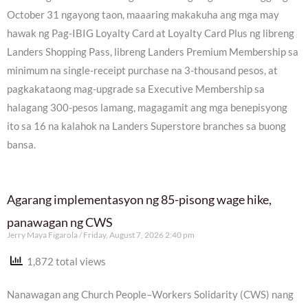
October 31 ngayong taon, maaaring makakuha ang mga may
hawak ng Pag-IBIG Loyalty Card at Loyalty Card Plus ng libreng
Landers Shopping Pass, libreng Landers Premium Membership sa
minimum na single-receipt purchase na 3-thousand pesos, at
pagkakataong mag-upgrade sa Executive Membership sa
halagang 300-pesos lamang, magagamit ang mga benepisyong
ito sa 16 na kalahok na Landers Superstore branches sa buong
bansa.
Agarang implementasyon ng 85-pisong wage hike,
panawagan ng CWS
Jerry Maya Figarola
Friday, August 7, 2026 2:40 pm
1,872 total views
Nanawagan ang Church People–Workers Solidarity (CWS) nang