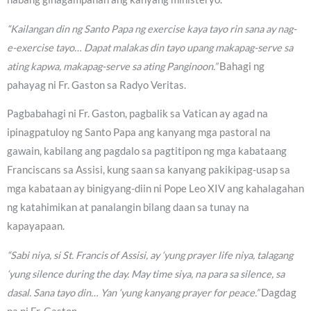
“Kailangan din ng Santo Papa ng exercise kaya tayo rin sana ay nag-
e-exercise tayo… Dapat malakas din tayo upang makapag-serve sa
ating kapwa, makapag-serve sa ating Panginoon.”
Bahagi ng
pahayag ni Fr. Gaston sa Radyo Veritas.
Pagbabahagi ni Fr. Gaston, pagbalik sa Vatican ay agad na
ipinagpatuloy ng Santo Papa ang kanyang mga pastoral na
gawain, kabilang ang pagdalo sa pagtitipon ng mga kabataang
Franciscans sa Assisi, kung saan sa kanyang pakikipag-usap sa
mga kabataan ay binigyang-diin ni Pope Leo XIV ang kahalagahan
ng katahimikan at panalangin bilang daan sa tunay na
kapayapaan.
“Sabi niya, si St. Francis of Assisi, ay ‘yung prayer life niya, talagang
‘yung silence during the day. May time siya, na para sa silence, sa
dasal. Sana tayo din… Yan ‘yung kanyang prayer for peace.”
Dagdag