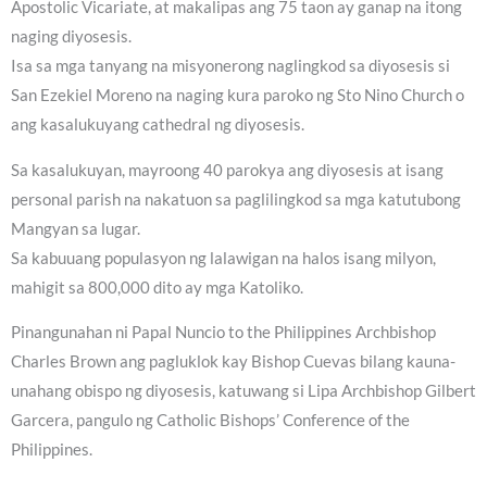
Apostolic Vicariate, at makalipas ang 75 taon ay ganap na itong
naging diyosesis.
Isa sa mga tanyang na misyonerong naglingkod sa diyosesis si
San Ezekiel Moreno na naging kura paroko ng Sto Nino Church o
ang kasalukuyang cathedral ng diyosesis.
Sa kasalukuyan, mayroong 40 parokya ang diyosesis at isang
personal parish na nakatuon sa paglilingkod sa mga katutubong
Mangyan sa lugar.
Sa kabuuang populasyon ng lalawigan na halos isang milyon,
mahigit sa 800,000 dito ay mga Katoliko.
Pinangunahan ni Papal Nuncio to the Philippines Archbishop
Charles Brown ang pagluklok kay Bishop Cuevas bilang kauna-
unahang obispo ng diyosesis, katuwang si Lipa Archbishop Gilbert
Garcera, pangulo ng Catholic Bishops’ Conference of the
Philippines.