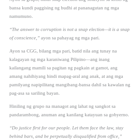
bansa kundi paggising ng budhi at pananagutan ng mga
namumuno.
“The answer to corruption is not a snap election—it is a snap
of conscience,”
ayon sa pahayag ng mga pari.
Ayon sa CGG, bilang mga pari, batid nila ang tunay na
kalagayan ng mga karaniwang Pilipino—ang inang
kailangang mamili sa pagitan ng pagkain at gamot, ang
amang nahihiyang hindi mapag-aral ang anak, at ang mga
pamilyang napipilitang mangibang-bansa dahil sa kawalan ng
pag-asa sa sariling bayan.
Hiniling ng grupo na managot ang lahat ng sangkot sa
pandarambong, anuman ang kanilang katayuan sa gobyerno.
“Do justice first for our people. Let them face the law, stay
behind bars, and be perpetually disqualified from office,”