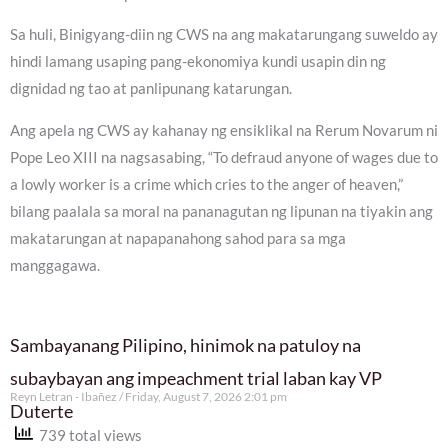
Sa huli, Binigyang-diin ng CWS na ang makatarungang suweldo ay
hindi lamang usaping pang-ekonomiya kundi usapin din ng
dignidad ng tao at panlipunang katarungan.
Ang apela ng CWS ay kahanay ng ensiklikal na Rerum Novarum ni
Pope Leo XIII na nagsasabing, “To defraud anyone of wages due to
a lowly worker is a crime which cries to the anger of heaven,”
bilang paalala sa moral na pananagutan ng lipunan na tiyakin ang
makatarungan at napapanahong sahod para sa mga
manggagawa.
Sambayanang Pilipino, hinimok na patuloy na
subaybayan ang impeachment trial laban kay VP
Reyn Letran - Ibañez
Friday, August 7, 2026 2:01 pm
Duterte
739 total views