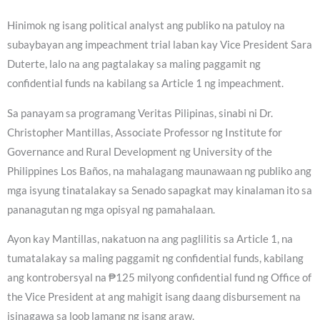
Hinimok ng isang political analyst ang publiko na patuloy na
subaybayan ang impeachment trial laban kay Vice President Sara
Duterte, lalo na ang pagtalakay sa maling paggamit ng
confidential funds na kabilang sa Article 1 ng impeachment.
Sa panayam sa programang Veritas Pilipinas, sinabi ni Dr.
Christopher Mantillas, Associate Professor ng Institute for
Governance and Rural Development ng University of the
Philippines Los Baños, na mahalagang maunawaan ng publiko ang
mga isyung tinatalakay sa Senado sapagkat may kinalaman ito sa
pananagutan ng mga opisyal ng pamahalaan.
Ayon kay Mantillas, nakatuon na ang paglilitis sa Article 1, na
tumatalakay sa maling paggamit ng confidential funds, kabilang
ang kontrobersyal na ₱125 milyong confidential fund ng Office of
the Vice President at ang mahigit isang daang disbursement na
isinagawa sa loob lamang ng isang araw.