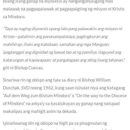
bilang isang ganap na diyosesis ay nangangahulugang mas
malawak na pagpapalawak at pagpapaigting ng misyon ni Kristo
sa Mindoro.
“Tayo ay naging diyosesis upang lalo pang palawakin ang misyon ni
Kristo—palalimin ang pananampalataya; paglingkuran ang
mahihirap; ihain ang kabataan; samahan ang mga Mangyan;
ipagtanggol ang dignidad ng bawat tao at ng pamilya; itaguyod ang
katarungan at kapayapaan; at pangalagaan ang ating iisang tahanan,”
giit ni Bishop Cuevas.
Sinariwa rin ng obispo ang tala sa diary ni Bishop William
Duschak, SVD noong 1962, kung saan isinulat niya ang katagang
“Auf dem Weg zum Bistum Mindoro” o “On the way to the Diocese
of Mindoro” na aniya’y sa kasalukuyan ay ganap nang natupad
makalipas ang mahigit anim na dekada.
Ipinaliwanag din ng obispo na higit pa sa pinagmulan ng