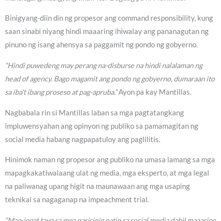
Binigyang-diin din ng propesor ang command responsibility, kung
saan sinabi niyang hindi maaaring ihiwalay ang pananagutan ng
pinuno ng isang ahensya sa paggamit ng pondo ng gobyerno.
“Hindi puwedeng may perang na-disburse na hindi nalalaman ng
head of agency. Bago magamit ang pondo ng gobyerno, dumaraan ito
sa iba’t ibang proseso at pag-apruba.”
Ayon pa kay Mantillas.
Nagbabala rin si Mantillas laban sa mga pagtatangkang
impluwensyahan ang opinyon ng publiko sa pamamagitan ng
social media habang nagpapatuloy ang paglilitis.
Hinimok naman ng propesor ang publiko na umasa lamang sa mga
mapagkakatiwalaang ulat ng media, mga eksperto, at mga legal
na paliwanag upang higit na maunawaan ang mga usaping
teknikal sa nagaganap na impeachment trial.
“Mag-ingat tayo sa mga naririnig natin sa social media dahil maaaring