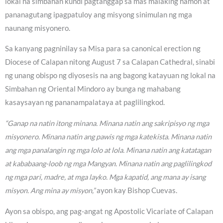
lokal na simbahan kundi pagtanggap sa mas malaking hamon at
pananagutang ipagpatuloy ang misyong sinimulan ng mga
naunang misyonero.
Sa kanyang pagninilay sa Misa para sa canonical erection ng
Diocese of Calapan nitong August 7 sa Calapan Cathedral, sinabi
ng unang obispo ng diyosesis na ang bagong katayuan ng lokal na
Simbahan ng Oriental Mindoro ay bunga ng mahabang
kasaysayan ng pananampalataya at paglilingkod.
“Ganap na natin itong minana. Minana natin ang sakripisyo ng mga
misyonero. Minana natin ang pawis ng mga katekista. Minana natin
ang mga panalangin ng mga lolo at lola. Minana natin ang katatagan
at kababaang-loob ng mga Mangyan. Minana natin ang paglilingkod
ng mga pari, madre, at mga layko. Mga kapatid, ang mana ay isang
misyon. Ang mina ay misyon,”
ayon kay Bishop Cuevas.
Ayon sa obispo, ang pag-angat ng Apostolic Vicariate of Calapan