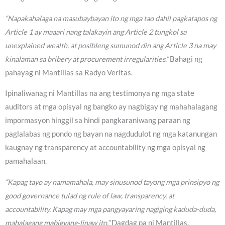
“Napakahalaga na masubaybayan ito ng mga tao dahil pagkatapos ng
Article 1 ay maaari nang talakayin ang Article 2 tungkol sa
unexplained wealth, at posibleng sumunod din ang Article 3 na may
kinalaman sa bribery at procurement irregularities.”
Bahagi ng
pahayag ni Mantillas sa Radyo Veritas.
Ipinaliwanag ni Mantillas na ang testimonya ng mga state
auditors at mga opisyal ng bangko ay nagbigay ng mahahalagang
impormasyon hinggil sa hindi pangkaraniwang paraan ng
paglalabas ng pondo ng bayan na nagdudulot ng mga katanungan
kaugnay ng transparency at accountability ng mga opisyal ng
pamahalaan.
“Kapag tayo ay namamahala, may sinusunod tayong mga prinsipyo ng
good governance tulad ng rule of law, transparency, at
accountability. Kapag may mga pangyayaring nagiging kaduda-duda,
mahalagang mabigyang-linaw ito.”
Dagdag pa ni Mantillas.