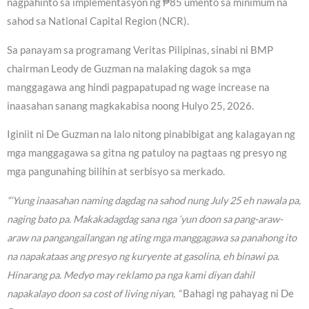
nagpahinto sa implementasyon ng ₱85 umento sa minimum na
sahod sa National Capital Region (NCR).
Sa panayam sa programang Veritas Pilipinas, sinabi ni BMP
chairman Leody de Guzman na malaking dagok sa mga
manggagawa ang hindi pagpapatupad ng wage increase na
inaasahan sanang magkakabisa noong Hulyo 25, 2026.
Iginiit ni De Guzman na lalo nitong pinabibigat ang kalagayan ng
mga manggagawa sa gitna ng patuloy na pagtaas ng presyo ng
mga pangunahing bilihin at serbisyo sa merkado.
“‘Yung inaasahan naming dagdag na sahod nung July 25 eh nawala pa,
naging bato pa. Makakadagdag sana nga ‘yun doon sa pang-araw-
araw na pangangailangan ng ating mga manggagawa sa panahong ito
na napakataas ang presyo ng kuryente at gasolina, eh binawi pa.
Hinarang pa. Medyo may reklamo pa nga kami diyan dahil
napakalayo doon sa cost of living niyan, “
Bahagi ng pahayag ni De