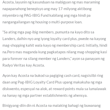
Acosta, layunin ng kasunduan na mabigyan ng mas maraming
napapanahong benepisyo ang may 17-milyong aktibong
miyembro ng PAG-IBIG Fund kabilang ang mga hindi pa
nangangailangan ng housing o multi-purpose loan.
“Sa ating mga pag-ibig members, pumunta na kayo dito sa
Landers, dalhin nyo ang iyong loyalty card plus, pwede na kayong
mag-shopping kahit wala kayo ng membership card. Initially, hindi
na.Pero mas maganda kung pagkatapos nilang mag-shopping kasi
para forever na silang member ng Landers,” ayon sa panayam ng
Radyo Veritas kay Acosta.
Ayon kay Acosta na bukod sa pagiging cash card, nagsisilbi ring
daan ang Pag-IBIG Loyalty Card Plus upang makakuha ng mga
diskwento, espesyal na alok, at reward points mula sa lumalawak
na hanay ng mga partner establishments ng ahensya.
Binigyang-diin din ni Acosta na malaking bahagi ng buwanang