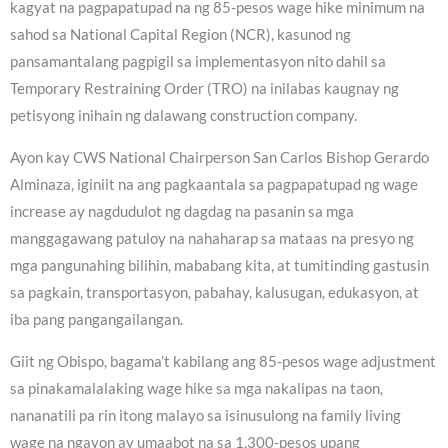
kagyat na pagpapatupad na ng 85-pesos wage hike minimum na
sahod sa National Capital Region (NCR), kasunod ng
pansamantalang pagpigil sa implementasyon nito dahil sa
Temporary Restraining Order (TRO) na inilabas kaugnay ng
petisyong inihain ng dalawang construction company.
Ayon kay CWS National Chairperson San Carlos Bishop Gerardo
Alminaza, iginiit na ang pagkaantala sa pagpapatupad ng wage
increase ay nagdudulot ng dagdag na pasanin sa mga
manggagawang patuloy na nahaharap sa mataas na presyo ng
mga pangunahing bilihin, mababang kita, at tumitinding gastusin
sa pagkain, transportasyon, pabahay, kalusugan, edukasyon, at
iba pang pangangailangan.
Giit ng Obispo, bagama’t kabilang ang 85-pesos wage adjustment
sa pinakamalalaking wage hike sa mga nakalipas na taon,
nananatili pa rin itong malayo sa isinusulong na family living
wage na ngayon ay umaabot na sa 1,300-pesos upang