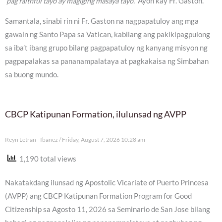
‘pag faithful tayo ay magiging masaya tayo.”
Ayon kay Fr. Gaston.
Samantala, sinabi rin ni Fr. Gaston na nagpapatuloy ang mga
gawain ng Santo Papa sa Vatican, kabilang ang pakikipagpulong
sa iba’t ibang grupo bilang pagpapatuloy ng kanyang misyon ng
pagpapalakas sa pananampalataya at pagkakaisa ng Simbahan
sa buong mundo.
CBCP Katipunan Formation, ilulunsad ng AVPP
Reyn Letran - Ibañez
Friday, August 7, 2026 10:28 am
1,190 total views
Nakatakdang ilunsad ng Apostolic Vicariate of Puerto Princesa
(AVPP) ang CBCP Katipunan Formation Program for Good
Citizenship sa Agosto 11, 2026 sa Seminario de San Jose bilang