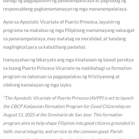
bahagi ng pagpapalalim ng pananampalataya at paghubog ng
responsableng pagkamamamayan ng mga mananampalataya.
Ayon sa Apostolic Vicariate of Puerto Princesa, layunin ng
programa na makabuo ng mga Pilipinong mamamayang nakaugat
sa pananampalataya, may matatag na moralidad, at handang
maglingkod para sa kabutihang panlahat.
Inanyayahan ng bikaryato ang mga kinatawan ng bawat parokya
sa buong Puerto Princesa Vicariate na makibahagi sa formation
program na nakatuon sa pagpapalakas ng Kristiyanong at
sibikong kamalayan ng mga layko.
“The Apostolic Vicariate of Puerto Princesa (AVPP) is set to launch
the CBCP Katipunan Formation Program for Good Citizenship on
August 11, 2025 at the Seminario de San Jose. This formation
program aims to help shape Filipinos into good citizens grounded in
faith, moral integrity, and service to the common good. Parish