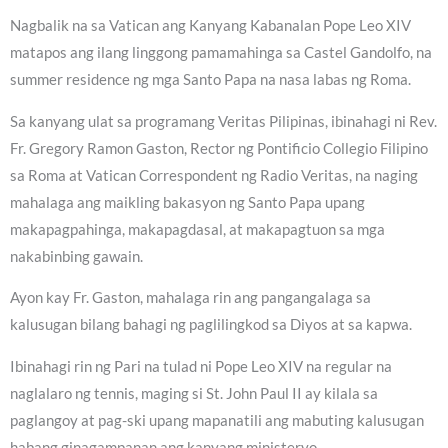
Nagbalik na sa Vatican ang Kanyang Kabanalan Pope Leo XIV
matapos ang ilang linggong pamamahinga sa Castel Gandolfo, na
summer residence ng mga Santo Papa na nasa labas ng Roma.
Sa kanyang ulat sa programang Veritas Pilipinas, ibinahagi ni Rev.
Fr. Gregory Ramon Gaston, Rector ng Pontificio Collegio Filipino
sa Roma at Vatican Correspondent ng Radio Veritas, na naging
mahalaga ang maikling bakasyon ng Santo Papa upang
makapagpahinga, makapagdasal, at makapagtuon sa mga
nakabinbing gawain.
Ayon kay Fr. Gaston, mahalaga rin ang pangangalaga sa
kalusugan bilang bahagi ng paglilingkod sa Diyos at sa kapwa.
Ibinahagi rin ng Pari na tulad ni Pope Leo XIV na regular na
naglalaro ng tennis, maging si St. John Paul II ay kilala sa
paglangoy at pag-ski upang mapanatili ang mabuting kalusugan
habang ginagampanan ang kanyang ministeryo.