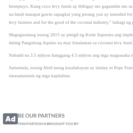
benepisyo. Kung coco levy funds ay ibibigay mo gagamitin mo sa
na hindi marapat gawin sapagkat yung perang yun ay intended for 
levy farmers and for the good of the coconut industry,” bahagi n
Magugunitang nuong 2015 ay pinigil ng Korte Suprema ang imple
dating Pangulong Aquino na may kinalaman sa coconut levy fund.
Nabatid na 3.5 milyon hanggang 4.5 milyon ang mga magsasaka n
Samantala, noong Abril taong kasalukuyan ay inialay ni Pope Fra
sinasamantala ng mga kapitalista.
BE OUR PARTNERS
THIS PORTION IS BROUGHT YOU BY