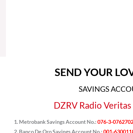
SEND YOUR LO
SAVINGS ACC
DZRV Radio Veritas 
Metrobank Savings Account No.:
076-3-076270
Banco De Oro Savings Account No.:
001-630011