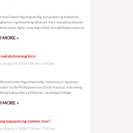
,773 total views
 total views Mga Kapanalig, karapatan ng bawat tao
gkaroon ng disenteng tahanan. Para masabing disente,
tong sapat, ligtas, may seguridad, at nagbibigay-daan sa
 MORE »
 nakatutuwang biro
y, August 4, 2026 7:00 am
7:00 am
7,238 total views
8 total views Mga Kapanalig, mabuti pa si Japanese
ador to the Philippines na si Endo Kazuya, maraming
liang bahay dito sa Pilipinas. Sa isang privilege
 MORE »
ang papasan ng system-loss?
, August 3, 2026 7:00 am
7:00 am