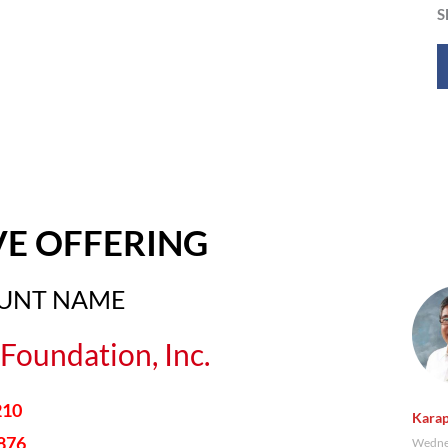
S
VE OFFERING
OUNT NAME
Foundation, Inc.
210
Karap
876
Wednes