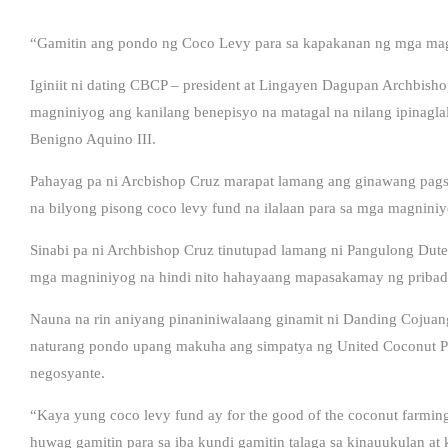
“Gamitin ang pondo ng Coco Levy para sa kapakanan ng mga ma
Iginiit ni dating CBCP – president at Lingayen Dagupan Archbish
magniniyog ang kanilang benepisyo na matagal na nilang ipinaglal
Benigno Aquino III.
Pahayag pa ni Arcbishop Cruz marapat lamang ang ginawang pagsu
na bilyong pisong coco levy fund na ilalaan para sa mga magniniy
Sinabi pa ni Archbishop Cruz tinutupad lamang ni Pangulong Dut
mga magniniyog na hindi nito hahayaang mapasakamay ng pribado
Nauna na rin aniyang pinaniniwalaang ginamit ni Danding Cojuang
naturang pondo upang makuha ang simpatya ng United Coconut Pla
negosyante.
“Kaya yung coco levy fund ay for the good of the coconut farmin
huwag gamitin para sa iba kundi gamitin talaga sa kinauukulan at