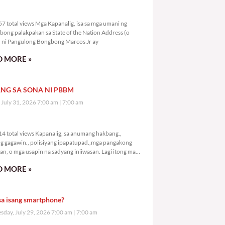
9,257 total views
7 total views Mga Kapanalig, isa sa mga umani ng
bong palakpakan sa State of the Nation Address (o
ni Pangulong Bongbong Marcos Jr ay
 MORE »
NG SA SONA NI PBBM
, July 31, 2026 7:00 am
7:00 am
1,314 total views
4 total views Kapanalig, sa anumang hakbang.,
g gagawin., polisiyang ipapatupad.,mga pangakong
an, o mga usapin na sadyang iniiwasan. Lagi itong may
 Hindi ibig sabihin,
 MORE »
sa isang smartphone?
day, July 29, 2026 7:00 am
7:00 am