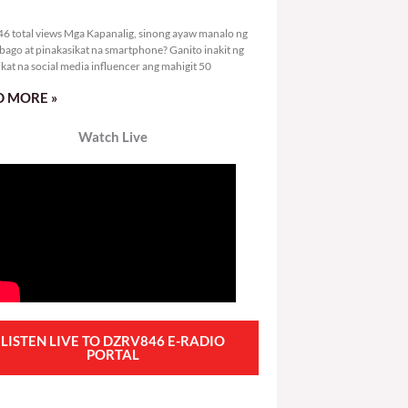
2,246 total views
6 total views Mga Kapanalig, sinong ayaw manalo ng
bago at pinakasikat na smartphone? Ganito inakit ng
ikat na social media influencer ang mahigit 50
 MORE »
Watch Live
LISTEN LIVE TO DZRV846 E-RADIO
PORTAL