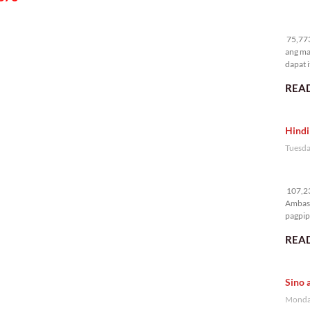
75
75,773
ang ma
dapat i
READ
Hindi
Tuesda
10
107,23
Ambass
pagpipi
READ
Sino 
Monday