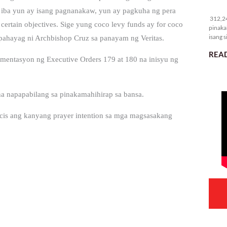
31
 iba yun ay isang pagnanakaw, yun ay pagkuha ng pera
312,24
certain objectives. Sige yung coco levy funds ay for coco
pinaka
isang s
g pahayag ni Archbishop Cruz sa panayam ng Veritas.
READ
mentasyon ng Executive Orders 179 at 180 na inisyu ng
a napapabilang sa pinakamahihirap sa bansa.
ncis ang kanyang prayer intention sa mga magsasakang