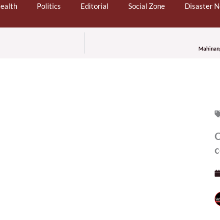
ealth
Politics
Editorial
Social Zone
Disaster 
Mahinang
C
c