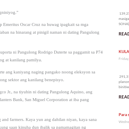
13
gniniyog.”
139,25
masiga
SONA) 
op Emeritus Oscar Cruz na huwag ipagkait sa mga
aban na hinarang at pinigil naman ni dating Pangulong
READ
KULA
porta ni Pangulong Rodrigo Duterte sa paggamit sa P74
Friday
og at kanilang pamilya.
29
erte ang kaniyang naging pangako noong eleksyon sa
291,31
ng sektor ang kanilang benepisyo.
planon
binitiw
co Jr., na tiyuhin ni dating Pangulong Aquino, ang
kulang.
READ
nters Bank, San Miguel Corporation at iba pang
Para 
g and farmers. Kaya yun ang dahilan niyan, kaya sana
Wednes
 kung saan kinuha dun ibalik sa pamamagitan ng