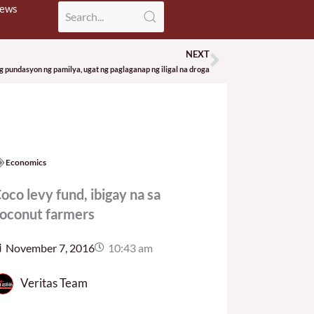
News
NEXT
Next
 pundasyon ng pamilya, ugat ng paglaganap ng iligal na droga
Economics
oco levy fund, ibigay na sa
oconut farmers
November 7, 2016
10:43 am
Veritas Team