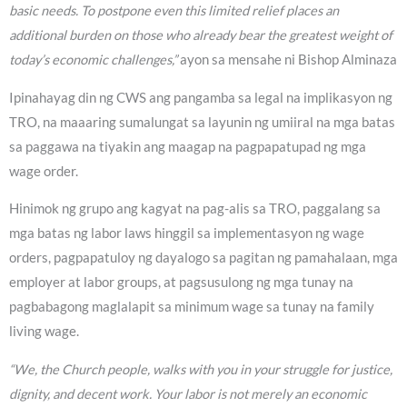
basic needs. To postpone even this limited relief places an
additional burden on those who already bear the greatest weight of
today’s economic challenges,”
ayon sa mensahe ni Bishop Alminaza
Ipinahayag din ng CWS ang pangamba sa legal na implikasyon ng
TRO, na maaaring sumalungat sa layunin ng umiiral na mga batas
sa paggawa na tiyakin ang maagap na pagpapatupad ng mga
wage order.
Hinimok ng grupo ang kagyat na pag-alis sa TRO, paggalang sa
mga batas ng labor laws hinggil sa implementasyon ng wage
orders, pagpapatuloy ng dayalogo sa pagitan ng pamahalaan, mga
employer at labor groups, at pagsusulong ng mga tunay na
pagbabagong maglalapit sa minimum wage sa tunay na family
living wage.
“We, the Church people, walks with you in your struggle for justice,
dignity, and decent work. Your labor is not merely an economic