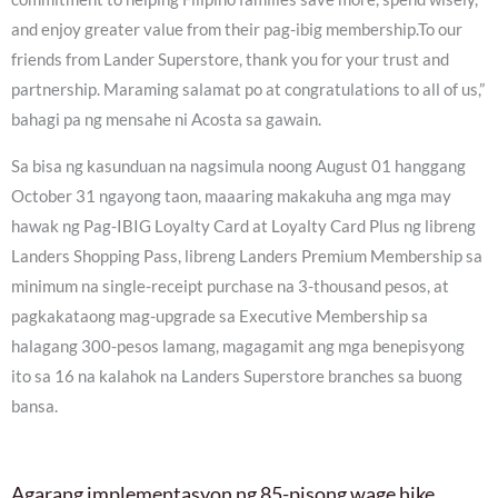
and enjoy greater value from their pag-ibig membership.To our
friends from Lander Superstore, thank you for your trust and
partnership. Maraming salamat po at congratulations to all of us,”
bahagi pa ng mensahe ni Acosta sa gawain.
Sa bisa ng kasunduan na nagsimula noong August 01 hanggang
October 31 ngayong taon, maaaring makakuha ang mga may
hawak ng Pag-IBIG Loyalty Card at Loyalty Card Plus ng libreng
Landers Shopping Pass, libreng Landers Premium Membership sa
minimum na single-receipt purchase na 3-thousand pesos, at
pagkakataong mag-upgrade sa Executive Membership sa
halagang 300-pesos lamang, magagamit ang mga benepisyong
ito sa 16 na kalahok na Landers Superstore branches sa buong
bansa.
Agarang implementasyon ng 85-pisong wage hike,