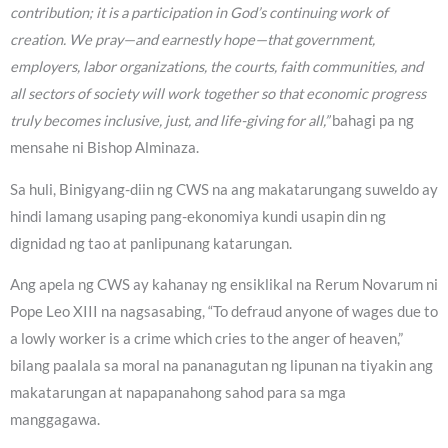
contribution; it is a participation in God’s continuing work of
creation. We pray—and earnestly hope—that government,
employers, labor organizations, the courts, faith communities, and
all sectors of society will work together so that economic progress
truly becomes inclusive, just, and life-giving for all,”
bahagi pa ng
mensahe ni Bishop Alminaza.
Sa huli, Binigyang-diin ng CWS na ang makatarungang suweldo ay
hindi lamang usaping pang-ekonomiya kundi usapin din ng
dignidad ng tao at panlipunang katarungan.
Ang apela ng CWS ay kahanay ng ensiklikal na Rerum Novarum ni
Pope Leo XIII na nagsasabing, “To defraud anyone of wages due to
a lowly worker is a crime which cries to the anger of heaven,”
bilang paalala sa moral na pananagutan ng lipunan na tiyakin ang
makatarungan at napapanahong sahod para sa mga
manggagawa.