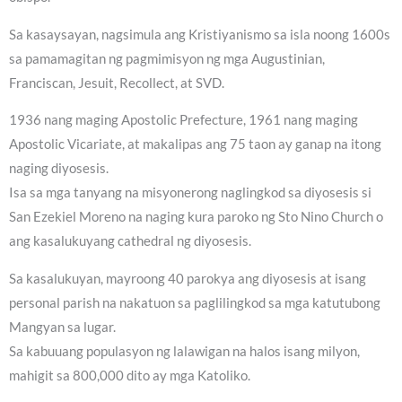
Sa kasaysayan, nagsimula ang Kristiyanismo sa isla noong 1600s
sa pamamagitan ng pagmimisyon ng mga Augustinian,
Franciscan, Jesuit, Recollect, at SVD.
1936 nang maging Apostolic Prefecture, 1961 nang maging
Apostolic Vicariate, at makalipas ang 75 taon ay ganap na itong
naging diyosesis.
Isa sa mga tanyang na misyonerong naglingkod sa diyosesis si
San Ezekiel Moreno na naging kura paroko ng Sto Nino Church o
ang kasalukuyang cathedral ng diyosesis.
Sa kasalukuyan, mayroong 40 parokya ang diyosesis at isang
personal parish na nakatuon sa paglilingkod sa mga katutubong
Mangyan sa lugar.
Sa kabuuang populasyon ng lalawigan na halos isang milyon,
mahigit sa 800,000 dito ay mga Katoliko.