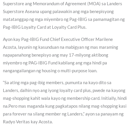
Superstore ang Memorandum of Agreement (MOA) sa Landers
Superstore Aseana upang palawakin ang mga benepisyong
matatanggap ng mga miyembro ng Pag-IBIG sa pamamagitan ng
Pag-IBIG Loyalty Card at Loyalty Card Plus.
Ayon kay Pag-IBIG Fund Chief Executive Officer Marilene
Acosta, layunin ng kasunduan na mabigyan ng mas maraming
napapanahong benepisyo ang may 17-milyong aktibong
miyembro ng PAG-IBIG Fund kabilang ang mga hindi pa
nangangailangan ng housing o multi-purpose loan.
“Sa ating mga pag-ibig members, pumunta na kayo dito sa
Landers, dalhin nyo ang iyong loyalty card plus, pwede na kayong
mag-shopping kahit wala kayo ng membership card. Initially, hindi
na.Pero mas maganda kung pagkatapos nilang mag-shopping kasi
para forever na silang member ng Landers,” ayon sa panayam ng
Radyo Veritas kay Acosta.