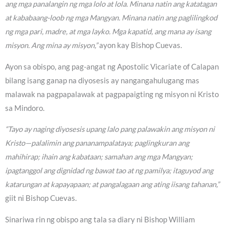
ang mga panalangin ng mga lolo at lola. Minana natin ang katatagan
at kababaang-loob ng mga Mangyan. Minana natin ang paglilingkod
ng mga pari, madre, at mga layko. Mga kapatid, ang mana ay isang
misyon. Ang mina ay misyon,”
ayon kay Bishop Cuevas.
Ayon sa obispo, ang pag-angat ng Apostolic Vicariate of Calapan
bilang isang ganap na diyosesis ay nangangahulugang mas
malawak na pagpapalawak at pagpapaigting ng misyon ni Kristo
sa Mindoro.
“Tayo ay naging diyosesis upang lalo pang palawakin ang misyon ni
Kristo—palalimin ang pananampalataya; paglingkuran ang
mahihirap; ihain ang kabataan; samahan ang mga Mangyan;
ipagtanggol ang dignidad ng bawat tao at ng pamilya; itaguyod ang
katarungan at kapayapaan; at pangalagaan ang ating iisang tahanan,”
giit ni Bishop Cuevas.
Sinariwa rin ng obispo ang tala sa diary ni Bishop William