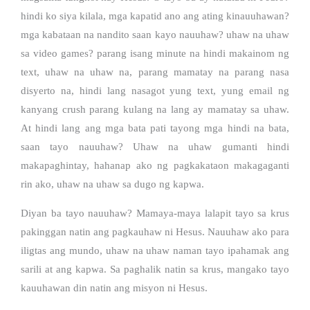
hindi ko siya kilala, mga kapatid ano ang ating kinauuhawan?
mga kabataan na nandito saan kayo nauuhaw? uhaw na uhaw
sa video games? parang isang minute na hindi makainom ng
text, uhaw na uhaw na, parang mamatay na parang nasa
disyerto na, hindi lang nasagot yung text, yung email ng
kanyang crush parang kulang na lang ay mamatay sa uhaw.
At hindi lang ang mga bata pati tayong mga hindi na bata,
saan tayo nauuhaw? Uhaw na uhaw gumanti hindi
makapaghintay, hahanap ako ng pagkakataon makagaganti
rin ako, uhaw na uhaw sa dugo ng kapwa.
Diyan ba tayo nauuhaw? Mamaya-maya lalapit tayo sa krus
pakinggan natin ang pagkauhaw ni Hesus. Nauuhaw ako para
iligtas ang mundo, uhaw na uhaw naman tayo ipahamak ang
sarili at ang kapwa. Sa paghalik natin sa krus, mangako tayo
kauuhawan din natin ang misyon ni Hesus.