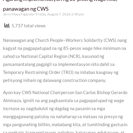
panawagan ng CWS
Jerry Maya Figarola
Friday, August 7, 2026 2:40 pm
5,737 total views
Nanawagan ang Church People–Workers Solidarity (CWS) nang
kagyat na pagpapatupad na ng 85-pesos wage hike minimum na
sahod sa National Capital Region (NCR), kasunod ng
pansamantalang pagpigil sa implementasyon nito dahil sa
Temporary Restraining Order (TRO) na inilabas kaugnay ng
petisyong inihain ng dalawang construction company.
Ayon kay CWS National Chairperson San Carlos Bishop Gerardo
Alminaza, iginiit na ang pagkaantala sa pagpapatupad ng wage
increase ay nagdudulot ng dagdag na pasanin sa mga
manggagawang patuloy na nahaharap sa mataas na presyo ng
mga pangunahing bilihin, mababang kita, at tumitinding gastusin
sa pagkain, transportasyon, pabahay, kalusugan, edukasyon, at