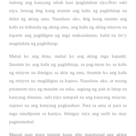
isalong ang kanyang tabak kasi ipaglalaban siya.Pero sabi
niya, huwag ibig kong inumin ang kalis ng paghihirap na
dulot ng aking ama. Nauuhaw ako, ibig kong inumin ang
kalis na inihanda ng aking ama, ang kalis ng aking misyon na
tuparin ang pagliligtas ng mga makasalanan, kahit na ito’y
magdadala ng paghihirap.
Mahal ko ang Ama, mahal ko ang aking mga kapatid.
Iinumin ko ang kalis ng paghihirap, sa pag-inom ko sa kalis
ng misyon na ibinigay sa akin ng ama, iinumin ko ang kalis
ng misyon na magliligtas sa kapwa. Nauuhaw ako, at noong
pinainom siya ng maasim na suka, sagisag ng pait at hirap na
kanyang dinanas, sabi niya natupad na ang kanyang misyon,
napawi na ang kanyang pagkauhaw. Para sa ama at para sa
mga umalipusta sa kaniya, ibinigay niya ang sarili na may
pagmamahal.
Mapait man itong inumin kung dito matutupad ang aking