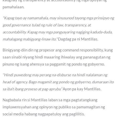
pamahalaan.
“Kapag tayo ay namamahala, may sinusunod tayong mga prinsipyo ng
good governance tulad ng rule of law, transparency, at
accountability. Kapag may mga pangyayaring nagiging kaduda-duda,
mahalagang mabigyang-linaw ito.”
Dagdag pa ni Mantillas.
Binigyang-diin din ng propesor ang command responsibility, kung
saan sinabi niyang hindi maaaring ihiwalay ang pananagutan ng
pinuno ng isang ahensya sa paggamit ng pondo ng gobyerno.
“Hindi puwedeng may perang na-disburse na hindi nalalaman ng
head of agency. Bago magamit ang pondo ng gobyerno, dumaraan ito
sa iba’t ibang proseso at pag-apruba.”
Ayon pa kay Mantillas.
Nagbabala rin si Mantillas laban sa mga pagtatangkang
impluwensyahan ang opinyon ng publiko sa pamamagitan ng
social media habang nagpapatuloy ang paglilitis.