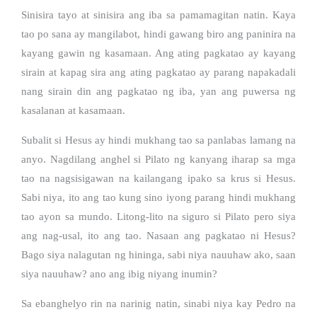
Sinisira tayo at sinisira ang iba sa pamamagitan natin. Kaya
tao po sana ay mangilabot, hindi gawang biro ang paninira na
kayang gawin ng kasamaan. Ang ating pagkatao ay kayang
sirain at kapag sira ang ating pagkatao ay parang napakadali
nang sirain din ang pagkatao ng iba, yan ang puwersa ng
kasalanan at kasamaan.
Subalit si Hesus ay hindi mukhang tao sa panlabas lamang na
anyo. Nagdilang anghel si Pilato ng kanyang iharap sa mga
tao na nagsisigawan na kailangang ipako sa krus si Hesus.
Sabi niya, ito ang tao kung sino iyong parang hindi mukhang
tao ayon sa mundo. Litong-lito na siguro si Pilato pero siya
ang nag-usal, ito ang tao. Nasaan ang pagkatao ni Hesus?
Bago siya nalagutan ng hininga, sabi niya nauuhaw ako, saan
siya nauuhaw? ano ang ibig niyang inumin?
Sa ebanghelyo rin na narinig natin, sinabi niya kay Pedro na