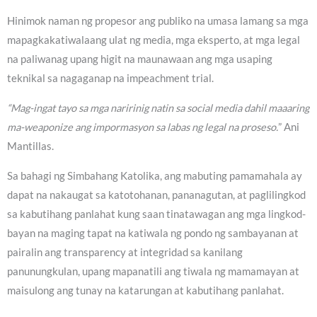
Hinimok naman ng propesor ang publiko na umasa lamang sa mga
mapagkakatiwalaang ulat ng media, mga eksperto, at mga legal
na paliwanag upang higit na maunawaan ang mga usaping
teknikal sa nagaganap na impeachment trial.
“Mag-ingat tayo sa mga naririnig natin sa social media dahil maaaring
ma-weaponize ang impormasyon sa labas ng legal na proseso.
” Ani
Mantillas.
Sa bahagi ng Simbahang Katolika, ang mabuting pamamahala ay
dapat na nakaugat sa katotohanan, pananagutan, at paglilingkod
sa kabutihang panlahat kung saan tinatawagan ang mga lingkod-
bayan na maging tapat na katiwala ng pondo ng sambayanan at
pairalin ang transparency at integridad sa kanilang
panunungkulan, upang mapanatili ang tiwala ng mamamayan at
maisulong ang tunay na katarungan at kabutihang panlahat.