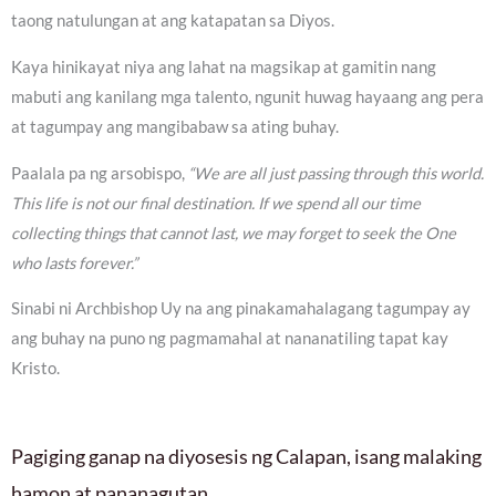
taong natulungan at ang katapatan sa Diyos.
Kaya hinikayat niya ang lahat na magsikap at gamitin nang
mabuti ang kanilang mga talento, ngunit huwag hayaang ang pera
at tagumpay ang mangibabaw sa ating buhay.
Paalala pa ng arsobispo,
“We are all just passing through this world.
This life is not our final destination. If we spend all our time
collecting things that cannot last, we may forget to seek the One
who lasts forever.”
Sinabi ni Archbishop Uy na ang pinakamahalagang tagumpay ay
ang buhay na puno ng pagmamahal at nananatiling tapat kay
Kristo.
Pagiging ganap na diyosesis ng Calapan, isang malaking
hamon at pananagutan