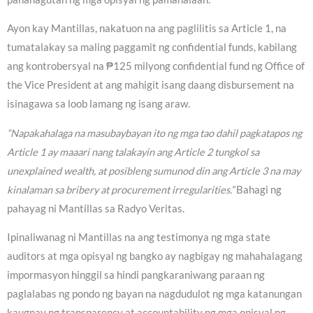
Ayon kay Mantillas, nakatuon na ang paglilitis sa Article 1, na
tumatalakay sa maling paggamit ng confidential funds, kabilang
ang kontrobersyal na ₱125 milyong confidential fund ng Office of
the Vice President at ang mahigit isang daang disbursement na
isinagawa sa loob lamang ng isang araw.
“Napakahalaga na masubaybayan ito ng mga tao dahil pagkatapos ng
Article 1 ay maaari nang talakayin ang Article 2 tungkol sa
unexplained wealth, at posibleng sumunod din ang Article 3 na may
kinalaman sa bribery at procurement irregularities.”
Bahagi ng
pahayag ni Mantillas sa Radyo Veritas.
Ipinaliwanag ni Mantillas na ang testimonya ng mga state
auditors at mga opisyal ng bangko ay nagbigay ng mahahalagang
impormasyon hinggil sa hindi pangkaraniwang paraan ng
paglalabas ng pondo ng bayan na nagdudulot ng mga katanungan
kaugnay ng transparency at accountability ng mga opisyal ng