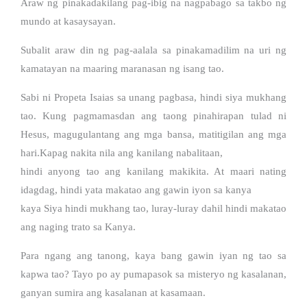
Araw ng pinakadakilang pag-ibig na nagpabago sa takbo ng
mundo at kasaysayan.
Subalit araw din ng pag-aalala sa pinakamadilim na uri ng
kamatayan na maaring maranasan ng isang tao.
Sabi ni Propeta Isaias sa unang pagbasa, hindi siya mukhang
tao. Kung pagmamasdan ang taong pinahirapan tulad ni
Hesus, magugulantang ang mga bansa, matitigilan ang mga
hari.Kapag nakita nila ang kanilang nabalitaan,
hindi anyong tao ang kanilang makikita. At maari nating
idagdag, hindi yata makatao ang gawin iyon sa kanya
kaya Siya hindi mukhang tao, luray-luray dahil hindi makatao
ang naging trato sa Kanya.
Para ngang ang tanong, kaya bang gawin iyan ng tao sa
kapwa tao? Tayo po ay pumapasok sa misteryo ng kasalanan,
ganyan sumira ang kasalanan at kasamaan.