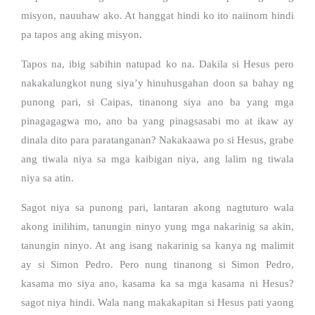
misyon, nauuhaw ako. At hanggat hindi ko ito naiinom hindi
pa tapos ang aking misyon.
Tapos na, ibig sabihin natupad ko na. Dakila si Hesus pero
nakakalungkot nung siya’y hinuhusgahan doon sa bahay ng
punong pari, si Caipas, tinanong siya ano ba yang mga
pinagagagwa mo, ano ba yang pinagsasabi mo at ikaw ay
dinala dito para paratanganan? Nakakaawa po si Hesus, grabe
ang tiwala niya sa mga kaibigan niya, ang lalim ng tiwala
niya sa atin.
Sagot niya sa punong pari, lantaran akong nagtuturo wala
akong inilihim, tanungin ninyo yung mga nakarinig sa akin,
tanungin ninyo. At ang isang nakarinig sa kanya ng malimit
ay si Simon Pedro. Pero nung tinanong si Simon Pedro,
kasama mo siya ano, kasama ka sa mga kasama ni Hesus?
sagot niya hindi. Wala nang makakapitan si Hesus pati yaong