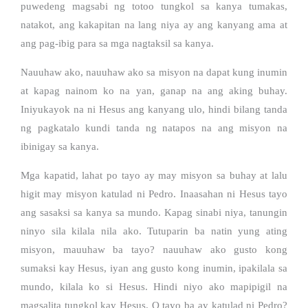
puwedeng magsabi ng totoo tungkol sa kanya tumakas,
natakot, ang kakapitan na lang niya ay ang kanyang ama at
ang pag-ibig para sa mga nagtaksil sa kanya.
Nauuhaw ako, nauuhaw ako sa misyon na dapat kung inumin
at kapag nainom ko na yan, ganap na ang aking buhay.
Iniyukayok na ni Hesus ang kanyang ulo, hindi bilang tanda
ng pagkatalo kundi tanda ng natapos na ang misyon na
ibinigay sa kanya.
Mga kapatid, lahat po tayo ay may misyon sa buhay at lalu
higit may misyon katulad ni Pedro. Inaasahan ni Hesus tayo
ang sasaksi sa kanya sa mundo. Kapag sinabi niya, tanungin
ninyo sila kilala nila ako. Tutuparin ba natin yung ating
misyon, mauuhaw ba tayo? nauuhaw ako gusto kong
sumaksi kay Hesus, iyan ang gusto kong inumin, ipakilala sa
mundo, kilala ko si Hesus. Hindi niyo ako mapipigil na
magsalita tungkol kay Hesus. O tayo ba ay katulad ni Pedro?