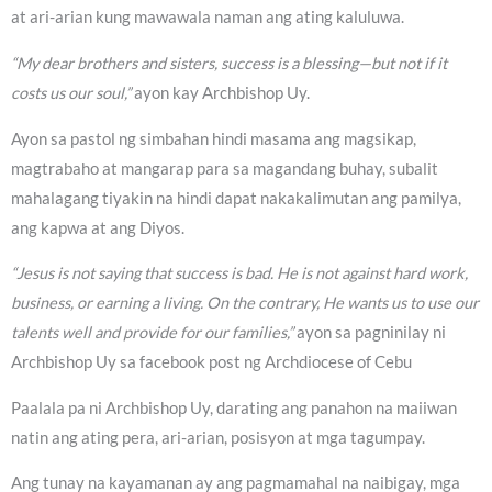
at ari-arian kung mawawala naman ang ating kaluluwa.
“My dear brothers and sisters, success is a blessing—but not if it
costs us our soul,”
ayon kay Archbishop Uy.
Ayon sa pastol ng simbahan hindi masama ang magsikap,
magtrabaho at mangarap para sa magandang buhay, subalit
mahalagang tiyakin na hindi dapat nakakalimutan ang pamilya,
ang kapwa at ang Diyos.
“Jesus is not saying that success is bad. He is not against hard work,
business, or earning a living. On the contrary, He wants us to use our
talents well and provide for our families,”
ayon sa pagninilay ni
Archbishop Uy sa facebook post ng Archdiocese of Cebu
Paalala pa ni Archbishop Uy, darating ang panahon na maiiwan
natin ang ating pera, ari-arian, posisyon at mga tagumpay.
Ang tunay na kayamanan ay ang pagmamahal na naibigay, mga