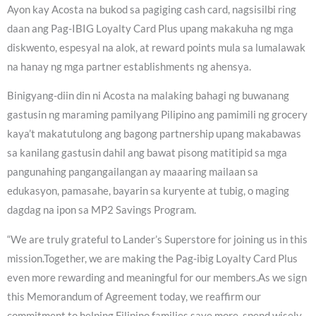
Ayon kay Acosta na bukod sa pagiging cash card, nagsisilbi ring
daan ang Pag-IBIG Loyalty Card Plus upang makakuha ng mga
diskwento, espesyal na alok, at reward points mula sa lumalawak
na hanay ng mga partner establishments ng ahensya.
Binigyang-diin din ni Acosta na malaking bahagi ng buwanang
gastusin ng maraming pamilyang Pilipino ang pamimili ng grocery
kaya’t makatutulong ang bagong partnership upang makabawas
sa kanilang gastusin dahil ang bawat pisong matitipid sa mga
pangunahing pangangailangan ay maaaring mailaan sa
edukasyon, pamasahe, bayarin sa kuryente at tubig, o maging
dagdag na ipon sa MP2 Savings Program.
“We are truly grateful to Lander’s Superstore for joining us in this
mission.Together, we are making the Pag-ibig Loyalty Card Plus
even more rewarding and meaningful for our members.As we sign
this Memorandum of Agreement today, we reaffirm our
commitment to helping Filipino families save more, spend wisely,