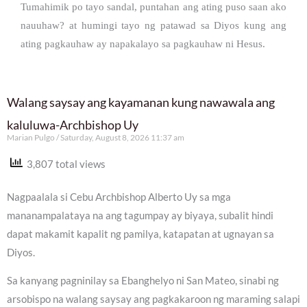
Tumahimik po tayo sandal, puntahan ang ating puso saan ako
nauuhaw? at humingi tayo ng patawad sa Diyos kung ang
ating pagkauhaw ay napakalayo sa pagkauhaw ni Hesus.
Walang saysay ang kayamanan kung nawawala ang
kaluluwa-Archbishop Uy
Marian Pulgo
Saturday, August 8, 2026 11:37 am
3,807 total views
Nagpaalala si Cebu Archbishop Alberto Uy sa mga
mananampalataya na ang tagumpay ay biyaya, subalit hindi
dapat makamit kapalit ng pamilya, katapatan at ugnayan sa
Diyos.
Sa kanyang pagninilay sa Ebanghelyo ni San Mateo, sinabi ng
arsobispo na walang saysay ang pagkakaroon ng maraming salapi