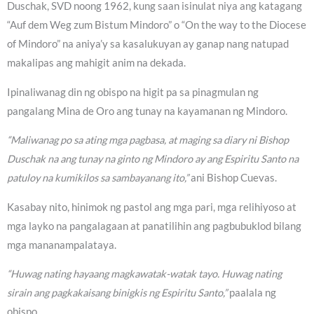
Duschak, SVD noong 1962, kung saan isinulat niya ang katagang
“Auf dem Weg zum Bistum Mindoro” o “On the way to the Diocese
of Mindoro” na aniya’y sa kasalukuyan ay ganap nang natupad
makalipas ang mahigit anim na dekada.
Ipinaliwanag din ng obispo na higit pa sa pinagmulan ng
pangalang Mina de Oro ang tunay na kayamanan ng Mindoro.
“Maliwanag po sa ating mga pagbasa, at maging sa diary ni Bishop
Duschak na ang tunay na ginto ng Mindoro ay ang Espiritu Santo na
patuloy na kumikilos sa sambayanang ito,”
ani Bishop Cuevas.
Kasabay nito, hinimok ng pastol ang mga pari, mga relihiyoso at
mga layko na pangalagaan at panatilihin ang pagbubuklod bilang
mga mananampalataya.
“Huwag nating hayaang magkawatak-watak tayo. Huwag nating
sirain ang pagkakaisang binigkis ng Espiritu Santo,”
paalala ng
obispo.