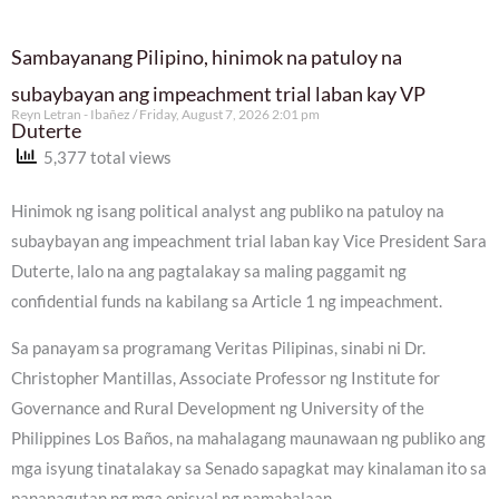
Sambayanang Pilipino, hinimok na patuloy na
subaybayan ang impeachment trial laban kay VP
Reyn Letran - Ibañez
Friday, August 7, 2026 2:01 pm
Duterte
5,377 total views
Hinimok ng isang political analyst ang publiko na patuloy na
subaybayan ang impeachment trial laban kay Vice President Sara
Duterte, lalo na ang pagtalakay sa maling paggamit ng
confidential funds na kabilang sa Article 1 ng impeachment.
Sa panayam sa programang Veritas Pilipinas, sinabi ni Dr.
Christopher Mantillas, Associate Professor ng Institute for
Governance and Rural Development ng University of the
Philippines Los Baños, na mahalagang maunawaan ng publiko ang
mga isyung tinatalakay sa Senado sapagkat may kinalaman ito sa
pananagutan ng mga opisyal ng pamahalaan.