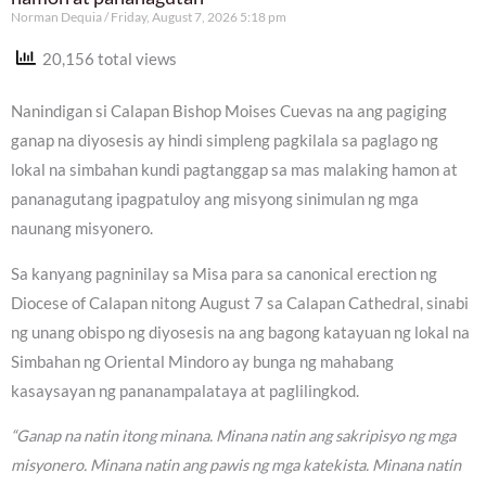
Norman Dequia
Friday, August 7, 2026 5:18 pm
20,156 total views
Nanindigan si Calapan Bishop Moises Cuevas na ang pagiging
ganap na diyosesis ay hindi simpleng pagkilala sa paglago ng
lokal na simbahan kundi pagtanggap sa mas malaking hamon at
pananagutang ipagpatuloy ang misyong sinimulan ng mga
naunang misyonero.
Sa kanyang pagninilay sa Misa para sa canonical erection ng
Diocese of Calapan nitong August 7 sa Calapan Cathedral, sinabi
ng unang obispo ng diyosesis na ang bagong katayuan ng lokal na
Simbahan ng Oriental Mindoro ay bunga ng mahabang
kasaysayan ng pananampalataya at paglilingkod.
“Ganap na natin itong minana. Minana natin ang sakripisyo ng mga
misyonero. Minana natin ang pawis ng mga katekista. Minana natin