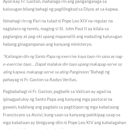
Ayon kay Fr. Gaston, mahalaga rin ang pangangalaga sa
kalusugan bilang bahagi ng paglilingkod sa Diyos at sa kapwa.
Ibinahagi rin ng Pari na tulad ni Pope Leo XIV na regular na
naglalaro ng tennis, maging si St. John Paul II ay kilala sa
paglangoy at pag-ski upang mapanatili ang mabuting kalusugan
habang ginagampanan ang kanyang ministeryo.
“Kailangan din ng Santo Papa ng exercise kaya tayo rin sana ay nag-
e-exercise tayo… Dapat malakas din tayo upang makapag-serve sa
ating kapwa, makapag-serve sa ating Panginoon.”
Bahagi ng
pahayag ni Fr. Gaston sa Radyo Veritas.
Pagbabahagi ni Fr. Gaston, pagbalik sa Vatican ay agad na
ipinagpatuloy ng Santo Papa ang kanyang mga pastoral na
gawain, kabilang ang pagdalo sa pagtitipon ng mga kabataang
Franciscans sa Assisi, kung saan sa kanyang pakikipag-usap sa
mga kabataan ay binigyang-diin ni Pope Leo XIV ang kahalagahan