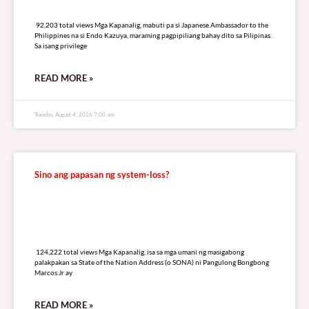
92,203 total views
92,203 total views Mga Kapanalig, mabuti pa si Japanese Ambassador to the
Philippines na si Endo Kazuya, maraming pagpipiliang bahay dito sa Pilipinas.
Sa isang privilege
READ MORE »
Tuesday, August 4, 2026 7:00 am
Sino ang papasan ng system-loss?
124,222 total views
124,222 total views Mga Kapanalig, isa sa mga umani ng masigabong
palakpakan sa State of the Nation Address (o SONA) ni Pangulong Bongbong
Marcos Jr ay
READ MORE »