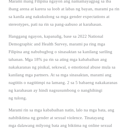
Marami mang Filipina ngayon ang namamayagpag sa iba
ibang arena at karera sa loob at labas ng bayan, marami pa rin
sa kanila ang nakukulong sa mga gender expectations at
stereotypes, pati na rin sa pang-aabuso at karahasan.
Hanggang ngayon, kapanalig, base sa 2022 National
Demographic and Health Survey, marami pa ring mga
Filipina ang nabubugbog o sinasaktan sa kanilang sariling
tahanan. Mga 18% pa rin sa ating mga kababaihan ang
nakakaranas ng pisikal, sekswal, o emotional abuse mula sa
kanilang mga partners. At sa mga sinasaktan, marami ang
nagtitiis o nagtitimpi na lamang. 2 sa 5 babaeng nakakaranas
ng karahasan ay hindi nagsusumbong o nanghihingi
ng tulong.
Marami rin sa mga kababaihan natin, lalo na mga bata, ang
nabibiktima ng gender at sexual violence. Tinatayang
mga dalawang milyong bata ang biktima ng online sexual