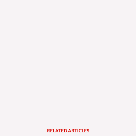
RELATED
A
R
T
I
C
L
E
S