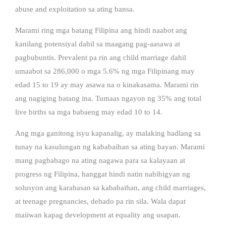
abuse and exploitation sa ating bansa.
Marami ring mga batang Filipina ang hindi naabot ang
kanilang potensiyal dahil sa maagang pag-aasawa at
pagbubuntis. Prevalent pa rin ang child marriage dahil
umaabot sa 286,000 o mga 5.6% ng mga Filipinang may
edad 15 to 19 ay may asawa na o kinakasama. Marami rin
ang nagiging batang ina. Tumaas ngayon ng 35% ang total
live births sa mga babaeng may edad 10 to 14.
Ang mga ganitong isyu kapanalig, ay malaking hadlang sa
tunay na kasulungan ng kababaihan sa ating bayan. Marami
mang pagbabago na ating nagawa para sa kalayaan at
progress ng Filipina, hanggat hindi natin nabibigyan ng
solusyon ang karahasan sa kababaihan, ang child marriages,
at teenage pregnancies, dehado pa rin sila. Wala dapat
maiiwan kapag development at equality ang usapan.