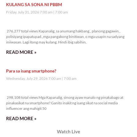
KULANG SA SONA NI PBBM
Friday, July 31, 2026 7:00 am
7:00 am
276,277 total views
276,277 total views Kapanalig, sa anumang hakbang., planong gagawin.,
polisiyang ipapatupad.,mga pangakong binitiwan, o mga usapin na sadyang
iniiwasan. Lagi itong may kulang. Hindi ibig sabihin,
READ MORE »
Para sa isang smartphone?
Wednesday, July 29, 2026 7:00 am
7:00 am
298,108 total views
298,108 total views Mga Kapanalig, sinong ayaw manalo ng pinakabago at
pinakasikat na smartphone? Ganito inakit ng isang sikat na social media
influencer ang mahigit 50
READ MORE »
Watch Live