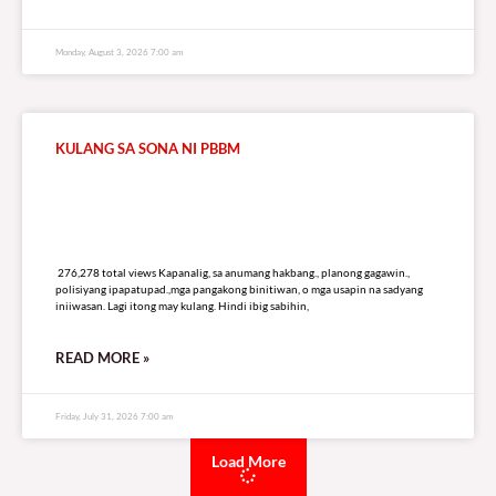
Monday, August 3, 2026 7:00 am
KULANG SA SONA NI PBBM
276,278 total views
276,278 total views Kapanalig, sa anumang hakbang., planong gagawin.,
polisiyang ipapatupad.,mga pangakong binitiwan, o mga usapin na sadyang
iniiwasan. Lagi itong may kulang. Hindi ibig sabihin,
READ MORE »
Friday, July 31, 2026 7:00 am
Load More