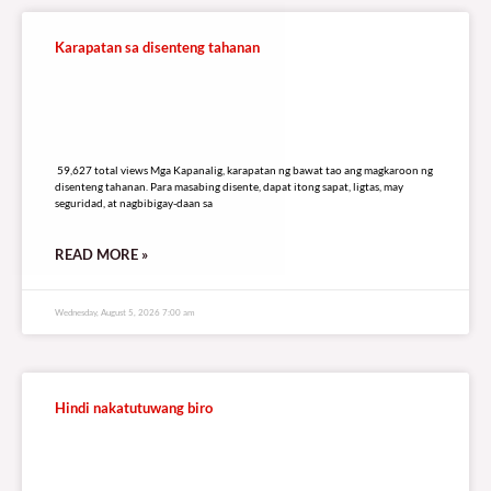
Karapatan sa disenteng tahanan
59,627 total views
59,627 total views Mga Kapanalig, karapatan ng bawat tao ang magkaroon ng
disenteng tahanan. Para masabing disente, dapat itong sapat, ligtas, may
seguridad, at nagbibigay-daan sa
READ MORE »
Wednesday, August 5, 2026 7:00 am
Hindi nakatutuwang biro