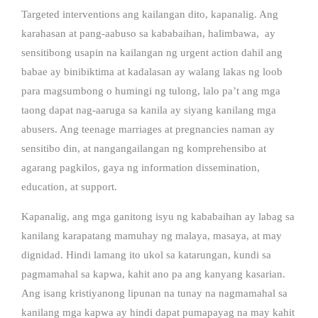
Targeted interventions ang kailangan dito, kapanalig. Ang
karahasan at pang-aabuso sa kababaihan, halimbawa, ay
sensitibong usapin na kailangan ng urgent action dahil ang
babae ay binibiktima at kadalasan ay walang lakas ng loob
para magsumbong o humingi ng tulong, lalo pa’t ang mga
taong dapat nag-aaruga sa kanila ay siyang kanilang mga
abusers. Ang teenage marriages at pregnancies naman ay
sensitibo din, at nangangailangan ng komprehensibo at
agarang pagkilos, gaya ng information dissemination,
education, at support.
Kapanalig, ang mga ganitong isyu ng kababaihan ay labag sa
kanilang karapatang mamuhay ng malaya, masaya, at may
dignidad. Hindi lamang ito ukol sa katarungan, kundi sa
pagmamahal sa kapwa, kahit ano pa ang kanyang kasarian.
Ang isang kristiyanong lipunan na tunay na nagmamahal sa
kanilang mga kapwa ay hindi dapat pumapayag na may kahit