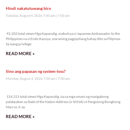
Hindi nakatutuwang biro
Tuesday, August 4, 2026 7:00 am
7:00 am
92,202 total views
92,202 total views Mga Kapanalig, mabuti pa si Japanese Ambassador to the
Philippines na si Endo Kazuya, maraming pagpipiliang bahay dito sa Pilipinas.
Sa isang privilege
READ MORE »
Sino ang papasan ng system-loss?
Monday, August 3, 2026 7:00 am
7:00 am
124,221 total views
124,221 total views Mga Kapanalig, isa sa mga umani ng masigabong
palakpakan sa State of the Nation Address (o SONA) ni Pangulong Bongbong
Marcos Jr ay
READ MORE »