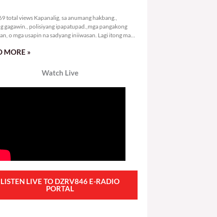
7,669 total views
9 total views Kapanalig, sa anumang hakbang.,
g gagawin., polisiyang ipapatupad.,mga pangakong
an, o mga usapin na sadyang iniiwasan. Lagi itong may
 Hindi ibig sabihin,
 MORE »
Watch Live
LISTEN LIVE TO DZRV846 E-RADIO
PORTAL