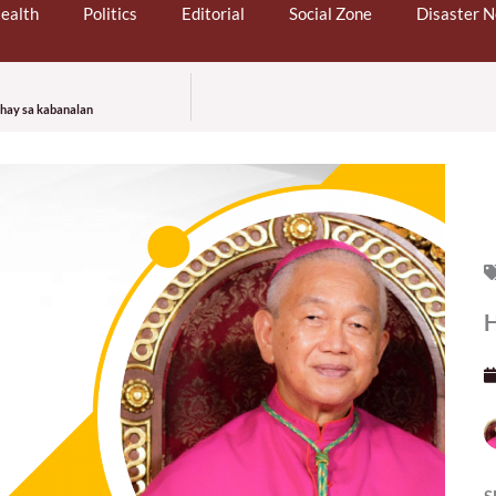
ealth
Politics
Editorial
Social Zone
Disaster 
muhay sa kabanalan
H
S