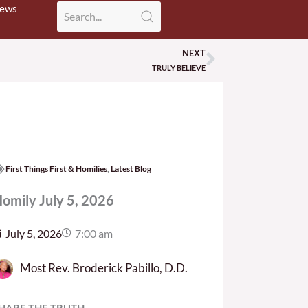
News
NEXT
Next
TRULY BELIEVE
First Things First & Homilies
,
Latest Blog
omily July 5, 2026
July 5, 2026
7:00 am
Most Rev. Broderick Pabillo, D.D.
HARE THE TRUTH