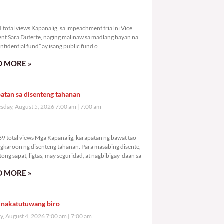
,641 total views
total views Kapanalig, sa impeachment trial ni Vice
ent Sara Duterte, naging malinaw sa madlang bayan na
nfidential fund” ay isang public fund o
 MORE »
atan sa disenteng tahanan
day, August 5, 2026 7:00 am
7:00 am
3,389 total views
9 total views Mga Kapanalig, karapatan ng bawat tao
gkaroon ng disenteng tahanan. Para masabing disente,
tong sapat, ligtas, may seguridad, at nagbibigay-daan sa
 MORE »
 nakatutuwang biro
y, August 4, 2026 7:00 am
7:00 am