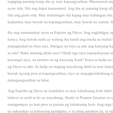
nagiging panatag kung sila ay may kapangyarihan. Masusunod ang
ayaw nila. Sila ang dapat masusunod. Ang iba ay panatag kung sil
nila ang gusto nila. May mahuhugot sila kapag may kailangan sil
kaalaman, may hawak na kapangyarihan, may hawak na yaman. I
Iba ang namumuhay ayon sa Espiritu ng Diyos. Ang nagbibigay ng
kanya. Ang hawak natin ay walang iba kundi ang tiwala na mahal 
mapagmahal na Ama siya. Ibinigay na niya sa atin ang kanyang ka
sa atin? Bakit abalang-abala tayo? Hindi nga niya napapabayaan 
kawangis niya, na tinubos na ng kanyang Anak? Kaya sa halip na 
ng Diyos sa atin. Sa halip na maging mayabang dahil sa may ha
hawak tayong pera at kapangyarihan, tayo ay mapagkumbabang um
makapangyarihan sa lahat.
Ang Espiritu ng Diyos ay kumikilos sa may kababaang loob dahil s
believe sa sarili at ito ay mayabang. Sinabi ni Propeta Zacarias s
matagumpay na hari pero sa paraan ng kababaang loob. Ang mga 
na nakasakay sa kabayong pandigma, o sa ating panahon pa, sa tan