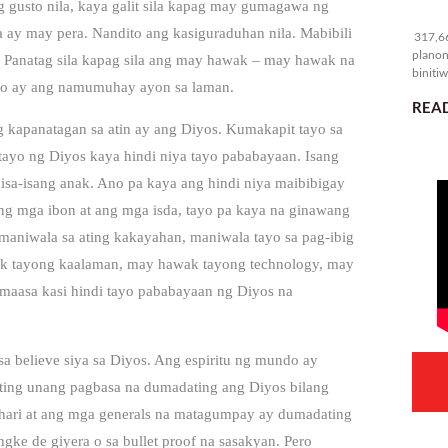
 gusto nila, kaya galit sila kapag may gumagawa ng
31
a ay may pera. Nandito ang kasiguraduhan nila. Mabibili
317,66
planon
a. Panatag sila kapag sila ang may hawak – may hawak na
binitiw
to ay ang namumuhay ayon sa laman.
kulang.
READ
 kapanatagan sa atin ay ang Diyos. Kumakapit tayo sa
tayo ng Diyos kaya hindi niya tayo pababayaan. Isang
isa-isang anak. Ano pa kaya ang hindi niya maibibigay
ang mga ibon at ang mga isda, tayo pa kaya na ginawang
maniwala sa ating kakayahan, maniwala tayo sa pag-ibig
wak tayong kaalaman, may hawak tayong technology, may
aasa kasi hindi tayo pababayaan ng Diyos na
a believe siya sa Diyos. Ang espiritu ng mundo ay
a ating unang pagbasa na dumadating ang Diyos bilang
hari at ang mga generals na matagumpay ay dumadating
gke de giyera o sa bullet proof na sasakyan. Pero