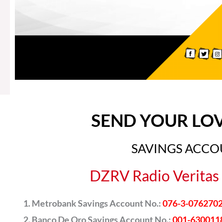
SEND YOUR LO
SAVINGS ACC
DZRV Radio Veritas 
Metrobank Savings Account No.:
076-3-076270
Banco De Oro Savings Account No.:
001-630011