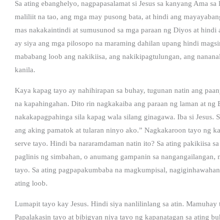
Sa ating ebanghelyo, nagpapasalamat si Jesus sa kanyang Ama sa 
maliliit na tao, ang mga may pusong bata, at hindi ang mayayaba
mas nakakaintindi at sumusunod sa mga paraan ng Diyos at hindi
ay siya ang mga pilosopo na maraming dahilan upang hindi mags
mababang loob ang nakikiisa, ang nakikipagtulungan, ang nanana
kanila.
Kaya kapag tayo ay nahihirapan sa buhay, tugunan natin ang paany
na kapahingahan. Dito rin nagkakaiba ang paraan ng laman at ng
nakakapagpahinga sila kapag wala silang ginagawa. Iba si Jesus.
ang aking pamatok at tularan ninyo ako.” Nagkakaroon tayo ng k
serve tayo. Hindi ba nararamdaman natin ito? Sa ating pakikiisa sa
paglinis ng simbahan, o anumang gampanin sa nangangailangan, 
tayo. Sa ating pagpapakumbaba na magkumpisal, nagiginhawahan 
ating loob.
Lumapit tayo kay Jesus. Hindi siya nanlilinlang sa atin. Mamuhay
Papalakasin tayo at bibigyan niya tayo ng kapanatagan sa ating bu