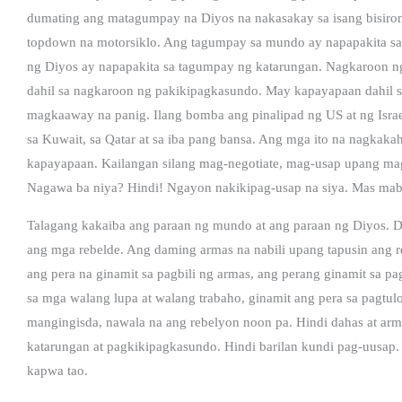
dumating ang matagumpay na Diyos na nakasakay sa isang bisirong 
topdown na motorsiklo. Ang tagumpay sa mundo ay napapakita sa
ng Diyos ay napapakita sa tagumpay ng katarungan. Nagkaroon ng
dahil sa nagkaroon ng pakikipagkasundo. May kapayapaan dahil 
magkaaway na panig. Ilang bomba ang pinalipad ng US at ng Israel 
sa Kuwait, sa Qatar at sa iba pang bansa. Ang mga ito na nagkak
kapayapaan. Kailangan silang mag-negotiate, mag-usap upang magk
Nagawa ba niya? Hindi! Ngayon nakikipag-usap na siya. Mas mabi
Talagang kakaiba ang paraan ng mundo at ang paraan ng Diyos. Dit
ang mga rebelde. Ang daming armas na nabili upang tapusin ang 
ang pera na ginamit sa pagbili ng armas, ang perang ginamit sa 
sa mga walang lupa at walang trabaho, ginamit ang pera sa pag
mangingisda, nawala na ang rebelyon noon pa. Hindi dahas at ar
katarungan at pagkikipagkasundo. Hindi barilan kundi pag-uusap. 
kapwa tao.