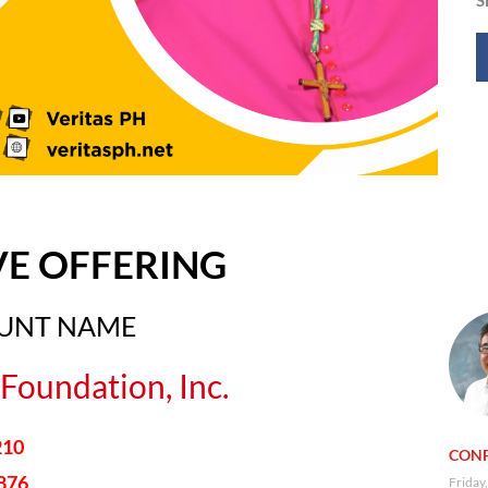
VE OFFERING
OUNT NAME
Foundation, Inc.
210
CONF
876
Friday