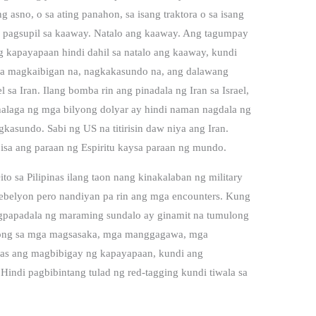
asno, o sa ating panahon, sa isang traktora o sa isang
 pagsupil sa kaaway. Natalo ang kaaway. Ang tagumpay
 kapayapaan hindi dahil sa natalo ang kaaway, kundi
sa magkaibigan na, nagkakasundo na, ang dalawang
sa Iran. Ilang bomba rin ang pinadala ng Iran sa Israel,
ahalaga ng mga bilyong dolyar ay hindi naman nagdala ng
asundo. Sabi ng US na titirisin daw niya ang Iran.
sa ang paraan ng Espiritu kaysa paraan ng mundo.
o sa Pilipinas ilang taon nang kinakalaban ng military
rebelyon pero nandiyan pa rin ang mga encounters. Kung
pagpapadala ng maraming sundalo ay ginamit na tumulong
tulong sa mga magsasaka, mga manggagawa, mga
mas ang magbibigay ng kapayapaan, kundi ang
Hindi pagbibintang tulad ng red-tagging kundi tiwala sa