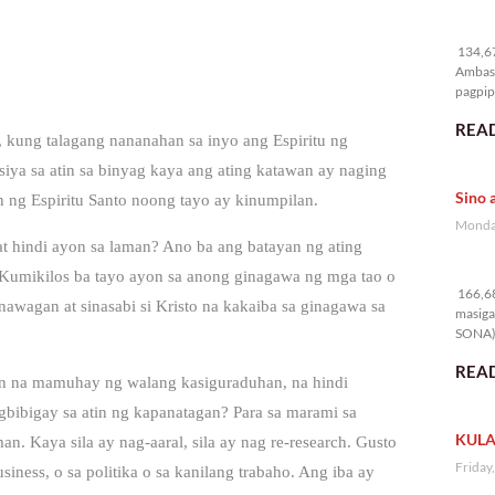
13
134,67
Ambass
pagpipi
READ
 kung talagang nananahan sa inyo ang Espiritu ng
siya sa atin sa binyag kaya ang ating katawan ay naging
Sino 
n ng Espiritu Santo noong tayo ay kinumpilan.
Monday
at hindi ayon sa laman? Ano ba ang batayan ng ating
16
 Kumikilos ba tayo ayon sa anong ginagawa ng mga tao o
166,68
awagan at sinasabi si Kristo na kakaiba sa ginagawa sa
masiga
SONA) 
READ
in na mamuhay ng walang kasiguraduhan, na hindi
bibigay sa atin ng kapanatagan? Para sa marami sa
KULA
. Kaya sila ay nag-aaral, sila ay nag re-research. Gusto
Friday
ness, o sa politika o sa kanilang trabaho. Ang iba ay