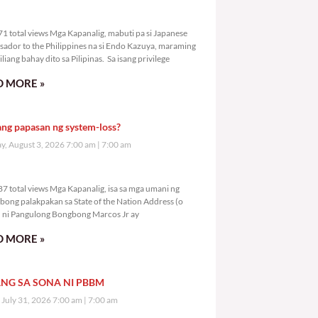
4,671 total views
1 total views Mga Kapanalig, mabuti pa si Japanese
ador to the Philippines na si Endo Kazuya, maraming
liang bahay dito sa Pilipinas. Sa isang privilege
 MORE »
ang papasan ng system-loss?
, August 3, 2026 7:00 am
7:00 am
6,687 total views
7 total views Mga Kapanalig, isa sa mga umani ng
bong palakpakan sa State of the Nation Address (o
ni Pangulong Bongbong Marcos Jr ay
 MORE »
NG SA SONA NI PBBM
, July 31, 2026 7:00 am
7:00 am