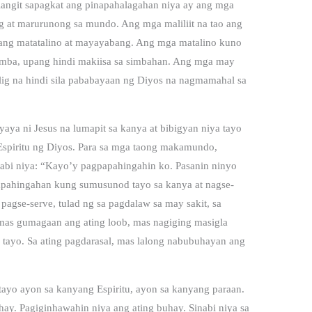
langit sapagkat ang pinapahalagahan niya ay ang mga
ng at marurunong sa mundo. Ang mga maliliit na tao ang
 ang matatalino at mayayabang. Ang mga matalino kuno
imba, upang hindi makiisa sa simbahan. Ang mga may
lig na hindi sila pababayaan ng Diyos na nagmamahal sa
aya ni Jesus na lumapit sa kanya at bibigyan niya tayo
 Espiritu ng Diyos. Para sa mga taong makamundo,
 Sabi niya: “Kayo’y pagpapahingahin ko. Pasanin ninyo
apahingahan kung sumusunod tayo sa kanya at nagse-
 pagse-serve, tulad ng sa pagdalaw sa may sakit, sa
mas gumagaan ang ating loob, mas nagiging masigla
tayo. Sa ating pagdarasal, mas lalong nabubuhayan ang
 tayo ayon sa kanyang Espiritu, ayon sa kanyang paraan.
hay. Pagiginhawahin niya ang ating buhay. Sinabi niya sa