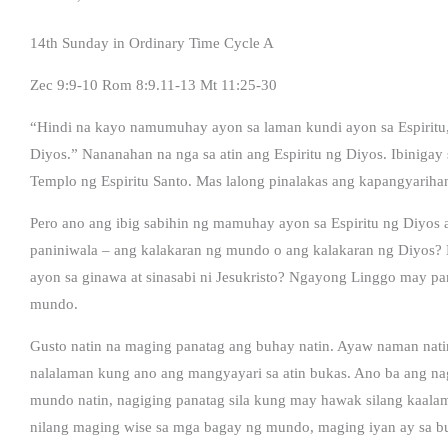
14th Sunday in Ordinary Time Cycle A
Zec 9:9-10 Rom 8:9.11-13 Mt 11:25-30
“Hindi na kayo namumuhay ayon sa laman kundi ayon sa Espiritu,
Diyos.” Nananahan na nga sa atin ang Espiritu ng Diyos. Ibinigay 
Templo ng Espiritu Santo. Mas lalong pinalakas ang kapangyariha
Pero ano ang ibig sabihin ng mamuhay ayon sa Espiritu ng Diyos 
paniniwala – ang kalakaran ng mundo o ang kalakaran ng Diyos?
ayon sa ginawa at sinasabi ni Jesukristo? Ngayong Linggo may pan
mundo.
Gusto natin na maging panatag ang buhay natin. Ayaw naman nat
nalalaman kung ano ang mangyayari sa atin bukas. Ano ba ang nag
mundo natin, nagiging panatag sila kung may hawak silang kaalaman
nilang maging wise sa mga bagay ng mundo, maging iyan ay sa busi