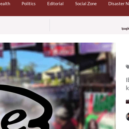
ealth
Politics
Editorial
Social Zone
Disaster 
Ipagk
I
k