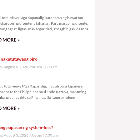
,520 total views
 total views Mga Kapanalig, karapatan ng bawat tao
gkaroon ng disenteng tahanan. Para masabing disente,
tong sapat, ligtas, may seguridad, at nagbibigay-daan sa
 MORE »
 nakatutuwang biro
y, August 4, 2026 7:00 am
7:00 am
6,053 total views
3 total views Mga Kapanalig, mabuti pa si Japanese
ador to the Philippines na si Endo Kazuya, maraming
liang bahay dito sa Pilipinas. Sa isang privilege
 MORE »
ang papasan ng system-loss?
, August 3, 2026 7:00 am
7:00 am