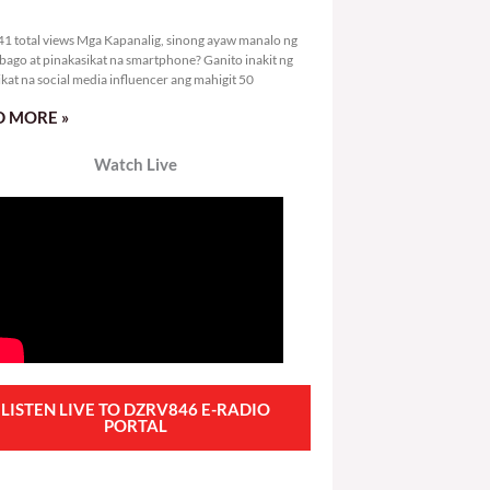
1,141 total views
1 total views Mga Kapanalig, sinong ayaw manalo ng
bago at pinakasikat na smartphone? Ganito inakit ng
ikat na social media influencer ang mahigit 50
 MORE »
Watch Live
LISTEN LIVE TO DZRV846 E-RADIO
PORTAL