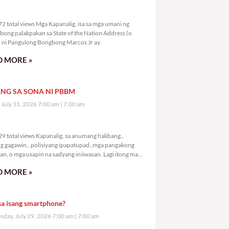
8,072 total views
2 total views Mga Kapanalig, isa sa mga umani ng
bong palakpakan sa State of the Nation Address (o
ni Pangulong Bongbong Marcos Jr ay
 MORE »
NG SA SONA NI PBBM
, July 31, 2026 7:00 am
7:00 am
0,129 total views
9 total views Kapanalig, sa anumang hakbang.,
g gagawin., polisiyang ipapatupad.,mga pangakong
an, o mga usapin na sadyang iniiwasan. Lagi itong may
 Hindi ibig sabihin,
 MORE »
sa isang smartphone?
day, July 29, 2026 7:00 am
7:00 am