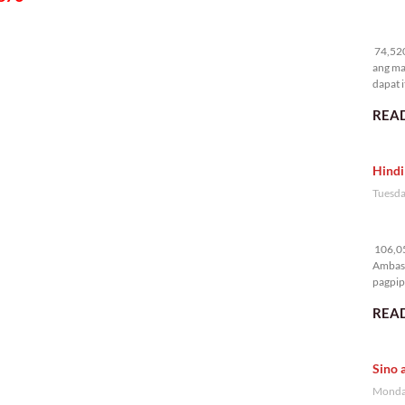
74
74,520
ang ma
dapat i
READ
Hindi
Tuesda
10
106,05
Ambass
pagpipi
READ
Sino 
Monday