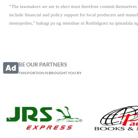
“The lawmakers we are to elect must therefore commit themselves
include financial and policy support for local producers and manuf
monopolies,” bahagi pa ng menshae ni Rodridguez na ipinadala ng
BE OUR PARTNERS
THIS PORTION IS BROUGHT YOU BY