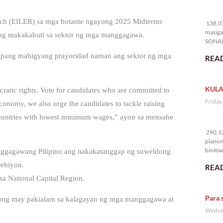
13
arch (EILER) sa mga botante ngayong 2025 Midterms
138,07
masiga
mang makakabuti sa sektor ng mga manggagawa.
SONA) 
 upang mabigyang prayoridad naman ang sektor ng mga
READ
KULA
ratic rights. Vote for candidates who are committed to
Friday
 economy, we also urge the candidates to tackle raising
e countries with lowest minimum wages,” ayon sa mensahe
29
290,12
planon
binitiw
nggagawang Pilipino ang nakakatanggap ng suweldong
kulang.
ehiyon.
READ
a National Capital Region.
Para 
tong may pakialam sa kalagayan ng mga manggagawa at
Wednes