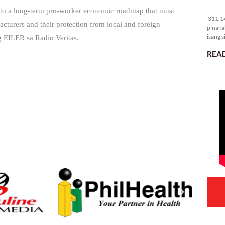
31
 to a long-term pro-worker economic roadmap that must
311,14
acturers and their protection from local and foreign
pinaka
isang s
 EILER sa Radio Veritas.
READ