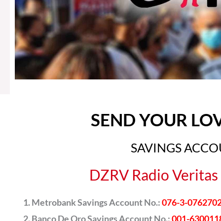
SEND YOUR LO
SAVINGS ACC
DZRV Radio Veritas 
Metrobank Savings Account No.:
076-3-076270
Banco De Oro Savings Account No.:
001-630011