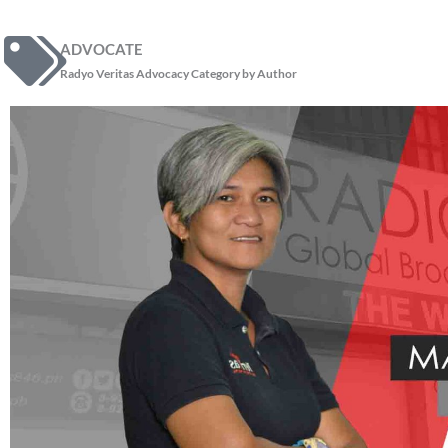
ADVOCATE
Radyo Veritas Advocacy Category by Author