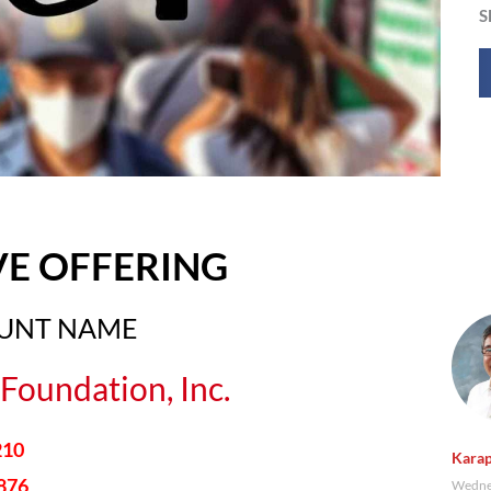
S
VE OFFERING
OUNT NAME
Foundation, Inc.
210
Karap
876
Wednes