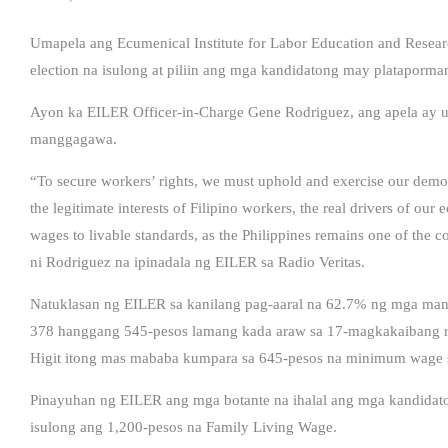
Umapela ang Ecumenical Institute for Labor Education and Rese
election na isulong at piliin ang mga kandidatong may platapor
Ayon ka EILER Officer-in-Charge Gene Rodriguez, ang apela ay
manggagawa.
“To secure workers’ rights, we must uphold and exercise our democ
the legitimate interests of Filipino workers, the real drivers of our
wages to livable standards, as the Philippines remains one of th
ni Rodriguez na ipinadala ng EILER sa Radio Veritas.
Natuklasan ng EILER sa kanilang pag-aaral na 62.7% ng mga ma
378 hanggang 545-pesos lamang kada araw sa 17-magkakaibang r
Higit itong mas mababa kumpara sa 645-pesos na minimum wage s
Pinayuhan ng EILER ang mga botante na ihalal ang mga kandida
isulong ang 1,200-pesos na Family Living Wage.