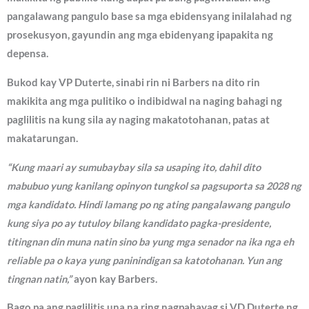
pangalawang pangulo base sa mga ebidensyang inilalahad ng
prosekusyon, gayundin ang mga ebidenyang ipapakita ng
depensa.
Bukod kay VP Duterte, sinabi rin ni Barbers na dito rin
makikita ang mga pulitiko o indibidwal na naging bahagi ng
paglilitis na kung sila ay naging makatotohanan, patas at
makatarungan.
“Kung maari ay sumubaybay sila sa usaping ito, dahil dito
mabubuo yung kanilang opinyon tungkol sa pagsuporta sa 2028 ng
mga kandidato. Hindi lamang po ng ating pangalawang pangulo
kung siya po ay tutuloy bilang kandidato pagka-presidente,
titingnan din muna natin sino ba yung mga senador na ika nga eh
reliable pa o kaya yung paninindigan sa katotohanan. Yun ang
tingnan natin,”
ayon kay Barbers.
Bago pa ang paglilitis una na ring nagpahayag si VD Duterte ng