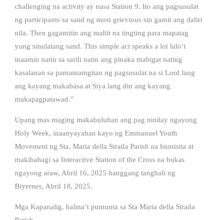
challenging na activity ay nasa Station 9. Ito ang pagsusulat
ng participants sa sand ng most grievious sin gamit ang daliri
nila. Then gagamitin ang maliit na tingting para mapatag
yung sinulatang sand. This simple act speaks a lot lalo’t
inaamin natin sa sarili natin ang pinaka mabigat nating
kasalanan sa pamamamgitan ng pagsusulat na si Lord lang
ang kayang makabasa at Siya lang din ang kayang
makapagpatawad.”
Upang mas maging makabuluhan ang pag ninilay ngayong
Holy Week, inaanyayahan kayo ng Emmanuel Youth
Movement ng Sta. Maria della Strada Parish na bumisita at
makibahagi sa Interactive Station of the Cross na bukas
ngayong araw, Abril 16, 2025 hanggang tanghali ng
Biyernes, Abril 18, 2025.
Mga Kapanalig, halina’t pumunta sa Sta Maria della Strada
Parish.