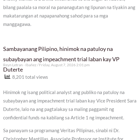
bilang paalala sa moral na pananagutan ng lipunan na tiyakin ang
makatarungan at napapanahong sahod para sa mga
manggagawa.
Sambayanang Pilipino, hinimok na patuloy na
subaybayan ang impeachment trial laban kay VP
Reyn Letran - Ibañez
Friday, August 7, 2026 2:01 pm
Duterte
8,201 total views
Hinimok ng isang political analyst ang publiko na patuloy na
subaybayan ang impeachment trial laban kay Vice President Sara
Duterte, lalo na ang pagtalakay sa maling paggamit ng
confidential funds na kabilang sa Article 1 ng impeachment.
Sa panayam sa programang Veritas Pilipinas, sinabi ni Dr.
Christopher Mantillas, Associate Professor ng Institute for