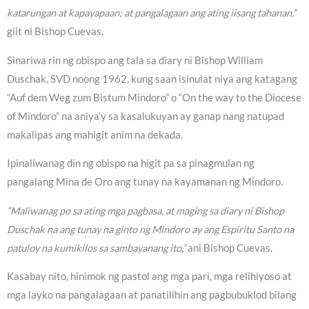
katarungan at kapayapaan; at pangalagaan ang ating iisang tahanan,”
giit ni Bishop Cuevas.
Sinariwa rin ng obispo ang tala sa diary ni Bishop William
Duschak, SVD noong 1962, kung saan isinulat niya ang katagang
“Auf dem Weg zum Bistum Mindoro” o “On the way to the Diocese
of Mindoro” na aniya’y sa kasalukuyan ay ganap nang natupad
makalipas ang mahigit anim na dekada.
Ipinaliwanag din ng obispo na higit pa sa pinagmulan ng
pangalang Mina de Oro ang tunay na kayamanan ng Mindoro.
“Maliwanag po sa ating mga pagbasa, at maging sa diary ni Bishop
Duschak na ang tunay na ginto ng Mindoro ay ang Espiritu Santo na
patuloy na kumikilos sa sambayanang ito,”
ani Bishop Cuevas.
Kasabay nito, hinimok ng pastol ang mga pari, mga relihiyoso at
mga layko na pangalagaan at panatilihin ang pagbubuklod bilang