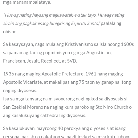
mga mananampalataya.
“Huwag nating hayaang magkawatak-watak tayo. Huwag nating
sirain ang pagkakaisang binigkis ng Espiritu Santo,”
paalala ng
obispo.
Sa kasaysayan, nagsimula ang Kristiyanismo sa isla noong 1600s
sa pamamagitan ng pagmimisyon ng mga Augustinian,
Franciscan, Jesuit, Recollect, at SVD.
1936 nang maging Apostolic Prefecture, 1961 nang maging
Apostolic Vicariate, at makalipas ang 75 taon ay ganap na itong
naging diyosesis.
Isa sa mga tanyang na misyonerong naglingkod sa diyosesis si
San Ezekiel Moreno na naging kura paroko ng Sto Nino Church o
ang kasalukuyang cathedral ng diyosesis.
Sa kasalukuyan, mayroong 40 parokya ang diyosesis at isang
personal parish na nakatuon sa paglilingkod sa mga katutubong