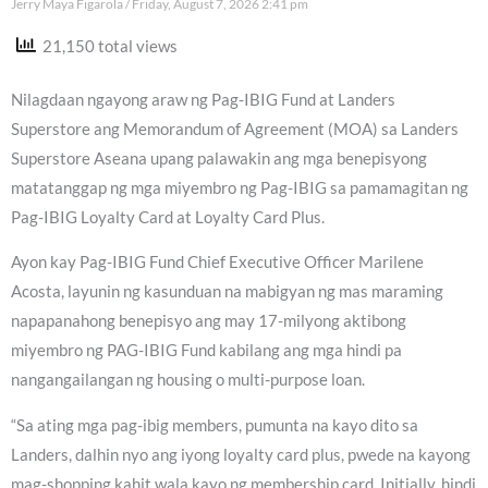
Jerry Maya Figarola
Friday, August 7, 2026 2:41 pm
21,150 total views
Nilagdaan ngayong araw ng Pag-IBIG Fund at Landers
Superstore ang Memorandum of Agreement (MOA) sa Landers
Superstore Aseana upang palawakin ang mga benepisyong
matatanggap ng mga miyembro ng Pag-IBIG sa pamamagitan ng
Pag-IBIG Loyalty Card at Loyalty Card Plus.
Ayon kay Pag-IBIG Fund Chief Executive Officer Marilene
Acosta, layunin ng kasunduan na mabigyan ng mas maraming
napapanahong benepisyo ang may 17-milyong aktibong
miyembro ng PAG-IBIG Fund kabilang ang mga hindi pa
nangangailangan ng housing o multi-purpose loan.
“Sa ating mga pag-ibig members, pumunta na kayo dito sa
Landers, dalhin nyo ang iyong loyalty card plus, pwede na kayong
mag-shopping kahit wala kayo ng membership card. Initially, hindi