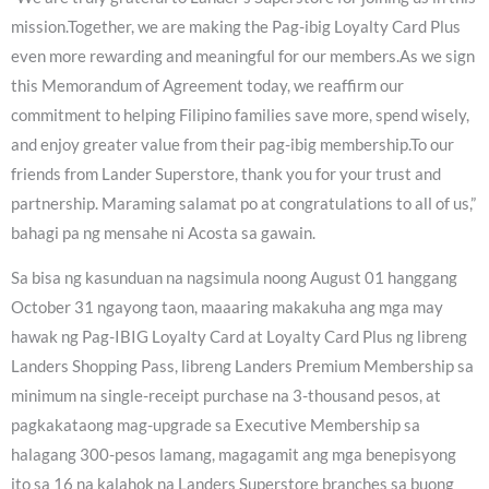
mission.Together, we are making the Pag-ibig Loyalty Card Plus
even more rewarding and meaningful for our members.As we sign
this Memorandum of Agreement today, we reaffirm our
commitment to helping Filipino families save more, spend wisely,
and enjoy greater value from their pag-ibig membership.To our
friends from Lander Superstore, thank you for your trust and
partnership. Maraming salamat po at congratulations to all of us,”
bahagi pa ng mensahe ni Acosta sa gawain.
Sa bisa ng kasunduan na nagsimula noong August 01 hanggang
October 31 ngayong taon, maaaring makakuha ang mga may
hawak ng Pag-IBIG Loyalty Card at Loyalty Card Plus ng libreng
Landers Shopping Pass, libreng Landers Premium Membership sa
minimum na single-receipt purchase na 3-thousand pesos, at
pagkakataong mag-upgrade sa Executive Membership sa
halagang 300-pesos lamang, magagamit ang mga benepisyong
ito sa 16 na kalahok na Landers Superstore branches sa buong