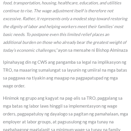
food, transportation, housing, healthcare, education, and utilities
continue to rise. The wage adjustment itself is therefore not
excessive. Rather, it represents only a modest step toward restoring
the dignity of labor and helping workers meet their families’ most
basic needs. To postpone even this limited relief places an
additional burden on those who already bear the greatest weight of
today’s economic challenges,”
ayon sa mensahe ni Bishop Alminaza
Ipinahayag din ng CWS ang pangamba sa legal na implikasyon ng
TRO, na maaaring sumalungat sa layunin ng umiiral na mga batas
sa paggawa na tiyakin ang maagap na pagpapatupad ng mga
wage order.
Hinimok ng grupo ang kagyat na pag-alis sa TRO, paggalang sa
mga batas ng labor laws hinggil sa implementasyon ng wage
orders, pagpapatuloy ng dayalogo sa pagitan ng pamahalaan, mga
employer at labor groups, at pagsusulong ng mga tunay na
pagbabagong maglalapit sa minimum wage sa tunay na family