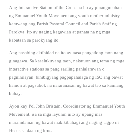
Ang Interactive Station of the Cross na ito ay pinangunahan
ng Emmanuel Youth Movement ang youth mother ministry
katuwang ang Parish Pastoral Council and Parish Staff ng
Parokya. Ito ay naging kagawian at panata na ng mga
kabataan sa parokyang ito.
Ang nasabing aktibidad na ito ay nasa pangatlong taon nang
ginagawa. Sa kasalukuyang taon, nakatuon ang tema ng mga
interactive stations sa pang sariling panlalarawan o
pagninilayan, binibigyang pagpapahalaga ng ISC ang bawat
hamon at pagsubok na nararanasan ng bawat tao sa kanilang
buhay.
Ayon kay Pol John Bristain, Coordinator ng Emmanuel Youth
Movement, isa sa mga layunin nito ay upang mas
maramdaman ng bawat makikibahagi ang naging tagpo ni
Hesus sa daan ng krus.