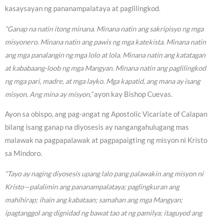
kasaysayan ng pananampalataya at paglilingkod.
“Ganap na natin itong minana. Minana natin ang sakripisyo ng mga
misyonero. Minana natin ang pawis ng mga katekista. Minana natin
ang mga panalangin ng mga lolo at lola. Minana natin ang katatagan
at kababaang-loob ng mga Mangyan. Minana natin ang paglilingkod
ng mga pari, madre, at mga layko. Mga kapatid, ang mana ay isang
misyon. Ang mina ay misyon,”
ayon kay Bishop Cuevas.
Ayon sa obispo, ang pag-angat ng Apostolic Vicariate of Calapan
bilang isang ganap na diyosesis ay nangangahulugang mas
malawak na pagpapalawak at pagpapaigting ng misyon ni Kristo
sa Mindoro.
“Tayo ay naging diyosesis upang lalo pang palawakin ang misyon ni
Kristo—palalimin ang pananampalataya; paglingkuran ang
mahihirap; ihain ang kabataan; samahan ang mga Mangyan;
ipagtanggol ang dignidad ng bawat tao at ng pamilya; itaguyod ang