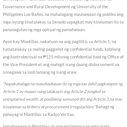
Governance and Rural Development ng University of the
Philippines Los Baños, na mahalagang maunawaan ng publiko ang
mga isyung tinatalakay sa Senado sapagkat may kinalaman ito sa
pananagutan ng mga opisyal ng pamahalaan.
Ayon kay Mantillas, nakatuon na ang paglilitis sa Article 1, na
tumatalakay sa maling paggamit ng confidential funds, kabilang
ang kontrobersyal na ₱125 milyong confidential fund ng Office of
the Vice President at ang mahigit isang daang disbursement na
isinagawa sa loob lamang ng isang araw.
“Napakahalaga na masubaybayan ito ng mga tao dahil pagkatapos ng
Article 1 ay maaari nang talakayin ang Article 2 tungkol sa
unexplained wealth, at posibleng sumunod din ang Article 3 na may
kinalaman sa bribery at procurement irregularities.”
Bahagi ng
pahayag ni Mantillas sa Radyo Veritas.
Ipinaliwanag ni Mantillas na ang testimonya ng mga state