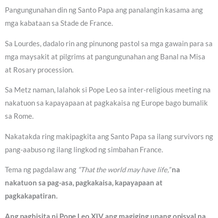
Pangungunahan din ng Santo Papa ang panalangin kasama ang
mga kabataan sa Stade de France.
Sa Lourdes, dadalo rin ang pinunong pastol sa mga gawain para sa
mga maysakit at pilgrims at pangungunahan ang Banal na Misa
at Rosary procession.
Sa Metz naman, lalahok si Pope Leo sa inter-religious meeting na
nakatuon sa kapayapaan at pagkakaisa ng Europe bago bumalik
sa Rome.
Nakatakda ring makipagkita ang Santo Papa sa ilang survivors ng
pang-aabuso ng ilang lingkod ng simbahan France.
Tema ng pagdalaw ang
“That the world may have life,”
na
nakatuon sa pag-asa, pagkakaisa, kapayapaan at
pagkakapatiran.
Ang pagbisita ni Pope Leo XIV ang magiging unang opisyal na