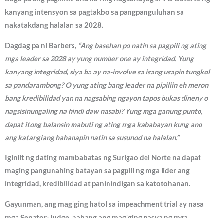
kanyang intensyon sa pagtakbo sa pangpanguluhan sa
nakatakdang halalan sa 2028.
Dagdag pa ni Barbers,
“Ang basehan po natin sa pagpili ng ating
mga leader sa 2028 ay yung number one ay integridad. Yung
kanyang integridad, siya ba ay na-involve sa isang usapin tungkol
sa pandarambong? O yung ating bang leader na pipiliin eh meron
bang kredibilidad yan na nagsabing ngayon tapos bukas dineny o
nagsisinungaling na hindi daw nasabi? Yung mga ganung punto,
dapat itong balansin mabuti ng ating mga kababayan kung ano
ang katangiang hahanapin natin sa susunod na halalan.”
Iginiit ng dating mambabatas ng Surigao del Norte na dapat
maging pangunahing batayan sa pagpili ng mga lider ang
integridad, kredibilidad at paninindigan sa katotohanan.
Gayunman, ang magiging hatol sa impeachment trial ay nasa
mga Senator-Judge, habang ang magiging pasya ng mga