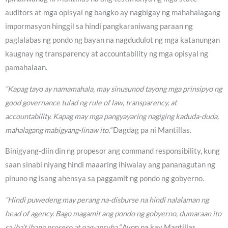
auditors at mga opisyal ng bangko ay nagbigay ng mahahalagang
impormasyon hinggil sa hindi pangkaraniwang paraan ng
paglalabas ng pondo ng bayan na nagdudulot ng mga katanungan
kaugnay ng transparency at accountability ng mga opisyal ng
pamahalaan.
“Kapag tayo ay namamahala, may sinusunod tayong mga prinsipyo ng
good governance tulad ng rule of law, transparency, at
accountability. Kapag may mga pangyayaring nagiging kaduda-duda,
mahalagang mabigyang-linaw ito.”
Dagdag pa ni Mantillas.
Binigyang-diin din ng propesor ang command responsibility, kung
saan sinabi niyang hindi maaaring ihiwalay ang pananagutan ng
pinuno ng isang ahensya sa paggamit ng pondo ng gobyerno.
“Hindi puwedeng may perang na-disburse na hindi nalalaman ng
head of agency. Bago magamit ang pondo ng gobyerno, dumaraan ito
sa iba’t ibang proseso at pag-apruba.”
Ayon pa kay Mantillas.