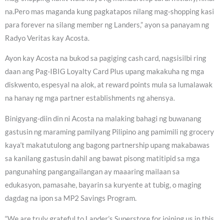
na.Pero mas maganda kung pagkatapos nilang mag-shopping kasi
para forever na silang member ng Landers,” ayon sa panayam ng
Radyo Veritas kay Acosta.
Ayon kay Acosta na bukod sa pagiging cash card, nagsisilbi ring
daan ang Pag-IBIG Loyalty Card Plus upang makakuha ng mga
diskwento, espesyal na alok, at reward points mula sa lumalawak
na hanay ng mga partner establishments ng ahensya.
Binigyang-diin din ni Acosta na malaking bahagi ng buwanang
gastusin ng maraming pamilyang Pilipino ang pamimili ng grocery
kaya’t makatutulong ang bagong partnership upang makabawas
sa kanilang gastusin dahil ang bawat pisong matitipid sa mga
pangunahing pangangailangan ay maaaring mailaan sa
edukasyon, pamasahe, bayarin sa kuryente at tubig, o maging
dagdag na ipon sa MP2 Savings Program.
“We are truly grateful to Lander’s Superstore for joining us in this