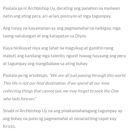
Paalala pa ni Archbishop Uy, darating ang panahon na maiiwan
natin ang ating pera, ari-arian, posisyon at mga tagumpay.
Ang tunay na kayamanan ay ang pagmamahal na naibigay, mga
taong natulungan at ang katapatan sa Diyos.
Kaya hinikayat niya ang lahat na magsikap at gamitin nang
mabuti ang kanilang mga talento, ngunit huwag hayaang ang pera
at tagumpay ang mangibabaw sa ating buhay.
Paalala pa ng arsobispo,
“We are all just passing through this world.
This life is not our final destination. If we spend all our time
collecting things that cannot last, we may forget to seek the One
who lasts forever.”
Sinabi ni Archbishop Uy na ang pinakamahalagang tagumpay ay
ang buhay na puno ng pagmamahal at nananatiling tapat kay
Kristo.