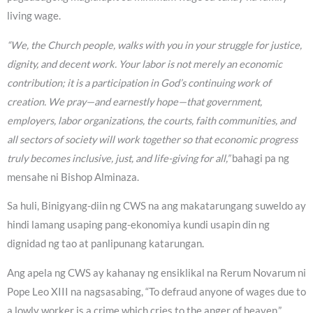
living wage.
“We, the Church people, walks with you in your struggle for justice,
dignity, and decent work. Your labor is not merely an economic
contribution; it is a participation in God’s continuing work of
creation. We pray—and earnestly hope—that government,
employers, labor organizations, the courts, faith communities, and
all sectors of society will work together so that economic progress
truly becomes inclusive, just, and life-giving for all,”
bahagi pa ng
mensahe ni Bishop Alminaza.
Sa huli, Binigyang-diin ng CWS na ang makatarungang suweldo ay
hindi lamang usaping pang-ekonomiya kundi usapin din ng
dignidad ng tao at panlipunang katarungan.
Ang apela ng CWS ay kahanay ng ensiklikal na Rerum Novarum ni
Pope Leo XIII na nagsasabing, “To defraud anyone of wages due to
a lowly worker is a crime which cries to the anger of heaven,”