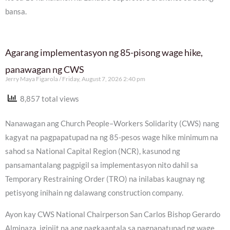
bansa.
Agarang implementasyon ng 85-pisong wage hike,
panawagan ng CWS
Jerry Maya Figarola
Friday, August 7, 2026 2:40 pm
8,857 total views
Nanawagan ang Church People–Workers Solidarity (CWS) nang
kagyat na pagpapatupad na ng 85-pesos wage hike minimum na
sahod sa National Capital Region (NCR), kasunod ng
pansamantalang pagpigil sa implementasyon nito dahil sa
Temporary Restraining Order (TRO) na inilabas kaugnay ng
petisyong inihain ng dalawang construction company.
Ayon kay CWS National Chairperson San Carlos Bishop Gerardo
Alminaza, iginiit na ang pagkaantala sa pagpapatupad ng wage