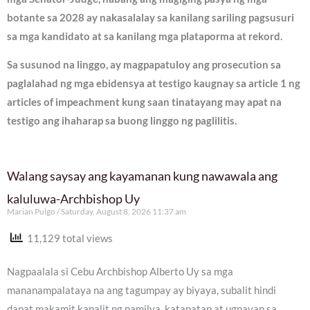
botante sa 2028 ay nakasalalay sa kanilang sariling pagsusuri
sa mga kandidato at sa kanilang mga plataporma at rekord.
Sa susunod na linggo, ay magpapatuloy ang prosecution sa
paglalahad ng mga ebidensya at testigo kaugnay sa article 1 ng
articles of impeachment kung saan tinatayang may apat na
testigo ang ihaharap sa buong linggo ng paglilitis.
Walang saysay ang kayamanan kung nawawala ang
kaluluwa-Archbishop Uy
Marian Pulgo
Saturday, August 8, 2026 11:37 am
11,129 total views
Nagpaalala si Cebu Archbishop Alberto Uy sa mga
mananampalataya na ang tagumpay ay biyaya, subalit hindi
dapat makamit kapalit ng pamilya, katapatan at ugnayan sa