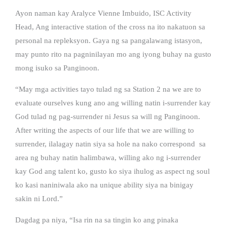
Ayon naman kay Aralyce Vienne Imbuido, ISC Activity
Head, Ang interactive station of the cross na ito nakatuon sa
personal na repleksyon. Gaya ng sa pangalawang istasyon,
may punto rito na pagninilayan mo ang iyong buhay na gusto
mong isuko sa Panginoon.
“May mga activities tayo tulad ng sa Station 2 na we are to
evaluate ourselves kung ano ang willing natin i-surrender kay
God tulad ng pag-surrender ni Jesus sa will ng Panginoon.
After writing the aspects of our life that we are willing to
surrender, ilalagay natin siya sa hole na nako correspond
sa
area ng buhay natin halimbawa, willing ako ng i-surrender
kay God ang talent ko, gusto ko siya ihulog as aspect ng soul
ko kasi naniniwala ako na unique ability siya na binigay
sakin ni Lord.”
Dagdag pa niya, “Isa rin na sa tingin ko ang pinaka