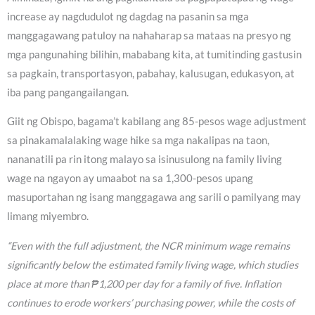
increase ay nagdudulot ng dagdag na pasanin sa mga
manggagawang patuloy na nahaharap sa mataas na presyo ng
mga pangunahing bilihin, mababang kita, at tumitinding gastusin
sa pagkain, transportasyon, pabahay, kalusugan, edukasyon, at
iba pang pangangailangan.
Giit ng Obispo, bagama’t kabilang ang 85-pesos wage adjustment
sa pinakamalalaking wage hike sa mga nakalipas na taon,
nananatili pa rin itong malayo sa isinusulong na family living
wage na ngayon ay umaabot na sa 1,300-pesos upang
masuportahan ng isang manggagawa ang sarili o pamilyang may
limang miyembro.
“Even with the full adjustment, the NCR minimum wage remains
significantly below the estimated family living wage, which studies
place at more than ₱1,200 per day for a family of five. Inflation
continues to erode workers’ purchasing power, while the costs of