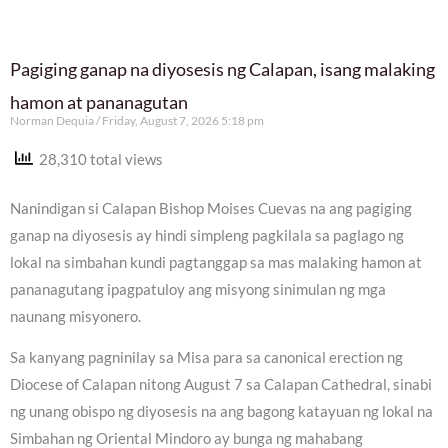
Pagiging ganap na diyosesis ng Calapan, isang malaking
hamon at pananagutan
Norman Dequia
Friday, August 7, 2026 5:18 pm
28,310 total views
Nanindigan si Calapan Bishop Moises Cuevas na ang pagiging
ganap na diyosesis ay hindi simpleng pagkilala sa paglago ng
lokal na simbahan kundi pagtanggap sa mas malaking hamon at
pananagutang ipagpatuloy ang misyong sinimulan ng mga
naunang misyonero.
Sa kanyang pagninilay sa Misa para sa canonical erection ng
Diocese of Calapan nitong August 7 sa Calapan Cathedral, sinabi
ng unang obispo ng diyosesis na ang bagong katayuan ng lokal na
Simbahan ng Oriental Mindoro ay bunga ng mahabang