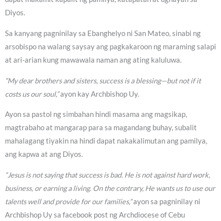
Diyos.
Sa kanyang pagninilay sa Ebanghelyo ni San Mateo, sinabi ng
arsobispo na walang saysay ang pagkakaroon ng maraming salapi
at ari-arian kung mawawala naman ang ating kaluluwa.
“My dear brothers and sisters, success is a blessing—but not if it
costs us our soul,”
ayon kay Archbishop Uy.
Ayon sa pastol ng simbahan hindi masama ang magsikap,
magtrabaho at mangarap para sa magandang buhay, subalit
mahalagang tiyakin na hindi dapat nakakalimutan ang pamilya,
ang kapwa at ang Diyos.
“Jesus is not saying that success is bad. He is not against hard work,
business, or earning a living. On the contrary, He wants us to use our
talents well and provide for our families,”
ayon sa pagninilay ni
Archbishop Uy sa facebook post ng Archdiocese of Cebu