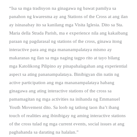
“Isa sa mga tradisyon na ginagawa ng bawat pamilya sa
panahon ng kwaresma ay ang Stations of the Cross at ang ilan
ay isinasabay ito sa kanilang mga Visita Iglesia. Dito sa Sta.
Maria della Strada Parish, ma e experience nila ang kakaibang
paraan ng pagdarasal ng stations of the cross, ginawa itong
interactive para ang mga mananampalataya mismo ay
makaranas ng ilan sa mga naging tagpo rito at tayo bilang
mga Katolikong Pilipino ay pinapahalagahan ang experiential
aspect sa ating pananampalataya. Binibigyan din natin ng
active participation ang mga mananampalataya habang
ginagawa ang ating interactive stations of the cross sa
pamamagitan ng mga activities na inihanda ng Emmanuel
Youth Movement dito. Sa loob ng tatlong taon iba’t ibang
touch of realities ang ibinibigay ng aming interactive stations
of the cross tulad ng mga current events, social issues at ang
paghahanda sa darating na halalan.”