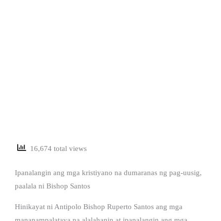
16,674 total views
Ipanalangin ang mga kristiyano na dumaranas ng pag-uusig,
paalala ni Bishop Santos
Hinikayat ni Antipolo Bishop Ruperto Santos ang mga
mananampalataya na alalahanin at ipanalangin ang mga