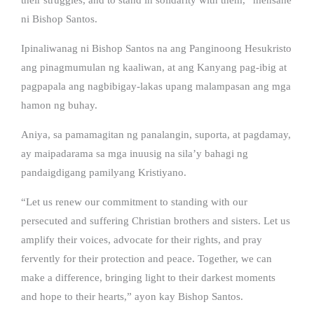
ni Bishop Santos.
Ipinaliwanag ni Bishop Santos na ang Panginoong Hesukristo
ang pinagmumulan ng kaaliwan, at ang Kanyang pag-ibig at
pagpapala ang nagbibigay-lakas upang malampasan ang mga
hamon ng buhay.
Aniya, sa pamamagitan ng panalangin, suporta, at pagdamay,
ay maipadarama sa mga inuusig na sila’y bahagi ng
pandaigdigang pamilyang Kristiyano.
“Let us renew our commitment to standing with our
persecuted and suffering Christian brothers and sisters. Let us
amplify their voices, advocate for their rights, and pray
fervently for their protection and peace. Together, we can
make a difference, bringing light to their darkest moments
and hope to their hearts,” ayon kay Bishop Santos.