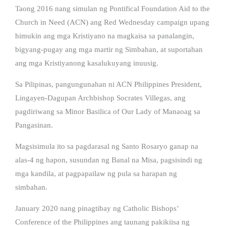
Taong 2016 nang simulan ng Pontifical Foundation Aid to the
Church in Need (ACN) ang Red Wednesday campaign upang
himukin ang mga Kristiyano na magkaisa sa panalangin,
bigyang-pugay ang mga martir ng Simbahan, at suportahan
ang mga Kristiyanong kasalukuyang inuusig.
Sa Pilipinas, pangungunahan ni ACN Philippines President,
Lingayen-Dagupan Archbishop Socrates Villegas, ang
pagdiriwang sa Minor Basilica of Our Lady of Manaoag sa
Pangasinan.
Magsisimula ito sa pagdarasal ng Santo Rosaryo ganap na
alas-4 ng hapon, susundan ng Banal na Misa, pagsisindi ng
mga kandila, at pagpapailaw ng pula sa harapan ng
simbahan.
January 2020 nang pinagtibay ng Catholic Bishops’
Conference of the Philippines ang taunang pakikiisa ng