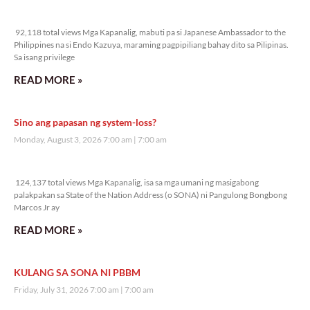
92,118 total views
92,118 total views Mga Kapanalig, mabuti pa si Japanese Ambassador to the
Philippines na si Endo Kazuya, maraming pagpipiliang bahay dito sa Pilipinas.
Sa isang privilege
READ MORE »
Sino ang papasan ng system-loss?
Monday, August 3, 2026 7:00 am
7:00 am
124,137 total views
124,137 total views Mga Kapanalig, isa sa mga umani ng masigabong
palakpakan sa State of the Nation Address (o SONA) ni Pangulong Bongbong
Marcos Jr ay
READ MORE »
KULANG SA SONA NI PBBM
Friday, July 31, 2026 7:00 am
7:00 am