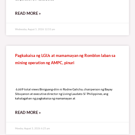
READ MORE »
Wednesday, August 5, 2026 12:53 pm
Pagkakaisa ng LGUs at mamamayan ng Romblon laban sa
mining operation ng AMPC, pinuri
6,669 total views
6,669 total views Binigyang-diin ni Rodne Galicha, chairperson ng Bayay
Sibuyanon at executive director ng Living Laudato Si’ Philippines, ang
kahalagahan ng pagkakaisa ng mamamayan at
READ MORE »
Monday, August 3, 2026 6:25 pm