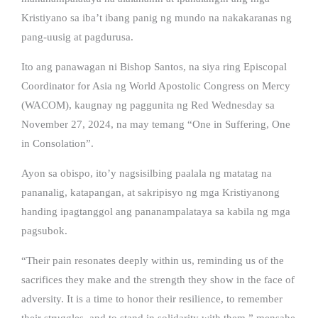
Kristiyano sa iba’t ibang panig ng mundo na nakakaranas ng
pang-uusig at pagdurusa.
Ito ang panawagan ni Bishop Santos, na siya ring Episcopal
Coordinator for Asia ng World Apostolic Congress on Mercy
(WACOM), kaugnay ng paggunita ng Red Wednesday sa
November 27, 2024, na may temang “One in Suffering, One
in Consolation”.
Ayon sa obispo, ito’y nagsisilbing paalala ng matatag na
pananalig, katapangan, at sakripisyo ng mga Kristiyanong
handing ipagtanggol ang pananampalataya sa kabila ng mga
pagsubok.
“Their pain resonates deeply within us, reminding us of the
sacrifices they make and the strength they show in the face of
adversity. It is a time to honor their resilience, to remember
their struggles, and to stand in solidarity with them,” mensahe