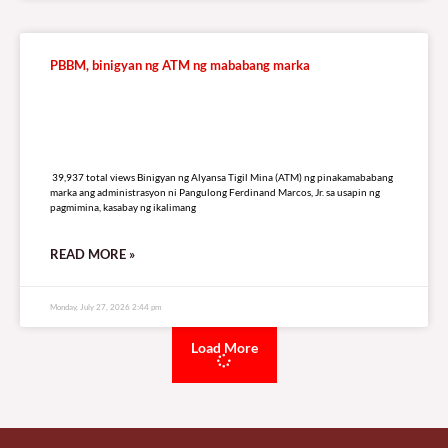
PBBM, binigyan ng ATM ng mababang marka
39,937 total views
39,937 total views Binigyan ng Alyansa Tigil Mina (ATM) ng pinakamababang
marka ang administrasyon ni Pangulong Ferdinand Marcos, Jr. sa usapin ng
pagmimina, kasabay ng ikalimang
READ MORE »
Monday, July 27, 2026 2:44 pm
Load More