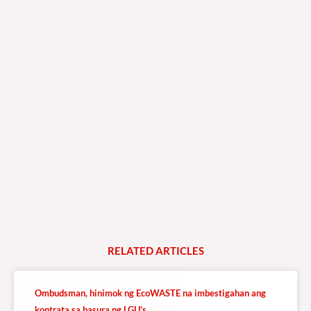
RELATED
A
R
T
I
C
L
E
S
Ombudsman, hinimok ng EcoWASTE na imbestigahan ang
kontrata sa basura ng LGU’s