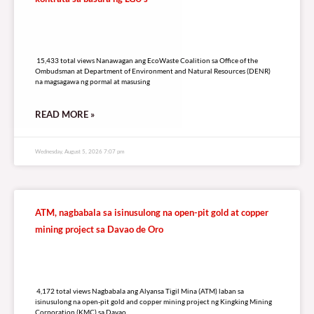
15,433 total views
15,433 total views Nanawagan ang EcoWaste Coalition sa Office of the
Ombudsman at Department of Environment and Natural Resources (DENR)
na magsagawa ng pormal at masusing
READ MORE »
Wednesday, August 5, 2026 7:07 pm
ATM, nagbabala sa isinusulong na open-pit gold at copper
mining project sa Davao de Oro
4,172 total views
4,172 total views Nagbabala ang Alyansa Tigil Mina (ATM) laban sa
isinusulong na open-pit gold and copper mining project ng Kingking Mining
Corporation (KMC) sa Davao