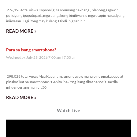
276,193 total views
276,193 total views Kapanalig, sa anumang hakbang., planong gagawin.,
polisiyang ipapatupad.,mga pangakong binitiwan, o mga usapin na sadyang
iniiwasan. Lagi itong may kulang. Hindi ibig sabihin,
READ MORE »
Para sa isang smartphone?
Wednesday, July 29, 2026 7:00 am
7:00 am
298,028 total views
298,028 total views Mga Kapanalig, sinong ayaw manalo ng pinakabago at
pinakasikat na smartphone? Ganito inakit ng isang sikat na social media
influencer ang mahigit 50
READ MORE »
Watch Live