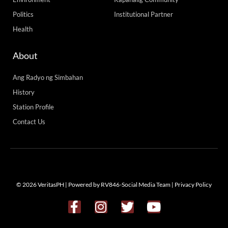
Politics
Institutional Partner
Health
About
Ang Radyo ng Simbahan
History
Station Profile
Contact Us
© 2026 VeritasPH | Powered by RV846-Social Media Team |
Privacy Policy
F
I
T
Y
a
n
w
o
c
s
i
u