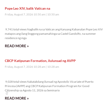
Pope Leo XIV, balik Vatican na
Friday, August 7, 2026 10:50 am
10:50 am
9,741 total views
9,741 total views Nagbalik na sa Vatican ang Kanyang Kabanalan Pope Leo XIV
matapos ang ilang linggong pamamahinga sa Castel Gandolfo, na summer
residence ng mga
READ MORE »
CBCP Katipunan Formation, ilulunsad ng AVPP
Friday, August 7, 2026 10:28 am
10:28 am
9,028 total views
9,028 total views Nakatakdang ilunsad ng Apostolic Vicariate of Puerto
Princesa (AVPP) ang CBCP Katipunan Formation Program for Good
Citizenship sa Agosto 11, 2026 sa Seminario
READ MORE »