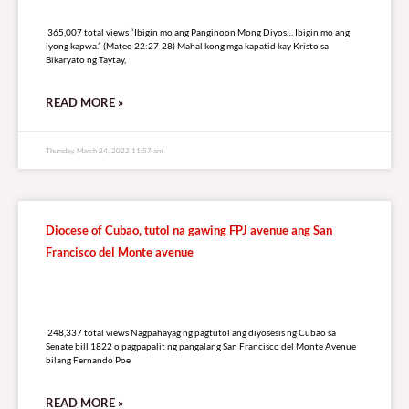
RELATED
A
R
T
I
C
L
E
S
Kahalagahan ng Tamang Pagpili ng Lider, Tinalakay sa Vox
Consolacion Episode 1