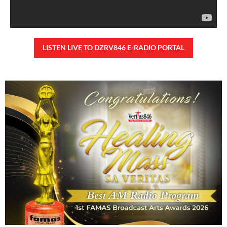
CONFIDENTIAL FUND
Friday, August 7, 2026 7:00 am
7:00 am
93,649 total views
93,649 total views Kapanalig, sa impeachment trial ni Vice President Sara
Duterte, naging malinaw sa madlang bayan na ang “confidential fund” ay isang
public fund o
READ MORE »
Karapatan sa disenteng tahanan
Wednesday, August 5, 2026 7:00 am
7:00 am
163,042 total views
163,042 total views Mga Kapanalig, karapatan ng bawat tao ang magkaroon ng
disenteng tahanan. Para masabing disente, dapat itong sapat, ligtas, may
seguridad, at nagbibigay-daan sa
READ MORE »