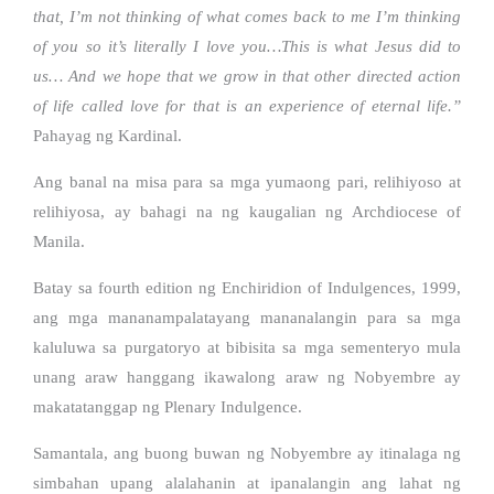
that, I’m not thinking of what comes back to me I’m thinking
of you so it’s literally I love you…This is what Jesus did to
us… And we hope that we grow in that other directed action
of life called love for that is an experience of eternal life.”
Pahayag ng Kardinal.
Ang banal na misa para sa mga yumaong pari, relihiyoso at
relihiyosa, ay bahagi na ng kaugalian ng Archdiocese of
Manila.
Batay sa fourth edition ng Enchiridion of Indulgences, 1999,
ang mga mananampalatayang mananalangin para sa mga
kaluluwa sa purgatoryo at bibisita sa mga sementeryo mula
unang araw hanggang ikawalong araw ng Nobyembre ay
makatatanggap ng Plenary Indulgence.
Samantala, ang buong buwan ng Nobyembre ay itinalaga ng
simbahan upang alalahanin at ipanalangin ang lahat ng