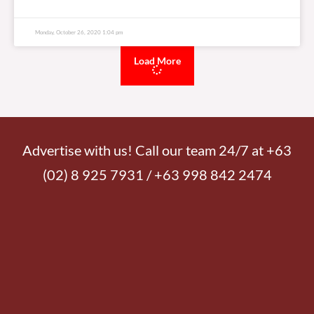
219,812 total views
219,812 total views (Upper L-R) Annalou Calzado and Mimot Astoveza, Agta
youth members from General Nakar, Quezon; Edil Guyano, Development Head
of CBCP NASSA/Caritas Philippines; and
READ MORE »
Tuesday, May 6, 2025 4:16 pm
Pagtaas ng Covid cases sa NCR, ‘weak surge’- Octa
234,959 total views
234,959 total views Muling pinapaalalahanan ng mga eksperto ang mga
Pilipino na patuloy na mag-ingat sa banta ng COVID-19 sa muling pagtaas ng
bilang ng mga
READ MORE »