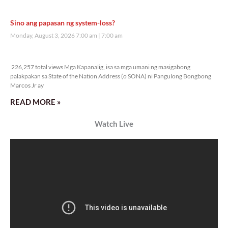
Veritas Editorial
Rev. Fr. Anton CT Pascual
TUNAY NA KALAGAYAN NG BANSA
Saturday, August 8, 2026 7:00 am
7:00 am
27,607 total views
27,607 total views Kapanalig, sa ikalimang SONA ng Pangulong Ferdinand
Marcos Jr., idinetalye nito ang maraming accomplishment ng administrasyon.
Pero, nakalimutan ni PBBM na i-ulat sa
READ MORE »