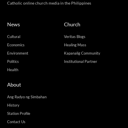
Diocese of Cubao, tutol na gawing FPJ avenue ang San
Francisco del Monte avenue
248,337 total views
248,337 total views Nagpahayag ng pagtutol ang diyosesis ng Cubao sa
Senate bill 1822 o pagpapalit ng pangalang San Francisco del Monte Avenue
bilang Fernando Poe
READ MORE »
Monday, October 26, 2020 1:04 pm
Load More
Advertise with us! Call our team 24/7 at +63