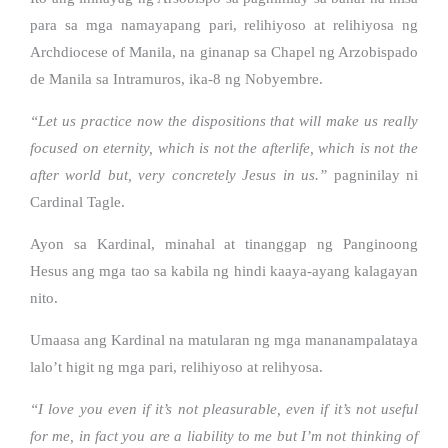
para sa mga namayapang pari, relihiyoso at relihiyosa ng
Archdiocese of Manila, na ginanap sa Chapel ng Arzobispado
de Manila sa Intramuros, ika-8 ng Nobyembre.
“Let us practice now the dispositions that will make us really
focused on eternity, which is not the afterlife, which is not the
after world but, very concretely Jesus in us.”
pagninilay ni
Cardinal Tagle.
Ayon sa Kardinal, minahal at tinanggap ng Panginoong
Hesus ang mga tao sa kabila ng hindi kaaya-ayang kalagayan
nito.
Umaasa ang Kardinal na matularan ng mga mananampalataya
lalo’t higit ng mga pari, relihiyoso at relihyosa.
“I love you even if it’s not pleasurable, even if it’s not useful
for me, in fact you are a liability to me but I’m not thinking of