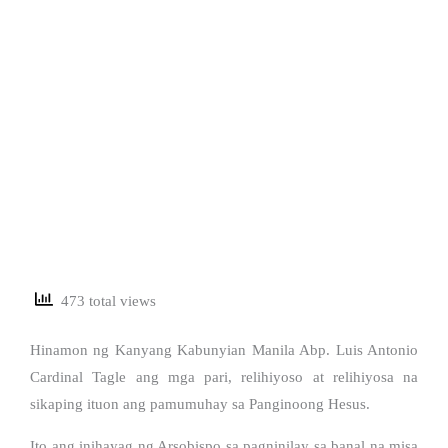
473 total views
Hinamon ng Kanyang Kabunyian Manila Abp. Luis Antonio
Cardinal Tagle ang mga pari, relihiyoso at relihiyosa na
sikaping ituon ang pamumuhay sa Panginoong Hesus.
Ito ang inihayag ng Arsobispo sa pagninilay sa banal na misa