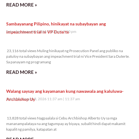
READ MORE »
Sambayanang Pilipino, hinikayat na subaybayan ang
impeachment trial ni VP Duterte
Saturday, August 8, 2026 7:10 pm
7:10 pm
23,116 total views
23,116 total views Muling hinikayat ng Prosecution Panel ang publiko na
patuloy na subaybayan ang impeachment trial ni Vice President Sara Duterte.
Sa panayam ng programang
READ MORE »
Walang saysay ang kayamanan kung nawawala ang kaluluwa-
Archbishop Uy
Saturday, August 8, 2026 11:37 am
11:37 am
13,828 total views
13,828 total views Nagpaalala si Cebu Archbishop Alberto Uy sa mga
mananampalataya na ang tagumpay ay biyaya, subalit hindi dapat makamit
kapalit ng pamilya, katapatan at