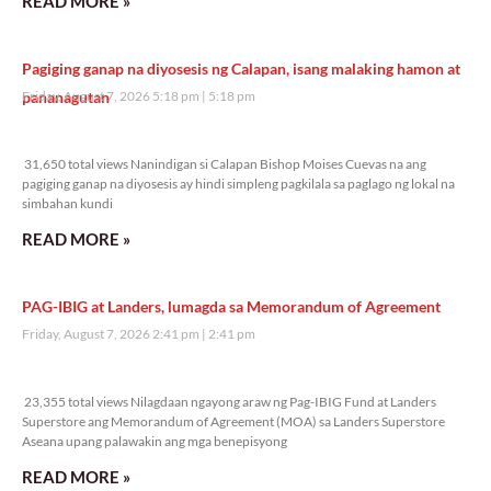
READ MORE »
Pagiging ganap na diyosesis ng Calapan, isang malaking hamon at
pananagutan
Friday, August 7, 2026 5:18 pm
5:18 pm
31,650 total views
31,650 total views Nanindigan si Calapan Bishop Moises Cuevas na ang
pagiging ganap na diyosesis ay hindi simpleng pagkilala sa paglago ng lokal na
simbahan kundi
READ MORE »
PAG-IBIG at Landers, lumagda sa Memorandum of Agreement
Friday, August 7, 2026 2:41 pm
2:41 pm
23,355 total views
23,355 total views Nilagdaan ngayong araw ng Pag-IBIG Fund at Landers
Superstore ang Memorandum of Agreement (MOA) sa Landers Superstore
Aseana upang palawakin ang mga benepisyong
READ MORE »