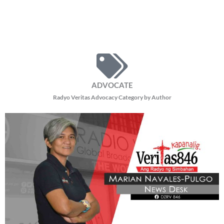
Thursday, August 6, 2026 1:30 pm
1:30 pm
7,516 total views
7,516 total views Matagumpay na naidaos ng Church People Workers
Solidarity ang ikatlong General Assembly nito sa Talisay City, Negros
Occidental sa temang “Faith in Action,
READ MORE »
BE OUR PARTNERS
THIS PORTION IS BROUGHT YOU BY