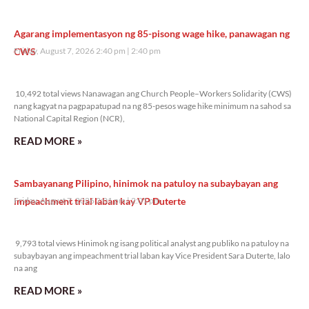
Agarang implementasyon ng 85-pisong wage hike, panawagan ng
CWS
Friday, August 7, 2026 2:40 pm
2:40 pm
10,492 total views
10,492 total views Nanawagan ang Church People–Workers Solidarity (CWS)
nang kagyat na pagpapatupad na ng 85-pesos wage hike minimum na sahod sa
National Capital Region (NCR),
READ MORE »
Sambayanang Pilipino, hinimok na patuloy na subaybayan ang
impeachment trial laban kay VP Duterte
Friday, August 7, 2026 2:01 pm
2:01 pm
9,793 total views
9,793 total views Hinimok ng isang political analyst ang publiko na patuloy na
subaybayan ang impeachment trial laban kay Vice President Sara Duterte, lalo
na ang
READ MORE »