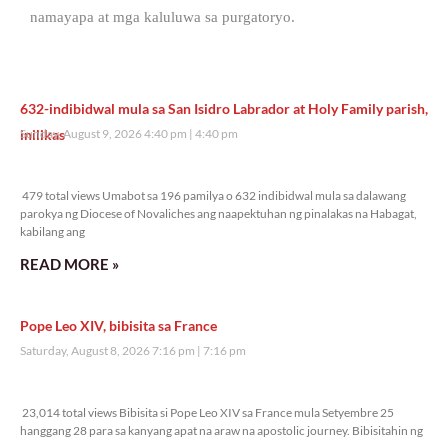
namayapa at mga kaluluwa sa purgatoryo.
632-indibidwal mula sa San Isidro Labrador at Holy Family parish,
inilikas
Sunday, August 9, 2026 4:40 pm
4:40 pm
479 total views
479 total views Umabot sa 196 pamilya o 632 indibidwal mula sa dalawang
parokya ng Diocese of Novaliches ang naapektuhan ng pinalakas na Habagat,
kabilang ang
READ MORE »
Pope Leo XIV, bibisita sa France
Saturday, August 8, 2026 7:16 pm
7:16 pm
23,014 total views
23,014 total views Bibisita si Pope Leo XIV sa France mula Setyembre 25
hanggang 28 para sa kanyang apat na araw na apostolic journey. Bibisitahin ng