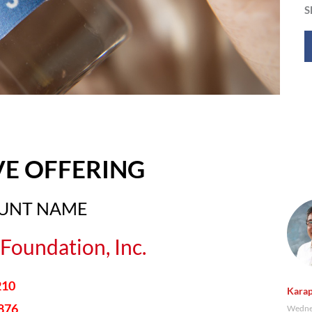
S
VE OFFERING
OUNT NAME
Foundation, Inc.
210
Karap
876
Wednes