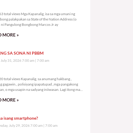
0,663 total views
3 total views Mga Kapanalig, isa sa mga umani ng
bong palakpakan sa State of the Nation Address (o
ni Pangulong Bongbong Marcos Jr ay
 MORE »
NG SA SONA NI PBBM
, July 31, 2026 7:00 am
7:00 am
2,720 total views
0 total views Kapanalig, sa anumang hakbang.,
g gagawin., polisiyang ipapatupad.,mga pangakong
an, o mga usapin na sadyang iniiwasan. Lagi itong may
 Hindi ibig sabihin,
 MORE »
sa isang smartphone?
day, July 29, 2026 7:00 am
7:00 am