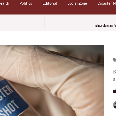
ealth
Politics
Editorial
Social Zone
Disaster 
Isinusulong na “
K
s