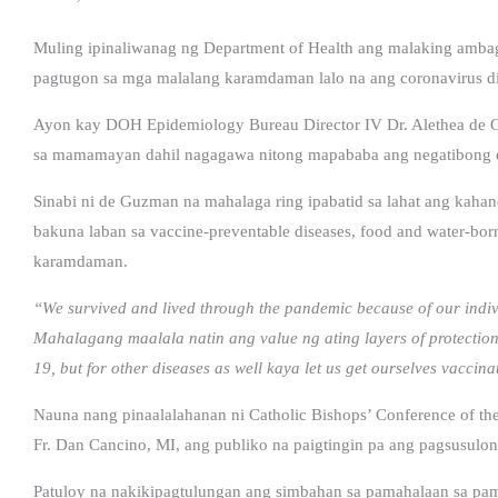
Muling ipinaliwanag ng Department of Health ang malaking amba
pagtugon sa mga malalang karamdaman lalo na ang coronavirus di
Ayon kay DOH Epidemiology Bureau Director IV Dr. Alethea de 
sa mamamayan dahil nagagawa nitong mapababa ang negatibong 
Sinabi ni de Guzman na mahalaga ring ipabatid sa lahat ang kaha
bakuna laban sa vaccine-preventable diseases, food and water-bor
karamdaman.
“We survived and lived through the pandemic because of our individ
Mahalagang maalala natin ang value ng ating layers of protection 
19, but for other diseases as well kaya let us get ourselves vaccina
Nauna nang pinaalalahanan ni Catholic Bishops’ Conference of th
Fr. Dan Cancino, MI, ang publiko na paigtingin pa ang pagsusulong
Patuloy na nakikipagtulungan ang simbahan sa pamahalaan sa p