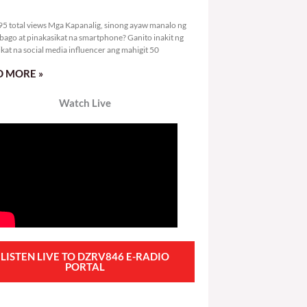
4,195 total views
5 total views Mga Kapanalig, sinong ayaw manalo ng
bago at pinakasikat na smartphone? Ganito inakit ng
ikat na social media influencer ang mahigit 50
 MORE »
Watch Live
LISTEN LIVE TO DZRV846 E-RADIO
PORTAL