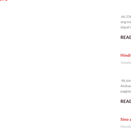
66
66,558
ang ma
dapat i
READ
Hindi
Tuesda
98
98,644
Ambass
pagpipi
READ
Sino 
Monday