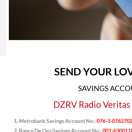
SEND YOUR LO
SAVINGS ACC
DZRV Radio Veritas 
Metrobank Savings Account No.:
076-3-076270
Banco De Oro Savings Account No.:
001-630011