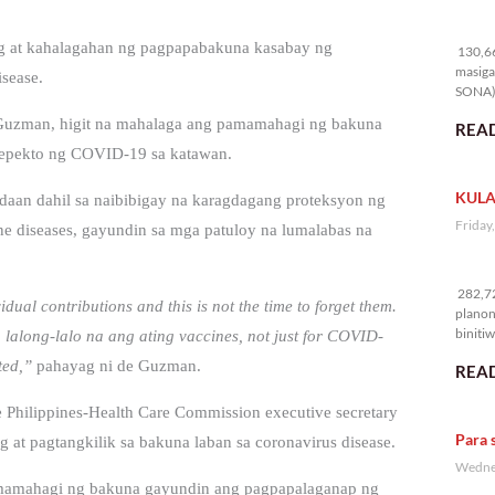
13
g at kahalagahan ng pagpapabakuna kasabay ng
130,66
masiga
sease.
SONA) 
Guzman, higit na mahalaga ang pamamahagi ng bakuna
READ
epekto ng COVID-19 sa katawan.
KULA
ndaan dahil sa naibibigay na karagdagang proteksyon ng
Friday
ne diseases, gayundin sa mga patuloy na lumalabas na
28
282,72
ual contributions and this is not the time to forget them.
planon
binitiw
lalong-lalo na ang ating vaccines, not just for COVID-
kulang.
ted,”
pahayag ni de Guzman.
READ
e Philippines-Health Care Commission executive secretary
Para 
 at pagtangkilik sa bakuna laban sa coronavirus disease.
Wednes
amamahagi ng bakuna gayundin ang pagpapalaganap ng