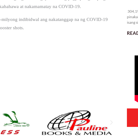
30
nakahahawa at nakamamatay na COVID-19.
304,19
pinaka
 74-milyong indibidwal ang nakatanggap na ng COVID-19
isang s
oster shots.
READ