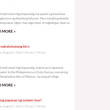
,558 total views
 total views Mga Kapanalig, karapatan ng bawat tao
gkaroon ng disenteng tahanan. Para masabing disente,
tong sapat, ligtas, may seguridad, at nagbibigay-daan sa
 MORE »
 nakatutuwang biro
y, August 4, 2026 7:00 am
7:00 am
,644 total views
 total views Mga Kapanalig, mabuti pa si Japanese
ador to the Philippines na si Endo Kazuya, maraming
liang bahay dito sa Pilipinas. Sa isang privilege
 MORE »
ang papasan ng system-loss?
, August 3, 2026 7:00 am
7:00 am