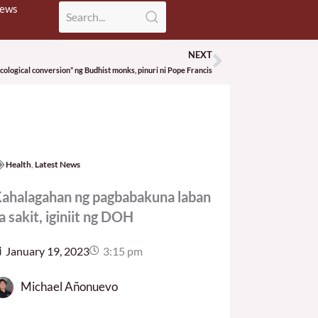
News
NEXT
Next
ecological conversion” ng Budhist monks, pinuri ni Pope Francis
Health
,
Latest News
ahalagahan ng pagbabakuna laban
a sakit, iginiit ng DOH
January 19, 2023
3:15 pm
Michael Añonuevo