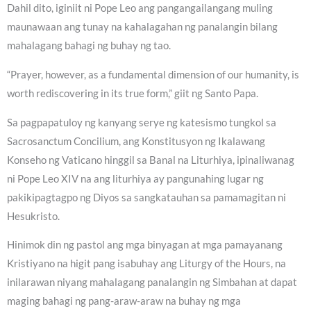
Dahil dito, iginiit ni Pope Leo ang pangangailangang muling
maunawaan ang tunay na kahalagahan ng panalangin bilang
mahalagang bahagi ng buhay ng tao.
“Prayer, however, as a fundamental dimension of our humanity, is
worth rediscovering in its true form,” giit ng Santo Papa.
Sa pagpapatuloy ng kanyang serye ng katesismo tungkol sa
Sacrosanctum Concilium, ang Konstitusyon ng Ikalawang
Konseho ng Vaticano hinggil sa Banal na Liturhiya, ipinaliwanag
ni Pope Leo XIV na ang liturhiya ay pangunahing lugar ng
pakikipagtagpo ng Diyos sa sangkatauhan sa pamamagitan ni
Hesukristo.
Hinimok din ng pastol ang mga binyagan at mga pamayanang
Kristiyano na higit pang isabuhay ang Liturgy of the Hours, na
inilarawan niyang mahalagang panalangin ng Simbahan at dapat
maging bahagi ng pang-araw-araw na buhay ng mga