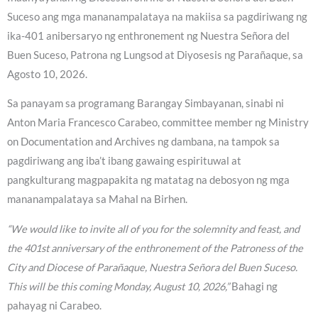
Suceso ang mga mananampalataya na makiisa sa pagdiriwang ng
ika-401 anibersaryo ng enthronement ng Nuestra Señora del
Buen Suceso, Patrona ng Lungsod at Diyosesis ng Parañaque, sa
Agosto 10, 2026.
Sa panayam sa programang Barangay Simbayanan, sinabi ni
Anton Maria Francesco Carabeo, committee member ng Ministry
on Documentation and Archives ng dambana, na tampok sa
pagdiriwang ang iba’t ibang gawaing espirituwal at
pangkulturang magpapakita ng matatag na debosyon ng mga
mananampalataya sa Mahal na Birhen.
“We would like to invite all of you for the solemnity and feast, and
the 401st anniversary of the enthronement of the Patroness of the
City and Diocese of Parañaque, Nuestra Señora del Buen Suceso.
This will be this coming Monday, August 10, 2026,”
Bahagi ng
pahayag ni Carabeo.