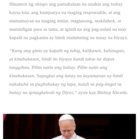
Hinamon ng obispo ang pamahalaan na unahin ang buhay
kaysa kita, ang kumpanya na maging responsable, at ang
mamamayan na maging mulat, magtanong, makilahok, at
manindigan para sa tama, at iginiit na ang pag-unlad na may
kapalit na pagkasira ay hindi maituturing na tunay na biyaya.
“Kung ang ginto ay kapalit ng tubig, kalikasan, kalusugan,
at kinabukasan, hindi ito biyaya kundi tukso na dapat
tanggihan. Piliin natin ang buhay. Piliin natin ang
kinabukasan. Sapagkat ang tunay na kayamanan ay hindi
nakukuha sa paghuhukay ng lupa, kundi sa pag-iingat sa
buhay na ipinagkaloob ng Diyos,”
ayon kay Bishop Abcede.