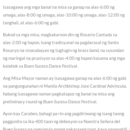
Isasagawa ang mga banal na misa sa ganap na alas-6:00 ng
umaga, alas-8:00 ng umaga, alas-10:00 ng umaga, alas-12:00 ng
tanghali, at alas-6:00 ng gabi.
Bukod sa mga misa, magkakaroon din ng Rosario Cantada sa
alas-2:00 ng hapon, isang tradisyunal na pagdarasal ng Santo
Rosaryo na sinasabayan ng tugtugin ng brass band, na susundan
ng maringal na prusisyon sa alas-4:00 ng hapon kasama ang mga
kalahok sa Buen Suceso Dance Festival.
Ang Misa Mayor naman ay isasagawa ganap na alas-6:00 ng gabi
na pangungunahan ni Manila Archbishop Jose Cardinal Advincula,
habang isasagawa naman pagkatapos ng banal na misa ang
preliminary round ng Buen Suceso Dance Festival.
Ayon kay Carabeo, bahagi pa rin ang pagdiriwang ng isang taong
paggunita sa ika-400 taon ng debosyon sa Nuestra Señora del
Buen Suceso na nagsimula noong nakaraang taon, kaya nananatili