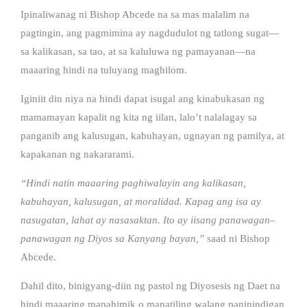
Ipinaliwanag ni Bishop Abcede na sa mas malalim na
pagtingin, ang pagmimina ay nagdudulot ng tatlong sugat—
sa kalikasan, sa tao, at sa kaluluwa ng pamayanan—na
maaaring hindi na tuluyang maghilom.
Iginiit din niya na hindi dapat isugal ang kinabukasan ng
mamamayan kapalit ng kita ng iilan, lalo’t nalalagay sa
panganib ang kalusugan, kabuhayan, ugnayan ng pamilya, at
kapakanan ng nakararami.
“Hindi natin maaaring paghiwalayin ang kalikasan,
kabuhayan, kalusugan, at moralidad. Kapag ang isa ay
nasugatan, lahat ay nasasaktan. Ito ay iisang panawagan–
panawagan ng Diyos sa Kanyang bayan,”
saad ni Bishop
Abcede.
Dahil dito, binigyang-diin ng pastol ng Diyosesis ng Daet na
hindi maaaring manahimik o manatiling walang paninindigan