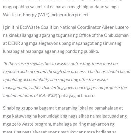
magpapahina sa umiiral na batas o magbibigay-daan sa mga
Waste-to-Energy (WtE) incineration project.
Iginiit ni EcoWaste Coalition National Coordinator Aileen Lucero
na kinakailangang agarang tugunan ng Office of the Ombudsman
at DENR ang mga alegasyon upang mapanagot ang sinumang
lumabag at mapangalagaan ang pondo ng publiko.
“If there are irregularities in waste contracting, these must be
exposed and corrected through due process. The focus should be on
upholding accountability and supporting effective waste
management, rather than letting governance gaps compromise the
implementation of R.A. 9003,”
pahayag ni Lucero.
Sinabi ng grupo na bagama’t maraming lokal na pamahalaan at
mga katuwang na komunidad ang nagsisikap na maipatupad ang
mga zero waste program, mahalaga pa ring magkaroon ng
masusing pagsisiyasat upang matukoy ang mga hadlang sa