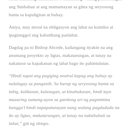
ang Simbahan at ang mamamayan sa gitna ng seryosong
banta sa kapaligiran at buhay.
Aniya, may moral na obligasyon ang lahat na kumilos at
ipagtanggol ang kabutihang panlahat.
Dagdag pa ni Bishop Abcede, kailangang tiyakin na ang
anumang proyekto ay ligtas, makatarungan, at tunay na
nakatuon sa kapakanan ng lahat bago ito pahintulutan.
“Hindi sapat ang pagiging neutral kapag ang buhay ay
nalalagay sa panganib. Sa harap ng seryosong banta sa
tubig, kalikasan, kalusugan, at kinabukasan, hindi tayo
maaaring sumang-ayon sa ganitong uri ng pagmimina
hangga’t hindi napapatunayan nang walang pagdududa na
ito ay ligtas, makatarungan, at tunay na nakabubuti sa
lahat,”
giit ng obispo.