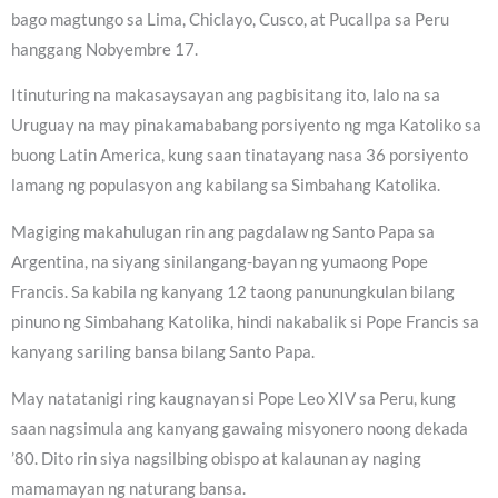
bago magtungo sa Lima, Chiclayo, Cusco, at Pucallpa sa Peru
hanggang Nobyembre 17.
Itinuturing na makasaysayan ang pagbisitang ito, lalo na sa
Uruguay na may pinakamababang porsiyento ng mga Katoliko sa
buong Latin America, kung saan tinatayang nasa 36 porsiyento
lamang ng populasyon ang kabilang sa Simbahang Katolika.
Magiging makahulugan rin ang pagdalaw ng Santo Papa sa
Argentina, na siyang sinilangang-bayan ng yumaong Pope
Francis. Sa kabila ng kanyang 12 taong panunungkulan bilang
pinuno ng Simbahang Katolika, hindi nakabalik si Pope Francis sa
kanyang sariling bansa bilang Santo Papa.
May natatanigi ring kaugnayan si Pope Leo XIV sa Peru, kung
saan nagsimula ang kanyang gawaing misyonero noong dekada
’80. Dito rin siya nagsilbing obispo at kalaunan ay naging
mamamayan ng naturang bansa.