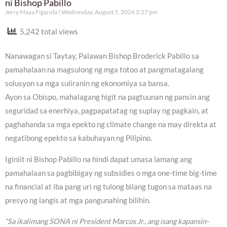
ni Bishop Pabillo
Jerry Maya Figarola
Wednesday, August 5, 2026 2:27 pm
5,242 total views
Nanawagan si Taytay, Palawan Bishop Broderick Pabillo sa
pamahalaan na magsulong ng mga totoo at pangmatagalang
solusyon sa mga suliranin ng ekonomiya sa bansa.
Ayon sa Obispo, mahalagang higit na pagtuunan ng pansin ang
seguridad sa enerhiya, pagpapatatag ng suplay ng pagkain, at
paghahanda sa mga epekto ng climate change na may direkta at
negatibong epekto sa kabuhayan ng Pilipino.
Iginiit ni Bishop Pabillo na hindi dapat umasa lamang ang
pamahalaan sa pagbibigay ng subsidies o mga one-time big-time
na financial at iba pang uri ng tulong bilang tugon sa mataas na
presyo ng langis at mga pangunahing bilihin.
“Sa ikalimang SONA ni President Marcos Jr., ang isang kapansin-