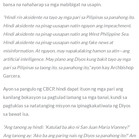
bansa na nahaharap sa mga mabibigat na usapin.
“Hindi rin aksidente na tayo ay mga pari sa Pilipinas sa panahong ito.
Hindi aksidente na pinag-uusapan natin ngayon ang impeachment.
Hindi aksidente na pinag-uusapan natin ang West Philippine Sea.
Hindi aksidente na pinag-uusapan natin ang fake news at
misinformation. At ngayon, may napakalaking hamon sa atin—ang
artificial intelligence. May plano ang Diyos kung bakit tayo ay mga
pari sa Pilipinas sa taong ito, sa panahong ito,”
ayon kay Archbishop
Garcera.
Ayon sa pangulo ng CBCP, hindi dapat ituon ng mga pari ang
kanilang bokasyon sa pagtulad lamang sa mga banal, kundi sa
pagtuklas sa natatanging misyon na ipinagkakatiwala ng Diyos
sa bawat isa.
“Ang tanong ay hindi: ‘Katulad ba ako ni San Juan Maria Vianney?’
Ang tanong ay: ‘Ako ba ang paring nais ng Diyos sa panahong ito?’ Am