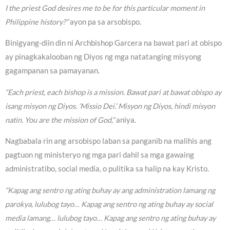
I the priest God desires me to be for this particular moment in
Philippine history?”
ayon pa sa arsobispo.
Binigyang-diin din ni Archbishop Garcera na bawat pari at obispo
ay pinagkakalooban ng Diyos ng mga natatanging misyong
gagampanan sa pamayanan.
“Each priest, each bishop is a mission. Bawat pari at bawat obispo ay
isang misyon ng Diyos. ‘Missio Dei.’ Misyon ng Diyos, hindi misyon
natin. You are the mission of God,”
aniya.
Nagbabala rin ang arsobispo laban sa panganib na malihis ang
pagtuon ng ministeryo ng mga pari dahil sa mga gawaing
administratibo, social media, o pulitika sa halip na kay Kristo.
“Kapag ang sentro ng ating buhay ay ang administration lamang ng
parokya, lulubog tayo… Kapag ang sentro ng ating buhay ay social
media lamang… lulubog tayo… Kapag ang sentro ng ating buhay ay