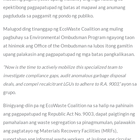
epektibong pagpapatupad ng batas at mapawi ang anumang
pagdududa sa paggamit ng pondo ng publiko.
Malugod ding tinanggap ng EcoWaste Coalition ang muling
pagbuhay sa Environmental Ombudsman Program ngayong taon
at hinimok ang Office of the Ombudsman na lubos itong gamitin
upang palakasin ang pagpapatupad ng mga batas pangkalikasan.
“Now is the time to actively mobilize this specialized team to
investigate compliance gaps, audit anomalous garbage disposal
deals, and compel recalcitrant LGUs to adhere to R.A. 9003,”
ayon sa
grupo.
Binigyang-diin pa ng EcoWaste Coalition na sa halip na pahinain
ang pagpapatupad ng Republic Act No. 9003, dapat paigtingin ng
pamahalaan ang waste segregation sa pinagmumulan, palawakin
ang pagtatayo ng Materials Recovery Facilities (MRFs),
suportahan ang informal waste workers, at isulong ang circular