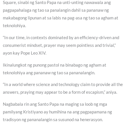
Square, sinabi ng Santo Papa na unti-unting nawawala ang
pagpapahalaga ng tao sa panalangin dahil sa pananaw ng
makabagong lipunan at sa labis na pag-asa ng tao sa agham at
teknolohiya.
“In our time, in contexts dominated by an efficiency-driven and
consumerist mindset, prayer may seem pointless and trivial,”
ayon kay Pope Leo XIV.
Ikinalungkot ng punong pastol na binabago ng agham at
teknolohiya ang pananaw ng tao sa pananalangin.
“In a world where science and technology claim to provide all the
answers, praying may appear to be a form of escapism,” aniya.
Nagbabala rin ang Santo Papa na maging sa loob ng mga
pamilyang Kristiyano ay humihina na ang pagpapamana ng
tradisyon ng pananalangin sa susunod na henerasyon.