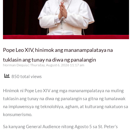
Pope Leo XIV, hinimok ang mananampalataya na
tuklasin ang tunay na diwa ng panalangin
Norman Dequia
Thursday, August 6, 2026 11:17 am
850 total views
Hinimok ni Pope Leo XIV ang mga mananampalataya na muling
tuklasin ang tunay na diwa ng panalangin sa gitna ng lumalawak
na impluwensya ng teknolohiya, agham, at kulturang nakatuon sa
konsumerismo.
Sa kanyang General Audience nitong Agosto 5 sa St. Peter’s