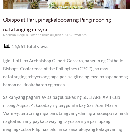
Obispo at Pari, pinagkalooban ng Panginoon ng
natatanging misyon
Norman Dequia
Wednesday, August 5, 2026 2:58 pm
16,561 total views
Iginiit ni Lipa Archbishop Gilbert Garcera, pangulo ng Catholic
Bishops’ Conference of the Philippines (CBCP), na may
natatanging misyon ang mga pari sa gitna ng mga napapanahong
hamon na kinakaharap ng bansa.
Sa kanyang pagninilay sa pagbubukas ng SOLTARE XVII Cup
nitong August 4, kasabay ng paggunita kay San Juan Maria
Vianney, patron ng mga pari, binigyang-diin ng arsobispo na hindi
nagkataon ang pagkatawag ng Diyos sa mga pari upang
maglingkod sa Pilipinas lalo na sa kasalukuyang kalagayan ng