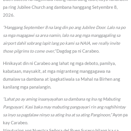
pa ring Jubilee Church ang dambana hanggang Setyembre 8,
2026.
“Hanggang September 8 na lang din po ang Jubilee Door. Lalo na po
sa mga magagawi sa area namin, lalo na ang mga manggagaling sa
airport dahil sobrang lapit lang po kami sa NAIA, we really invite
those pilgrims to come over,”
Dagdag pa ni Carabeo.
Hinikayat din ni Carabeo ang lahat ng mga deboto, pamilya,
kabataan, maysakit, at mga migranteng manggagawa na
dumalaw sa dambana at ipagkatiwala sa Mahal na Birhen ang
kanilang mga panalangin.
“Lahat po ay aming inaanyayahan sa dambana ng Ina ng Mabuting
Pangyayari. Kasi baka may mabuting pangyayari rin ang naghihintay
sa inyo sa pagdalaw ninyo sa ating Ina at sa ating Panginoon,”
Ayon pa
kay Carabeo.
Itinuturing ang Nuestra Señora del Buen Suceso bilang isa sa