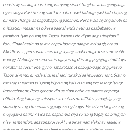
pansin ay parang kaunti ang kanyang sinabi tungkol sa pangangalaga
ng ecology. Kasi ito ang nakikita natin: apektadong-apektado tayo ng
climate change, sa pagbabago ng panahon. Pero wala siyang sinabi na
mitigation measures o kaya paghahanda natin sa pagbabago ng
panahon. Iyan po ang isa. Tapos, kasama rin diyan ang ating fossil
fuel. Sinabi natin na tayo ay apektado ng nangyayari sa giyera sa
Middle East, pero wala man lang siyang sinabi tungkol sa renewable
energy. Nabibigyan sana natin ngayon ng diin ang pagiging hindi tayo
nakatali sa fossil energy na napakataas at pabago-bago ang presyo.
Tapos, siyempre, wala siyang sinabi tungkol sa impeachment. Siguro
nararapat naman talagang bigyan ng kalayaan ang prosesong ito ng
impeachment. Pero ganoon din sa alam natin na mataas ang mga
bilihin. Ang kanyang solusyon sa mataas na bilihin ay magbigay ng
subsidy sa mga tinamaan ng pagtaas ng langis. Pero iyan lang ba ang
magagawa natin? At isa pa, nagsimula siya sa isang bagay na binigyan
niya ng mention, ang tungkol sa AI, na pinagmamalaking magiging
hub tayo. Ang malaking bahagi ng ating lupain ay ibibigay para