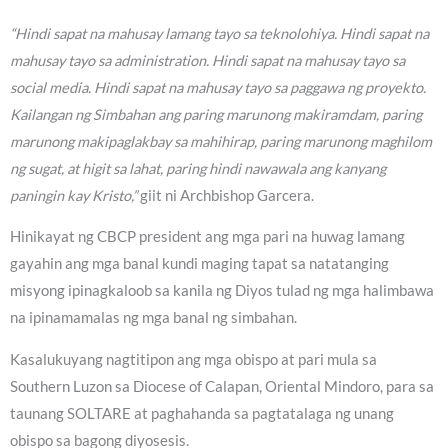
“Hindi sapat na mahusay lamang tayo sa teknolohiya. Hindi sapat na
mahusay tayo sa administration. Hindi sapat na mahusay tayo sa
social media. Hindi sapat na mahusay tayo sa paggawa ng proyekto.
Kailangan ng Simbahan ang paring marunong makiramdam, paring
marunong makipaglakbay sa mahihirap, paring marunong maghilom
ng sugat, at higit sa lahat, paring hindi nawawala ang kanyang
paningin kay Kristo,”
giit ni Archbishop Garcera.
Hinikayat ng CBCP president ang mga pari na huwag lamang
gayahin ang mga banal kundi maging tapat sa natatanging
misyong ipinagkaloob sa kanila ng Diyos tulad ng mga halimbawa
na ipinamamalas ng mga banal ng simbahan.
Kasalukuyang nagtitipon ang mga obispo at pari mula sa
Southern Luzon sa Diocese of Calapan, Oriental Mindoro, para sa
taunang SOLTARE at paghahanda sa pagtatalaga ng unang
obispo sa bagong diyosesis.