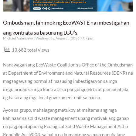
Ombudsman, hinimok ng EcoWASTE na imbestigahan
ang kontrata sa basura ng LGU’s
Michael Añonuevo
Wednesday, August 5, 2026 7:07 pm
13,682 total views
Nanawagan ang EcoWaste Coalition sa Office of the Ombudsman
at Department of Environment and Natural Resources (DENR) na
magsagawa ng pormal at masusing imbestigasyon sa mga
iregularidad sa mga kontrata sa pangongolekta at pamamahala
ng basura ng mga local government unit sa bansa.
Ayon sa grupo, mahalagang matukoy at maitama ang mga
kahinaan sa solid waste management upang matiyak ang ganap
na pagpapatupad ng Ecological Solid Waste Management Act o
Republic Act 9003, sa halip na humantong sa mga panukalang