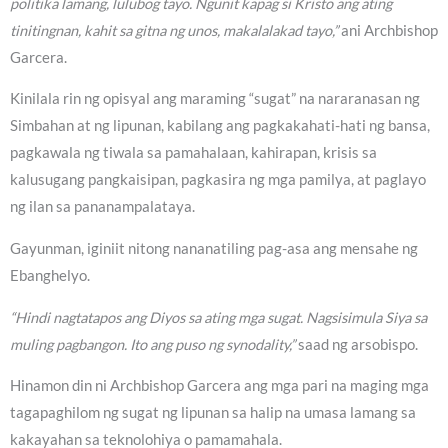
politika lamang, lulubog tayo. Ngunit kapag si Kristo ang ating
tinitingnan, kahit sa gitna ng unos, makalalakad tayo,”
ani Archbishop
Garcera.
Kinilala rin ng opisyal ang maraming “sugat” na nararanasan ng
Simbahan at ng lipunan, kabilang ang pagkakahati-hati ng bansa,
pagkawala ng tiwala sa pamahalaan, kahirapan, krisis sa
kalusugang pangkaisipan, pagkasira ng mga pamilya, at paglayo
ng ilan sa pananampalataya.
Gayunman, iginiit nitong nananatiling pag-asa ang mensahe ng
Ebanghelyo.
“Hindi nagtatapos ang Diyos sa ating mga sugat. Nagsisimula Siya sa
muling pagbangon. Ito ang puso ng synodality,”
saad ng arsobispo.
Hinamon din ni Archbishop Garcera ang mga pari na maging mga
tagapaghilom ng sugat ng lipunan sa halip na umasa lamang sa
kakayahan sa teknolohiya o pamamahala.