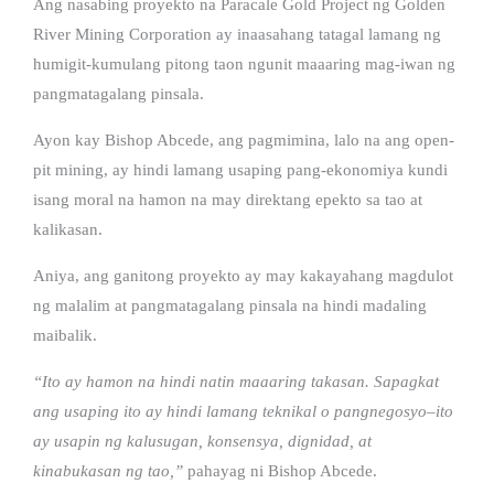
Ang nasabing proyekto na Paracale Gold Project ng Golden
River Mining Corporation ay inaasahang tatagal lamang ng
humigit-kumulang pitong taon ngunit maaaring mag-iwan ng
pangmatagalang pinsala.
Ayon kay Bishop Abcede, ang pagmimina, lalo na ang open-
pit mining, ay hindi lamang usaping pang-ekonomiya kundi
isang moral na hamon na may direktang epekto sa tao at
kalikasan.
Aniya, ang ganitong proyekto ay may kakayahang magdulot
ng malalim at pangmatagalang pinsala na hindi madaling
maibalik.
“Ito ay hamon na hindi natin maaaring takasan. Sapagkat
ang usaping ito ay hindi lamang teknikal o pangnegosyo–ito
ay usapin ng kalusugan, konsensya, dignidad, at
kinabukasan ng tao,”
pahayag ni Bishop Abcede.