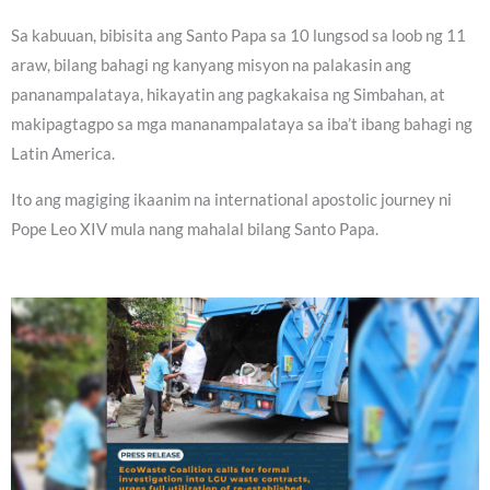
Sa kabuuan, bibisita ang Santo Papa sa 10 lungsod sa loob ng 11
araw, bilang bahagi ng kanyang misyon na palakasin ang
pananampalataya, hikayatin ang pagkakaisa ng Simbahan, at
makipagtagpo sa mga mananampalataya sa iba’t ibang bahagi ng
Latin America.
Ito ang magiging ikaanim na international apostolic journey ni
Pope Leo XIV mula nang mahalal bilang Santo Papa.