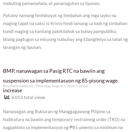
mabuting pamamahala, at pananagutan sa lipunan.
Patuloy namang hinihikayat ng Simbahan ang mga layko na
maging tapat na saksi ni Kristo hindi lamang sa loob ng simbahan
kundi maging sa kanilang pakikilahok sa buhay pampubliko,
bilang pagtugon sa misyong isabuhay ang Ebanghelyo sa lahat ng
larangan ng lipunan.
BMP, nanawagan sa Pasig RTC na bawiin ang
suspension sa implementasyon ng 85-pisong wage
Roy Mark Gutierrez
Thursday, August 6, 2026 2:18 pm
increase
6,053 total views
Nanawagan ang Bukluran ng Manggagawang Pilipino sa
hudikatura na bawiin ang temporary restraining order (TRO) na
nagpahinto sa implementasyon ng ₱85 umento sa minimum na