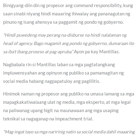
Binigyang-diin din ng propesor ang command responsibility, kung
saan sinabi niyang hindi maaaring ihiwalay ang pananagutan ng
pinuno ng isang ahensya sa paggamit ng pondo ng gobyerno.
“Hindi puwedeng may perang na-disburse na hindi nalalaman ng
head of agency. Bago magamit ang pondo ng gobyerno, dumaraan ito
sa iba’t ibang proseso at pag-apruba.”
Ayon pa kay Mantillas.
Nagbabala rin si Mantillas laban sa mga pagtatangkang
impluwensyahan ang opinyon ng publiko sa pamamagitan ng
social media habang nagpapatuloy ang paglilitis.
Hinimok naman ng propesor ang publiko na umasa lamang sa mga
mapagkakatiwalaang ulat ng media, mga eksperto, at mga legal
na paliwanag upang higit na maunawaan ang mga usaping
teknikal sa nagaganap na impeachment trial.
“Mag-ingat tayo sa mga naririnig natin sa social media dahil maaaring