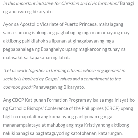
in this important initiative for Christian and civic formation.”
Bahagi
ng anunsyo ng bikaryato.
Ayon sa Apostolic Vicariate of Puerto Princesa, mahalagang
sama-samang isulong ang paghubog ng mga mamamayang may
aktibong pakikilahok sa lipunan at ginagabayan ng mga
pagpapahalaga ng Ebanghelyo upang magkaroon ng tunay na
malasakit sa kapakanan ng lahat.
“Let us work together in forming citizens whose engagement in
society is inspired by Gospel values and a commitment to the
common good,”
Panawagan ng Bikaryato.
Ang CBCP Katipunan Formation Program ay isa sa mga inisyatibo
ng Catholic Bishops’ Conference of the Philippines (CBCP) upang
higit na mapalalim ang kamalayang panlipunan ng mga
mananampalataya at mahubog ang mga Kristiyanong aktibong
nakikibahagi sa pagtataguyod ng katotohanan, katarungan,