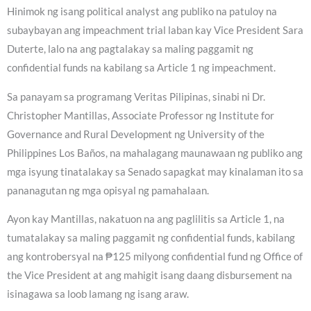
Hinimok ng isang political analyst ang publiko na patuloy na
subaybayan ang impeachment trial laban kay Vice President Sara
Duterte, lalo na ang pagtalakay sa maling paggamit ng
confidential funds na kabilang sa Article 1 ng impeachment.
Sa panayam sa programang Veritas Pilipinas, sinabi ni Dr.
Christopher Mantillas, Associate Professor ng Institute for
Governance and Rural Development ng University of the
Philippines Los Baños, na mahalagang maunawaan ng publiko ang
mga isyung tinatalakay sa Senado sapagkat may kinalaman ito sa
pananagutan ng mga opisyal ng pamahalaan.
Ayon kay Mantillas, nakatuon na ang paglilitis sa Article 1, na
tumatalakay sa maling paggamit ng confidential funds, kabilang
ang kontrobersyal na ₱125 milyong confidential fund ng Office of
the Vice President at ang mahigit isang daang disbursement na
isinagawa sa loob lamang ng isang araw.