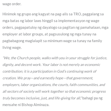
wage order.
Hinimok ng grupo ang kagyat na pag-alis sa TRO, paggalang sa
mga batas ng labor laws hinggil sa implementasyon ng wage
orders, pagpapatuloy ng dayalogo sa pagitan ng pamahalaan, mga
employer at labor groups, at pagsusulong ng mga tunay na
pagbabagong maglalapit sa minimum wage sa tunay na family
living wage.
“We, the Church people, walks with you in your struggle for justice,
dignity, and decent work. Your labor is not merely an economic
contribution; it is a participation in God’s continuing work of
creation. We pray—and earnestly hope—that government,
employers, labor organizations, the courts, faith communities, and
all sectors of society will work together so that economic progress
truly becomes inclusive, just, and life-giving for all,”
bahagi pa ng
mensahe ni Bishop Alminaza.