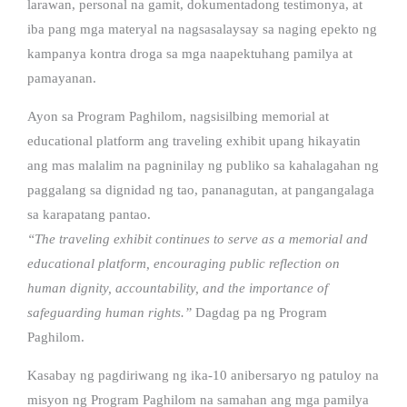
larawan, personal na gamit, dokumentadong testimonya, at
iba pang mga materyal na nagsasalaysay sa naging epekto ng
kampanya kontra droga sa mga naapektuhang pamilya at
pamayanan.
Ayon sa Program Paghilom, nagsisilbing memorial at
educational platform ang traveling exhibit upang hikayatin
ang mas malalim na pagninilay ng publiko sa kahalagahan ng
paggalang sa dignidad ng tao, pananagutan, at pangangalaga
sa karapatang pantao.
“The traveling exhibit continues to serve as a memorial and
educational platform, encouraging public reflection on
human dignity, accountability, and the importance of
safeguarding human rights.”
Dagdag pa ng Program
Paghilom.
Kasabay ng pagdiriwang ng ika-10 anibersaryo ng patuloy na
misyon ng Program Paghilom na samahan ang mga pamilya