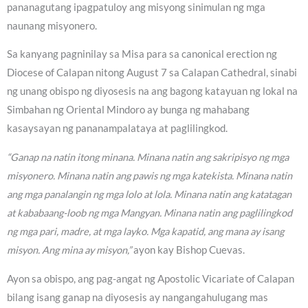
pananagutang ipagpatuloy ang misyong sinimulan ng mga
naunang misyonero.
Sa kanyang pagninilay sa Misa para sa canonical erection ng
Diocese of Calapan nitong August 7 sa Calapan Cathedral, sinabi
ng unang obispo ng diyosesis na ang bagong katayuan ng lokal na
Simbahan ng Oriental Mindoro ay bunga ng mahabang
kasaysayan ng pananampalataya at paglilingkod.
“Ganap na natin itong minana. Minana natin ang sakripisyo ng mga
misyonero. Minana natin ang pawis ng mga katekista. Minana natin
ang mga panalangin ng mga lolo at lola. Minana natin ang katatagan
at kababaang-loob ng mga Mangyan. Minana natin ang paglilingkod
ng mga pari, madre, at mga layko. Mga kapatid, ang mana ay isang
misyon. Ang mina ay misyon,”
ayon kay Bishop Cuevas.
Ayon sa obispo, ang pag-angat ng Apostolic Vicariate of Calapan
bilang isang ganap na diyosesis ay nangangahulugang mas