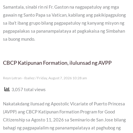
Samantala, sinabi rin ni Fr. Gaston na nagpapatuloy ang mga
gawain ng Santo Papa sa Vatican, kabilang ang pakikipagpulong
sa iba’t ibang grupo bilang pagpapatuloy ng kanyang misyon ng
pagpapalakas sa pananampalataya at pagkakaisa ng Simbahan
sa buong mundo.
CBCP Katipunan Formation, ilulunsad ng AVPP
Reyn Letran - Ibañez
Friday, August 7, 2026 10:28 am
3,057 total views
Nakatakdang ilunsad ng Apostolic Vicariate of Puerto Princesa
(AVPP) ang CBCP Katipunan Formation Program for Good
Citizenship sa Agosto 11, 2026 sa Seminario de San Jose bilang
bahagi ng pagpapalalim ng pananampalataya at paghubog ng