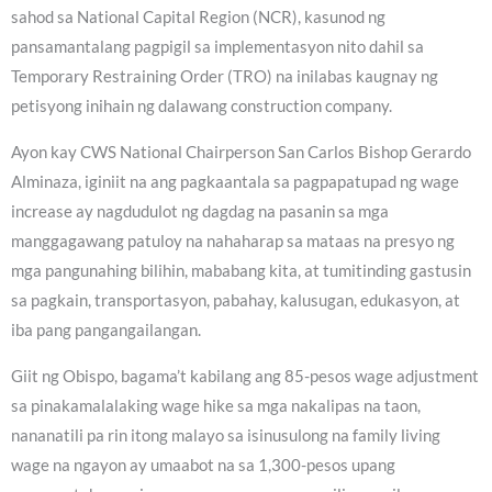
sahod sa National Capital Region (NCR), kasunod ng
pansamantalang pagpigil sa implementasyon nito dahil sa
Temporary Restraining Order (TRO) na inilabas kaugnay ng
petisyong inihain ng dalawang construction company.
Ayon kay CWS National Chairperson San Carlos Bishop Gerardo
Alminaza, iginiit na ang pagkaantala sa pagpapatupad ng wage
increase ay nagdudulot ng dagdag na pasanin sa mga
manggagawang patuloy na nahaharap sa mataas na presyo ng
mga pangunahing bilihin, mababang kita, at tumitinding gastusin
sa pagkain, transportasyon, pabahay, kalusugan, edukasyon, at
iba pang pangangailangan.
Giit ng Obispo, bagama’t kabilang ang 85-pesos wage adjustment
sa pinakamalalaking wage hike sa mga nakalipas na taon,
nananatili pa rin itong malayo sa isinusulong na family living
wage na ngayon ay umaabot na sa 1,300-pesos upang