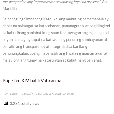
ma-weaponize ang impormasyon sa labas ng legal na proseso.
” Ani
Mantillas.
Sa bahagi ng Simbahang Katolika, ang mabuting pamamahala ay
dapat na nakaugat sa katotohanan, pananagutan, at paglilingkod
sa kabutihang panlahat kung saan tinatawagan ang mga lingkod-
bayan na maging tapat na katiwala ng pondo ng sambayanan at
pairalin ang transparency at integridad sa kanilang
panunungkulan, upang mapanatili ang tiwala ng mamamayan at
maisulong ang tunay na katarungan at kabutihang panlahat.
Pope Leo XIV, balik Vatican na
Reyn Letran - Ibañez
Friday, August 7, 2026 10:50 am
3,231 total views