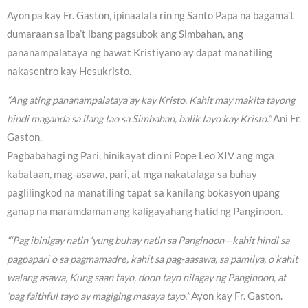
Ayon pa kay Fr. Gaston, ipinaalala rin ng Santo Papa na bagama’t
dumaraan sa iba’t ibang pagsubok ang Simbahan, ang
pananampalataya ng bawat Kristiyano ay dapat manatiling
nakasentro kay Hesukristo.
“Ang ating pananampalataya ay kay Kristo. Kahit may makita tayong
hindi maganda sa ilang tao sa Simbahan, balik tayo kay Kristo.”
Ani Fr.
Gaston.
Pagbabahagi ng Pari, hinikayat din ni Pope Leo XIV ang mga
kabataan, mag-asawa, pari, at mga nakatalaga sa buhay
paglilingkod na manatiling tapat sa kanilang bokasyon upang
ganap na maramdaman ang kaligayahang hatid ng Panginoon.
“‘Pag ibinigay natin ‘yung buhay natin sa Panginoon—kahit hindi sa
pagpapari o sa pagmamadre, kahit sa pag-aasawa, sa pamilya, o kahit
walang asawa, Kung saan tayo, doon tayo nilagay ng Panginoon, at
‘pag faithful tayo ay magiging masaya tayo.”
Ayon kay Fr. Gaston.