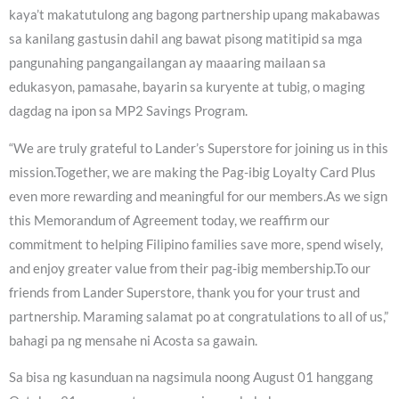
kaya’t makatutulong ang bagong partnership upang makabawas
sa kanilang gastusin dahil ang bawat pisong matitipid sa mga
pangunahing pangangailangan ay maaaring mailaan sa
edukasyon, pamasahe, bayarin sa kuryente at tubig, o maging
dagdag na ipon sa MP2 Savings Program.
“We are truly grateful to Lander’s Superstore for joining us in this
mission.Together, we are making the Pag-ibig Loyalty Card Plus
even more rewarding and meaningful for our members.As we sign
this Memorandum of Agreement today, we reaffirm our
commitment to helping Filipino families save more, spend wisely,
and enjoy greater value from their pag-ibig membership.To our
friends from Lander Superstore, thank you for your trust and
partnership. Maraming salamat po at congratulations to all of us,”
bahagi pa ng mensahe ni Acosta sa gawain.
Sa bisa ng kasunduan na nagsimula noong August 01 hanggang