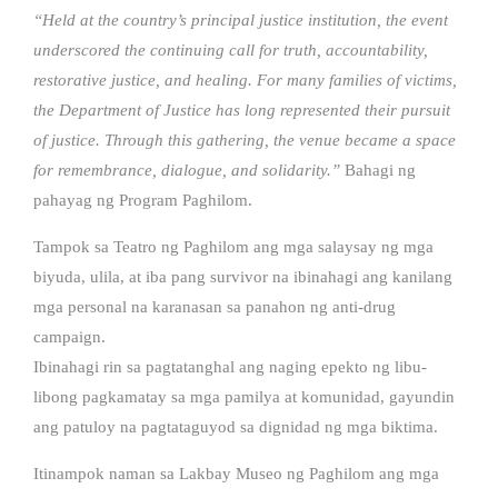
“Held at the country’s principal justice institution, the event
underscored the continuing call for truth, accountability,
restorative justice, and healing. For many families of victims,
the Department of Justice has long represented their pursuit
of justice. Through this gathering, the venue became a space
for remembrance, dialogue, and solidarity.”
Bahagi ng
pahayag ng Program Paghilom.
Tampok sa Teatro ng Paghilom ang mga salaysay ng mga
biyuda, ulila, at iba pang survivor na ibinahagi ang kanilang
mga personal na karanasan sa panahon ng anti-drug
campaign.
Ibinahagi rin sa pagtatanghal ang naging epekto ng libu-
libong pagkamatay sa mga pamilya at komunidad, gayundin
ang patuloy na pagtataguyod sa dignidad ng mga biktima.
Itinampok naman sa Lakbay Museo ng Paghilom ang mga