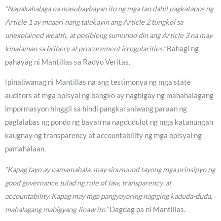
“Napakahalaga na masubaybayan ito ng mga tao dahil pagkatapos ng
Article 1 ay maaari nang talakayin ang Article 2 tungkol sa
unexplained wealth, at posibleng sumunod din ang Article 3 na may
kinalaman sa bribery at procurement irregularities.”
Bahagi ng
pahayag ni Mantillas sa Radyo Veritas.
Ipinaliwanag ni Mantillas na ang testimonya ng mga state
auditors at mga opisyal ng bangko ay nagbigay ng mahahalagang
impormasyon hinggil sa hindi pangkaraniwang paraan ng
paglalabas ng pondo ng bayan na nagdudulot ng mga katanungan
kaugnay ng transparency at accountability ng mga opisyal ng
pamahalaan.
“Kapag tayo ay namamahala, may sinusunod tayong mga prinsipyo ng
good governance tulad ng rule of law, transparency, at
accountability. Kapag may mga pangyayaring nagiging kaduda-duda,
mahalagang mabigyang-linaw ito.”
Dagdag pa ni Mantillas.