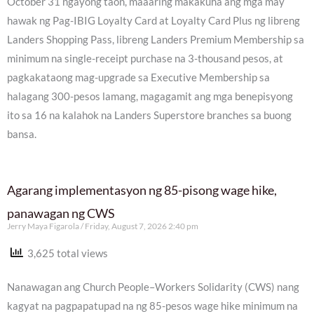
October 31 ngayong taon, maaaring makakuha ang mga may
hawak ng Pag-IBIG Loyalty Card at Loyalty Card Plus ng libreng
Landers Shopping Pass, libreng Landers Premium Membership sa
minimum na single-receipt purchase na 3-thousand pesos, at
pagkakataong mag-upgrade sa Executive Membership sa
halagang 300-pesos lamang, magagamit ang mga benepisyong
ito sa 16 na kalahok na Landers Superstore branches sa buong
bansa.
Agarang implementasyon ng 85-pisong wage hike,
panawagan ng CWS
Jerry Maya Figarola
Friday, August 7, 2026 2:40 pm
3,625 total views
Nanawagan ang Church People–Workers Solidarity (CWS) nang
kagyat na pagpapatupad na ng 85-pesos wage hike minimum na