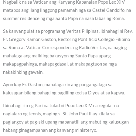
Nagbalik na sa Vatican ang Kanyang Kabanalan Pope Leo XIV
matapos ang ilang linggong pamamahinga sa Castel Gandolfo, na
summer residence ng mga Santo Papa na nasa labas ng Roma.
Sa kanyang ulat sa programang Veritas Pilipinas, ibinahagi ni Rev.
Fr. Gregory Ramon Gaston, Rector ng Pontificio Collegio Filipino
sa Roma at Vatican Correspondent ng Radio Veritas, na naging
mahalaga ang maikling bakasyon ng Santo Papa upang
makapagpahinga, makapagdasal, at makapagtuon sa mga
nakabinbing gawain.
Ayon kay Fr. Gaston, mahalaga rin ang pangangalaga sa
kalusugan bilang bahagi ng paglilingkod sa Diyos at sa kapwa.
Ibinahagi rin ng Pari na tulad ni Pope Leo XIV na regular na
naglalaro ng tennis, maging si St. John Paul II ay kilala sa
paglangoy at pag-ski upang mapanatili ang mabuting kalusugan
habang ginagampanan ang kanyang ministeryo.