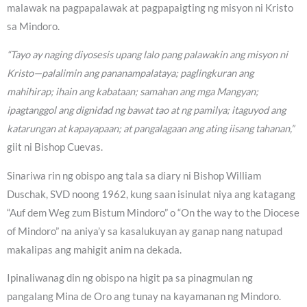
malawak na pagpapalawak at pagpapaigting ng misyon ni Kristo
sa Mindoro.
“Tayo ay naging diyosesis upang lalo pang palawakin ang misyon ni
Kristo—palalimin ang pananampalataya; paglingkuran ang
mahihirap; ihain ang kabataan; samahan ang mga Mangyan;
ipagtanggol ang dignidad ng bawat tao at ng pamilya; itaguyod ang
katarungan at kapayapaan; at pangalagaan ang ating iisang tahanan,”
giit ni Bishop Cuevas.
Sinariwa rin ng obispo ang tala sa diary ni Bishop William
Duschak, SVD noong 1962, kung saan isinulat niya ang katagang
“Auf dem Weg zum Bistum Mindoro” o “On the way to the Diocese
of Mindoro” na aniya’y sa kasalukuyan ay ganap nang natupad
makalipas ang mahigit anim na dekada.
Ipinaliwanag din ng obispo na higit pa sa pinagmulan ng
pangalang Mina de Oro ang tunay na kayamanan ng Mindoro.