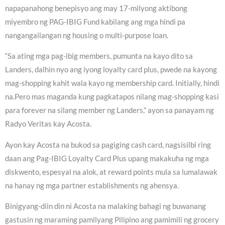
napapanahong benepisyo ang may 17-milyong aktibong
miyembro ng PAG-IBIG Fund kabilang ang mga hindi pa
nangangailangan ng housing o multi-purpose loan.
“Sa ating mga pag-ibig members, pumunta na kayo dito sa
Landers, dalhin nyo ang iyong loyalty card plus, pwede na kayong
mag-shopping kahit wala kayo ng membership card. Initially, hindi
na.Pero mas maganda kung pagkatapos nilang mag-shopping kasi
para forever na silang member ng Landers,” ayon sa panayam ng
Radyo Veritas kay Acosta.
Ayon kay Acosta na bukod sa pagiging cash card, nagsisilbi ring
daan ang Pag-IBIG Loyalty Card Plus upang makakuha ng mga
diskwento, espesyal na alok, at reward points mula sa lumalawak
na hanay ng mga partner establishments ng ahensya.
Binigyang-diin din ni Acosta na malaking bahagi ng buwanang
gastusin ng maraming pamilyang Pilipino ang pamimili ng grocery