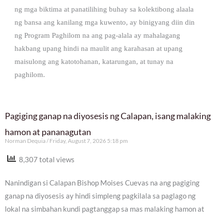
ng mga biktima at panatilihing buhay sa kolektibong alaala
ng bansa ang kanilang mga kuwento, ay binigyang diin din
ng Program Paghilom na ang pag-alala ay mahalagang
hakbang upang hindi na maulit ang karahasan at upang
maisulong ang katotohanan, katarungan, at tunay na
paghilom.
Pagiging ganap na diyosesis ng Calapan, isang malaking
hamon at pananagutan
Norman Dequia
Friday, August 7, 2026 5:18 pm
8,307 total views
Nanindigan si Calapan Bishop Moises Cuevas na ang pagiging
ganap na diyosesis ay hindi simpleng pagkilala sa paglago ng
lokal na simbahan kundi pagtanggap sa mas malaking hamon at