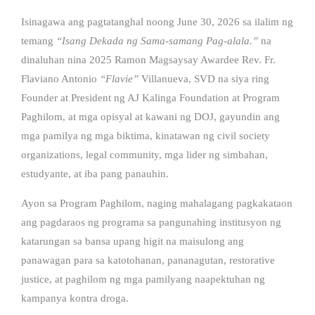
Isinagawa ang pagtatanghal noong June 30, 2026 sa ilalim ng
temang
“Isang Dekada ng Sama-samang Pag-alala.”
na
dinaluhan nina 2025 Ramon Magsaysay Awardee Rev. Fr.
Flaviano Antonio
“Flavie”
Villanueva, SVD na siya ring
Founder at President ng AJ Kalinga Foundation at Program
Paghilom, at mga opisyal at kawani ng DOJ, gayundin ang
mga pamilya ng mga biktima, kinatawan ng civil society
organizations, legal community, mga lider ng simbahan,
estudyante, at iba pang panauhin.
Ayon sa Program Paghilom, naging mahalagang pagkakataon
ang pagdaraos ng programa sa pangunahing institusyon ng
katarungan sa bansa upang higit na maisulong ang
panawagan para sa katotohanan, pananagutan, restorative
justice, at paghilom ng mga pamilyang naapektuhan ng
kampanya kontra droga.