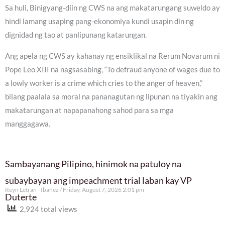
Sa huli, Binigyang-diin ng CWS na ang makatarungang suweldo ay
hindi lamang usaping pang-ekonomiya kundi usapin din ng
dignidad ng tao at panlipunang katarungan.
Ang apela ng CWS ay kahanay ng ensiklikal na Rerum Novarum ni
Pope Leo XIII na nagsasabing, “To defraud anyone of wages due to
a lowly worker is a crime which cries to the anger of heaven,”
bilang paalala sa moral na pananagutan ng lipunan na tiyakin ang
makatarungan at napapanahong sahod para sa mga
manggagawa.
Sambayanang Pilipino, hinimok na patuloy na
subaybayan ang impeachment trial laban kay VP
Reyn Letran - Ibañez
Friday, August 7, 2026 2:01 pm
Duterte
2,924 total views