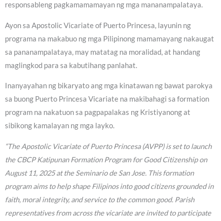
responsableng pagkamamamayan ng mga mananampalataya.
Ayon sa Apostolic Vicariate of Puerto Princesa, layunin ng
programa na makabuo ng mga Pilipinong mamamayang nakaugat
sa pananampalataya, may matatag na moralidad, at handang
maglingkod para sa kabutihang panlahat.
Inanyayahan ng bikaryato ang mga kinatawan ng bawat parokya
sa buong Puerto Princesa Vicariate na makibahagi sa formation
program na nakatuon sa pagpapalakas ng Kristiyanong at
sibikong kamalayan ng mga layko.
“The Apostolic Vicariate of Puerto Princesa (AVPP) is set to launch
the CBCP Katipunan Formation Program for Good Citizenship on
August 11, 2025 at the Seminario de San Jose. This formation
program aims to help shape Filipinos into good citizens grounded in
faith, moral integrity, and service to the common good. Parish
representatives from across the vicariate are invited to participate