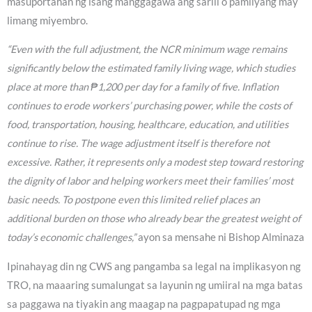
masuportahan ng isang manggagawa ang sarili o pamilyang may
limang miyembro.
“Even with the full adjustment, the NCR minimum wage remains
significantly below the estimated family living wage, which studies
place at more than ₱1,200 per day for a family of five. Inflation
continues to erode workers’ purchasing power, while the costs of
food, transportation, housing, healthcare, education, and utilities
continue to rise. The wage adjustment itself is therefore not
excessive. Rather, it represents only a modest step toward restoring
the dignity of labor and helping workers meet their families’ most
basic needs. To postpone even this limited relief places an
additional burden on those who already bear the greatest weight of
today’s economic challenges,”
ayon sa mensahe ni Bishop Alminaza
Ipinahayag din ng CWS ang pangamba sa legal na implikasyon ng
TRO, na maaaring sumalungat sa layunin ng umiiral na mga batas
sa paggawa na tiyakin ang maagap na pagpapatupad ng mga