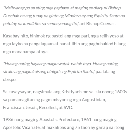
“Maliwanag po sa ating mga pagbasa, at maging sa diary ni Bishop
Duschak na ang tunay na ginto ng Mindoro ay ang Espiritu Santo na
patuloy na kumikilos sa sambayanang ito,”
ani Bishop Cuevas.
Kasabay nito, hinimok ng pastol ang mga pari, mga relihiyoso at
mga layko na pangalagaan at panatilihin ang pagbubuklod bilang
mga mananampalataya.
“Huwag nating hayaang magkawatak-watak tayo. Huwag nating
sirain ang pagkakaisang binigkis ng Espiritu Santo,”
paalala ng
obispo.
Sa kasaysayan, nagsimula ang Kristiyanismo sa isla noong 1600s
sa pamamagitan ng pagmimisyon ng mga Augustinian,
Franciscan, Jesuit, Recollect, at SVD.
1936 nang maging Apostolic Prefecture, 1961 nang maging
Apostolic Vicariate, at makalipas ang 75 taon ay ganap na itong