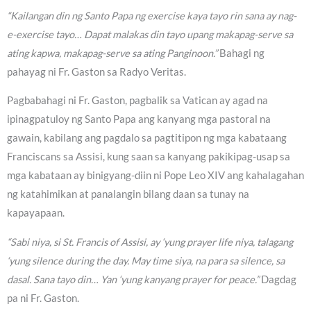
“Kailangan din ng Santo Papa ng exercise kaya tayo rin sana ay nag-
e-exercise tayo… Dapat malakas din tayo upang makapag-serve sa
ating kapwa, makapag-serve sa ating Panginoon.”
Bahagi ng
pahayag ni Fr. Gaston sa Radyo Veritas.
Pagbabahagi ni Fr. Gaston, pagbalik sa Vatican ay agad na
ipinagpatuloy ng Santo Papa ang kanyang mga pastoral na
gawain, kabilang ang pagdalo sa pagtitipon ng mga kabataang
Franciscans sa Assisi, kung saan sa kanyang pakikipag-usap sa
mga kabataan ay binigyang-diin ni Pope Leo XIV ang kahalagahan
ng katahimikan at panalangin bilang daan sa tunay na
kapayapaan.
“Sabi niya, si St. Francis of Assisi, ay ‘yung prayer life niya, talagang
‘yung silence during the day. May time siya, na para sa silence, sa
dasal. Sana tayo din… Yan ‘yung kanyang prayer for peace.”
Dagdag
pa ni Fr. Gaston.