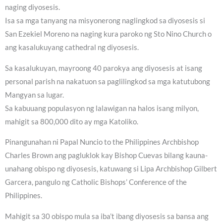
naging diyosesis.
Isa sa mga tanyang na misyonerong naglingkod sa diyosesis si
San Ezekiel Moreno na naging kura paroko ng Sto Nino Church o
ang kasalukuyang cathedral ng diyosesis.
Sa kasalukuyan, mayroong 40 parokya ang diyosesis at isang
personal parish na nakatuon sa paglilingkod sa mga katutubong
Mangyan sa lugar.
Sa kabuuang populasyon ng lalawigan na halos isang milyon,
mahigit sa 800,000 dito ay mga Katoliko.
Pinangunahan ni Papal Nuncio to the Philippines Archbishop
Charles Brown ang pagluklok kay Bishop Cuevas bilang kauna-
unahang obispo ng diyosesis, katuwang si Lipa Archbishop Gilbert
Garcera, pangulo ng Catholic Bishops’ Conference of the
Philippines.
Mahigit sa 30 obispo mula sa iba’t ibang diyosesis sa bansa ang