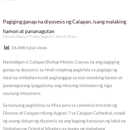
Pagiging ganap na diyosesis ng Calapan, isang malaking
hamon at pananagutan
Norman Dequia
Friday, August 7, 2026 5:18 pm
26,488 total views
Nanindigan si Calapan Bishop Moises Cuevas na ang pagiging
ganap na diyosesis ay hindi simpleng pagkilala sa paglago ng
lokal na simbahan kundi pagtanggap sa mas malaking hamon at
pananagutang ipagpatuloy ang misyong sinimulan ng mga
naunang misyonero.
Sa kanyang pagninilay sa Misa para sa canonical erection ng
Diocese of Calapan nitong August 7 sa Calapan Cathedral, sinabi
ng unang obispo ng diyosesis na ang bagong katayuan ng lokal na
Simbahan ng Oriental Mindoro ay bunga ng mahabang