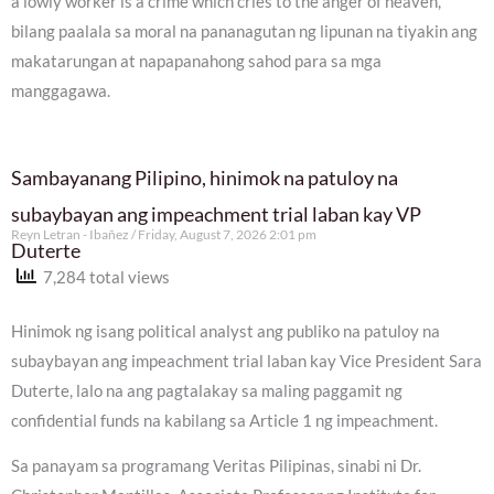
a lowly worker is a crime which cries to the anger of heaven,”
bilang paalala sa moral na pananagutan ng lipunan na tiyakin ang
makatarungan at napapanahong sahod para sa mga
manggagawa.
Sambayanang Pilipino, hinimok na patuloy na
subaybayan ang impeachment trial laban kay VP
Reyn Letran - Ibañez
Friday, August 7, 2026 2:01 pm
Duterte
7,284 total views
Hinimok ng isang political analyst ang publiko na patuloy na
subaybayan ang impeachment trial laban kay Vice President Sara
Duterte, lalo na ang pagtalakay sa maling paggamit ng
confidential funds na kabilang sa Article 1 ng impeachment.
Sa panayam sa programang Veritas Pilipinas, sinabi ni Dr.