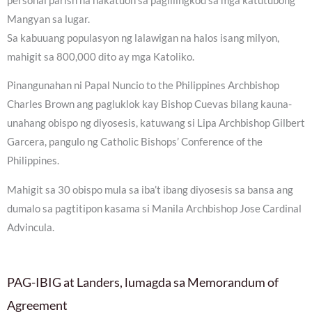
personal parish na nakatuon sa paglilingkod sa mga katutubong
Mangyan sa lugar.
Sa kabuuang populasyon ng lalawigan na halos isang milyon,
mahigit sa 800,000 dito ay mga Katoliko.
Pinangunahan ni Papal Nuncio to the Philippines Archbishop
Charles Brown ang pagluklok kay Bishop Cuevas bilang kauna-
unahang obispo ng diyosesis, katuwang si Lipa Archbishop Gilbert
Garcera, pangulo ng Catholic Bishops’ Conference of the
Philippines.
Mahigit sa 30 obispo mula sa iba’t ibang diyosesis sa bansa ang
dumalo sa pagtitipon kasama si Manila Archbishop Jose Cardinal
Advincula.
PAG-IBIG at Landers, lumagda sa Memorandum of
Agreement