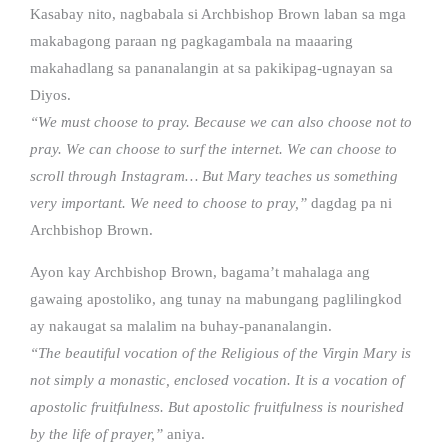
Kasabay nito, nagbabala si Archbishop Brown laban sa mga
makabagong paraan ng pagkagambala na maaaring
makahadlang sa pananalangin at sa pakikipag-ugnayan sa
Diyos.
“We must choose to pray. Because we can also choose not to
pray. We can choose to surf the internet. We can choose to
scroll through Instagram… But Mary teaches us something
very important. We need to choose to pray,”
dagdag pa ni
Archbishop Brown.
Ayon kay Archbishop Brown, bagama’t mahalaga ang
gawaing apostoliko, ang tunay na mabungang paglilingkod
ay nakaugat sa malalim na buhay-pananalangin.
“The beautiful vocation of the Religious of the Virgin Mary is
not simply a monastic, enclosed vocation. It is a vocation of
apostolic fruitfulness. But apostolic fruitfulness is nourished
by the life of prayer,”
aniya.