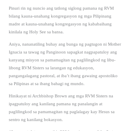
Pinuri rin ng nuncio ang tatlong siglong pamana ng RVM
bilang kauna-unahang kongregasyon ng mga Pilipinang
madre at kauna-unahang kongregasyon ng kababaihang
kinilala ng Holy See sa bansa.
Aniya, nananatiling buhay ang bunga ng pagtugon ni Mother
Ignacia sa tawag ng Panginoon sapagkat nagpapatuloy ang
kanyang misyon sa pamamagitan ng paglilingkod ng libu-
libong RVM Sisters sa larangan ng edukasyon,
pangangalagang pastoral, at iba’t ibang gawaing apostoliko
sa Pilipinas at sa ibang bahagi ng mundo.
Hinikayat ni Archbishop Brown ang mga RVM Sisters na
ipagpatuloy ang kanilang pamana ng panalangin at
paglilingkod sa pamamagitan ng paglalagay kay Hesus sa
sentro ng kanilang bokasyon.