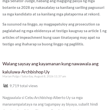
mga Senator-Judge, habang ang magiging pasya ng mga
botante sa 2028 ay nakasalalay sa kanilang sariling pagsusuri
sa mga kandidato at sa kanilang mga plataporma at rekord.
Sa susunod na linggo, ay magpapatuloy ang prosecution sa
paglalahad ng mga ebidensya at testigo kaugnay sa article 1 ng
articles of impeachment kung saan tinatayang may apat na
testigo ang ihaharap sa buong linggo ng paglilitis.
Walang saysay ang kayamanan kung nawawala ang
kaluluwa-Archbishop Uy
Marian Pulgo
Saturday, August 8, 2026 11:37 am
9,719 total views
Nagpaalala si Cebu Archbishop Alberto Uy sa mga
mananampalataya na ang tagumpay ay biyaya, subalit hindi