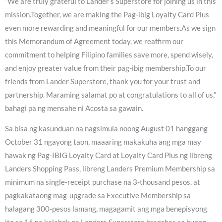
“We are truly grateful to Lander’s Superstore for joining us in this
mission.Together, we are making the Pag-ibig Loyalty Card Plus
even more rewarding and meaningful for our members.As we sign
this Memorandum of Agreement today, we reaffirm our
commitment to helping Filipino families save more, spend wisely,
and enjoy greater value from their pag-ibig membership.To our
friends from Lander Superstore, thank you for your trust and
partnership. Maraming salamat po at congratulations to all of us,”
bahagi pa ng mensahe ni Acosta sa gawain.
Sa bisa ng kasunduan na nagsimula noong August 01 hanggang
October 31 ngayong taon, maaaring makakuha ang mga may
hawak ng Pag-IBIG Loyalty Card at Loyalty Card Plus ng libreng
Landers Shopping Pass, libreng Landers Premium Membership sa
minimum na single-receipt purchase na 3-thousand pesos, at
pagkakataong mag-upgrade sa Executive Membership sa
halagang 300-pesos lamang, magagamit ang mga benepisyong