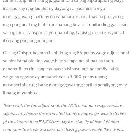
Alminaza, iginiit na ang pagkaantala sa pagpapatupad ng wage
increase ay nagdudulot ng dagdag na pasanin sa mga
manggagawang patuloy na nahaharap sa mataas na presyo ng
mga pangunahing bilihin, mababang kita, at tumitinding gastusin
sa pagkain, transportasyon, pabahay, kalusugan, edukasyon, at
iba pang pangangailangan.
Giit ng Obispo, bagama’t kabilang ang 85-pesos wage adjustment
sa pinakamalalaking wage hike sa mga nakalipas na taon,
nananatili pa rin itong malayo sa isinusulong na family living
wage na ngayon ay umaabot na sa 1,300-pesos upang
masuportahan ng isang manggagawa ang sarili o pamilyang may
limang miyembro.
“Even with the full adjustment, the NCR minimum wage remains
significantly below the estimated family living wage, which studies
place at more than ₱1,200 per day for a family of five. Inflation
continues to erode workers’ purchasing power, while the costs of