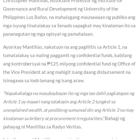
Christopher Mantillas, Associate Professor ng Institute for
Governance and Rural Development ng University of the
Philippines Los Baños, na mahalagang maunawaan ng publiko ang
mga isyung tinatalakay sa Senado sapagkat may kinalaman ito sa
pananagutan ng mga opisyal ng pamahalaan.
Ayon kay Mantillas, nakatuon na ang paglilitis sa Article 1, na
tumatalakay sa maling paggamit ng confidential funds, kabilang
ang kontrobersyal na ₱125 milyong confidential fund ng Office of
the Vice President at ang mahigit isang daang disbursement na
isinagawa sa loob lamang ng isang araw.
“Napakahalaga na masubaybayan ito ng mga tao dahil pagkatapos ng
Article 1 ay maaari nang talakayin ang Article 2 tungkol sa
unexplained wealth, at posibleng sumunod din ang Article 3 na may
kinalaman sa bribery at procurement irregularities.”
Bahagi ng
pahayag ni Mantillas sa Radyo Veritas.