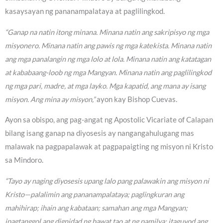
kasaysayan ng pananampalataya at paglilingkod.
“Ganap na natin itong minana. Minana natin ang sakripisyo ng mga
misyonero. Minana natin ang pawis ng mga katekista. Minana natin
ang mga panalangin ng mga lolo at lola. Minana natin ang katatagan
at kababaang-loob ng mga Mangyan. Minana natin ang paglilingkod
ng mga pari, madre, at mga layko. Mga kapatid, ang mana ay isang
misyon. Ang mina ay misyon,”
ayon kay Bishop Cuevas.
Ayon sa obispo, ang pag-angat ng Apostolic Vicariate of Calapan
bilang isang ganap na diyosesis ay nangangahulugang mas
malawak na pagpapalawak at pagpapaigting ng misyon ni Kristo
sa Mindoro.
“Tayo ay naging diyosesis upang lalo pang palawakin ang misyon ni
Kristo—palalimin ang pananampalataya; paglingkuran ang
mahihirap; ihain ang kabataan; samahan ang mga Mangyan;
ipagtanggol ang dignidad ng bawat tao at ng pamilya; itaguyod ang