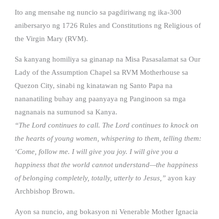
Ito ang mensahe ng nuncio sa pagdiriwang ng ika-300
anibersaryo ng 1726 Rules and Constitutions ng Religious of
the Virgin Mary (RVM).
Sa kanyang homiliya sa ginanap na Misa Pasasalamat sa Our
Lady of the Assumption Chapel sa RVM Motherhouse sa
Quezon City, sinabi ng kinatawan ng Santo Papa na
nananatiling buhay ang paanyaya ng Panginoon sa mga
nagnanais na sumunod sa Kanya.
“The Lord continues to call. The Lord continues to knock on
the hearts of young women, whispering to them, telling them:
‘Come, follow me. I will give you joy. I will give you a
happiness that the world cannot understand—the happiness
of belonging completely, totally, utterly to Jesus,”
ayon kay
Archbishop Brown.
Ayon sa nuncio, ang bokasyon ni Venerable Mother Ignacia