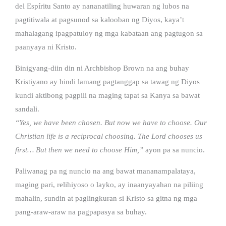
del Espíritu Santo ay nananatiling huwaran ng lubos na
pagtitiwala at pagsunod sa kalooban ng Diyos, kaya’t
mahalagang ipagpatuloy ng mga kabataan ang pagtugon sa
paanyaya ni Kristo.
Binigyang-diin din ni Archbishop Brown na ang buhay
Kristiyano ay hindi lamang pagtanggap sa tawag ng Diyos
kundi aktibong pagpili na maging tapat sa Kanya sa bawat
sandali.
“Yes, we have been chosen. But now we have to choose. Our
Christian life is a reciprocal choosing. The Lord chooses us
first… But then we need to choose Him,”
ayon pa sa nuncio.
Paliwanag pa ng nuncio na ang bawat mananampalataya,
maging pari, relihiyoso o layko, ay inaanyayahan na piliing
mahalin, sundin at paglingkuran si Kristo sa gitna ng mga
pang-araw-araw na pagpapasya sa buhay.