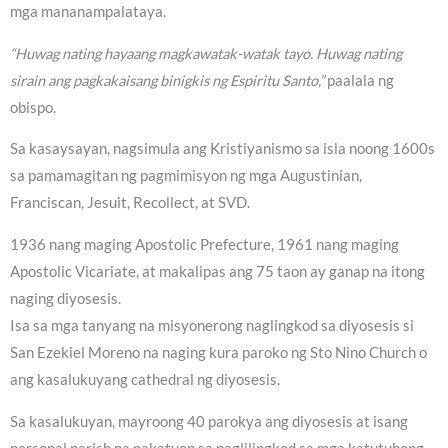
mga mananampalataya.
“Huwag nating hayaang magkawatak-watak tayo. Huwag nating
sirain ang pagkakaisang binigkis ng Espiritu Santo,”
paalala ng
obispo.
Sa kasaysayan, nagsimula ang Kristiyanismo sa isla noong 1600s
sa pamamagitan ng pagmimisyon ng mga Augustinian,
Franciscan, Jesuit, Recollect, at SVD.
1936 nang maging Apostolic Prefecture, 1961 nang maging
Apostolic Vicariate, at makalipas ang 75 taon ay ganap na itong
naging diyosesis.
Isa sa mga tanyang na misyonerong naglingkod sa diyosesis si
San Ezekiel Moreno na naging kura paroko ng Sto Nino Church o
ang kasalukuyang cathedral ng diyosesis.
Sa kasalukuyan, mayroong 40 parokya ang diyosesis at isang