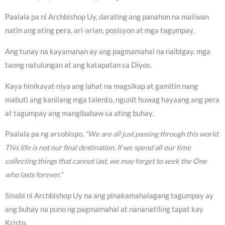
Paalala pa ni Archbishop Uy, darating ang panahon na maiiwan
natin ang ating pera, ari-arian, posisyon at mga tagumpay.
Ang tunay na kayamanan ay ang pagmamahal na naibigay, mga
taong natulungan at ang katapatan sa Diyos.
Kaya hinikayat niya ang lahat na magsikap at gamitin nang
mabuti ang kanilang mga talento, ngunit huwag hayaang ang pera
at tagumpay ang mangibabaw sa ating buhay.
Paalala pa ng arsobispo,
“We are all just passing through this world.
This life is not our final destination. If we spend all our time
collecting things that cannot last, we may forget to seek the One
who lasts forever.”
Sinabi ni Archbishop Uy na ang pinakamahalagang tagumpay ay
ang buhay na puno ng pagmamahal at nananatiling tapat kay
Kristo.