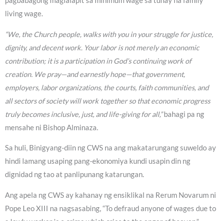
pagbabagong maglalapit sa minimum wage sa tunay na family
living wage.
“We, the Church people, walks with you in your struggle for justice,
dignity, and decent work. Your labor is not merely an economic
contribution; it is a participation in God’s continuing work of
creation. We pray—and earnestly hope—that government,
employers, labor organizations, the courts, faith communities, and
all sectors of society will work together so that economic progress
truly becomes inclusive, just, and life-giving for all,”
bahagi pa ng
mensahe ni Bishop Alminaza.
Sa huli, Binigyang-diin ng CWS na ang makatarungang suweldo ay
hindi lamang usaping pang-ekonomiya kundi usapin din ng
dignidad ng tao at panlipunang katarungan.
Ang apela ng CWS ay kahanay ng ensiklikal na Rerum Novarum ni
Pope Leo XIII na nagsasabing, “To defraud anyone of wages due to