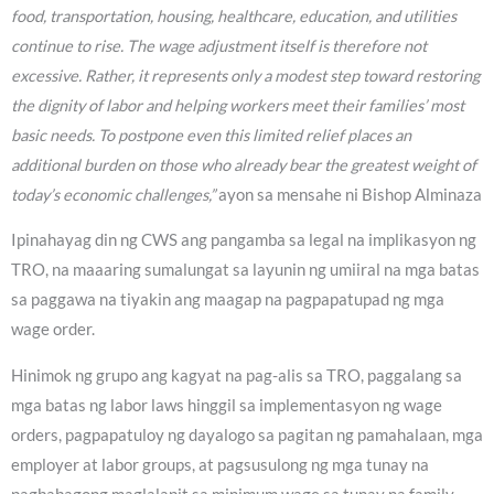
food, transportation, housing, healthcare, education, and utilities
continue to rise. The wage adjustment itself is therefore not
excessive. Rather, it represents only a modest step toward restoring
the dignity of labor and helping workers meet their families’ most
basic needs. To postpone even this limited relief places an
additional burden on those who already bear the greatest weight of
today’s economic challenges,”
ayon sa mensahe ni Bishop Alminaza
Ipinahayag din ng CWS ang pangamba sa legal na implikasyon ng
TRO, na maaaring sumalungat sa layunin ng umiiral na mga batas
sa paggawa na tiyakin ang maagap na pagpapatupad ng mga
wage order.
Hinimok ng grupo ang kagyat na pag-alis sa TRO, paggalang sa
mga batas ng labor laws hinggil sa implementasyon ng wage
orders, pagpapatuloy ng dayalogo sa pagitan ng pamahalaan, mga
employer at labor groups, at pagsusulong ng mga tunay na