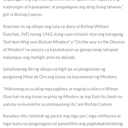
katarungan at kapayapaan; at pangalagaan ang ating iisang tahanan,”
giit ni Bishop Cuevas.
Sinariwa rin ng obispo ang tala sa diary ni Bishop William
Duschak, SVD noong 1962, kung saan isinulat niya ang katagang
“Auf dem Weg zum Bistum Mindoro” o “On the way to the Diocese
of Mindoro” na aniya’y sa kasalukuyan ay ganap nang natupad
makalipas ang mahigit anim na dekada.
Ipinaliwanag din ng obispo na higit pa sa pinagmulan ng
pangalang Mina de Oro ang tunay na kayamanan ng Mindoro.
“Maliwanag po sa ating mga pagbasa, at maging sa diary ni Bishop
Duschak na ang tunay na ginto ng Mindoro ay ang Espiritu Santo na
patuloy na kumikilos sa sambayanang ito,”
ani Bishop Cuevas.
Kasabay nito, hinimok ng pastol ang mga pari, mga relihiyoso at
mga layko na pangalagaan at panatilihin ang pagbubuklod bilang