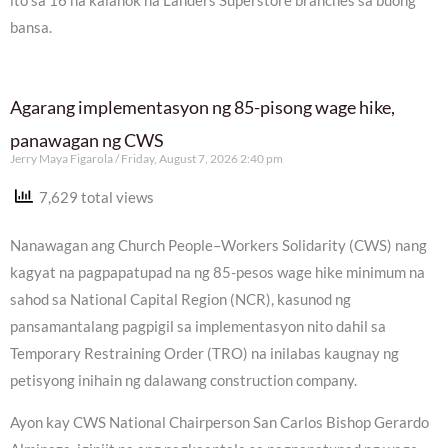
ito sa 16 na kalahok na Landers Superstore branches sa buong
bansa.
Agarang implementasyon ng 85-pisong wage hike,
panawagan ng CWS
Jerry Maya Figarola
Friday, August 7, 2026 2:40 pm
7,629 total views
Nanawagan ang Church People–Workers Solidarity (CWS) nang
kagyat na pagpapatupad na ng 85-pesos wage hike minimum na
sahod sa National Capital Region (NCR), kasunod ng
pansamantalang pagpigil sa implementasyon nito dahil sa
Temporary Restraining Order (TRO) na inilabas kaugnay ng
petisyong inihain ng dalawang construction company.
Ayon kay CWS National Chairperson San Carlos Bishop Gerardo