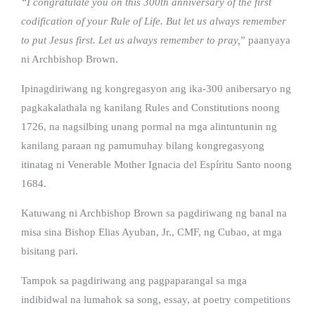
“I congratulate you on this 300th anniversary of the first
codification of your Rule of Life. But let us always remember
to put Jesus first. Let us always remember to pray,
” paanyaya
ni Archbishop Brown.
Ipinagdiriwang ng kongregasyon ang ika-300 anibersaryo ng
pagkakalathala ng kanilang Rules and Constitutions noong
1726, na nagsilbing unang pormal na mga alintuntunin ng
kanilang paraan ng pamumuhay bilang kongregasyong
itinatag ni Venerable Mother Ignacia del Espíritu Santo noong
1684.
Katuwang ni Archbishop Brown sa pagdiriwang ng banal na
misa sina Bishop Elias Ayuban, Jr., CMF, ng Cubao, at mga
bisitang pari.
Tampok sa pagdiriwang ang pagpaparangal sa mga
indibidwal na lumahok sa song, essay, at poetry competitions