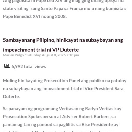
Ang pagbisita ni Pope Leo XIV ang magiging unang opisyal na
state visit ng isang Santo Papa sa France mula nang bumisita si
Pope Benedict XVI noong 2008.
Sambayanang Pilipino, hinikayat na subaybayan ang
impeachment trial ni VP Duterte
Marian Pulgo
Saturday, August 8, 2026 7:10 pm
6,992 total views
Muling hinikayat ng Prosecution Panel ang publiko na patuloy
na subaybayan ang impeachment trial ni Vice President Sara
Duterte.
Sa panayam ng programang Veritasan ng Radyo Veritas kay
Prosecution Spokesperson at Adviser Robert Barbers, sa
pamamagitan ng panood sa paglilitis sa Bise Presidente ay