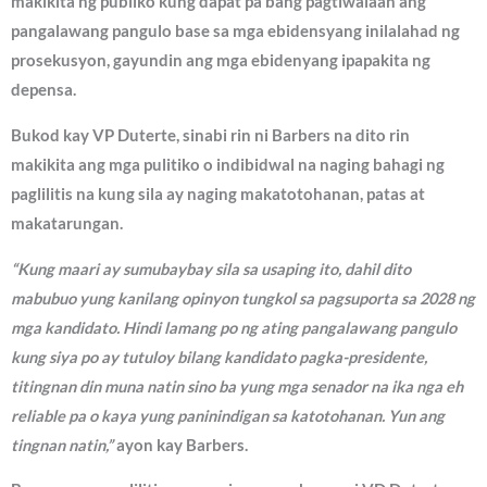
makikita ng publiko kung dapat pa bang pagtiwalaan ang
pangalawang pangulo base sa mga ebidensyang inilalahad ng
prosekusyon, gayundin ang mga ebidenyang ipapakita ng
depensa.
Bukod kay VP Duterte, sinabi rin ni Barbers na dito rin
makikita ang mga pulitiko o indibidwal na naging bahagi ng
paglilitis na kung sila ay naging makatotohanan, patas at
makatarungan.
“Kung maari ay sumubaybay sila sa usaping ito, dahil dito
mabubuo yung kanilang opinyon tungkol sa pagsuporta sa 2028 ng
mga kandidato. Hindi lamang po ng ating pangalawang pangulo
kung siya po ay tutuloy bilang kandidato pagka-presidente,
titingnan din muna natin sino ba yung mga senador na ika nga eh
reliable pa o kaya yung paninindigan sa katotohanan. Yun ang
tingnan natin,”
ayon kay Barbers.