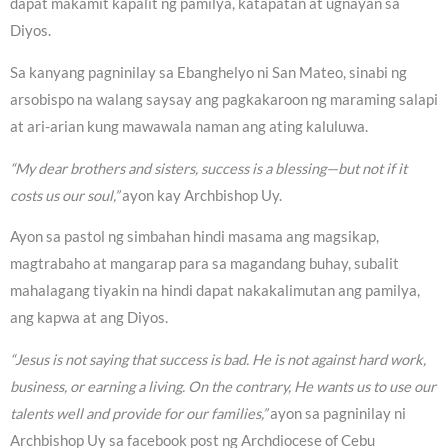
dapat makamit kapalit ng pamilya, katapatan at ugnayan sa
Diyos.
Sa kanyang pagninilay sa Ebanghelyo ni San Mateo, sinabi ng
arsobispo na walang saysay ang pagkakaroon ng maraming salapi
at ari-arian kung mawawala naman ang ating kaluluwa.
“My dear brothers and sisters, success is a blessing—but not if it
costs us our soul,”
ayon kay Archbishop Uy.
Ayon sa pastol ng simbahan hindi masama ang magsikap,
magtrabaho at mangarap para sa magandang buhay, subalit
mahalagang tiyakin na hindi dapat nakakalimutan ang pamilya,
ang kapwa at ang Diyos.
“Jesus is not saying that success is bad. He is not against hard work,
business, or earning a living. On the contrary, He wants us to use our
talents well and provide for our families,”
ayon sa pagninilay ni
Archbishop Uy sa facebook post ng Archdiocese of Cebu