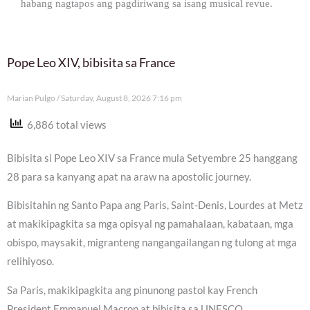
habang nagtapos ang pagdiriwang sa isang musical revue.
Pope Leo XIV, bibisita sa France
Marian Pulgo
Saturday, August 8, 2026 7:16 pm
6,886 total views
Bibisita si Pope Leo XIV sa France mula Setyembre 25 hanggang
28 para sa kanyang apat na araw na apostolic journey.
Bibisitahin ng Santo Papa ang Paris, Saint-Denis, Lourdes at Metz
at makikipagkita sa mga opisyal ng pamahalaan, kabataan, mga
obispo, maysakit, migranteng nangangailangan ng tulong at mga
relihiyoso.
Sa Paris, makikipagkita ang pinunong pastol kay French
President Emmanuel Macron at bibisita sa UNESCO.