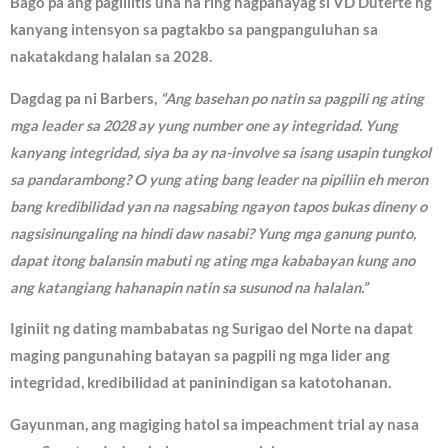
Bago pa ang paglilitis una na ring nagpahayag si VD Duterte ng
kanyang intensyon sa pagtakbo sa pangpanguluhan sa
nakatakdang halalan sa 2028.
Dagdag pa ni Barbers,
“Ang basehan po natin sa pagpili ng ating
mga leader sa 2028 ay yung number one ay integridad. Yung
kanyang integridad, siya ba ay na-involve sa isang usapin tungkol
sa pandarambong? O yung ating bang leader na pipiliin eh meron
bang kredibilidad yan na nagsabing ngayon tapos bukas dineny o
nagsisinungaling na hindi daw nasabi? Yung mga ganung punto,
dapat itong balansin mabuti ng ating mga kababayan kung ano
ang katangiang hahanapin natin sa susunod na halalan.”
Iginiit ng dating mambabatas ng Surigao del Norte na dapat
maging pangunahing batayan sa pagpili ng mga lider ang
integridad, kredibilidad at paninindigan sa katotohanan.
Gayunman, ang magiging hatol sa impeachment trial ay nasa