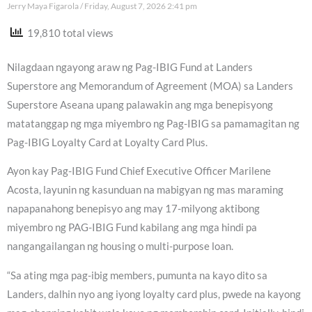
Jerry Maya Figarola
Friday, August 7, 2026 2:41 pm
19,810 total views
Nilagdaan ngayong araw ng Pag-IBIG Fund at Landers
Superstore ang Memorandum of Agreement (MOA) sa Landers
Superstore Aseana upang palawakin ang mga benepisyong
matatanggap ng mga miyembro ng Pag-IBIG sa pamamagitan ng
Pag-IBIG Loyalty Card at Loyalty Card Plus.
Ayon kay Pag-IBIG Fund Chief Executive Officer Marilene
Acosta, layunin ng kasunduan na mabigyan ng mas maraming
napapanahong benepisyo ang may 17-milyong aktibong
miyembro ng PAG-IBIG Fund kabilang ang mga hindi pa
nangangailangan ng housing o multi-purpose loan.
“Sa ating mga pag-ibig members, pumunta na kayo dito sa
Landers, dalhin nyo ang iyong loyalty card plus, pwede na kayong