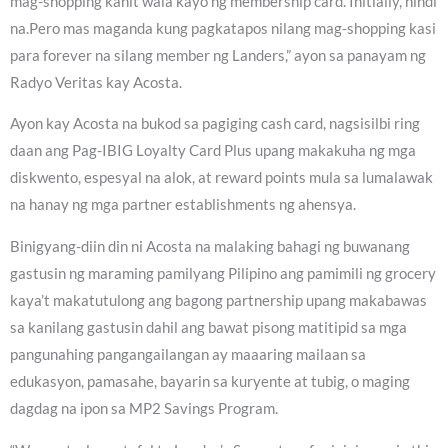
mag-shopping kahit wala kayo ng membership card. Initially, hindi
na.Pero mas maganda kung pagkatapos nilang mag-shopping kasi
para forever na silang member ng Landers,” ayon sa panayam ng
Radyo Veritas kay Acosta.
Ayon kay Acosta na bukod sa pagiging cash card, nagsisilbi ring
daan ang Pag-IBIG Loyalty Card Plus upang makakuha ng mga
diskwento, espesyal na alok, at reward points mula sa lumalawak
na hanay ng mga partner establishments ng ahensya.
Binigyang-diin din ni Acosta na malaking bahagi ng buwanang
gastusin ng maraming pamilyang Pilipino ang pamimili ng grocery
kaya’t makatutulong ang bagong partnership upang makabawas
sa kanilang gastusin dahil ang bawat pisong matitipid sa mga
pangunahing pangangailangan ay maaaring mailaan sa
edukasyon, pamasahe, bayarin sa kuryente at tubig, o maging
dagdag na ipon sa MP2 Savings Program.