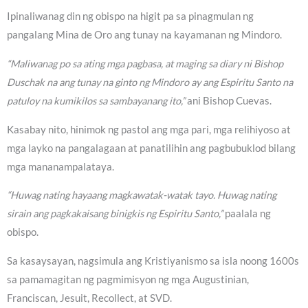
Ipinaliwanag din ng obispo na higit pa sa pinagmulan ng
pangalang Mina de Oro ang tunay na kayamanan ng Mindoro.
“Maliwanag po sa ating mga pagbasa, at maging sa diary ni Bishop
Duschak na ang tunay na ginto ng Mindoro ay ang Espiritu Santo na
patuloy na kumikilos sa sambayanang ito,”
ani Bishop Cuevas.
Kasabay nito, hinimok ng pastol ang mga pari, mga relihiyoso at
mga layko na pangalagaan at panatilihin ang pagbubuklod bilang
mga mananampalataya.
“Huwag nating hayaang magkawatak-watak tayo. Huwag nating
sirain ang pagkakaisang binigkis ng Espiritu Santo,”
paalala ng
obispo.
Sa kasaysayan, nagsimula ang Kristiyanismo sa isla noong 1600s
sa pamamagitan ng pagmimisyon ng mga Augustinian,
Franciscan, Jesuit, Recollect, at SVD.