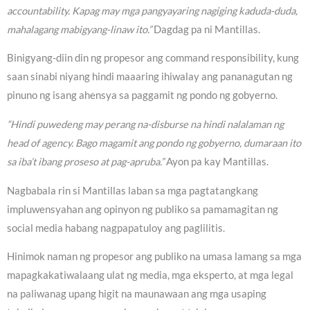
accountability. Kapag may mga pangyayaring nagiging kaduda-duda,
mahalagang mabigyang-linaw ito.”
Dagdag pa ni Mantillas.
Binigyang-diin din ng propesor ang command responsibility, kung
saan sinabi niyang hindi maaaring ihiwalay ang pananagutan ng
pinuno ng isang ahensya sa paggamit ng pondo ng gobyerno.
“Hindi puwedeng may perang na-disburse na hindi nalalaman ng
head of agency. Bago magamit ang pondo ng gobyerno, dumaraan ito
sa iba’t ibang proseso at pag-apruba.”
Ayon pa kay Mantillas.
Nagbabala rin si Mantillas laban sa mga pagtatangkang
impluwensyahan ang opinyon ng publiko sa pamamagitan ng
social media habang nagpapatuloy ang paglilitis.
Hinimok naman ng propesor ang publiko na umasa lamang sa mga
mapagkakatiwalaang ulat ng media, mga eksperto, at mga legal
na paliwanag upang higit na maunawaan ang mga usaping