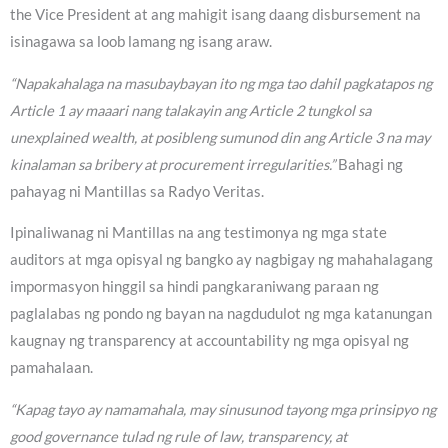
the Vice President at ang mahigit isang daang disbursement na
isinagawa sa loob lamang ng isang araw.
“Napakahalaga na masubaybayan ito ng mga tao dahil pagkatapos ng
Article 1 ay maaari nang talakayin ang Article 2 tungkol sa
unexplained wealth, at posibleng sumunod din ang Article 3 na may
kinalaman sa bribery at procurement irregularities.”
Bahagi ng
pahayag ni Mantillas sa Radyo Veritas.
Ipinaliwanag ni Mantillas na ang testimonya ng mga state
auditors at mga opisyal ng bangko ay nagbigay ng mahahalagang
impormasyon hinggil sa hindi pangkaraniwang paraan ng
paglalabas ng pondo ng bayan na nagdudulot ng mga katanungan
kaugnay ng transparency at accountability ng mga opisyal ng
pamahalaan.
“Kapag tayo ay namamahala, may sinusunod tayong mga prinsipyo ng
good governance tulad ng rule of law, transparency, at