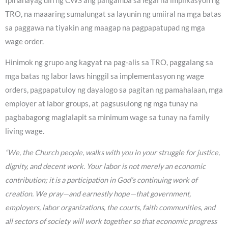
Ipinahayag din ng CWS ang pangamba sa legal na implikasyon ng
TRO, na maaaring sumalungat sa layunin ng umiiral na mga batas
sa paggawa na tiyakin ang maagap na pagpapatupad ng mga
wage order.
Hinimok ng grupo ang kagyat na pag-alis sa TRO, paggalang sa
mga batas ng labor laws hinggil sa implementasyon ng wage
orders, pagpapatuloy ng dayalogo sa pagitan ng pamahalaan, mga
employer at labor groups, at pagsusulong ng mga tunay na
pagbabagong maglalapit sa minimum wage sa tunay na family
living wage.
“We, the Church people, walks with you in your struggle for justice,
dignity, and decent work. Your labor is not merely an economic
contribution; it is a participation in God’s continuing work of
creation. We pray—and earnestly hope—that government,
employers, labor organizations, the courts, faith communities, and
all sectors of society will work together so that economic progress