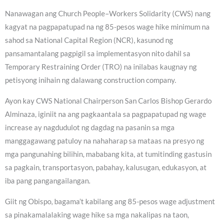
Nanawagan ang Church People–Workers Solidarity (CWS) nang
kagyat na pagpapatupad na ng 85-pesos wage hike minimum na
sahod sa National Capital Region (NCR), kasunod ng
pansamantalang pagpigil sa implementasyon nito dahil sa
Temporary Restraining Order (TRO) na inilabas kaugnay ng
petisyong inihain ng dalawang construction company.
Ayon kay CWS National Chairperson San Carlos Bishop Gerardo
Alminaza, iginiit na ang pagkaantala sa pagpapatupad ng wage
increase ay nagdudulot ng dagdag na pasanin sa mga
manggagawang patuloy na nahaharap sa mataas na presyo ng
mga pangunahing bilihin, mababang kita, at tumitinding gastusin
sa pagkain, transportasyon, pabahay, kalusugan, edukasyon, at
iba pang pangangailangan.
Giit ng Obispo, bagama’t kabilang ang 85-pesos wage adjustment
sa pinakamalalaking wage hike sa mga nakalipas na taon,