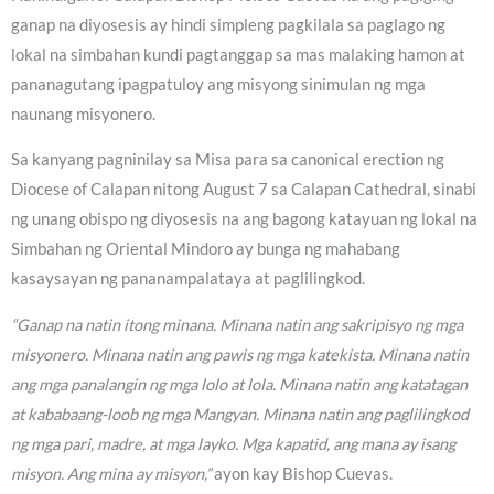
ganap na diyosesis ay hindi simpleng pagkilala sa paglago ng
lokal na simbahan kundi pagtanggap sa mas malaking hamon at
pananagutang ipagpatuloy ang misyong sinimulan ng mga
naunang misyonero.
Sa kanyang pagninilay sa Misa para sa canonical erection ng
Diocese of Calapan nitong August 7 sa Calapan Cathedral, sinabi
ng unang obispo ng diyosesis na ang bagong katayuan ng lokal na
Simbahan ng Oriental Mindoro ay bunga ng mahabang
kasaysayan ng pananampalataya at paglilingkod.
“Ganap na natin itong minana. Minana natin ang sakripisyo ng mga
misyonero. Minana natin ang pawis ng mga katekista. Minana natin
ang mga panalangin ng mga lolo at lola. Minana natin ang katatagan
at kababaang-loob ng mga Mangyan. Minana natin ang paglilingkod
ng mga pari, madre, at mga layko. Mga kapatid, ang mana ay isang
misyon. Ang mina ay misyon,”
ayon kay Bishop Cuevas.