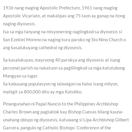
1936 nang maging Apostolic Prefecture, 1961 nang maging
Apostolic Vicariate, at makalipas ang 75 taon ay ganap na itong
naging diyosesis.
Isa sa mga tanyang na misyonerong naglingkod sa diyosesis si
San Ezekiel Moreno na naging kura paroko ng Sto Nino Church o
ang kasalukuyang cathedral ng diyosesis.
Sa kasalukuyan, mayroong 40 parokya ang diyosesis at isang
personal parish na nakatuon sa paglilingkod sa mga katutubong
Mangyan sa lugar.
Sa kabuuang populasyon ng lalawigan na halos isang milyon,
mahigit sa 800,000 dito ay mga Katoliko.
Pinangunahan ni Papal Nuncio to the Philippines Archbishop
Charles Brown ang pagluklok kay Bishop Cuevas bilang kauna-
unahang obispo ng diyosesis, katuwang si Lipa Archbishop Gilbert
Garcera, pangulo ng Catholic Bishops’ Conference of the