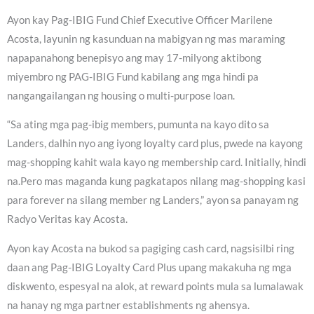
Ayon kay Pag-IBIG Fund Chief Executive Officer Marilene
Acosta, layunin ng kasunduan na mabigyan ng mas maraming
napapanahong benepisyo ang may 17-milyong aktibong
miyembro ng PAG-IBIG Fund kabilang ang mga hindi pa
nangangailangan ng housing o multi-purpose loan.
“Sa ating mga pag-ibig members, pumunta na kayo dito sa
Landers, dalhin nyo ang iyong loyalty card plus, pwede na kayong
mag-shopping kahit wala kayo ng membership card. Initially, hindi
na.Pero mas maganda kung pagkatapos nilang mag-shopping kasi
para forever na silang member ng Landers,” ayon sa panayam ng
Radyo Veritas kay Acosta.
Ayon kay Acosta na bukod sa pagiging cash card, nagsisilbi ring
daan ang Pag-IBIG Loyalty Card Plus upang makakuha ng mga
diskwento, espesyal na alok, at reward points mula sa lumalawak
na hanay ng mga partner establishments ng ahensya.