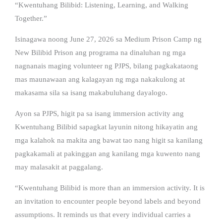
“Kwentuhang Bilibid: Listening, Learning, and Walking
Together.”
Isinagawa noong June 27, 2026 sa Medium Prison Camp ng
New Bilibid Prison ang programa na dinaluhan ng mga
nagnanais maging volunteer ng PJPS, bilang pagkakataong
mas maunawaan ang kalagayan ng mga nakakulong at
makasama sila sa isang makabuluhang dayalogo.
Ayon sa PJPS, higit pa sa isang immersion activity ang
Kwentuhang Bilibid sapagkat layunin nitong hikayatin ang
mga kalahok na makita ang bawat tao nang higit sa kanilang
pagkakamali at pakinggan ang kanilang mga kuwento nang
may malasakit at paggalang.
“Kwentuhang Bilibid is more than an immersion activity. It is
an invitation to encounter people beyond labels and beyond
assumptions. It reminds us that every individual carries a