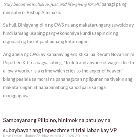
truly becomes inclusive, just, and life-giving for all,”
bahagi pa ng
mensahe ni Bishop Alminaza.
Sa huli, Binigyang-diin ng CWS na ang makatarungang suweldo ay
hindi lamang usaping pang-ekonomiya kundi usapin din ng
dignidad ng tao at panlipunang katarungan.
Ang apela ng CWS ay kahanay ng ensiklikal na Rerum Novarum ni
Pope Leo XIII na nagsasabing, “To defraud anyone of wages due to
a lowly worker is a crime which cries to the anger of heaven,”
bilang paalala sa moral na pananagutan ng lipunan na tiyakin ang
makatarungan at napapanahong sahod para sa mga
manggagawa.
Sambayanang Pilipino, hinimok na patuloy na
subaybayan ang impeachment trial laban kay VP
Reyn Letran - Ibañez
Friday, August 7, 2026 2:01 pm