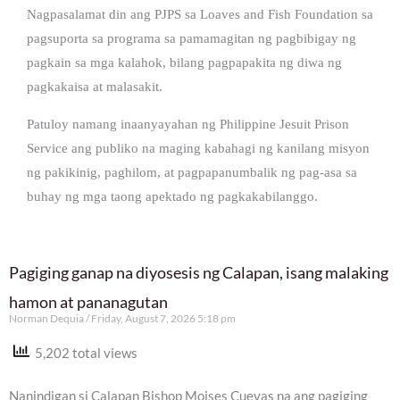
Nagpasalamat din ang PJPS sa Loaves and Fish Foundation sa
pagsuporta sa programa sa pamamagitan ng pagbibigay ng
pagkain sa mga kalahok, bilang pagpapakita ng diwa ng
pagkakaisa at malasakit.
Patuloy namang inaanyayahan ng Philippine Jesuit Prison
Service ang publiko na maging kabahagi ng kanilang misyon
ng pakikinig, paghilom, at pagpapanumbalik ng pag-asa sa
buhay ng mga taong apektado ng pagkakabilanggo.
Pagiging ganap na diyosesis ng Calapan, isang malaking
hamon at pananagutan
Norman Dequia
Friday, August 7, 2026 5:18 pm
5,202 total views
Nanindigan si Calapan Bishop Moises Cuevas na ang pagiging