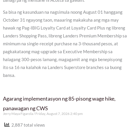
bahagi pa ng mensahe ni Acosta sa gawain.
Sa bisa ng kasunduan na nagsimula noong August 01 hanggang
October 31 ngayong taon, maaaring makakuha ang mga may
hawak ng Pag-IBIG Loyalty Card at Loyalty Card Plus ng libreng
Landers Shopping Pass, libreng Landers Premium Membership sa
minimum na single-receipt purchase na 3-thousand pesos, at
pagkakataong mag-upgrade sa Executive Membership sa
halagang 300-pesos lamang, magagamit ang mga benepisyong
ito sa 16 na kalahok na Landers Superstore branches sa buong
bansa.
Agarang implementasyon ng 85-pisong wage hike,
panawagan ng CWS
Jerry Maya Figarola
Friday, August 7, 2026 2:40 pm
2,887 total views