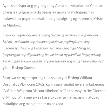
Ayon sa obispo, ang pag-angat ng Apostolic Vicariate of Calapan
bilang isang ganap na diyosesis ay nangangahulugang mas
malawak na pagpapalawak at pagpapaigting ng misyon ni Kristo
sa Mindoro.
“Tayo ay naging diyosesis upang lalo pang palawakin ang misyon ni
Kristo—palalimin ang pananampalataya; paglingkuran ang
mahihirap; ihain ang kabataan; samahan ang mga Mangyan;
ipagtanggol ang dignidad ng bawat tao at ng pamilya; itaguyod ang
katarungan at kapayapaan; at pangalagaan ang ating iisang tahanan,”
giit ni Bishop Cuevas.
Sinariwa rin ng obispo ang tala sa diary ni Bishop William
Duschak, SVD noong 1962, kung saan isinulat niya ang katagang
“Auf dem Weg zum Bistum Mindoro” o “On the way to the Diocese
of Mindoro” na aniya’y sa kasalukuyan ay ganap nang natupad
makalipas ang mahigit anim na dekada.