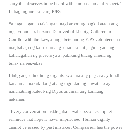
story that deserves to be heard with compassion and respect.”
Bahagi ng mensahe ng PJPS.
Sa mga naganap talakayan, nagkaroon ng pagkakataon ang
mga volunteer, Persons Deprived of Liberty, Children in
Conflict with the Law, at mga beteranong PJPS volunteers na
magbahagi ng kani-kanilang karanasan at pagnilayan ang
kahalagahan ng presensya at pakikinig bilang simula ng
tunay na pag-akay.
Binigyang-diin din ng organisasyon na ang pag-asa ay hindi
kailanman nakukulong at ang dignidad ng bawat tao ay
nananatiling kaloob ng Diyos anuman ang kanilang
nakaraan.
“Every conversation inside prison walls becomes a quiet
reminder that hope is never imprisoned. Human dignity
cannot be erased by past mistakes. Compassion has the power