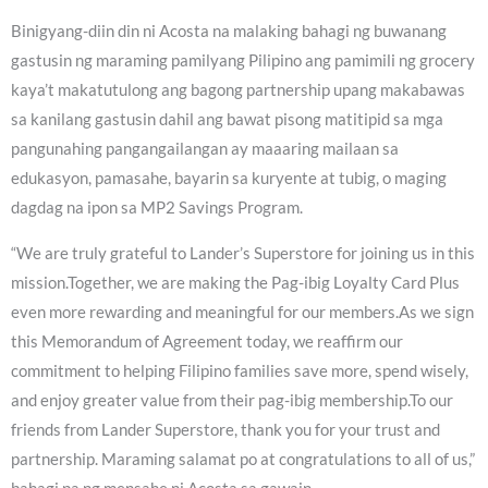
Binigyang-diin din ni Acosta na malaking bahagi ng buwanang
gastusin ng maraming pamilyang Pilipino ang pamimili ng grocery
kaya’t makatutulong ang bagong partnership upang makabawas
sa kanilang gastusin dahil ang bawat pisong matitipid sa mga
pangunahing pangangailangan ay maaaring mailaan sa
edukasyon, pamasahe, bayarin sa kuryente at tubig, o maging
dagdag na ipon sa MP2 Savings Program.
“We are truly grateful to Lander’s Superstore for joining us in this
mission.Together, we are making the Pag-ibig Loyalty Card Plus
even more rewarding and meaningful for our members.As we sign
this Memorandum of Agreement today, we reaffirm our
commitment to helping Filipino families save more, spend wisely,
and enjoy greater value from their pag-ibig membership.To our
friends from Lander Superstore, thank you for your trust and
partnership. Maraming salamat po at congratulations to all of us,”