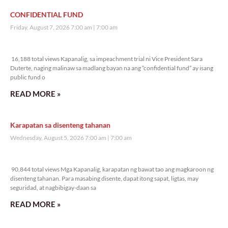
CONFIDENTIAL FUND
Friday, August 7, 2026 7:00 am
7:00 am
16,188 total views
16,188 total views Kapanalig, sa impeachment trial ni Vice President Sara
Duterte, naging malinaw sa madlang bayan na ang “confidential fund” ay isang
public fund o
READ MORE »
Karapatan sa disenteng tahanan
Wednesday, August 5, 2026 7:00 am
7:00 am
90,844 total views
90,844 total views Mga Kapanalig, karapatan ng bawat tao ang magkaroon ng
disenteng tahanan. Para masabing disente, dapat itong sapat, ligtas, may
seguridad, at nagbibigay-daan sa
READ MORE »