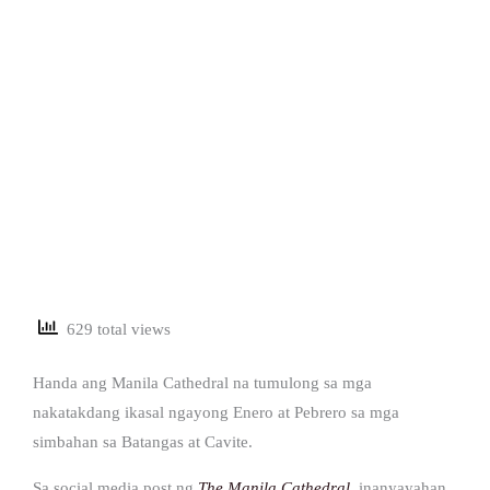
629 total views
Handa ang Manila Cathedral na tumulong sa mga
nakatakdang ikasal ngayong Enero at Pebrero sa mga
simbahan sa Batangas at Cavite.
Sa social media post ng
The Manila Cathedral
, inanyayahan