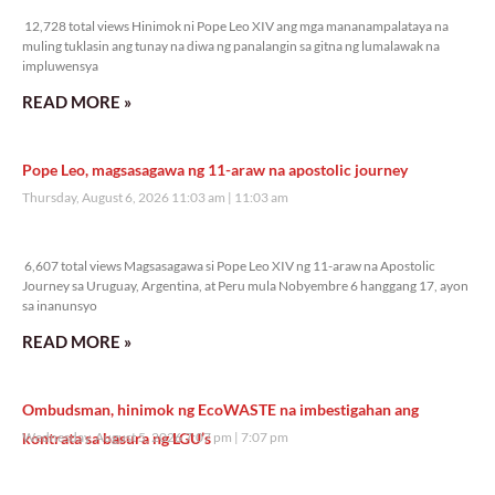
12,728 total views Hinimok ni Pope Leo XIV ang mga mananampalataya na
muling tuklasin ang tunay na diwa ng panalangin sa gitna ng lumalawak na
impluwensya
READ MORE »
Pope Leo, magsasagawa ng 11-araw na apostolic journey
Thursday, August 6, 2026 11:03 am
11:03 am
6,607 total views
6,607 total views Magsasagawa si Pope Leo XIV ng 11-araw na Apostolic
Journey sa Uruguay, Argentina, at Peru mula Nobyembre 6 hanggang 17, ayon
sa inanunsyo
READ MORE »
Ombudsman, hinimok ng EcoWASTE na imbestigahan ang
kontrata sa basura ng LGU’s
Wednesday, August 5, 2026 7:07 pm
7:07 pm
21,762 total views