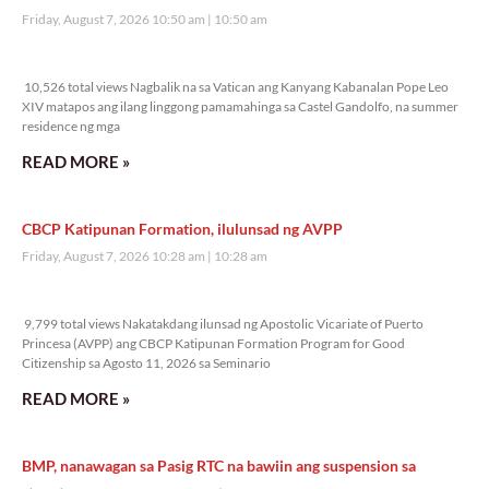
Friday, August 7, 2026 10:50 am
10:50 am
10,526 total views
10,526 total views Nagbalik na sa Vatican ang Kanyang Kabanalan Pope Leo
XIV matapos ang ilang linggong pamamahinga sa Castel Gandolfo, na summer
residence ng mga
READ MORE »
CBCP Katipunan Formation, ilulunsad ng AVPP
Friday, August 7, 2026 10:28 am
10:28 am
9,799 total views
9,799 total views Nakatakdang ilunsad ng Apostolic Vicariate of Puerto
Princesa (AVPP) ang CBCP Katipunan Formation Program for Good
Citizenship sa Agosto 11, 2026 sa Seminario
READ MORE »
BMP, nanawagan sa Pasig RTC na bawiin ang suspension sa