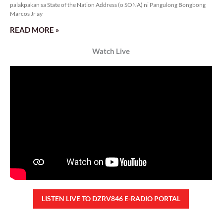
Rev. Fr. Anton CT Pascual
TUNAY NA KALAGAYAN NG BANSA
Saturday, August 8, 2026 7:00 am
7:00 am
33,319 total views
33,319 total views Kapanalig, sa ikalimang SONA ng Pangulong Ferdinand
Marcos Jr., idinetalye nito ang maraming accomplishment ng administrasyon.
Pero, nakalimutan ni PBBM na i-ulat sa
READ MORE »
CONFIDENTIAL FUND
Friday, August 7, 2026 7:00 am
7:00 am
98,636 total views
98,636 total views Kapanalig, sa impeachment trial ni Vice President Sara
Duterte, naging malinaw sa madlang bayan na ang “confidential fund” ay isang