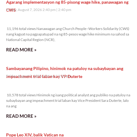
Agarang implementasyon ng 85-pisong wage hike, panawagan ng
CWS
Friday, August 7, 2026 2:40 pm
2:40 pm
11,196 total views
11,196 total views Nanawagan ang Church People–Workers Solidarity (CWS)
nang kagyat na pagpapatupad na ng 85-pesos wage hike minimum na sahod sa
National Capital Region (NCR),
READ MORE »
Sambayanang Pilipino, hinimok na patuloy na subaybayan ang
impeachment trial laban kay VP Duterte
Friday, August 7, 2026 2:01 pm
2:01 pm
10,578 total views
10,578 total views Hinimok ng isang political analyst ang publiko na patuloy na
subaybayan ang impeachment trial laban kay Vice President Sara Duterte, lalo
na ang
READ MORE »
Pope Leo XIV, balik Vatican na