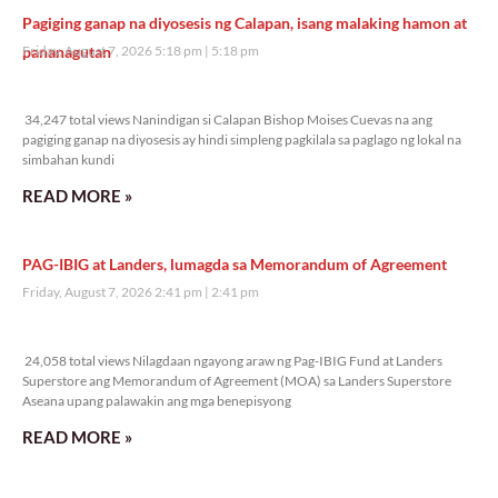
Pagiging ganap na diyosesis ng Calapan, isang malaking hamon at
pananagutan
Friday, August 7, 2026 5:18 pm
5:18 pm
34,247 total views
34,247 total views Nanindigan si Calapan Bishop Moises Cuevas na ang
pagiging ganap na diyosesis ay hindi simpleng pagkilala sa paglago ng lokal na
simbahan kundi
READ MORE »
PAG-IBIG at Landers, lumagda sa Memorandum of Agreement
Friday, August 7, 2026 2:41 pm
2:41 pm
24,058 total views
24,058 total views Nilagdaan ngayong araw ng Pag-IBIG Fund at Landers
Superstore ang Memorandum of Agreement (MOA) sa Landers Superstore
Aseana upang palawakin ang mga benepisyong
READ MORE »