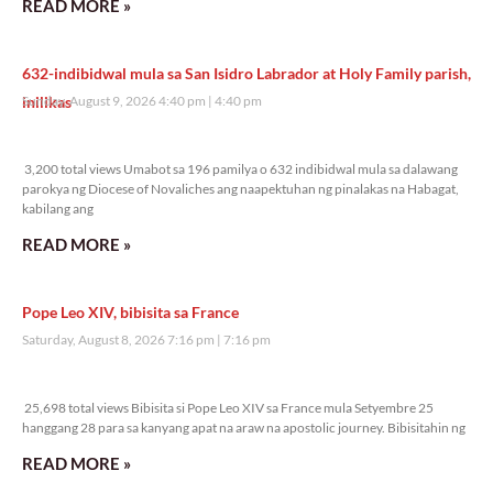
READ MORE »
632-indibidwal mula sa San Isidro Labrador at Holy Family parish,
inilikas
Sunday, August 9, 2026 4:40 pm
4:40 pm
3,200 total views
3,200 total views Umabot sa 196 pamilya o 632 indibidwal mula sa dalawang
parokya ng Diocese of Novaliches ang naapektuhan ng pinalakas na Habagat,
kabilang ang
READ MORE »
Pope Leo XIV, bibisita sa France
Saturday, August 8, 2026 7:16 pm
7:16 pm
25,698 total views
25,698 total views Bibisita si Pope Leo XIV sa France mula Setyembre 25
hanggang 28 para sa kanyang apat na araw na apostolic journey. Bibisitahin ng
READ MORE »