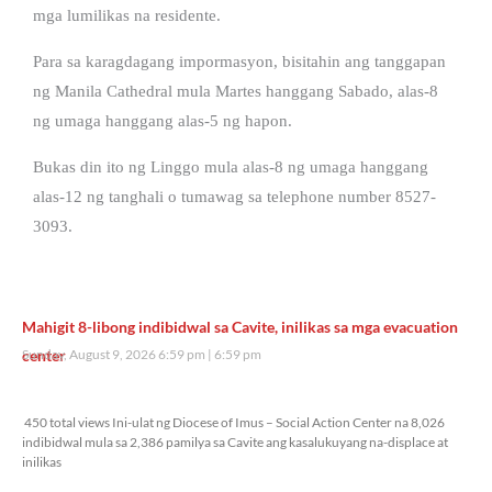
mga lumilikas na residente.
Para sa karagdagang impormasyon, bisitahin ang tanggapan
ng Manila Cathedral mula Martes hanggang Sabado, alas-8
ng umaga hanggang alas-5 ng hapon.
Bukas din ito ng Linggo mula alas-8 ng umaga hanggang
alas-12 ng tanghali o tumawag sa telephone number 8527-
3093.
Mahigit 8-libong indibidwal sa Cavite, inilikas sa mga evacuation
center
Sunday, August 9, 2026 6:59 pm
6:59 pm
450 total views
450 total views Ini-ulat ng Diocese of Imus – Social Action Center na 8,026
indibidwal mula sa 2,386 pamilya sa Cavite ang kasalukuyang na-displace at
inilikas