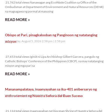
21,762 total views Nanawagan ang EcoWaste Coalition sa Office of the
Ombudsman at Department of Environment and Natural Resources (DENR)
na magsagawa ng pormal at masusing
READ MORE »
Obispo at Pari, pinagkalooban ng Panginoon ng natatanging
misyon
Wednesday, August 5, 2026 2:58 pm
2:58 pm
27,653 total views
27,653 total views Iginiit ni Lipa Archbishop Gilbert Garcera, pangulo ng
Catholic Bishops’ Conference of the Philippines (CBCP), na may natatanging
misyon ang mga pari sa
READ MORE »
Mananampalataya, inaanyayahan sa ika-401 anibersaryo ng
enthronement ng Nuestra Señora del Buen Suceso
Wednesday, August 5, 2026 2:32 pm
2:32 pm
21,114 total views
21,114 total views Inaanyayahan ng Diocesan Shrine of Nuestra Señora del