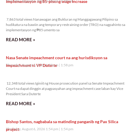
implementasyon ng 85-pisong wage increase
Thursday, August 6, 2026 2:18 pm
2:18 pm
7,863 total views
7,863 total views Nanawagan ang Bukluran ng Manggagawang Pilipino sa
hudikatura na bawiin ang temporary restraining order (TRO) na nagpahinto sa
implementasyon ng ₱85 umento sa
READ MORE »
Nasa Senate impeachment court na ang hurisdiksyon sa
impeachment ni VP Duterte
Thursday, August 6, 2026 1:58 pm
1:58 pm
12,348 total views
12,348 total views Iginiit ng House prosecution panel sa Senate Impeachment
Court na dapat dinggin at pagpasyahan ang impeachment case laban kay Vice
President Sara Duterte
READ MORE »
Bishop Santos, nagbabala sa matinding panganib ng Pax Silica
project
Thursday, August 6, 2026 1:54 pm
1:54 pm