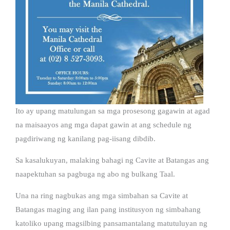
Ito ay upang matulungan sa mga prosesong gagawin at agad
na maisaayos ang mga dapat gawin at ang schedule ng
pagdiriwang ng kanilang pag-iisang dibdib.
Sa kasalukuyan, malaking bahagi ng Cavite at Batangas ang
naapektuhan sa pagbuga ng abo ng bulkang Taal.
Una na ring nagbukas ang mga simbahan sa Cavite at
Batangas maging ang ilan pang institusyon ng simbahang
katoliko upang magsilbing pansamantalang matutuluyan ng