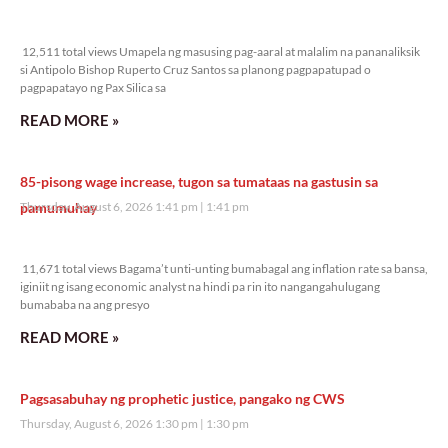
12,511 total views
12,511 total views Umapela ng masusing pag-aaral at malalim na pananaliksik
si Antipolo Bishop Ruperto Cruz Santos sa planong pagpapatupad o
pagpapatayo ng Pax Silica sa
READ MORE »
85-pisong wage increase, tugon sa tumataas na gastusin sa
pamumuhay
Thursday, August 6, 2026 1:41 pm
1:41 pm
11,671 total views
11,671 total views Bagama’t unti-unting bumabagal ang inflation rate sa bansa,
iginiit ng isang economic analyst na hindi pa rin ito nangangahulugang
bumababa na ang presyo
READ MORE »
Pagsasabuhay ng prophetic justice, pangako ng CWS
Thursday, August 6, 2026 1:30 pm
1:30 pm