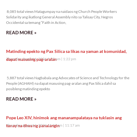
8,085 total views
8,085 total views Matagumpay na naidaos ng Church People Workers
Solidarity ang ikatlong General Assembly nito sa Talisay City, Negros
Occidental sa temang “Faith in Action,
READ MORE »
Matinding epekto ng Pax Silica sa likas na yaman at komunidad,
dapat masusing pag-aralan
Thursday, August 6, 2026 1:22 pm
1:22 pm
5,887 total views
5,887 total views Nagbabala ang Advocates of Science and Technology for the
People (AGHAM) na dapat masusing pag-aralan ang Pax Silica dahil sa
posibleng matinding epekto
READ MORE »
Pope Leo XIV, hinimok ang mananampalataya na tuklasin ang
tunay na diwa ng panalangin
Thursday, August 6, 2026 11:17 am
11:17 am
12,728 total views