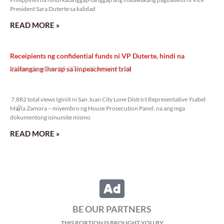
President Sara Duterte sa kalidad
READ MORE »
Receipients ng confidential funds ni VP Duterte, hindi na
kailangang iharap sa impeachment trial
Wednesday, August 5, 2026 1:49 pm
1:49 pm
7,882 total views
7,882 total views Iginiit ni San Juan City Lone District Representative Ysabel
Maria Zamora – miyembro ng House Prosecution Panel, na ang mga
dokumentong isinumite mismo
READ MORE »
ATM, nagbabala sa isinusulong na open-pit gold at copper mining
project sa Davao de Oro
Wednesday, August 5, 2026 12:53 pm
12:53 pm
10,778 total views
10,778 total views Nagbabala ang Alyansa Tigil Mina (ATM) laban sa
isinusulong na open-pit gold and copper mining project ng Kingking Mining