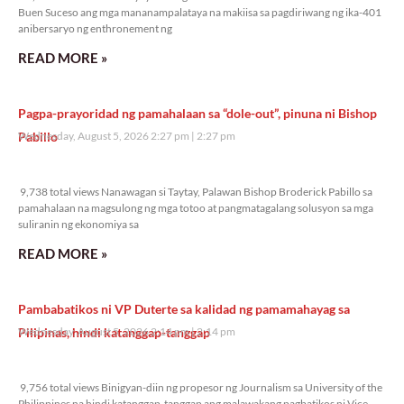
Buen Suceso ang mga mananampalataya na makiisa sa pagdiriwang ng ika-401
anibersaryo ng enthronement ng
READ MORE »
Pagpa-prayoridad ng pamahalaan sa “dole-out”, pinuna ni Bishop
Pabillo
Wednesday, August 5, 2026 2:27 pm
2:27 pm
9,738 total views
9,738 total views Nanawagan si Taytay, Palawan Bishop Broderick Pabillo sa
pamahalaan na magsulong ng mga totoo at pangmatagalang solusyon sa mga
suliranin ng ekonomiya sa
READ MORE »
Pambabatikos ni VP Duterte sa kalidad ng pamamahayag sa
Pilipinas, hindi katanggap-tanggap
Wednesday, August 5, 2026 2:14 pm
2:14 pm
9,756 total views
9,756 total views Binigyan-diin ng propesor ng Journalism sa University of the
Philippines na hindi katanggap-tanggap ang malawakang pagbatikos ni Vice