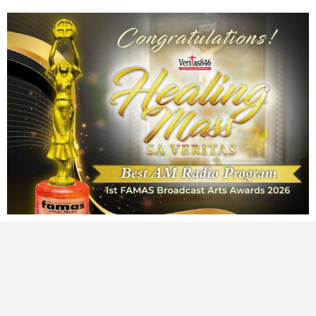
public fund o
READ MORE »
Karapatan sa disenteng tahanan
Wednesday, August 5, 2026 7:00 am
7:00 am
168,029 total views
168,029 total views Mga Kapanalig, karapatan ng bawat tao ang magkaroon ng
disenteng tahanan. Para masabing disente, dapat itong sapat, ligtas, may
seguridad, at nagbibigay-daan sa
READ MORE »
Hindi nakatutuwang biro
Tuesday, August 4, 2026 7:00 am
7:00 am
199,154 total views
199,154 total views Mga Kapanalig, mabuti pa si Japanese Ambassador to the
Philippines na si Endo Kazuya, maraming pagpipiliang bahay dito sa Pilipinas.
Sa isang privilege