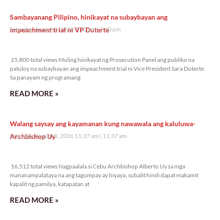
Sambayanang Pilipino, hinikayat na subaybayan ang
impeachment trial ni VP Duterte
Saturday, August 8, 2026 7:10 pm
7:10 pm
25,800 total views
25,800 total views Muling hinikayat ng Prosecution Panel ang publiko na
patuloy na subaybayan ang impeachment trial ni Vice President Sara Duterte.
Sa panayam ng programang
READ MORE »
Walang saysay ang kayamanan kung nawawala ang kaluluwa-
Archbishop Uy
Saturday, August 8, 2026 11:37 am
11:37 am
16,512 total views
16,512 total views Nagpaalala si Cebu Archbishop Alberto Uy sa mga
mananampalataya na ang tagumpay ay biyaya, subalit hindi dapat makamit
kapalit ng pamilya, katapatan at
READ MORE »