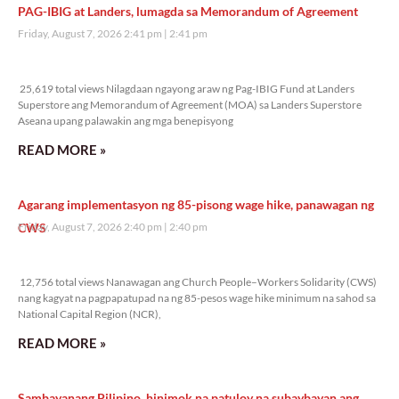
PAG-IBIG at Landers, lumagda sa Memorandum of Agreement
Friday, August 7, 2026 2:41 pm
2:41 pm
25,619 total views
25,619 total views Nilagdaan ngayong araw ng Pag-IBIG Fund at Landers
Superstore ang Memorandum of Agreement (MOA) sa Landers Superstore
Aseana upang palawakin ang mga benepisyong
READ MORE »
Agarang implementasyon ng 85-pisong wage hike, panawagan ng
CWS
Friday, August 7, 2026 2:40 pm
2:40 pm
12,756 total views
12,756 total views Nanawagan ang Church People–Workers Solidarity (CWS)
nang kagyat na pagpapatupad na ng 85-pesos wage hike minimum na sahod sa
National Capital Region (NCR),
READ MORE »
Sambayanang Pilipino, hinimok na patuloy na subaybayan ang