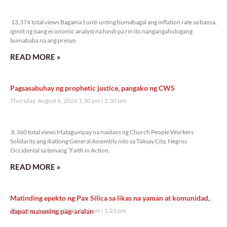
13,374 total views
13,374 total views Bagama’t unti-unting bumabagal ang inflation rate sa bansa,
iginiit ng isang economic analyst na hindi pa rin ito nangangahulugang
bumababa na ang presyo
READ MORE »
Pagsasabuhay ng prophetic justice, pangako ng CWS
Thursday, August 6, 2026 1:30 pm
1:30 pm
8,360 total views
8,360 total views Matagumpay na naidaos ng Church People Workers
Solidarity ang ikatlong General Assembly nito sa Talisay City, Negros
Occidental sa temang “Faith in Action,
READ MORE »
Matinding epekto ng Pax Silica sa likas na yaman at komunidad,
dapat masusing pag-aralan
Thursday, August 6, 2026 1:22 pm
1:22 pm