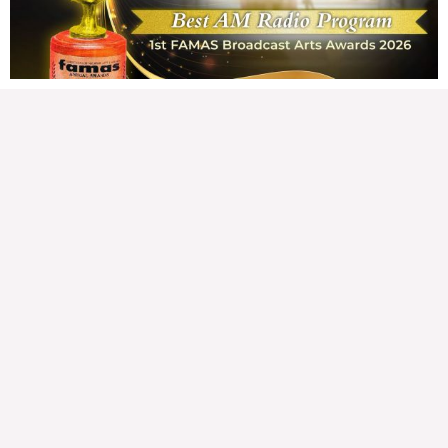
disenteng tahanan. Para masabing disente, dapat itong sapat, ligtas, may
seguridad, at nagbibigay-daan sa
READ MORE »
Hindi nakatutuwang biro
Tuesday, August 4, 2026 7:00 am
7:00 am
208,854 total views
208,854 total views Mga Kapanalig, mabuti pa si Japanese Ambassador to the
Philippines na si Endo Kazuya, maraming pagpipiliang bahay dito sa Pilipinas.
Sa isang privilege
READ MORE »
Sino ang papasan ng system-loss?
Monday, August 3, 2026 7:00 am
7:00 am
240,706 total views
240,706 total views Mga Kapanalig, isa sa mga umani ng masigabong
palakpakan sa State of the Nation Address (o SONA) ni Pangulong Bongbong