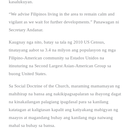
kasalukuyan.
“We advise Filipinos living in the area to remain calm and
vigilant as we wait for further developments.” Panawagan ni
Secretary Andanar.
Kaugnay nga nito, batay sa tala ng 2010 US Census,
tinatayang aabot sa 3.4 na milyon ang populasyon ng mga
Filipino-American community sa Estados Unidos na
itinuturing na Second Largest Asian-American Group sa
buong United States.
Sa Social Doctrine of the Church, maraming mamamayan ng
mahihirap na bansa ang nakikipagsapalaran sa ibayong dagat
na kinakailangan palagiang ipagdasal para sa kanilang
katatagan at kaligtasan kapalit ang katiyakang mabigyan ng
maayos at magandang buhay ang kanilang mga naiwang
mahal sa buhay sa bansa.