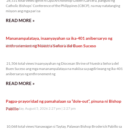
28,531 total views Iginiit ni Lipa Archbishop Gilbert Garcera, pangulo ng
Catholic Bishops’ Conference of the Philippines (CBCP), na may natatanging
misyon ang mga pari sa
READ MORE »
Mananampalataya, inaanyayahan sa ika-401 anibersaryo ng
enthronement ng Nuestra Señora del Buen Suceso
Wednesday, August 5, 2026 2:32 pm
2:32 pm
21,506 total views
21,506 total views Inaanyayahan ng Diocesan Shrine of Nuestra Señora del
Buen Suceso ang mga mananampalataya na makiisa sa pagdiriwang ng ika-401
anibersaryo ng enthronement ng
READ MORE »
Pagpa-prayoridad ng pamahalaan sa “dole-out”, pinuna ni Bishop
Pabillo
Wednesday, August 5, 2026 2:27 pm
2:27 pm
10,068 total views
10,068 total views Nanawagan si Taytay, Palawan Bishop Broderick Pabillo sa