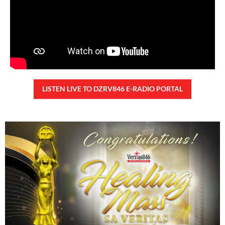
Marcos Jr., idinetalye nito ang maraming accomplishment ng administrasyon.
Pero, nakalimutan ni PBBM na i-ulat sa
READ MORE »
CONFIDENTIAL FUND
Friday, August 7, 2026 7:00 am
7:00 am
108,739 total views
108,739 total views Kapanalig, sa impeachment trial ni Vice President Sara
Duterte, naging malinaw sa madlang bayan na ang “confidential fund” ay isang
public fund o
READ MORE »
Karapatan sa disenteng tahanan
Wednesday, August 5, 2026 7:00 am
7:00 am
178,133 total views
178,133 total views Mga Kapanalig, karapatan ng bawat tao ang magkaroon ng