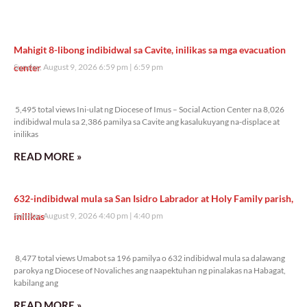
Mahigit 8-libong indibidwal sa Cavite, inilikas sa mga evacuation
center
Sunday, August 9, 2026 6:59 pm
6:59 pm
5,495 total views
5,495 total views Ini-ulat ng Diocese of Imus – Social Action Center na 8,026
indibidwal mula sa 2,386 pamilya sa Cavite ang kasalukuyang na-displace at
inilikas
READ MORE »
632-indibidwal mula sa San Isidro Labrador at Holy Family parish,
inilikas
Sunday, August 9, 2026 4:40 pm
4:40 pm
8,477 total views
8,477 total views Umabot sa 196 pamilya o 632 indibidwal mula sa dalawang
parokya ng Diocese of Novaliches ang naapektuhan ng pinalakas na Habagat,
kabilang ang
READ MORE »