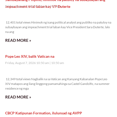
impeachment trial laban kay VP Duterte
Friday, August 7, 2026 2:01 pm
2:01 pm
12,401 total views
12,401 total views Hinimok ng isang political analyst ang publiko na patuloy na
subaybayan ang impeachment trial laban kay Vice President Sara Duterte, lalo
na ang
READ MORE »
Pope Leo XIV, balik Vatican na
Friday, August 7, 2026 10:50 am
10:50 am
12,349 total views
12,349 total views Nagbalik na sa Vatican ang Kanyang Kabanalan Pope Leo
XIV matapos ang ilang linggong pamamahinga sa Castel Gandolfo, na summer
residence ng mga
READ MORE »
CBCP Katipunan Formation, ilulunsad ng AVPP