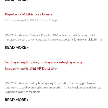
Pope Leo XIV, bibisita sa France
Saturday, August 8, 2026 7:16 pm
7:16 pm
30,690 total views
30,690 total views Bibisita si Pope Leo XIV sa France mula Setyembre 25
hanggang 28 para sa kanyang apat na araw na apostolic journey. Bibisitahin ng
READ MORE »
Sambayanang Pilipino, hinikayat na subaybayan ang
impeachment trial ni VP Duterte
Saturday, August 8, 2026 7:10 pm
7:10 pm
30,793 total views
30,793 total views Muling hinikayat ng Prosecution Panel ang publiko na
patuloy na subaybayan ang impeachment trial ni Vice President Sara Duterte.
Sa panayam ng programang
READ MORE »