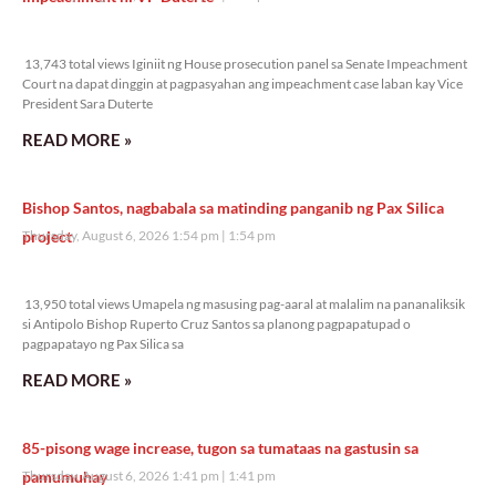
13,743 total views
13,743 total views Iginiit ng House prosecution panel sa Senate Impeachment
Court na dapat dinggin at pagpasyahan ang impeachment case laban kay Vice
President Sara Duterte
READ MORE »
Bishop Santos, nagbabala sa matinding panganib ng Pax Silica
project
Thursday, August 6, 2026 1:54 pm
1:54 pm
13,950 total views
13,950 total views Umapela ng masusing pag-aaral at malalim na pananaliksik
si Antipolo Bishop Ruperto Cruz Santos sa planong pagpapatupad o
pagpapatayo ng Pax Silica sa
READ MORE »
85-pisong wage increase, tugon sa tumataas na gastusin sa
pamumuhay
Thursday, August 6, 2026 1:41 pm
1:41 pm