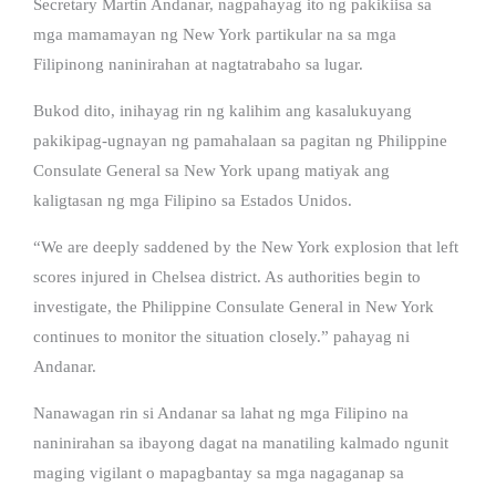
Secretary Martin Andanar, nagpahayag ito ng pakikiisa sa
mga mamamayan ng New York partikular na sa mga
Filipinong naninirahan at nagtatrabaho sa lugar.
Bukod dito, inihayag rin ng kalihim ang kasalukuyang
pakikipag-ugnayan ng pamahalaan sa pagitan ng Philippine
Consulate General sa New York upang matiyak ang
kaligtasan ng mga Filipino sa Estados Unidos.
“We are deeply saddened by the New York explosion that left
scores injured in Chelsea district. As authorities begin to
investigate, the Philippine Consulate General in New York
continues to monitor the situation closely.” pahayag ni
Andanar.
Nanawagan rin si Andanar sa lahat ng mga Filipino na
naninirahan sa ibayong dagat na manatiling kalmado ngunit
maging vigilant o mapagbantay sa mga nagaganap sa