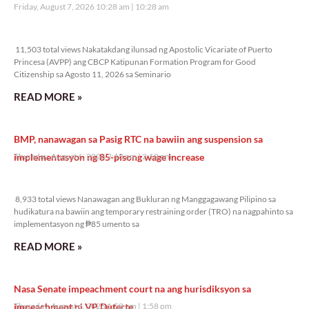
Friday, August 7, 2026 10:28 am
10:28 am
11,503 total views
11,503 total views Nakatakdang ilunsad ng Apostolic Vicariate of Puerto
Princesa (AVPP) ang CBCP Katipunan Formation Program for Good
Citizenship sa Agosto 11, 2026 sa Seminario
READ MORE »
BMP, nanawagan sa Pasig RTC na bawiin ang suspension sa
implementasyon ng 85-pisong wage increase
Thursday, August 6, 2026 2:18 pm
2:18 pm
8,933 total views
8,933 total views Nanawagan ang Bukluran ng Manggagawang Pilipino sa
hudikatura na bawiin ang temporary restraining order (TRO) na nagpahinto sa
implementasyon ng ₱85 umento sa
READ MORE »
Nasa Senate impeachment court na ang hurisdiksyon sa
impeachment ni VP Duterte
Thursday, August 6, 2026 1:58 pm
1:58 pm