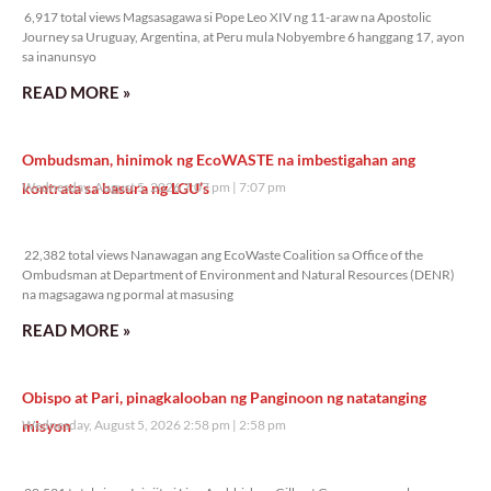
6,917 total views Magsasagawa si Pope Leo XIV ng 11-araw na Apostolic
Journey sa Uruguay, Argentina, at Peru mula Nobyembre 6 hanggang 17, ayon
sa inanunsyo
READ MORE »
Ombudsman, hinimok ng EcoWASTE na imbestigahan ang
kontrata sa basura ng LGU’s
Wednesday, August 5, 2026 7:07 pm
7:07 pm
22,382 total views
22,382 total views Nanawagan ang EcoWaste Coalition sa Office of the
Ombudsman at Department of Environment and Natural Resources (DENR)
na magsagawa ng pormal at masusing
READ MORE »
Obispo at Pari, pinagkalooban ng Panginoon ng natatanging
misyon
Wednesday, August 5, 2026 2:58 pm
2:58 pm
28,531 total views