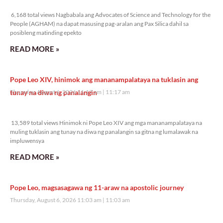
6,168 total views
6,168 total views Nagbabala ang Advocates of Science and Technology for the
People (AGHAM) na dapat masusing pag-aralan ang Pax Silica dahil sa
posibleng matinding epekto
READ MORE »
Pope Leo XIV, hinimok ang mananampalataya na tuklasin ang
tunay na diwa ng panalangin
Thursday, August 6, 2026 11:17 am
11:17 am
13,589 total views
13,589 total views Hinimok ni Pope Leo XIV ang mga mananampalataya na
muling tuklasin ang tunay na diwa ng panalangin sa gitna ng lumalawak na
impluwensya
READ MORE »
Pope Leo, magsasagawa ng 11-araw na apostolic journey
Thursday, August 6, 2026 11:03 am
11:03 am
6,917 total views