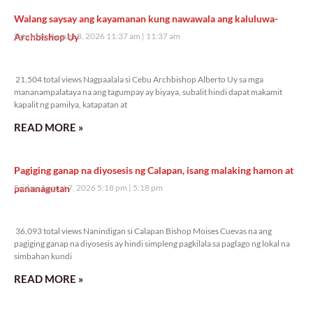
Walang saysay ang kayamanan kung nawawala ang kaluluwa-
Archbishop Uy
Saturday, August 8, 2026 11:37 am
11:37 am
21,504 total views
21,504 total views Nagpaalala si Cebu Archbishop Alberto Uy sa mga
mananampalataya na ang tagumpay ay biyaya, subalit hindi dapat makamit
kapalit ng pamilya, katapatan at
READ MORE »
Pagiging ganap na diyosesis ng Calapan, isang malaking hamon at
pananagutan
Friday, August 7, 2026 5:18 pm
5:18 pm
36,093 total views
36,093 total views Nanindigan si Calapan Bishop Moises Cuevas na ang
pagiging ganap na diyosesis ay hindi simpleng pagkilala sa paglago ng lokal na
simbahan kundi
READ MORE »