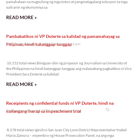
pamahalaan na magsulong ng mga totoo at pangmatagalang solusyon sa mga
suliranin ng ekonomiya sa
READ MORE »
Pambabatikos ni VP Duterte sa kalidad ng pamamahayag sa
Pilipinas, hindi katanggap-tanggap
Wednesday, August 5, 2026 2:14 pm
2:14 pm
10,152 total views
10,152 total views Binigyan-diin ng propesor ng Journalism sa University of
the Philippines na hindi katanggap-tanggap ang malawakang pagbatikos ni Vice
President Sara Duterte sa kalidad
READ MORE »
Receipients ng confidential funds ni VP Duterte, hindi na
kailangang iharap sa impeachment trial
Wednesday, August 5, 2026 1:49 pm
1:49 pm
8,278 total views
8,278 total views Iginiit ni San Juan City Lone District Representative Ysabel
Maria Zamora – miyembro ng House Prosecution Panel, na ang mga