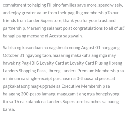
commitment to helping Filipino families save more, spend wisely,
and enjoy greater value from their pag-ibig membership.To our
friends from Lander Superstore, thank you for your trust and
partnership. Maraming salamat po at congratulations to all of us,”
bahagi pa ng mensahe ni Acosta sa gawain.
Sa bisa ng kasunduan na nagsimula noong August 01 hanggang
October 31 ngayong taon, maaaring makakuha ang mga may
hawak ng Pag-IBIG Loyalty Card at Loyalty Card Plus ng libreng
Landers Shopping Pass, libreng Landers Premium Membership sa
minimum na single-receipt purchase na 3-thousand pesos, at
pagkakataong mag-upgrade sa Executive Membership sa
halagang 300-pesos lamang, magagamit ang mga benepisyong
ito sa 16 na kalahok na Landers Superstore branches sa buong
bansa.