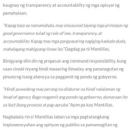
kaugnay ng transparency at accountability ng mga opisyal ng
pamahalaan.
“Kapag tayo ay namamahala, may sinusunod tayong mga prinsipyo ng
good governance tulad ng rule of law, transparency, at
accountability. Kapag may mga pangyayaring nagiging kaduda-duda,
mahalagang mabigyang-linaw ito.”
Dagdag pa ni Mantillas.
Binigyang-diin din ng propesor ang command responsibility, kung
saan sinabi niyang hindi maaaring ihiwalay ang pananagutan ng
pinuno ng isang ahensya sa paggamit ng pondo ng gobyerno.
“Hindi puwedeng may perang na-disburse na hindi nalalaman ng
head of agency. Bago magamit ang pondo ng gobyerno, dumaraan ito
sa iba’t ibang proseso at pag-apruba.”
Ayon pa kay Mantillas.
Nagbabala rin si Mantillas laban sa mga pagtatangkang
impluwensyahan ang opinyon ng publiko sa pamamagitan ng