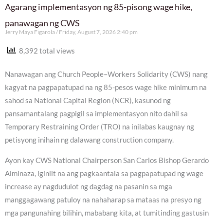
Agarang implementasyon ng 85-pisong wage hike,
panawagan ng CWS
Jerry Maya Figarola
Friday, August 7, 2026 2:40 pm
8,392 total views
Nanawagan ang Church People–Workers Solidarity (CWS) nang
kagyat na pagpapatupad na ng 85-pesos wage hike minimum na
sahod sa National Capital Region (NCR), kasunod ng
pansamantalang pagpigil sa implementasyon nito dahil sa
Temporary Restraining Order (TRO) na inilabas kaugnay ng
petisyong inihain ng dalawang construction company.
Ayon kay CWS National Chairperson San Carlos Bishop Gerardo
Alminaza, iginiit na ang pagkaantala sa pagpapatupad ng wage
increase ay nagdudulot ng dagdag na pasanin sa mga
manggagawang patuloy na nahaharap sa mataas na presyo ng
mga pangunahing bilihin, mababang kita, at tumitinding gastusin