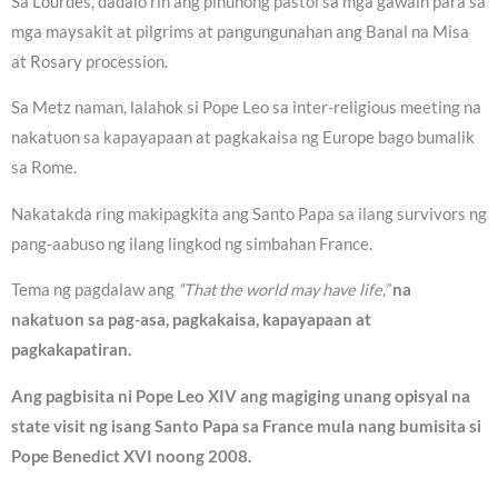
Sa Lourdes, dadalo rin ang pinunong pastol sa mga gawain para sa
mga maysakit at pilgrims at pangungunahan ang Banal na Misa
at Rosary procession.
Sa Metz naman, lalahok si Pope Leo sa inter-religious meeting na
nakatuon sa kapayapaan at pagkakaisa ng Europe bago bumalik
sa Rome.
Nakatakda ring makipagkita ang Santo Papa sa ilang survivors ng
pang-aabuso ng ilang lingkod ng simbahan France.
Tema ng pagdalaw ang
“That the world may have life,”
na
nakatuon sa pag-asa, pagkakaisa, kapayapaan at
pagkakapatiran.
Ang pagbisita ni Pope Leo XIV ang magiging unang opisyal na
state visit ng isang Santo Papa sa France mula nang bumisita si
Pope Benedict XVI noong 2008.