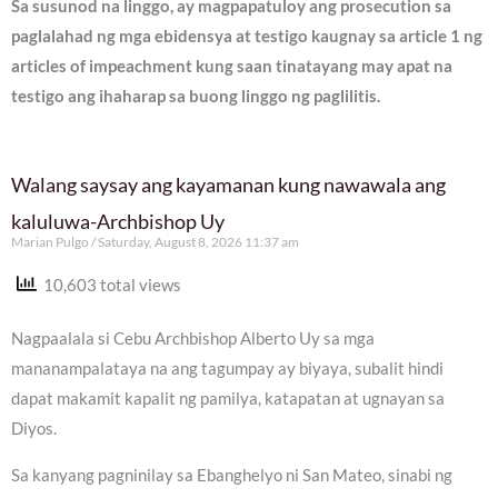
Sa susunod na linggo, ay magpapatuloy ang prosecution sa
paglalahad ng mga ebidensya at testigo kaugnay sa article 1 ng
articles of impeachment kung saan tinatayang may apat na
testigo ang ihaharap sa buong linggo ng paglilitis.
Walang saysay ang kayamanan kung nawawala ang
kaluluwa-Archbishop Uy
Marian Pulgo
Saturday, August 8, 2026 11:37 am
10,603 total views
Nagpaalala si Cebu Archbishop Alberto Uy sa mga
mananampalataya na ang tagumpay ay biyaya, subalit hindi
dapat makamit kapalit ng pamilya, katapatan at ugnayan sa
Diyos.
Sa kanyang pagninilay sa Ebanghelyo ni San Mateo, sinabi ng