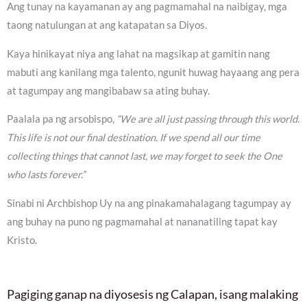
Ang tunay na kayamanan ay ang pagmamahal na naibigay, mga
taong natulungan at ang katapatan sa Diyos.
Kaya hinikayat niya ang lahat na magsikap at gamitin nang
mabuti ang kanilang mga talento, ngunit huwag hayaang ang pera
at tagumpay ang mangibabaw sa ating buhay.
Paalala pa ng arsobispo,
“We are all just passing through this world.
This life is not our final destination. If we spend all our time
collecting things that cannot last, we may forget to seek the One
who lasts forever.”
Sinabi ni Archbishop Uy na ang pinakamahalagang tagumpay ay
ang buhay na puno ng pagmamahal at nananatiling tapat kay
Kristo.
Pagiging ganap na diyosesis ng Calapan, isang malaking