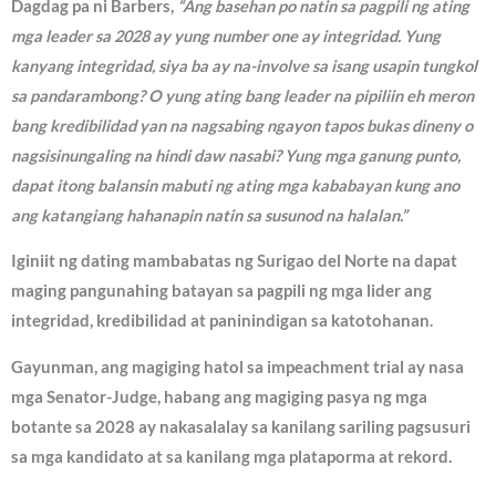
Dagdag pa ni Barbers,
“Ang basehan po natin sa pagpili ng ating
mga leader sa 2028 ay yung number one ay integridad. Yung
kanyang integridad, siya ba ay na-involve sa isang usapin tungkol
sa pandarambong? O yung ating bang leader na pipiliin eh meron
bang kredibilidad yan na nagsabing ngayon tapos bukas dineny o
nagsisinungaling na hindi daw nasabi? Yung mga ganung punto,
dapat itong balansin mabuti ng ating mga kababayan kung ano
ang katangiang hahanapin natin sa susunod na halalan.”
Iginiit ng dating mambabatas ng Surigao del Norte na dapat
maging pangunahing batayan sa pagpili ng mga lider ang
integridad, kredibilidad at paninindigan sa katotohanan.
Gayunman, ang magiging hatol sa impeachment trial ay nasa
mga Senator-Judge, habang ang magiging pasya ng mga
botante sa 2028 ay nakasalalay sa kanilang sariling pagsusuri
sa mga kandidato at sa kanilang mga plataporma at rekord.