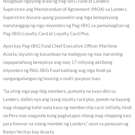
Nilagdaan ngayong araw ng Pag-IBIG Fund at Landers
Superstore ang Memorandum of Agreement (MOA) sa Landers
Superstore Aseana upang palawakin ang mga benepisyong
matatanggap ng mga miyembro ng Pag-IBIG sa pamamagitan ng
Pag-IBIG Loyalty Card at Loyalty Card Plus.
Ayon kay Pag-IBIG Fund Chief Executive Officer Marilene
Acosta, layunin ng kasunduan na mabigyan ng mas maraming
napapanahong benepisyo ang may 17-milyong aktibong
miyembro ng PAG-IBIG Fund kabilang ang mga hindi pa
nangangailangan ng housing o multi-purpose loan.
“Sa ating mga pag-ibig members, pumunta na kayo dito sa
Landers, dalhin nyo ang iyong loyalty card plus, pwede na kayong
mag-shopping kahit wala kayo ng membership card. Initially, hindi
na.Pero mas maganda kung pagkatapos nilang mag-shopping kasi
para forever na silang member ng Landers,” ayon sa panayam ng
Radyo Veritas kay Acosta.