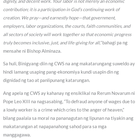
dignity, and decent work. Your labor is not merely an economic
contribution; it is a participation in God’s continuing work of
creation. We pray—and earnestly hope—that government,
employers, labor organizations, the courts, faith communities, and
all sectors of society will work together so that economic progress
truly becomes inclusive, just, and life-giving for all,”
bahagi pa ng
mensahe ni Bishop Alminaza.
Sa huli, Binigyang-diin ng CWS na ang makatarungang suweldo ay
hindi lamang usaping pang-ekonomiya kundi usapin din ng
dignidad ng tao at panlipunang katarungan.
Ang apela ng CWS ay kahanay ng ensiklikal na Rerum Novarum ni
Pope Leo XIII na nagsasabing, “To defraud anyone of wages due to
a lowly worker is a crime which cries to the anger of heaven,”
bilang paalala sa moral na pananagutan ng lipunan na tiyakin ang
makatarungan at napapanahong sahod para sa mga
manggagawa.