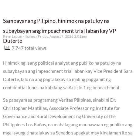
Sambayanang Pilipino, hinimok na patuloy na
subaybayan ang impeachment trial laban kay VP
Reyn Letran - Ibañez
Friday, August 7, 2026 2:01 pm
Duterte
7,747 total views
Hinimok ng isang political analyst ang publiko na patuloy na
subaybayan ang impeachment trial laban kay Vice President Sara
Duterte, lalo na ang pagtalakay sa maling paggamit ng
confidential funds na kabilang sa Article 1 ng impeachment.
Sa panayam sa programang Veritas Pilipinas, sinabi ni Dr.
Christopher Mantillas, Associate Professor ng Institute for
Governance and Rural Development ng University of the
Philippines Los Baños, na mahalagang maunawaan ng publiko ang
mga isyung tinatalakay sa Senado sapagkat may kinalaman ito sa