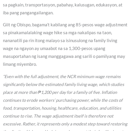
sa pagkain, transportasyon, pabahay, kalusugan, edukasyon, at
iba pang pangangailangan.
Giit ng Obispo, bagama’t kabilang ang 85-pesos wage adjustment
sa pinakamalalaking wage hike sa mga nakalipas na taon,
nananatili pa rin itong malayo sa isinusulong na family living
wage na ngayon ay umaabot na sa 1,300-pesos upang
masuportahan ng isang manggagawa ang sarili o pamilyang may
limang miyembro.
“Even with the full adjustment, the NCR minimum wage remains
significantly below the estimated family living wage, which studies
place at more than ₱1,200 per day for a family of five. Inflation
continues to erode workers’ purchasing power, while the costs of
food, transportation, housing, healthcare, education, and utilities
continue to rise. The wage adjustment itself is therefore not
excessive. Rather, it represents only a modest step toward restoring