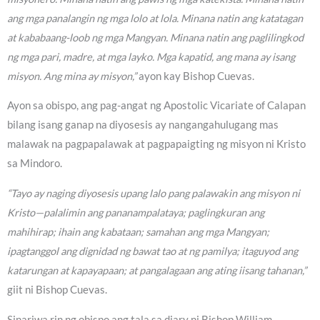
ang mga panalangin ng mga lolo at lola. Minana natin ang katatagan
at kababaang-loob ng mga Mangyan. Minana natin ang paglilingkod
ng mga pari, madre, at mga layko. Mga kapatid, ang mana ay isang
misyon. Ang mina ay misyon,”
ayon kay Bishop Cuevas.
Ayon sa obispo, ang pag-angat ng Apostolic Vicariate of Calapan
bilang isang ganap na diyosesis ay nangangahulugang mas
malawak na pagpapalawak at pagpapaigting ng misyon ni Kristo
sa Mindoro.
“Tayo ay naging diyosesis upang lalo pang palawakin ang misyon ni
Kristo—palalimin ang pananampalataya; paglingkuran ang
mahihirap; ihain ang kabataan; samahan ang mga Mangyan;
ipagtanggol ang dignidad ng bawat tao at ng pamilya; itaguyod ang
katarungan at kapayapaan; at pangalagaan ang ating iisang tahanan,”
giit ni Bishop Cuevas.
Sinariwa rin ng obispo ang tala sa diary ni Bishop William