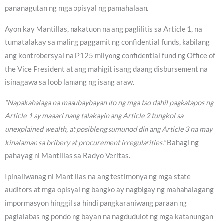
pananagutan ng mga opisyal ng pamahalaan.
Ayon kay Mantillas, nakatuon na ang paglilitis sa Article 1, na
tumatalakay sa maling paggamit ng confidential funds, kabilang
ang kontrobersyal na ₱125 milyong confidential fund ng Office of
the Vice President at ang mahigit isang daang disbursement na
isinagawa sa loob lamang ng isang araw.
“Napakahalaga na masubaybayan ito ng mga tao dahil pagkatapos ng
Article 1 ay maaari nang talakayin ang Article 2 tungkol sa
unexplained wealth, at posibleng sumunod din ang Article 3 na may
kinalaman sa bribery at procurement irregularities.”
Bahagi ng
pahayag ni Mantillas sa Radyo Veritas.
Ipinaliwanag ni Mantillas na ang testimonya ng mga state
auditors at mga opisyal ng bangko ay nagbigay ng mahahalagang
impormasyon hinggil sa hindi pangkaraniwang paraan ng
paglalabas ng pondo ng bayan na nagdudulot ng mga katanungan