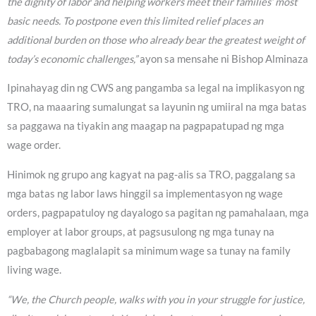
the dignity of labor and helping workers meet their families’ most
basic needs. To postpone even this limited relief places an
additional burden on those who already bear the greatest weight of
today’s economic challenges,”
ayon sa mensahe ni Bishop Alminaza
Ipinahayag din ng CWS ang pangamba sa legal na implikasyon ng
TRO, na maaaring sumalungat sa layunin ng umiiral na mga batas
sa paggawa na tiyakin ang maagap na pagpapatupad ng mga
wage order.
Hinimok ng grupo ang kagyat na pag-alis sa TRO, paggalang sa
mga batas ng labor laws hinggil sa implementasyon ng wage
orders, pagpapatuloy ng dayalogo sa pagitan ng pamahalaan, mga
employer at labor groups, at pagsusulong ng mga tunay na
pagbabagong maglalapit sa minimum wage sa tunay na family
living wage.
“We, the Church people, walks with you in your struggle for justice,