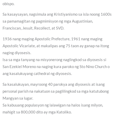
obispo.
Sa kasaysayan, nagsimula ang Kristiyanismo sa isla noong 1600s
sa pamamagitan ng pagmimisyon ng mga Augustinian,
Franciscan, Jesuit, Recollect, at SVD.
1936 nang maging Apostolic Prefecture, 1961 nang maging
Apostolic Vicariate, at makalipas ang 75 taon ay ganap na itong
naging diyosesis.
Isa sa mga tanyang na misyonerong naglingkod sa diyosesis si
San Ezekiel Moreno na naging kura paroko ng Sto Nino Church o
ang kasalukuyang cathedral ng diyosesis.
Sa kasalukuyan, mayroong 40 parokya ang diyosesis at isang
personal parish na nakatuon sa paglilingkod sa mga katutubong
Mangyan sa lugar.
Sa kabuuang populasyon ng lalawigan na halos isang milyon,
mahigit sa 800,000 dito ay mga Katoliko.