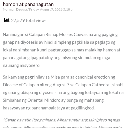
hamon at pananagutan
Norman Dequia
Friday, August 7, 2026 5:18 pm
27,579 total views
Nanindigan si Calapan Bishop Moises Cuevas na ang pagiging
ganap na diyosesis ay hindi simpleng pagkilala sa paglago ng
lokal na simbahan kundi pagtanggap sa mas malaking hamon at
pananagutang ipagpatuloy ang misyong sinimulan ng mga
naunang misyonero.
Sa kanyang pagninilay sa Misa para sa canonical erection ng
Diocese of Calapan nitong August 7 sa Calapan Cathedral, sinabi
ng unang obispo ng diyosesis na ang bagong katayuan ng lokal na
Simbahan ng Oriental Mindoro ay bunga ng mahabang
kasaysayan ng pananampalataya at paglilingkod.
“Ganap na natin itong minana. Minana natin ang sakripisyo ng mga
misyonero. Minana natin ang pawis ng mga katekista. Minana natin