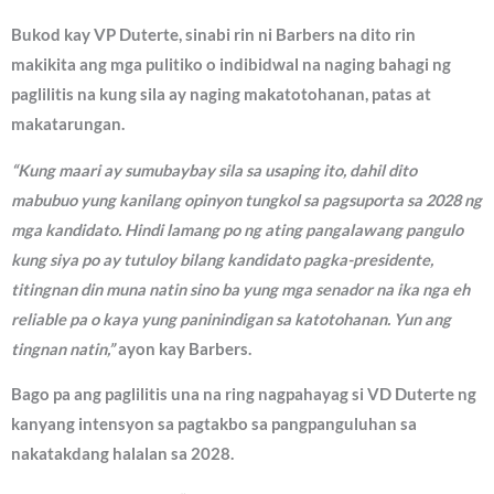
Bukod kay VP Duterte, sinabi rin ni Barbers na dito rin
makikita ang mga pulitiko o indibidwal na naging bahagi ng
paglilitis na kung sila ay naging makatotohanan, patas at
makatarungan.
“Kung maari ay sumubaybay sila sa usaping ito, dahil dito
mabubuo yung kanilang opinyon tungkol sa pagsuporta sa 2028 ng
mga kandidato. Hindi lamang po ng ating pangalawang pangulo
kung siya po ay tutuloy bilang kandidato pagka-presidente,
titingnan din muna natin sino ba yung mga senador na ika nga eh
reliable pa o kaya yung paninindigan sa katotohanan. Yun ang
tingnan natin,”
ayon kay Barbers.
Bago pa ang paglilitis una na ring nagpahayag si VD Duterte ng
kanyang intensyon sa pagtakbo sa pangpanguluhan sa
nakatakdang halalan sa 2028.