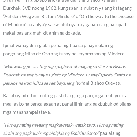
Duschak, SVD noong 1962, kung saan isinulat niya ang katagang
“Auf dem Weg zum Bistum Mindoro” o “On the way to the Diocese
of Mindoro” na aniya’y sa kasalukuyan ay ganap nang natupad
makalipas ang mahigit anim na dekada.
Ipinaliwanag din ng obispo na higit pa sa pinagmulan ng
pangalang Mina de Oro ang tunay na kayamanan ng Mindoro.
“Maliwanag po sa ating mga pagbasa, at maging sa diary ni Bishop
Duschak na ang tunay na ginto ng Mindoro ay ang Espiritu Santo na
patuloy na kumikilos sa sambayanang ito,”
ani Bishop Cuevas.
Kasabay nito, hinimok ng pastol ang mga pari, mga relihiyoso at
mga layko na pangalagaan at panatilihin ang pagbubuklod bilang
mga mananampalataya.
“Huwag nating hayaang magkawatak-watak tayo. Huwag nating
sirain ang pagkakaisang binigkis ng Espiritu Santo,”
paalala ng