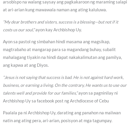
arsobispo na walang saysay ang pagkakaroon ng maraming salapi
at ari-arian kung mawawala naman ang ating kaluluwa.
“My dear brothers and sisters, success is a blessing—but not if it
costs us our soul,”
ayon kay Archbishop Uy.
Ayon sa pastol ng simbahan hindi masama ang magsikap,
magtrabaho at mangarap para sa magandang buhay, subalit
mahalagang tiyakin na hindi dapat nakakalimutan ang pamilya,
ang kapwa at ang Diyos.
“Jesus is not saying that success is bad. He is not against hard work,
business, or earning a living. On the contrary, He wants us to use our
talents well and provide for our families,”
ayon sa pagninilay ni
Archbishop Uy sa facebook post ng Archdiocese of Cebu
Paalala pa ni Archbishop Uy, darating ang panahon na maiiwan
natin ang ating pera, ari-arian, posisyon at mga tagumpay.