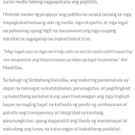
social media habang nagpapatuloy ang paglilitis.
Hinimok naman ng propesor ang publiko na umasa lamang sa mga
mapagkakatiwalaang ulat ng media, mga eksperto, at mga legal
na paliwanag upang higit na maunawaan ang mga usaping
teknikal sa nagaganap na impeachment trial.
“Mag-ingat tayo sa mga naririnig natin sa social media dahil maaaring
ma-weaponize ang impormasyon sa labas ng legal na proseso.
” Ani
Mantillas.
Sa bahagi ng Simbahang Katolika, ang mabuting pamamahala ay
dapat na nakaugat sa katotohanan, pananagutan, at paglilingkod
sa kabutihang panlahat kung saan tinatawagan ang mga lingkod-
bayan na maging tapat na katiwala ng pondo ng sambayanan at
pairalin ang transparency at integridad sa kanilang
panunungkulan, upang mapanatili ang tiwala ng mamamayan at
maisulong ang tunay na katarungan at kabutihang panlahat.