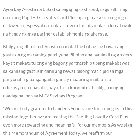
Ayon kay Acosta na bukod sa pagiging cash card, nagsisilbi ring
daan ang Pag-IBIG Loyalty Card Plus upang makakuha ng mga
diskwento, espesyal na alok, at reward points mula sa lumalawak
na hanay ng mga partner establishments ng ahensya.
Binigyang-diin din ni Acosta na malaking bahagi ng buwanang
gastusin ng maraming pamilyang Pilipino ang pamimili ng grocery
kaya’t makatutulong ang bagong partnership upang makabawas
sa kanilang gastusin dahil ang bawat pisong matitipid sa mga
pangunahing pangangailangan ay maaaring mailaan sa
edukasyon, pamasahe, bayarin sa kuryente at tubig, o maging
dagdag na ipon sa MP2 Savings Program.
“We are truly grateful to Lander’s Superstore for joining us in this
mission.Together, we are making the Pag-ibig Loyalty Card Plus
even more rewarding and meaningful for our members.As we sign
this Memorandum of Agreement today, we reaffirm our