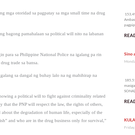
15
ng mga otoridad sa pagpatay sa mga small time na drug
153,49
Ambass
pagpipi
g bagong pamahalaan sa political will nito na labanan
READ
Sino 
n para sa Philippine National Police na igalang pa rin
Monday
drug trade sa bansa.
18
galang sa dangal ng buhay lalo na ng mahihirap na
185,51
masiga
SONA) 
wing a political will to fight against criminality related
READ
hat the PNP will respect the law, the rights of others,
 about the degradation of human life, especially of the
KULA
ish” and who are in the drug business only for survival,”
Friday