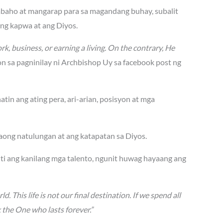
abaho at mangarap para sa magandang buhay, subalit
ang kapwa at ang Diyos.
rk, business, or earning a living. On the contrary, He
n sa pagninilay ni Archbishop Uy sa facebook post ng
tin ang ating pera, ari-arian, posisyon at mga
ong natulungan at ang katapatan sa Diyos.
ti ang kanilang mga talento, ngunit huwag hayaang ang
d. This life is not our final destination. If we spend all
k the One who lasts forever.”