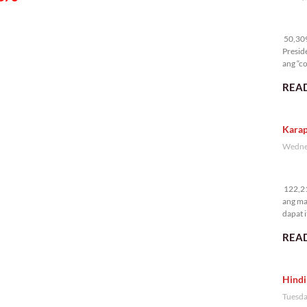
50
50,309 
Presid
ang “co
READ
Karap
Wednes
12
122,21
ang ma
dapat i
READ
Hindi
Tuesda