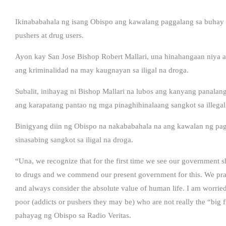
Ikinababahala ng isang Obispo ang kawalang paggalang sa buhay 
pushers at drug users.
Ayon kay San Jose Bishop Robert Mallari, una hinahangaan niya an
ang kriminalidad na may kaugnayan sa iligal na droga.
Subalit, inihayag ni Bishop Mallari na lubos ang kanyang panalangi
ang karapatang pantao ng mga pinaghihinalaang sangkot sa illegal 
Binigyang diin ng Obispo na nakababahala na ang kawalan ng pag
sinasabing sangkot sa iligal na droga.
“Una, we recognize that for the first time we see our government sho
to drugs and we commend our present government for this. We pray t
and always consider the absolute value of human life. I am worried
poor (addicts or pushers they may be) who are not really the “big f
pahayag ng Obispo sa Radio Veritas.