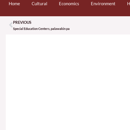
Home
Cultural
Economics
Environment
H
PREVIOUS
Prev
Special Education Centers, palawakin pa