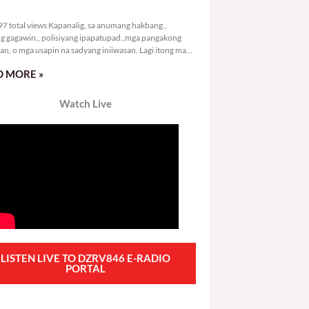
5,097 total views
7 total views Kapanalig, sa anumang hakbang.,
g gagawin., polisiyang ipapatupad.,mga pangakong
an, o mga usapin na sadyang iniiwasan. Lagi itong may
 Hindi ibig sabihin,
 MORE »
Watch Live
LISTEN LIVE TO DZRV846 E-RADIO
PORTAL