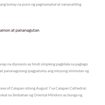
 ang buhay na puno ng pagmamahal at nananatiling
 hamon at pananagutan
ap na diyosesis ay hindi simpleng pagkilala sa paglago
at pananagutang ipagpatuloy ang misyong sinimulan ng
ocese of Calapan nitong August 7 sa Calapan Cathedral,
 lokal na Simbahan ng Oriental Mindoro ay bunga ng