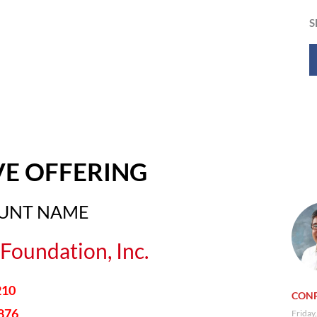
S
VE OFFERING
OUNT NAME
Foundation, Inc.
210
CONF
876
Friday