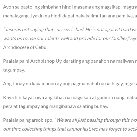
Ayon sa pastol ng simbahan hindi masama ang magsikap, magtr
mahalagang tiyakin na hindi dapat nakakalimutan ang pamilya, 
“Jesus is not saying that success is bad. He is not against hard wo
wants us to use our talents well and provide for our families,”
ayo
Archdiocese of Cebu
Paalala pa ni Archbishop Uy, darating ang panahon na maiiwan na
tagumpay.
Ang tunay na kayamanan ay ang pagmamahal na naibigay, mga ta
Kaya hinikayat niya ang lahat na magsikap at gamitin nang mabu
pera at tagumpay ang mangibabaw sa ating buhay.
Paalala pa ng arsobispo,
“We are all just passing through this worl
our time collecting things that cannot last, we may forget to see