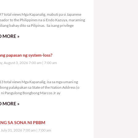
3,497 total views
7 total views Mga Kapanalig, mabuti pa si Japanese
ador to the Philippines na si Endo Kazuya, maraming
liang bahay dito sa Pilipinas. Sa isang privilege
 MORE »
ang papasan ng system-loss?
, August 3, 2026 7:00 am
7:00 am
5,513 total views
3 total views Mga Kapanalig, isa sa mga umani ng
bong palakpakan sa State of the Nation Address (o
ni Pangulong Bongbong Marcos Jr ay
 MORE »
NG SA SONA NI PBBM
, July 31, 2026 7:00 am
7:00 am