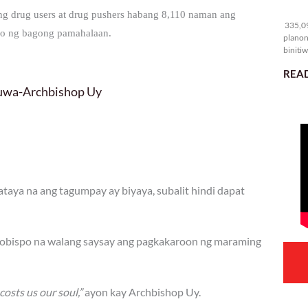
33
ng drug users at drug pushers habang 8,110 naman ang
335,09
ggo ng bagong pamahalaan.
planon
binitiw
kulang.
READ
luwa-Archbishop Uy
aya na ang tagumpay ay biyaya, subalit hindi dapat
rsobispo na walang saysay ang pagkakaroon ng maraming
costs us our soul,”
ayon kay Archbishop Uy.