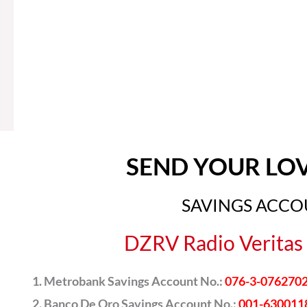
SEND YOUR LO
SAVINGS ACC
DZRV Radio Veritas 
Metrobank Savings Account No.:
076-3-076270
Banco De Oro Savings Account No.:
001-630011