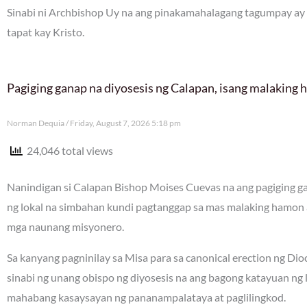
Sinabi ni Archbishop Uy na ang pinakamahalagang tagumpay ay
tapat kay Kristo.
Pagiging ganap na diyosesis ng Calapan, isang malaking
Norman Dequia
Friday, August 7, 2026 5:18 pm
24,046 total views
Nanindigan si Calapan Bishop Moises Cuevas na ang pagiging gan
ng lokal na simbahan kundi pagtanggap sa mas malaking hamon 
mga naunang misyonero.
Sa kanyang pagninilay sa Misa para sa canonical erection ng Di
sinabi ng unang obispo ng diyosesis na ang bagong katayuan ng
mahabang kasaysayan ng pananampalataya at paglilingkod.