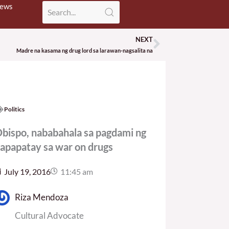
News
NEXT
Next
Madre na kasama ng drug lord sa larawan-nagsalita na
Politics
bispo, nababahala sa pagdami ng
apapatay sa war on drugs
July 19, 2016
11:45 am
Riza Mendoza
Cultural Advocate