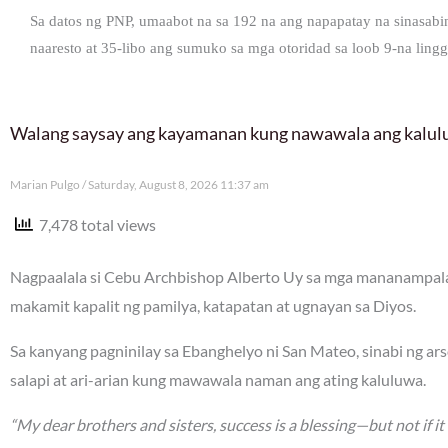
Sa datos ng PNP, umaabot na sa 192 na ang napapatay na sinasabi
naaresto at 35-libo ang sumuko sa mga otoridad sa loob 9-na lin
Walang saysay ang kayamanan kung nawawala ang kalu
Marian Pulgo
Saturday, August 8, 2026 11:37 am
7,478 total views
Nagpaalala si Cebu Archbishop Alberto Uy sa mga mananampalat
makamit kapalit ng pamilya, katapatan at ugnayan sa Diyos.
Sa kanyang pagninilay sa Ebanghelyo ni San Mateo, sinabi ng a
salapi at ari-arian kung mawawala naman ang ating kaluluwa.
“My dear brothers and sisters, success is a blessing—but not if it 