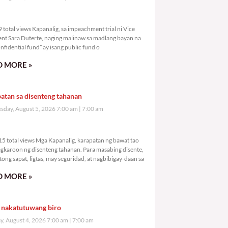
,309 total views
total views Kapanalig, sa impeachment trial ni Vice
ent Sara Duterte, naging malinaw sa madlang bayan na
nfidential fund” ay isang public fund o
 MORE »
atan sa disenteng tahanan
day, August 5, 2026 7:00 am
7:00 am
2,215 total views
5 total views Mga Kapanalig, karapatan ng bawat tao
gkaroon ng disenteng tahanan. Para masabing disente,
tong sapat, ligtas, may seguridad, at nagbibigay-daan sa
 MORE »
 nakatutuwang biro
y, August 4, 2026 7:00 am
7:00 am