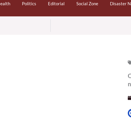
ealth
Politics
Editorial
Social Zone
Disaster 
O
n