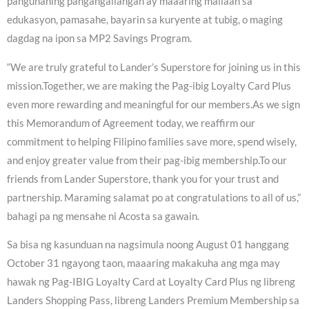
pangunahing pangangailangan ay maaaring mailaan sa
edukasyon, pamasahe, bayarin sa kuryente at tubig, o maging
dagdag na ipon sa MP2 Savings Program.
“We are truly grateful to Lander’s Superstore for joining us in this
mission.Together, we are making the Pag-ibig Loyalty Card Plus
even more rewarding and meaningful for our members.As we sign
this Memorandum of Agreement today, we reaffirm our
commitment to helping Filipino families save more, spend wisely,
and enjoy greater value from their pag-ibig membership.To our
friends from Lander Superstore, thank you for your trust and
partnership. Maraming salamat po at congratulations to all of us,”
bahagi pa ng mensahe ni Acosta sa gawain.
Sa bisa ng kasunduan na nagsimula noong August 01 hanggang
October 31 ngayong taon, maaaring makakuha ang mga may
hawak ng Pag-IBIG Loyalty Card at Loyalty Card Plus ng libreng
Landers Shopping Pass, libreng Landers Premium Membership sa