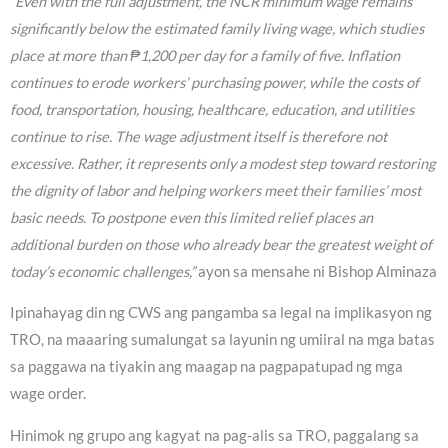
“Even with the full adjustment, the NCR minimum wage remains
significantly below the estimated family living wage, which studies
place at more than ₱1,200 per day for a family of five. Inflation
continues to erode workers’ purchasing power, while the costs of
food, transportation, housing, healthcare, education, and utilities
continue to rise. The wage adjustment itself is therefore not
excessive. Rather, it represents only a modest step toward restoring
the dignity of labor and helping workers meet their families’ most
basic needs. To postpone even this limited relief places an
additional burden on those who already bear the greatest weight of
today’s economic challenges,”
ayon sa mensahe ni Bishop Alminaza
Ipinahayag din ng CWS ang pangamba sa legal na implikasyon ng
TRO, na maaaring sumalungat sa layunin ng umiiral na mga batas
sa paggawa na tiyakin ang maagap na pagpapatupad ng mga
wage order.
Hinimok ng grupo ang kagyat na pag-alis sa TRO, paggalang sa