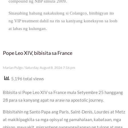
compound ng NBP simula 2009.
Sinasabing habang nakakulong si Colangco, binibigyan ito
ng VIP treatment dahil na rin sa kaniyang koneksyon sa loob
at labas ng kulungan.
Pope Leo XIV, bibisita sa France
Marian Pulgo
Saturday, August 8, 2026 7:16 pm
5,196 total views
Bibisita si Pope Leo XIV sa France mula Setyembre 25 hanggang
28 para sa kanyang apat na araw na apostolic journey.
Bibisitahin ng Santo Papa ang Paris, Saint-Denis, Lourdes at Metz
at makikipagkita sa mga opisyal ng pamahalaan, kabataan, mga
obispo, maysakit, migranteng nangangailangan ng tulong at mga