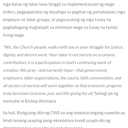
mga batas ng labor laws hinggil sa implementasyon ng wage
orders, pagpapatuloy ng dayalogo sa pagitan ng pamahalaan, mga
employer at labor groups, at pagsusulong ng mga tunay na
pagbabagong maglalapit sa minimum wage sa tunay na family
living wage.
“We, the Church people, walks with you in your struggle for justice,
dignity, and decent work. Your labor is not merely an economic
contribution; it is a participation in God’s continuing work of
creation. We pray—and earnestly hope—that government,
employers, labor organizations, the courts, faith communities, and
all sectors of society will work together so that economic progress
truly becomes inclusive, just, and life-giving for all,”
bahagi pa ng
mensahe ni Bishop Alminaza.
Sa huli, Binigyang-diin ng CWS na ang makatarungang suweldo ay
hindi lamang usaping pang-ekonomiya kundi usapin din ng