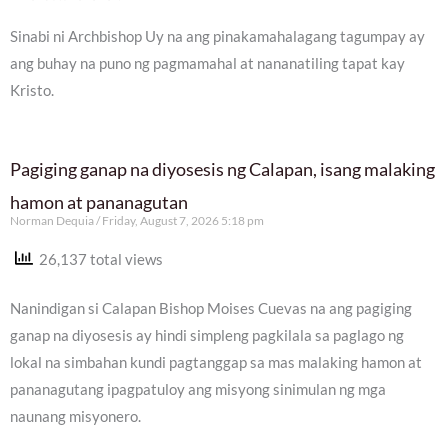
Sinabi ni Archbishop Uy na ang pinakamahalagang tagumpay ay
ang buhay na puno ng pagmamahal at nananatiling tapat kay
Kristo.
Pagiging ganap na diyosesis ng Calapan, isang malaking
hamon at pananagutan
Norman Dequia
Friday, August 7, 2026 5:18 pm
26,137 total views
Nanindigan si Calapan Bishop Moises Cuevas na ang pagiging
ganap na diyosesis ay hindi simpleng pagkilala sa paglago ng
lokal na simbahan kundi pagtanggap sa mas malaking hamon at
pananagutang ipagpatuloy ang misyong sinimulan ng mga
naunang misyonero.