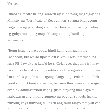
Veritas.
Sinabi ng madre na ang larawan ay kuha nang magbigay ang
Ministry ng ‘Certificate of Recognition’ sa mga bilanggong
nagpakita ng pagbabagong buhay base na rin sa paghihikayat
ng gobyerno upang mapaikli ang taon ng kanilang
sentensiya.
“Itong issue ng Facebook, hindi kami gumagamit ng
Facebook, but we do update ourselves, I was informed, na
nasa FB daw ako at katabi ko si Colangco, that time if I may
recall may hawak ako ng certificate of recognition not for me
but for this people na nangangailangan ng certificate or their
good conduct time allowance, because they were encourage
even by administration kapag gusto ninyong makalaya at
mabawasan ang inyong numero ng pagtigil sa loob, ipakita
ninyong kaya ninyong tulungan ang sarili ninyo that you can