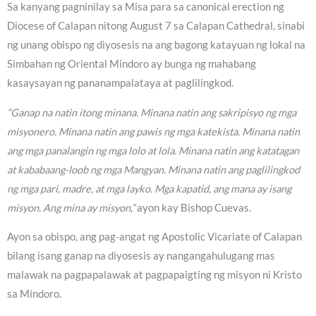
Sa kanyang pagninilay sa Misa para sa canonical erection ng
Diocese of Calapan nitong August 7 sa Calapan Cathedral, sinabi
ng unang obispo ng diyosesis na ang bagong katayuan ng lokal na
Simbahan ng Oriental Mindoro ay bunga ng mahabang
kasaysayan ng pananampalataya at paglilingkod.
“Ganap na natin itong minana. Minana natin ang sakripisyo ng mga
misyonero. Minana natin ang pawis ng mga katekista. Minana natin
ang mga panalangin ng mga lolo at lola. Minana natin ang katatagan
at kababaang-loob ng mga Mangyan. Minana natin ang paglilingkod
ng mga pari, madre, at mga layko. Mga kapatid, ang mana ay isang
misyon. Ang mina ay misyon,”
ayon kay Bishop Cuevas.
Ayon sa obispo, ang pag-angat ng Apostolic Vicariate of Calapan
bilang isang ganap na diyosesis ay nangangahulugang mas
malawak na pagpapalawak at pagpapaigting ng misyon ni Kristo
sa Mindoro.