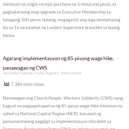
minimum na single-receipt purchase na 3-thousand pesos, at
pagkakataong mag-upgrade sa Executive Membership sa
halagang 300-pesos lamang, magagamit ang mga benepisyong
ito sa 16 na kalahok na Landers Superstore branches sa buong
bansa.
Agarang implementasyon ng 85-pisong wage hike,
panawagan ng CWS
Jerry Maya Figarola
Friday, August 7, 2026 2:40 pm
7,386 total views
Nanawagan ang Church People–Workers Solidarity (CWS) nang
kagyat na pagpapatupad na ng 85-pesos wage hike minimum na
sahod sa National Capital Region (NCR), kasunod ng
pansamantalang pagpigil sa implementasyon nito dahil sa