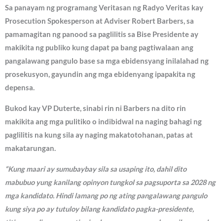
Sa panayam ng programang Veritasan ng Radyo Veritas kay
Prosecution Spokesperson at Adviser Robert Barbers, sa
pamamagitan ng panood sa paglilitis sa Bise Presidente ay
makikita ng publiko kung dapat pa bang pagtiwalaan ang
pangalawang pangulo base sa mga ebidensyang inilalahad ng
prosekusyon, gayundin ang mga ebidenyang ipapakita ng
depensa.
Bukod kay VP Duterte, sinabi rin ni Barbers na dito rin
makikita ang mga pulitiko o indibidwal na naging bahagi ng
paglilitis na kung sila ay naging makatotohanan, patas at
makatarungan.
“Kung maari ay sumubaybay sila sa usaping ito, dahil dito
mabubuo yung kanilang opinyon tungkol sa pagsuporta sa 2028 ng
mga kandidato. Hindi lamang po ng ating pangalawang pangulo
kung siya po ay tutuloy bilang kandidato pagka-presidente,