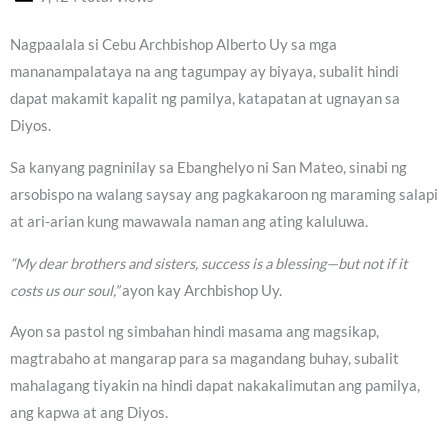
Nagpaalala si Cebu Archbishop Alberto Uy sa mga
mananampalataya na ang tagumpay ay biyaya, subalit hindi
dapat makamit kapalit ng pamilya, katapatan at ugnayan sa
Diyos.
Sa kanyang pagninilay sa Ebanghelyo ni San Mateo, sinabi ng
arsobispo na walang saysay ang pagkakaroon ng maraming salapi
at ari-arian kung mawawala naman ang ating kaluluwa.
“My dear brothers and sisters, success is a blessing—but not if it
costs us our soul,”
ayon kay Archbishop Uy.
Ayon sa pastol ng simbahan hindi masama ang magsikap,
magtrabaho at mangarap para sa magandang buhay, subalit
mahalagang tiyakin na hindi dapat nakakalimutan ang pamilya,
ang kapwa at ang Diyos.