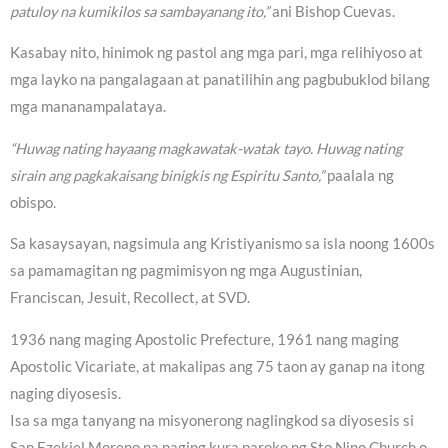
patuloy na kumikilos sa sambayanang ito,”
ani Bishop Cuevas.
Kasabay nito, hinimok ng pastol ang mga pari, mga relihiyoso at
mga layko na pangalagaan at panatilihin ang pagbubuklod bilang
mga mananampalataya.
“Huwag nating hayaang magkawatak-watak tayo. Huwag nating
sirain ang pagkakaisang binigkis ng Espiritu Santo,”
paalala ng
obispo.
Sa kasaysayan, nagsimula ang Kristiyanismo sa isla noong 1600s
sa pamamagitan ng pagmimisyon ng mga Augustinian,
Franciscan, Jesuit, Recollect, at SVD.
1936 nang maging Apostolic Prefecture, 1961 nang maging
Apostolic Vicariate, at makalipas ang 75 taon ay ganap na itong
naging diyosesis.
Isa sa mga tanyang na misyonerong naglingkod sa diyosesis si
San Ezekiel Moreno na naging kura paroko ng Sto Nino Church o