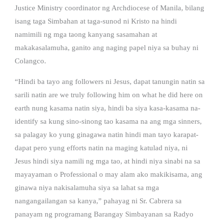
Justice Ministry coordinator ng Archdiocese of Manila, bilang
isang taga Simbahan at taga-sunod ni Kristo na hindi
namimili ng mga taong kanyang sasamahan at
makakasalamuha, ganito ang naging papel niya sa buhay ni
Colangco.
“Hindi ba tayo ang followers ni Jesus, dapat tanungin natin sa
sarili natin are we truly following him on what he did here on
earth nung kasama natin siya, hindi ba siya kasa-kasama na-
identify sa kung sino-sinong tao kasama na ang mga sinners,
sa palagay ko yung ginagawa natin hindi man tayo karapat-
dapat pero yung efforts natin na maging katulad niya, ni
Jesus hindi siya namili ng mga tao, at hindi niya sinabi na sa
mayayaman o Professional o may alam ako makikisama, ang
ginawa niya nakisalamuha siya sa lahat sa mga
nangangailangan sa kanya,” pahayag ni Sr. Cabrera sa
panayam ng programang Barangay Simbayanan sa Radyo