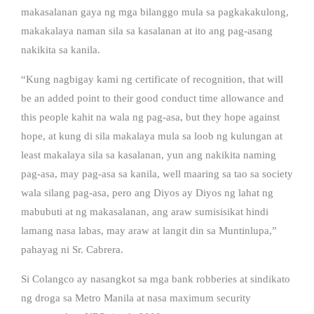
makasalanan gaya ng mga bilanggo mula sa pagkakakulong,
makakalaya naman sila sa kasalanan at ito ang pag-asang
nakikita sa kanila.
“Kung nagbigay kami ng certificate of recognition, that will
be an added point to their good conduct time allowance and
this people kahit na wala ng pag-asa, but they hope against
hope, at kung di sila makalaya mula sa loob ng kulungan at
least makalaya sila sa kasalanan, yun ang nakikita naming
pag-asa, may pag-asa sa kanila, well maaring sa tao sa society
wala silang pag-asa, pero ang Diyos ay Diyos ng lahat ng
mabubuti at ng makasalanan, ang araw sumisisikat hindi
lamang nasa labas, may araw at langit din sa Muntinlupa,”
pahayag ni Sr. Cabrera.
Si Colangco ay nasangkot sa mga bank robberies at sindikato
ng droga sa Metro Manila at nasa maximum security