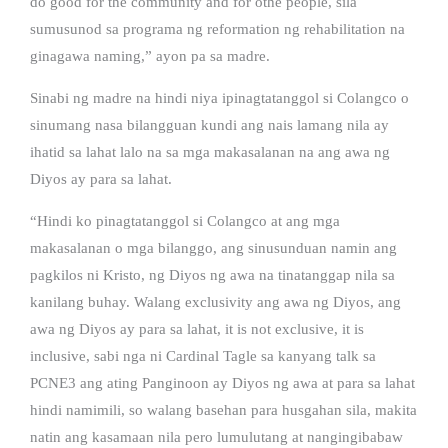
do good for the community and for othe people, sila
sumusunod sa programa ng reformation ng rehabilitation na
ginagawa naming,” ayon pa sa madre.
Sinabi ng madre na hindi niya ipinagtatanggol si Colangco o
sinumang nasa bilangguan kundi ang nais lamang nila ay
ihatid sa lahat lalo na sa mga makasalanan na ang awa ng
Diyos ay para sa lahat.
“Hindi ko pinagtatanggol si Colangco at ang mga
makasalanan o mga bilanggo, ang sinusunduan namin ang
pagkilos ni Kristo, ng Diyos ng awa na tinatanggap nila sa
kanilang buhay. Walang exclusivity ang awa ng Diyos, ang
awa ng Diyos ay para sa lahat, it is not exclusive, it is
inclusive, sabi nga ni Cardinal Tagle sa kanyang talk sa
PCNE3 ang ating Panginoon ay Diyos ng awa at para sa lahat
hindi namimili, so walang basehan para husgahan sila, makita
natin ang kasamaan nila pero lumulutang at nangingibabaw