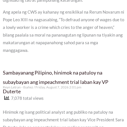
dignidad ng tao at panlipunang katarungan.
Ang apela ng CWS ay kahanay ng ensiklikal na Rerum Novarum ni
Pope Leo XIII na nagsasabing, “To defraud anyone of wages due to
a lowly worker is a crime which cries to the anger of heaven,”
bilang paalala sa moral na pananagutan ng lipunan na tiyakin ang
makatarungan at napapanahong sahod para sa mga
manggagawa.
Sambayanang Pilipino, hinimok na patuloy na
subaybayan ang impeachment trial laban kay VP
Reyn Letran - Ibañez
Friday, August 7, 2026 2:01 pm
Duterte
7,078 total views
Hinimok ng isang political analyst ang publiko na patuloy na
subaybayan ang impeachment trial laban kay Vice President Sara