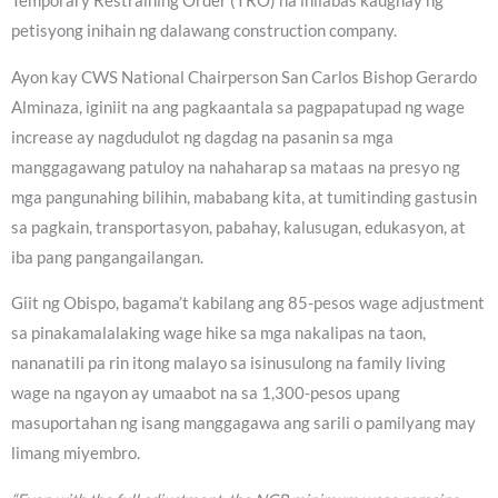
Temporary Restraining Order (TRO) na inilabas kaugnay ng
petisyong inihain ng dalawang construction company.
Ayon kay CWS National Chairperson San Carlos Bishop Gerardo
Alminaza, iginiit na ang pagkaantala sa pagpapatupad ng wage
increase ay nagdudulot ng dagdag na pasanin sa mga
manggagawang patuloy na nahaharap sa mataas na presyo ng
mga pangunahing bilihin, mababang kita, at tumitinding gastusin
sa pagkain, transportasyon, pabahay, kalusugan, edukasyon, at
iba pang pangangailangan.
Giit ng Obispo, bagama’t kabilang ang 85-pesos wage adjustment
sa pinakamalalaking wage hike sa mga nakalipas na taon,
nananatili pa rin itong malayo sa isinusulong na family living
wage na ngayon ay umaabot na sa 1,300-pesos upang
masuportahan ng isang manggagawa ang sarili o pamilyang may
limang miyembro.