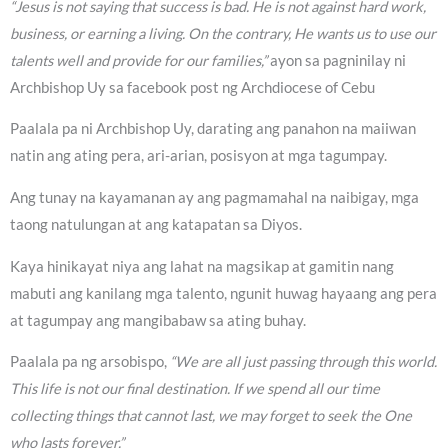
“Jesus is not saying that success is bad. He is not against hard work,
business, or earning a living. On the contrary, He wants us to use our
talents well and provide for our families,”
ayon sa pagninilay ni
Archbishop Uy sa facebook post ng Archdiocese of Cebu
Paalala pa ni Archbishop Uy, darating ang panahon na maiiwan
natin ang ating pera, ari-arian, posisyon at mga tagumpay.
Ang tunay na kayamanan ay ang pagmamahal na naibigay, mga
taong natulungan at ang katapatan sa Diyos.
Kaya hinikayat niya ang lahat na magsikap at gamitin nang
mabuti ang kanilang mga talento, ngunit huwag hayaang ang pera
at tagumpay ang mangibabaw sa ating buhay.
Paalala pa ng arsobispo,
“We are all just passing through this world.
This life is not our final destination. If we spend all our time
collecting things that cannot last, we may forget to seek the One
who lasts forever.”