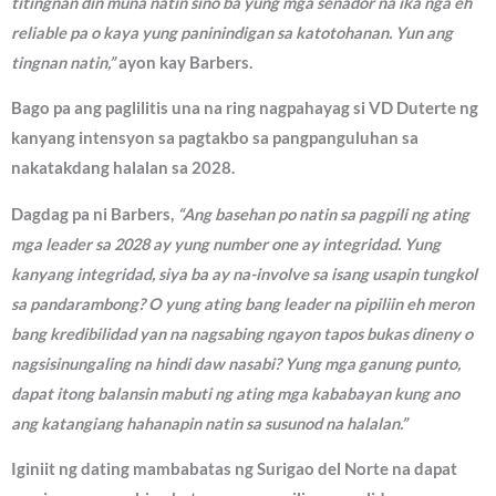
titingnan din muna natin sino ba yung mga senador na ika nga eh
reliable pa o kaya yung paninindigan sa katotohanan. Yun ang
tingnan natin,”
ayon kay Barbers.
Bago pa ang paglilitis una na ring nagpahayag si VD Duterte ng
kanyang intensyon sa pagtakbo sa pangpanguluhan sa
nakatakdang halalan sa 2028.
Dagdag pa ni Barbers,
“Ang basehan po natin sa pagpili ng ating
mga leader sa 2028 ay yung number one ay integridad. Yung
kanyang integridad, siya ba ay na-involve sa isang usapin tungkol
sa pandarambong? O yung ating bang leader na pipiliin eh meron
bang kredibilidad yan na nagsabing ngayon tapos bukas dineny o
nagsisinungaling na hindi daw nasabi? Yung mga ganung punto,
dapat itong balansin mabuti ng ating mga kababayan kung ano
ang katangiang hahanapin natin sa susunod na halalan.”
Iginiit ng dating mambabatas ng Surigao del Norte na dapat