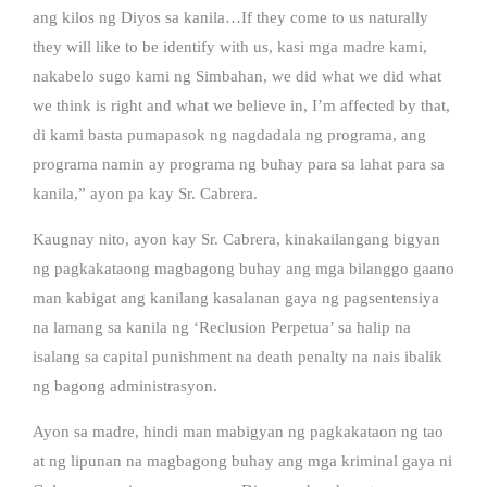
ang kilos ng Diyos sa kanila…If they come to us naturally
they will like to be identify with us, kasi mga madre kami,
nakabelo sugo kami ng Simbahan, we did what we did what
we think is right and what we believe in, I’m affected by that,
di kami basta pumapasok ng nagdadala ng programa, ang
programa namin ay programa ng buhay para sa lahat para sa
kanila,” ayon pa kay Sr. Cabrera.
Kaugnay nito, ayon kay Sr. Cabrera, kinakailangang bigyan
ng pagkakataong magbagong buhay ang mga bilanggo gaano
man kabigat ang kanilang kasalanan gaya ng pagsentensiya
na lamang sa kanila ng ‘Reclusion Perpetua’ sa halip na
isalang sa capital punishment na death penalty na nais ibalik
ng bagong administrasyon.
Ayon sa madre, hindi man mabigyan ng pagkakataon ng tao
at ng lipunan na magbagong buhay ang mga kriminal gaya ni