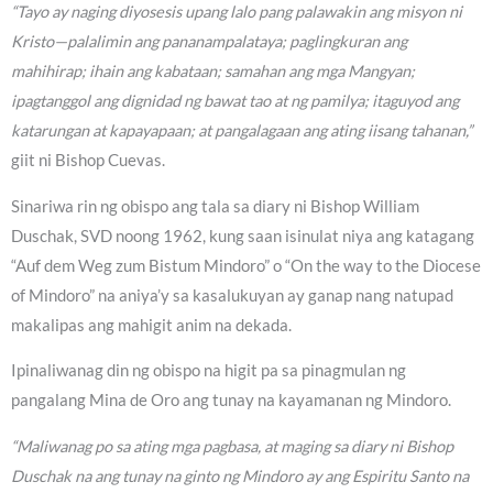
“Tayo ay naging diyosesis upang lalo pang palawakin ang misyon ni
Kristo—palalimin ang pananampalataya; paglingkuran ang
mahihirap; ihain ang kabataan; samahan ang mga Mangyan;
ipagtanggol ang dignidad ng bawat tao at ng pamilya; itaguyod ang
katarungan at kapayapaan; at pangalagaan ang ating iisang tahanan,”
giit ni Bishop Cuevas.
Sinariwa rin ng obispo ang tala sa diary ni Bishop William
Duschak, SVD noong 1962, kung saan isinulat niya ang katagang
“Auf dem Weg zum Bistum Mindoro” o “On the way to the Diocese
of Mindoro” na aniya’y sa kasalukuyan ay ganap nang natupad
makalipas ang mahigit anim na dekada.
Ipinaliwanag din ng obispo na higit pa sa pinagmulan ng
pangalang Mina de Oro ang tunay na kayamanan ng Mindoro.
“Maliwanag po sa ating mga pagbasa, at maging sa diary ni Bishop
Duschak na ang tunay na ginto ng Mindoro ay ang Espiritu Santo na