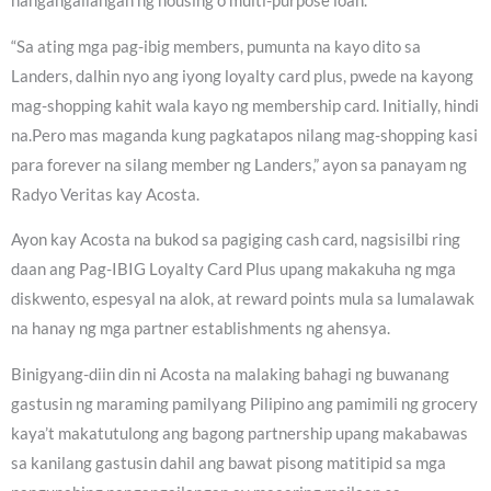
nangangailangan ng housing o multi-purpose loan.
“Sa ating mga pag-ibig members, pumunta na kayo dito sa
Landers, dalhin nyo ang iyong loyalty card plus, pwede na kayong
mag-shopping kahit wala kayo ng membership card. Initially, hindi
na.Pero mas maganda kung pagkatapos nilang mag-shopping kasi
para forever na silang member ng Landers,” ayon sa panayam ng
Radyo Veritas kay Acosta.
Ayon kay Acosta na bukod sa pagiging cash card, nagsisilbi ring
daan ang Pag-IBIG Loyalty Card Plus upang makakuha ng mga
diskwento, espesyal na alok, at reward points mula sa lumalawak
na hanay ng mga partner establishments ng ahensya.
Binigyang-diin din ni Acosta na malaking bahagi ng buwanang
gastusin ng maraming pamilyang Pilipino ang pamimili ng grocery
kaya’t makatutulong ang bagong partnership upang makabawas
sa kanilang gastusin dahil ang bawat pisong matitipid sa mga