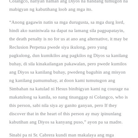
Colangco, nariyan naman ang Diyos na handang tumugon na
mabigyan ng kabutihang loob ang mga ito.
“Anong gagawin natin sa mga durugusta, sa mga durg lord,
hindi ako naniniwala na dapat na lamang sila pagpapatayin,
the death penalty is no for us at ano ang alternative, it may be
Reclusion Perpetua pwede siya ikulong, pero yung
pagkulong, dun kumikilos ang pagkilos ng Diyos sa kanilang
buhay, di sila kinakailangan pakawalan, pero pwede kumilos
ang Diyos sa kanilang buhay, pwedeng baguhin ang misyon
ng kanilang pamumuhay, at doon kami tumutugon ang
Simbahan na katulad ni Hesus binibigyan kami ng courage na
makatulong sa kanila, so nang tinanggap ni Colangco, who is
this person, sabi nila siya ay ganito ganyan, pero If they
discover that in the heart of this person ay may ipinunlang
kabutihan ang Diyos sa kanyang puso,” ayon pa sa madre.
Sinabi pa ni Sr. Cabrera kundi man makalaya ang mga