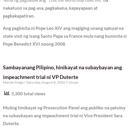
Tema ng pagdalaw ang
“That the world may have life,”
na
nakatuon sa pag-asa, pagkakaisa, kapayapaan at
pagkakapatiran.
Ang pagbisita ni Pope Leo XIV ang magiging unang opisyal na
state visit ng isang Santo Papa sa France mula nang bumisita si
Pope Benedict XVI noong 2008.
Sambayanang Pilipino, hinikayat na subaybayan ang
impeachment trial ni VP Duterte
Marian Pulgo
Saturday, August 8, 2026 7:10 pm
5,300 total views
Muling hinikayat ng Prosecution Panel ang publiko na patuloy
na subaybayan ang impeachment trial ni Vice President Sara
Duterte.