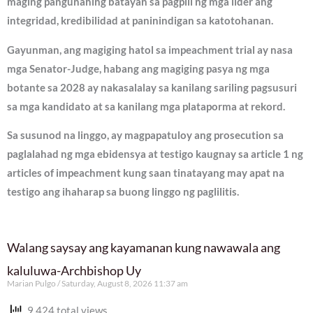
maging pangunahing batayan sa pagpili ng mga lider ang
integridad, kredibilidad at paninindigan sa katotohanan.
Gayunman, ang magiging hatol sa impeachment trial ay nasa
mga Senator-Judge, habang ang magiging pasya ng mga
botante sa 2028 ay nakasalalay sa kanilang sariling pagsusuri
sa mga kandidato at sa kanilang mga plataporma at rekord.
Sa susunod na linggo, ay magpapatuloy ang prosecution sa
paglalahad ng mga ebidensya at testigo kaugnay sa article 1 ng
articles of impeachment kung saan tinatayang may apat na
testigo ang ihaharap sa buong linggo ng paglilitis.
Walang saysay ang kayamanan kung nawawala ang
kaluluwa-Archbishop Uy
Marian Pulgo
Saturday, August 8, 2026 11:37 am
9,424 total views