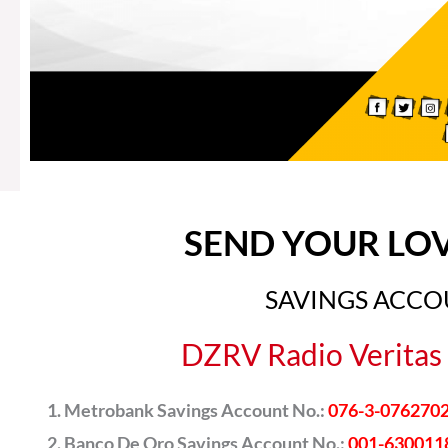
SEND YOUR LO
SAVINGS ACC
DZRV Radio Veritas 
Metrobank Savings Account No.:
076-3-076270
Banco De Oro Savings Account No.:
001-630011