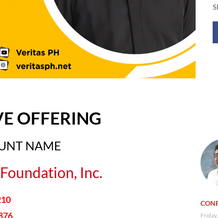
S
VE OFFERING
OUNT NAME
Foundation, Inc.
210
CONF
876
Friday