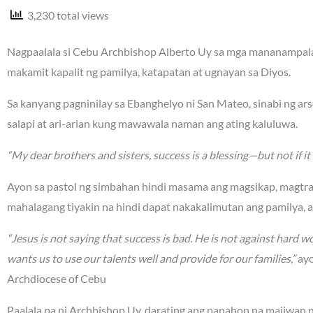
3,230 total views
Nagpaalala si Cebu Archbishop Alberto Uy sa mga mananampalat
makamit kapalit ng pamilya, katapatan at ugnayan sa Diyos.
Sa kanyang pagninilay sa Ebanghelyo ni San Mateo, sinabi ng a
salapi at ari-arian kung mawawala naman ang ating kaluluwa.
“My dear brothers and sisters, success is a blessing—but not if it 
Ayon sa pastol ng simbahan hindi masama ang magsikap, magtr
mahalagang tiyakin na hindi dapat nakakalimutan ang pamilya, 
“Jesus is not saying that success is bad. He is not against hard wo
wants us to use our talents well and provide for our families,”
ayo
Archdiocese of Cebu
Paalala pa ni Archbishop Uy, darating ang panahon na maiiwan na