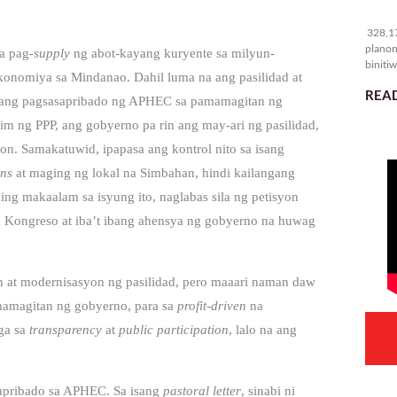
32
328,17
planon
a pag-
supply
ng abot-kayang kuryente sa milyun-
binitiw
ekonomiya sa Mindanao. Dahil luma na ang pasilidad at
kulang.
READ
n ang pagsasapribado ng APHEC sa pamamagitan ng
im ng PPP, ang gobyerno pa rin ang may-ari ng pasilidad,
on.
Samakatuwid, ipapasa ang kontrol nito sa isang
ons
at maging ng lokal na Simbahan, hindi kailangang
ng makaalam sa isyung ito, naglabas sila ng petisyon
 Kongreso at iba’t ibang ahensya ng gobyerno na huwag
on at modernisasyon ng pasilidad, pero maaari naman daw
amamagitan ng gobyerno, para sa
profit-driven
na
ga sa
transparency
at
public participation
,
lalo na ang
asapribado sa APHEC. Sa isang
pastoral letter
, sinabi ni