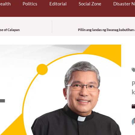
ealth
Politics
Editorial
Social Zone
Disaster 
se of Calapan
Piliin ang landas ng liwanag,kabutiha
P
k