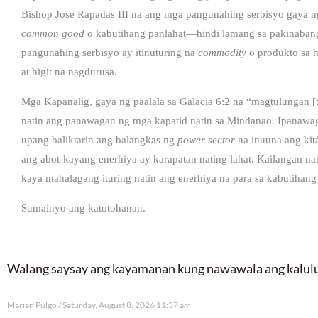
Bishop Jose Rapadas III na ang mga pangunahing serbisyo gaya ng
common good
o kabutihang panlahat—hindi lamang sa pakinabang
pangunahing serbisyo ay itinuturing na
commodity
o produkto sa h
at higit na nagdurusa.
Mga Kapanalig, gaya ng paalala sa Galacia 6:2 na “magtulungan [t
natin ang panawagan ng mga kapatid natin sa Mindanao. Ipanaw
upang baliktarin ang balangkas ng
power sector
na inuuna ang kit
ang abot-kayang enerhiya ay karapatan nating lahat. Kailangan n
kaya mahalagang ituring natin ang enerhiya na para sa kabutihang
Sumainyo ang katotohanan.
Walang saysay ang kayamanan kung nawawala ang kalu
Marian Pulgo
Saturday, August 8, 2026 11:37 am