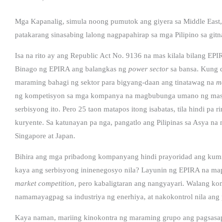
Mga Kapanalig, simula noong pumutok ang giyera sa Middle East,
patakarang sinasabing lalong nagpapahirap sa mga Pilipino sa gitna
Isa na rito ay ang Republic Act No. 9136 na mas kilala bilang EP
Binago ng EPIRA ang balangkas ng
power sector
sa bansa. Kung d
maraming bahagi ng sektor para bigyang-daan ang tinatawag na
m
ng kompetisyon sa mga kompanya na magbubunga umano ng mas 
serbisyong ito. Pero 25 taon matapos itong isabatas, tila hindi pa
kuryente. Sa katunayan pa nga, pangatlo ang Pilipinas sa Asya n
Singapore at Japan.
Bihira ang mga pribadong kompanyang hindi prayoridad ang kumi
kaya ang serbisyong ininenegosyo nila? Layunin ng EPIRA na ma
market competition
, pero kabaligtaran ang nangyayari. Walang k
namamayagpag sa industriya ng enerhiya, at nakokontrol nila ang p
Kaya naman, mariing kinokontra ng maraming grupo ang pagsasap