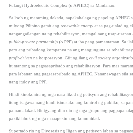
Pulangi Hydroelectric Complex (o APHEC) sa Mindanao.
Sa loob ng maraming dekada, napakahalaga ng papel ng APHEC s
milyong Pilipino gamit ang
renewable energy
at sa pag-unlad ng 
nangangailangan na ng rehabilitasyon, matagal nang usap-usapa
public-private partnership
(o PPP) at iba pang pamamaraan. Sa ilal
pero ang pribadong kompanya na ang mangunguna sa rehabilitasy
profit-driven
na korporasyon. Giit ng ilang
civil society
organizati
humantong sa pagsasapribado ang rehabilitasyon. Para mas marami
para labanan ang pagsasapribado ng APHEC. Nananawagan sila sa
nang ituloy ang PPP.
Hindi kinokontra ng mga nasa likod ng petisyon ang rehabilitasy
itong isagawa nang hindi isinusuko ang kontrol ng publiko, sa p
pamamalakad. Binigyang-diin din ng mga grupo ang pagpapahala
pakikilahok ng mga maaapektuhang komunidad.
Suportado rin ng Diyosesis ng Iligan ang petisyon laban sa pags