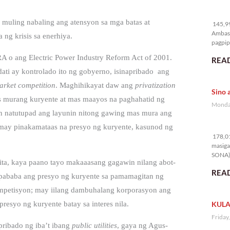
14
 muling nabaling ang atensyon sa mga batas at
145,99
Ambass
 ng krisis sa enerhiya.
pagpipi
IRA o ang Electric Power Industry Reform Act of 2001.
READ
ati ay kontrolado ito ng gobyerno, isinapribado ang
arket competition
. Maghihikayat daw ang
privatization
Sino 
murang kuryente at mas maayos na paghahatid ng
Monday
 rin natutupad ang layunin nitong gawing mas mura ang
17
a may pinakamataas na presyo ng kuryente, kasunod ng
178,01
masiga
SONA) 
ta, kaya paano tayo makaaasang gagawin nilang abot-
READ
pababa ang presyo ng kuryente sa pamamagitan ng
ompetisyon; may iilang dambuhalang korporasyon ang
KULA
resyo ng kuryente batay sa interes nila.
Friday
ribado ng iba’t ibang
public utilities
, gaya ng Agus-