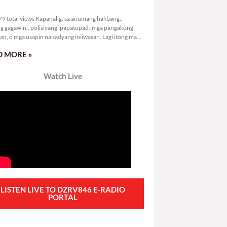
8,179 total views
9 total views Kapanalig, sa anumang hakbang.,
g gagawin., polisiyang ipapatupad.,mga pangakong
an, o mga usapin na sadyang iniiwasan. Lagi itong may
 Hindi ibig sabihin,
 MORE »
Watch Live
LISTEN LIVE TO DZRV846 E-RADIO
PORTAL