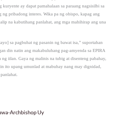
 kuryente ay dapat pamahalaan sa paraang nagsisilbi sa
 ng pribadong interes.
Wika pa ng obispo, kapag ang
alip na kabutihang panlahat, ang mga mahihirap ang una
ayo] sa pagbuhat ng pasanin ng bawat isa,” suportahan
agan din natin ang makabuluhang pag-amyenda sa EPIRA
à ng iilan. Gaya ng malinis na tubig at disenteng pabahay,
atin ito upang umunlad at mabuhay nang may dignidad,
 panlahat.
luwa-Archbishop Uy