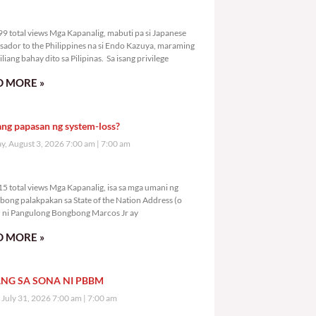
5,999 total views
9 total views Mga Kapanalig, mabuti pa si Japanese
ador to the Philippines na si Endo Kazuya, maraming
liang bahay dito sa Pilipinas. Sa isang privilege
 MORE »
ang papasan ng system-loss?
, August 3, 2026 7:00 am
7:00 am
8,015 total views
5 total views Mga Kapanalig, isa sa mga umani ng
bong palakpakan sa State of the Nation Address (o
ni Pangulong Bongbong Marcos Jr ay
 MORE »
NG SA SONA NI PBBM
, July 31, 2026 7:00 am
7:00 am