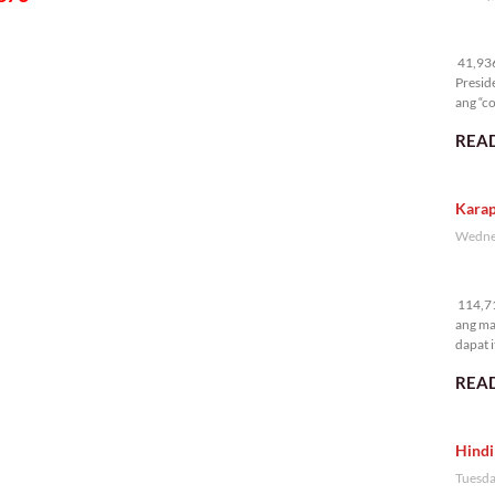
41
41,936 
Presid
ang “co
READ
Karap
Wednes
11
114,71
ang ma
dapat i
READ
Hindi
Tuesda