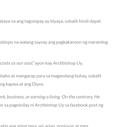
aya na ang tagumpay ay biyaya, subalit hindi dapat
rsobispo na walang saysay ang pagkakaroon ng maraming
costs us our soul,”
ayon kay Archbishop Uy.
abaho at mangarap para sa magandang buhay, subalit
ang kapwa at ang Diyos.
rk, business, or earning a living. On the contrary, He
n sa pagninilay ni Archbishop Uy sa facebook post ng
tin ang ating pera, ari-arian, posisyon at mga