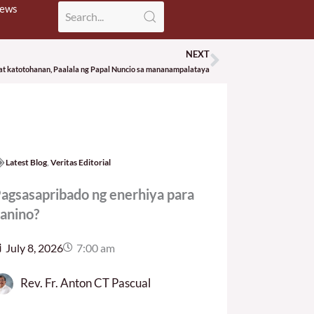
News
NEXT
Next
n at katotohanan, Paalala ng Papal Nuncio sa mananampalataya
Latest Blog
,
Veritas Editorial
agsasapribado ng enerhiya para
anino?
July 8, 2026
7:00 am
Rev. Fr. Anton CT Pascual