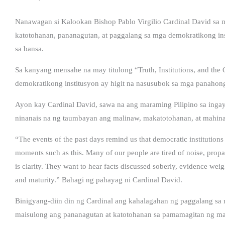
Nanawagan si Kalookan Bishop Pablo Virgilio Cardinal David sa
katotohanan, pananagutan, at paggalang sa mga demokratikong ins
sa bansa.
Sa kanyang mensahe na may titulong “Truth, Institutions, and th
demokratikong institusyon ay higit na nasusubok sa mga panahong
Ayon kay Cardinal David, sawa na ang maraming Pilipino sa ingay
ninanais na ng taumbayan ang malinaw, makatotohanan, at mahin
“The events of the past days remind us that democratic institutions a
moments such as this. Many of our people are tired of noise, prop
is clarity. They want to hear facts discussed soberly, evidence weigh
and maturity.” Bahagi ng pahayag ni Cardinal David.
Binigyang-diin din ng Cardinal ang kahalagahan ng paggalang sa 
maisulong ang pananagutan at katotohanan sa pamamagitan ng ma