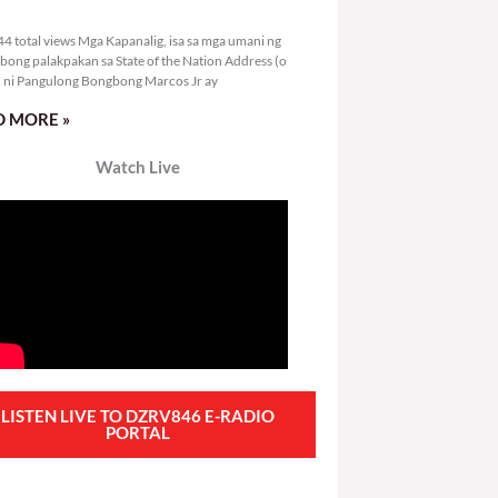
4,844 total views
4 total views Mga Kapanalig, isa sa mga umani ng
bong palakpakan sa State of the Nation Address (o
ni Pangulong Bongbong Marcos Jr ay
 MORE »
Watch Live
LISTEN LIVE TO DZRV846 E-RADIO
PORTAL