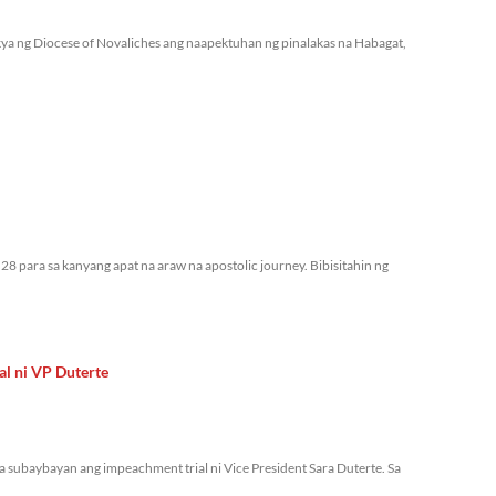
ya ng Diocese of Novaliches ang naapektuhan ng pinalakas na Habagat,
28 para sa kanyang apat na araw na apostolic journey. Bibisitahin ng
al ni VP Duterte
a subaybayan ang impeachment trial ni Vice President Sara Duterte. Sa