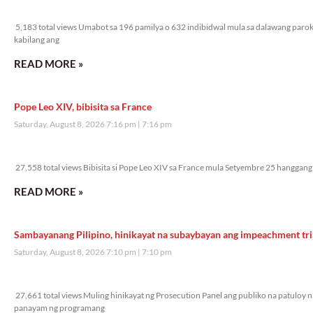
5,183 total views
5,183 total views Umabot sa 196 pamilya o 632 indibidwal mula sa dalawang parok
kabilang ang
READ MORE »
Pope Leo XIV, bibisita sa France
Saturday, August 8, 2026 7:16 pm
7:16 pm
27,558 total views
27,558 total views Bibisita si Pope Leo XIV sa France mula Setyembre 25 hanggang 
READ MORE »
Sambayanang Pilipino, hinikayat na subaybayan ang impeachment tri
Saturday, August 8, 2026 7:10 pm
7:10 pm
27,661 total views
27,661 total views Muling hinikayat ng Prosecution Panel ang publiko na patuloy n
panayam ng programang