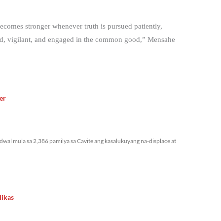
ecomes stronger whenever truth is pursued patiently,
nded, vigilant, and engaged in the common good,” Mensahe
er
bidwal mula sa 2,386 pamilya sa Cavite ang kasalukuyang na-displace at
likas