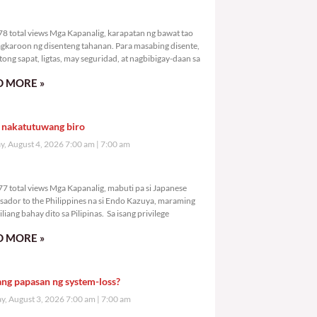
1,978 total views
8 total views Mga Kapanalig, karapatan ng bawat tao
gkaroon ng disenteng tahanan. Para masabing disente,
tong sapat, ligtas, may seguridad, at nagbibigay-daan sa
 MORE »
 nakatutuwang biro
y, August 4, 2026 7:00 am
7:00 am
2,977 total views
7 total views Mga Kapanalig, mabuti pa si Japanese
ador to the Philippines na si Endo Kazuya, maraming
liang bahay dito sa Pilipinas. Sa isang privilege
 MORE »
ang papasan ng system-loss?
, August 3, 2026 7:00 am
7:00 am