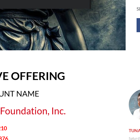
S
VE OFFERING
OUNT NAME
Foundation, Inc.
210
TUNA
876
Saturd