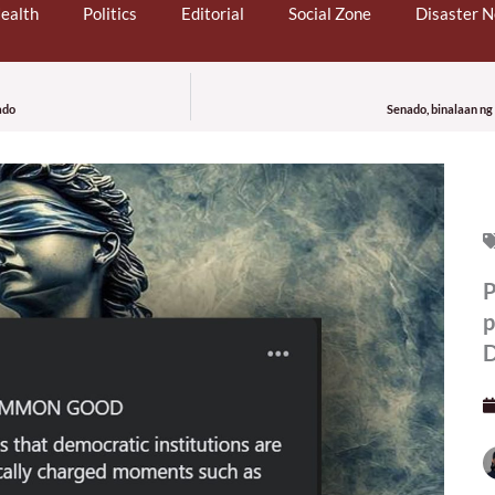
ealth
Politics
Editorial
Social Zone
Disaster 
ado
Senado, binalaan ng
P
p
D