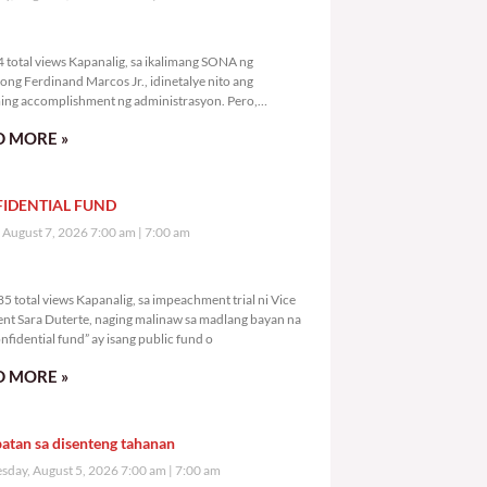
,564 total views
 total views Kapanalig, sa ikalimang SONA ng
ong Ferdinand Marcos Jr., idinetalye nito ang
ng accomplishment ng administrasyon. Pero,
mutan ni PBBM na i-ulat sa
 MORE »
IDENTIAL FUND
, August 7, 2026 7:00 am
7:00 am
2,585 total views
5 total views Kapanalig, sa impeachment trial ni Vice
ent Sara Duterte, naging malinaw sa madlang bayan na
nfidential fund” ay isang public fund o
 MORE »
atan sa disenteng tahanan
day, August 5, 2026 7:00 am
7:00 am