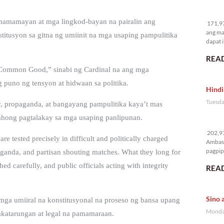
17
 mamamayan at mga lingkod-bayan na pairalin ang
171,97
ang ma
titusyon sa gitna ng umiinit na mga usaping pampulitika
dapat i
READ
e Common Good,” sinabi ng Cardinal na ang mga
 puno ng tensyon at hidwaan sa politika.
Hindi
Tuesda
, propaganda, at bangayang pampulitika kaya’t mas
ahong pagtalakay sa mga usaping panlipunan.
20
202,97
re tested precisely in difficult and politically charged
Ambass
pagpipi
aganda, and partisan shouting matches. What they long for
ed carefully, and public officials acting with integrity
READ
Sino 
mga umiiral na konstitusyonal na proseso ng bansa upang
Monday
katarungan at legal na pamamaraan.