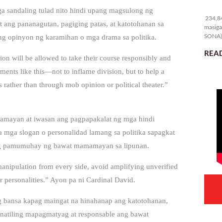
23
ga sandaling tulad nito hindi upang magsulong ng
234,84
ang pananagutan, pagiging patas, at katotohanan sa
masiga
SONA) 
ng opinyon ng karamihan o mga drama sa politika.
READ
tion will be allowed to take their course responsibly and
oments like this—not to inflame division, but to help a
s rather than through mob opinion or political theater.”
amayan at iwasan ang pagpapakalat ng mga hindi
 mga slogan o personalidad lamang sa politika sapagkat
n ng pamumuhay ng bawat mamamayan sa lipunan.
t manipulation from every side, avoid amplifying unverified
r personalities.” Ayon pa ni Cardinal David.
ng bansa kapag maingat na hinahanap ang katotohanan,
natiling mapagmatyag at responsable ang bawat