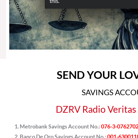
SEND YOUR LO
SAVINGS ACC
DZRV Radio Veritas 
Metrobank Savings Account No.:
076-3-076270
Banco De Oro Savings Account No.:
001-630011