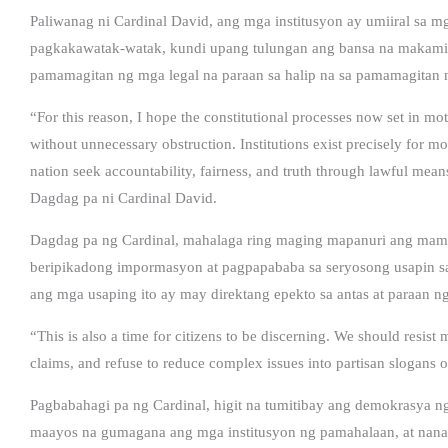
Paliwanag ni Cardinal David, ang mga institusyon ay umiiral sa m
pagkakawatak-watak, kundi upang tulungan ang bansa na makamit 
pamamagitan ng mga legal na paraan sa halip na sa pamamagitan 
“For this reason, I hope the constitutional processes now set in mo
without unnecessary obstruction. Institutions exist precisely for m
nation seek accountability, fairness, and truth through lawful mean
Dagdag pa ni Cardinal David.
Dagdag pa ng Cardinal, mahalaga ring maging mapanuri ang mam
beripikadong impormasyon at pagpapababa sa seryosong usapin sa
ang mga usaping ito ay may direktang epekto sa antas at paraa
“This is also a time for citizens to be discerning. We should resis
claims, and refuse to reduce complex issues into partisan slogans o
Pagbabahagi pa ng Cardinal, higit na tumitibay ang demokrasya 
maayos na gumagana ang mga institusyon ng pamahalaan, at nana