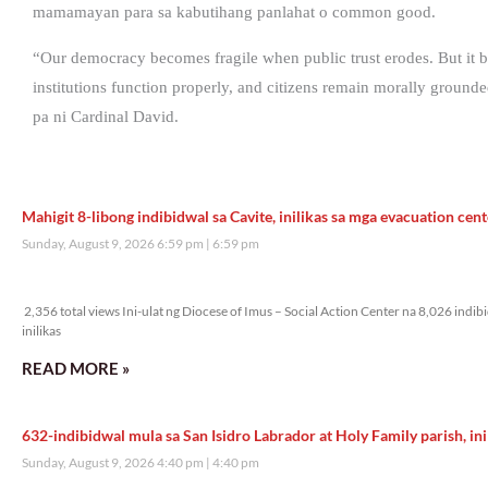
mamamayan para sa kabutihang panlahat o common good.
“Our democracy becomes fragile when public trust erodes. But it b
institutions function properly, and citizens remain morally grou
pa ni Cardinal David.
Mahigit 8-libong indibidwal sa Cavite, inilikas sa mga evacuation cent
Sunday, August 9, 2026 6:59 pm
6:59 pm
2,356 total views
2,356 total views Ini-ulat ng Diocese of Imus – Social Action Center na 8,026 indi
inilikas
READ MORE »
632-indibidwal mula sa San Isidro Labrador at Holy Family parish, ini
Sunday, August 9, 2026 4:40 pm
4:40 pm