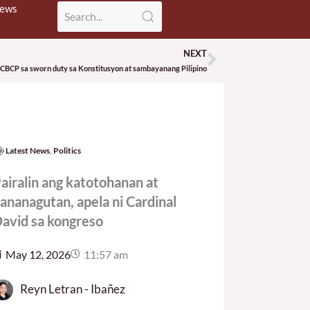
News
NEXT
Next
 CBCP sa sworn duty sa Konstitusyon at sambayanang Pilipino
Latest News
,
Politics
airalin ang katotohanan at
ananagutan, apela ni Cardinal
avid sa kongreso
May 12, 2026
11:57 am
Reyn Letran - Ibañez