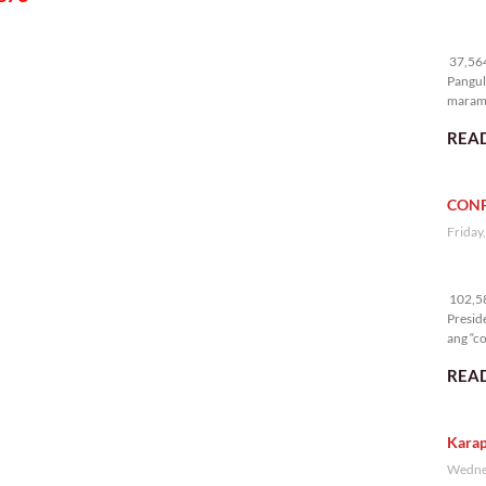
37
37,564
Pangul
marami
nakali
READ
CONF
Friday
10
102,58
Presid
ang “co
READ
Karap
Wednes