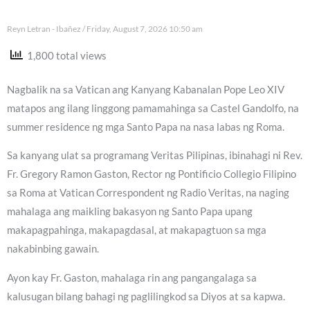
Reyn Letran - Ibañez
Friday, August 7, 2026 10:50 am
1,800 total views
Nagbalik na sa Vatican ang Kanyang Kabanalan Pope Leo XIV
matapos ang ilang linggong pamamahinga sa Castel Gandolfo, na
summer residence ng mga Santo Papa na nasa labas ng Roma.
Sa kanyang ulat sa programang Veritas Pilipinas, ibinahagi ni Rev.
Fr. Gregory Ramon Gaston, Rector ng Pontificio Collegio Filipino
sa Roma at Vatican Correspondent ng Radio Veritas, na naging
mahalaga ang maikling bakasyon ng Santo Papa upang
makapagpahinga, makapagdasal, at makapagtuon sa mga
nakabinbing gawain.
Ayon kay Fr. Gaston, mahalaga rin ang pangangalaga sa
kalusugan bilang bahagi ng paglilingkod sa Diyos at sa kapwa.