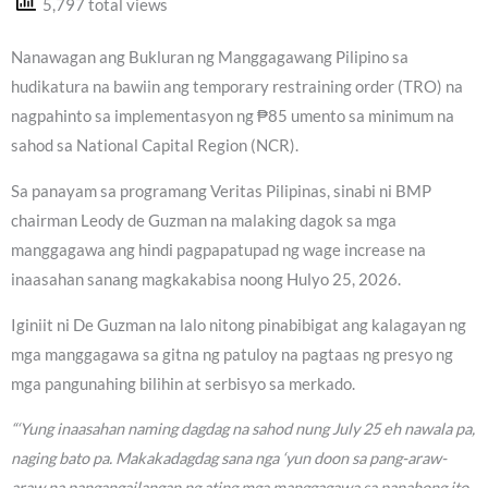
5,797 total views
Nanawagan ang Bukluran ng Manggagawang Pilipino sa
hudikatura na bawiin ang temporary restraining order (TRO) na
nagpahinto sa implementasyon ng ₱85 umento sa minimum na
sahod sa National Capital Region (NCR).
Sa panayam sa programang Veritas Pilipinas, sinabi ni BMP
chairman Leody de Guzman na malaking dagok sa mga
manggagawa ang hindi pagpapatupad ng wage increase na
inaasahan sanang magkakabisa noong Hulyo 25, 2026.
Iginiit ni De Guzman na lalo nitong pinabibigat ang kalagayan ng
mga manggagawa sa gitna ng patuloy na pagtaas ng presyo ng
mga pangunahing bilihin at serbisyo sa merkado.
“‘Yung inaasahan naming dagdag na sahod nung July 25 eh nawala pa,
naging bato pa. Makakadagdag sana nga ‘yun doon sa pang-araw-
araw na pangangailangan ng ating mga manggagawa sa panahong ito