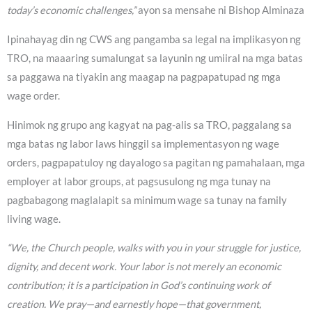
today’s economic challenges,”
ayon sa mensahe ni Bishop Alminaza
Ipinahayag din ng CWS ang pangamba sa legal na implikasyon ng
TRO, na maaaring sumalungat sa layunin ng umiiral na mga batas
sa paggawa na tiyakin ang maagap na pagpapatupad ng mga
wage order.
Hinimok ng grupo ang kagyat na pag-alis sa TRO, paggalang sa
mga batas ng labor laws hinggil sa implementasyon ng wage
orders, pagpapatuloy ng dayalogo sa pagitan ng pamahalaan, mga
employer at labor groups, at pagsusulong ng mga tunay na
pagbabagong maglalapit sa minimum wage sa tunay na family
living wage.
“We, the Church people, walks with you in your struggle for justice,
dignity, and decent work. Your labor is not merely an economic
contribution; it is a participation in God’s continuing work of
creation. We pray—and earnestly hope—that government,