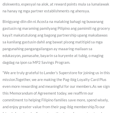
diskwento, espesyal na alok, at reward points mula sa lumalawak
na hanay ng mga partner establishments ng ahensya.
Binigyang-diin din ni Acosta na malaking bahagi ng buwanang
gastusin ng maraming pamilyang Pilipino ang pamimili ng grocery
kaya’t makatutulong ang bagong partnership upang makabawas
sa kanilang gastusin dahil ang bawat pisong matitipid sa mga
pangunahing pangangailangan ay maaaring mailaan sa
edukasyon, pamasahe, bayarin sa kuryente at tubig, o maging
dagdag na ipon sa MP2 Savings Program.
“We are truly grateful to Lander’s Superstore for joining us in this
mission.Together, we are making the Pag-ibig Loyalty Card Plus
even more rewarding and meaningful for our members.As we sign
this Memorandum of Agreement today, we reaffirm our
commitment to helping Filipino families save more, spend wisely,
and enjoy greater value from their pag-ibig membership.To our