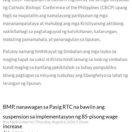
ng Catholic Bishops’ Conference of the Philippines (CBCP) upang
higit na mapalalim ang kamalayang panlipunan ng mga
mananampalataya at mahubog ang mga Kristiyanong aktibong
nakikibahagi sa pagtataguyod ng katotohanan, katarungan,
mabuting pamamahala, at pananagutan sa lipunan.
Patuloy namang hinihikayat ng Simbahan ang mga layko na
maging tapat na saksi ni Kristo hindi lamang sa loob ng simbahan
kundi maging sa kanilang pakikilahok sa buhay pampubliko,
bilang pagtugon sa misyong isabuhay ang Ebanghelyo sa lahat ng
larangan ng lipunan.
BMP, nanawagan sa Pasig RTC na bawiin ang
suspension sa implementasyon ng 85-pisong wage
Roy Mark Gutierrez
Thursday, August 6, 2026 2:18 pm
increase