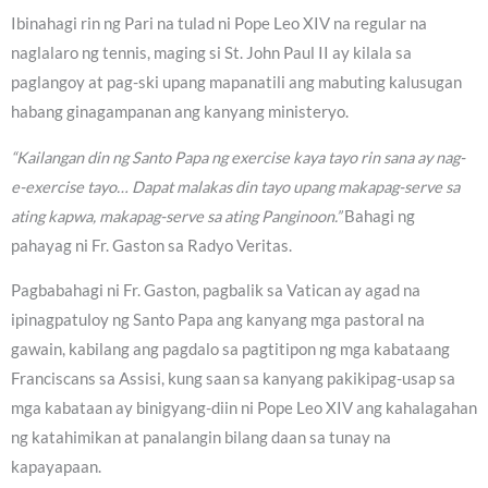
Ibinahagi rin ng Pari na tulad ni Pope Leo XIV na regular na
naglalaro ng tennis, maging si St. John Paul II ay kilala sa
paglangoy at pag-ski upang mapanatili ang mabuting kalusugan
habang ginagampanan ang kanyang ministeryo.
“Kailangan din ng Santo Papa ng exercise kaya tayo rin sana ay nag-
e-exercise tayo… Dapat malakas din tayo upang makapag-serve sa
ating kapwa, makapag-serve sa ating Panginoon.”
Bahagi ng
pahayag ni Fr. Gaston sa Radyo Veritas.
Pagbabahagi ni Fr. Gaston, pagbalik sa Vatican ay agad na
ipinagpatuloy ng Santo Papa ang kanyang mga pastoral na
gawain, kabilang ang pagdalo sa pagtitipon ng mga kabataang
Franciscans sa Assisi, kung saan sa kanyang pakikipag-usap sa
mga kabataan ay binigyang-diin ni Pope Leo XIV ang kahalagahan
ng katahimikan at panalangin bilang daan sa tunay na
kapayapaan.