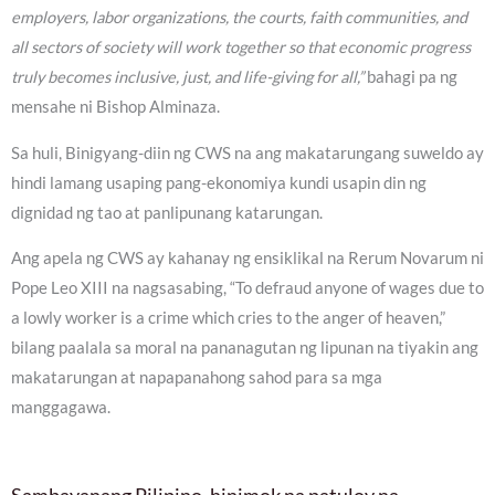
employers, labor organizations, the courts, faith communities, and
all sectors of society will work together so that economic progress
truly becomes inclusive, just, and life-giving for all,”
bahagi pa ng
mensahe ni Bishop Alminaza.
Sa huli, Binigyang-diin ng CWS na ang makatarungang suweldo ay
hindi lamang usaping pang-ekonomiya kundi usapin din ng
dignidad ng tao at panlipunang katarungan.
Ang apela ng CWS ay kahanay ng ensiklikal na Rerum Novarum ni
Pope Leo XIII na nagsasabing, “To defraud anyone of wages due to
a lowly worker is a crime which cries to the anger of heaven,”
bilang paalala sa moral na pananagutan ng lipunan na tiyakin ang
makatarungan at napapanahong sahod para sa mga
manggagawa.
Sambayanang Pilipino, hinimok na patuloy na