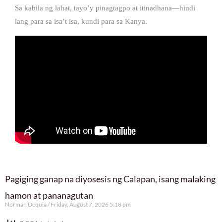
Sa kabila ng lahat, tayo’y pinagtagpo at itinadhana—hindi
lang para sa isa’t isa, kundi para sa Kanya.
Pagiging ganap na diyosesis ng Calapan, isang malaking
hamon at pananagutan
Norman Dequia
Friday, August 7, 2026 5:18 pm