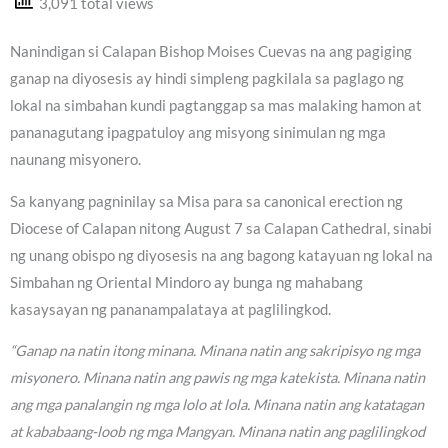
3,091 total views
Nanindigan si Calapan Bishop Moises Cuevas na ang pagiging
ganap na diyosesis ay hindi simpleng pagkilala sa paglago ng
lokal na simbahan kundi pagtanggap sa mas malaking hamon at
pananagutang ipagpatuloy ang misyong sinimulan ng mga
naunang misyonero.
Sa kanyang pagninilay sa Misa para sa canonical erection ng
Diocese of Calapan nitong August 7 sa Calapan Cathedral, sinabi
ng unang obispo ng diyosesis na ang bagong katayuan ng lokal na
Simbahan ng Oriental Mindoro ay bunga ng mahabang
kasaysayan ng pananampalataya at paglilingkod.
“Ganap na natin itong minana. Minana natin ang sakripisyo ng mga
misyonero. Minana natin ang pawis ng mga katekista. Minana natin
ang mga panalangin ng mga lolo at lola. Minana natin ang katatagan
at kababaang-loob ng mga Mangyan. Minana natin ang paglilingkod