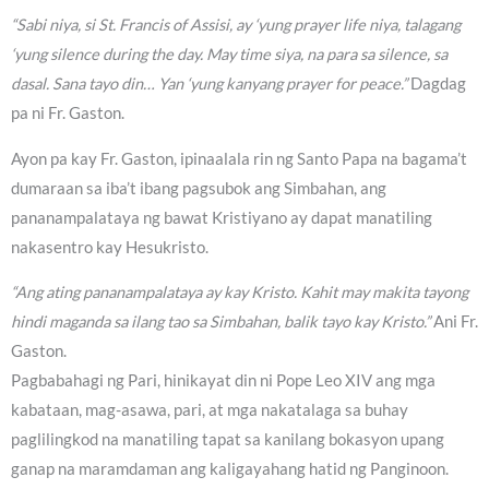
“Sabi niya, si St. Francis of Assisi, ay ‘yung prayer life niya, talagang
‘yung silence during the day. May time siya, na para sa silence, sa
dasal. Sana tayo din… Yan ‘yung kanyang prayer for peace.”
Dagdag
pa ni Fr. Gaston.
Ayon pa kay Fr. Gaston, ipinaalala rin ng Santo Papa na bagama’t
dumaraan sa iba’t ibang pagsubok ang Simbahan, ang
pananampalataya ng bawat Kristiyano ay dapat manatiling
nakasentro kay Hesukristo.
“Ang ating pananampalataya ay kay Kristo. Kahit may makita tayong
hindi maganda sa ilang tao sa Simbahan, balik tayo kay Kristo.”
Ani Fr.
Gaston.
Pagbabahagi ng Pari, hinikayat din ni Pope Leo XIV ang mga
kabataan, mag-asawa, pari, at mga nakatalaga sa buhay
paglilingkod na manatiling tapat sa kanilang bokasyon upang
ganap na maramdaman ang kaligayahang hatid ng Panginoon.