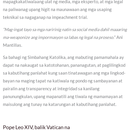
mapagkakatiwalaang ulat ng media, mga eksperto, at mga legal
na paliwanag upang higit na maunawaan ang mga usaping
teknikal sa nagaganap na impeachment trial.
“Mag-ingat tayo sa mga naririnig natin sa social media dahil maaaring
ma-weaponize ang impormasyon sa labas ng legal na proseso.
” Ani
Mantillas.
Sa bahagi ng Simbahang Katolika, ang mabuting pamamahala ay
dapat na nakaugat sa katotohanan, pananagutan, at paglilingkod
sa kabutihang panlahat kung saan tinatawagan ang mga lingkod-
bayan na maging tapat na katiwala ng pondo ng sambayanan at
pairalin ang transparency at integridad sa kanilang
panunungkulan, upang mapanatili ang tiwala ng mamamayan at
maisulong ang tunay na katarungan at kabutihang panlahat.
Pope Leo XIV, balik Vatican na