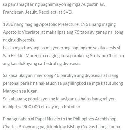
sa pamamagitan ng pagmimisyon ng mga Augustinian,
Franciscan, Jesuit, Recollect, at SVD.
1936 nang maging Apostolic Prefecture, 1961 nang maging
Apostolic Vicariate, at makalipas ang 75 taon ay ganap na itong
naging diyosesis.
Isa sa mga tanyang na misyonerong naglingkod sa diyosesis si
San Ezekiel Moreno na naging kura paroko ng Sto Nino Church o
ang kasalukuyang cathedral ng diyosesis.
Sa kasalukuyan, mayroong 40 parokya ang diyosesis at isang
personal parish na nakatuon sa paglilingkod sa mga katutubong
Mangyan sa lugar.
Sa kabuuang populasyon ng lalawigan na halos isang milyon,
mahigit sa 800,000 dito ay mga Katoliko.
Pinangunahan ni Papal Nuncio to the Philippines Archbishop
Charles Brown ang pagluklok kay Bishop Cuevas bilang kauna-