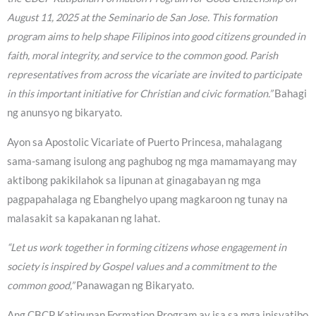
August 11, 2025 at the Seminario de San Jose. This formation
program aims to help shape Filipinos into good citizens grounded in
faith, moral integrity, and service to the common good. Parish
representatives from across the vicariate are invited to participate
in this important initiative for Christian and civic formation.”
Bahagi
ng anunsyo ng bikaryato.
Ayon sa Apostolic Vicariate of Puerto Princesa, mahalagang
sama-samang isulong ang paghubog ng mga mamamayang may
aktibong pakikilahok sa lipunan at ginagabayan ng mga
pagpapahalaga ng Ebanghelyo upang magkaroon ng tunay na
malasakit sa kapakanan ng lahat.
“Let us work together in forming citizens whose engagement in
society is inspired by Gospel values and a commitment to the
common good,”
Panawagan ng Bikaryato.
Ang CBCP Katipunan Formation Program ay isa sa mga inisyatibo