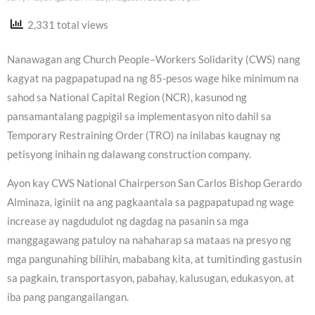
2,331 total views
Nanawagan ang Church People–Workers Solidarity (CWS) nang
kagyat na pagpapatupad na ng 85-pesos wage hike minimum na
sahod sa National Capital Region (NCR), kasunod ng
pansamantalang pagpigil sa implementasyon nito dahil sa
Temporary Restraining Order (TRO) na inilabas kaugnay ng
petisyong inihain ng dalawang construction company.
Ayon kay CWS National Chairperson San Carlos Bishop Gerardo
Alminaza, iginiit na ang pagkaantala sa pagpapatupad ng wage
increase ay nagdudulot ng dagdag na pasanin sa mga
manggagawang patuloy na nahaharap sa mataas na presyo ng
mga pangunahing bilihin, mababang kita, at tumitinding gastusin
sa pagkain, transportasyon, pabahay, kalusugan, edukasyon, at
iba pang pangangailangan.