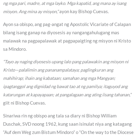
ng mga pari, madre, at mga layko. Mga kapatid, ang mana ay isang
misyon. Ang mina ay misyon,”
ayon kay Bishop Cuevas.
Ayon sa obispo, ang pag-angat ng Apostolic Vicariate of Calapan
bilang isang ganap na diyosesis ay nangangahulugang mas
malawak na pagpapalawak at pagpapaigting ng misyon ni Kristo
sa Mindoro.
“Tayo ay naging diyosesis upang lalo pang palawakin ang misyon ni
Kristo—palalimin ang pananampalataya; paglingkuran ang
mahihirap; ihain ang kabataan; samahan ang mga Mangyan;
ipagtanggol ang dignidad ng bawat tao at ng pamilya; itaguyod ang
katarungan at kapayapaan; at pangalagaan ang ating iisang tahanan,”
giit ni Bishop Cuevas.
Sinariwa rin ng obispo ang tala sa diary ni Bishop William
Duschak, SVD noong 1962, kung saan isinulat niya ang katagang
“Auf dem Weg zum Bistum Mindoro” o “On the way to the Diocese