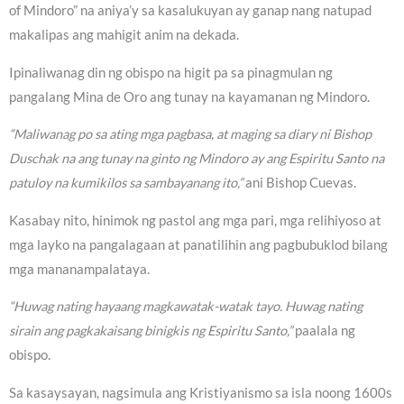
of Mindoro” na aniya’y sa kasalukuyan ay ganap nang natupad
makalipas ang mahigit anim na dekada.
Ipinaliwanag din ng obispo na higit pa sa pinagmulan ng
pangalang Mina de Oro ang tunay na kayamanan ng Mindoro.
“Maliwanag po sa ating mga pagbasa, at maging sa diary ni Bishop
Duschak na ang tunay na ginto ng Mindoro ay ang Espiritu Santo na
patuloy na kumikilos sa sambayanang ito,”
ani Bishop Cuevas.
Kasabay nito, hinimok ng pastol ang mga pari, mga relihiyoso at
mga layko na pangalagaan at panatilihin ang pagbubuklod bilang
mga mananampalataya.
“Huwag nating hayaang magkawatak-watak tayo. Huwag nating
sirain ang pagkakaisang binigkis ng Espiritu Santo,”
paalala ng
obispo.
Sa kasaysayan, nagsimula ang Kristiyanismo sa isla noong 1600s