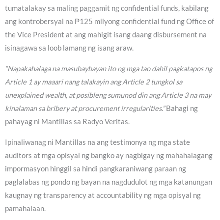
tumatalakay sa maling paggamit ng confidential funds, kabilang
ang kontrobersyal na ₱125 milyong confidential fund ng Office of
the Vice President at ang mahigit isang daang disbursement na
isinagawa sa loob lamang ng isang araw.
“Napakahalaga na masubaybayan ito ng mga tao dahil pagkatapos ng
Article 1 ay maaari nang talakayin ang Article 2 tungkol sa
unexplained wealth, at posibleng sumunod din ang Article 3 na may
kinalaman sa bribery at procurement irregularities.”
Bahagi ng
pahayag ni Mantillas sa Radyo Veritas.
Ipinaliwanag ni Mantillas na ang testimonya ng mga state
auditors at mga opisyal ng bangko ay nagbigay ng mahahalagang
impormasyon hinggil sa hindi pangkaraniwang paraan ng
paglalabas ng pondo ng bayan na nagdudulot ng mga katanungan
kaugnay ng transparency at accountability ng mga opisyal ng
pamahalaan.