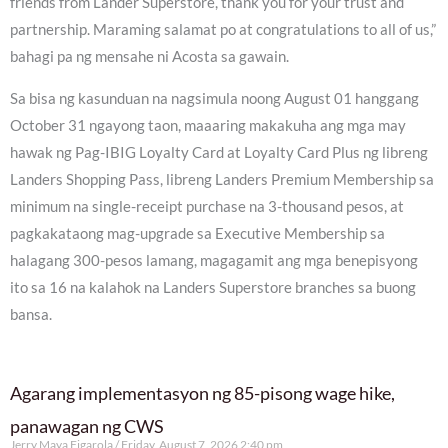
friends from Lander Superstore, thank you for your trust and
partnership. Maraming salamat po at congratulations to all of us,”
bahagi pa ng mensahe ni Acosta sa gawain.
Sa bisa ng kasunduan na nagsimula noong August 01 hanggang
October 31 ngayong taon, maaaring makakuha ang mga may
hawak ng Pag-IBIG Loyalty Card at Loyalty Card Plus ng libreng
Landers Shopping Pass, libreng Landers Premium Membership sa
minimum na single-receipt purchase na 3-thousand pesos, at
pagkakataong mag-upgrade sa Executive Membership sa
halagang 300-pesos lamang, magagamit ang mga benepisyong
ito sa 16 na kalahok na Landers Superstore branches sa buong
bansa.
Agarang implementasyon ng 85-pisong wage hike,
panawagan ng CWS
Jerry Maya Figarola
Friday, August 7, 2026 2:40 pm