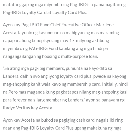
matatanggap ng mga miyembro ng Pag-IBIG sa pamamagitan ng
Pag-IBIG Loyalty Card at Loyalty Card Plus.
Ayon kay Pag-IBIG Fund Chief Executive Officer Marilene
Acosta, layunin ng kasunduan na mabigyan ng mas maraming
napapanahong benepisyo ang may 17-milyong aktibong
miyembro ng PAG-IBIG Fund kabilang ang mga hindi pa
nangangailangan ng housing o multi-purpose loan.
“Sa ating mga pag-ibig members, pumunta na kayo dito sa
Landers, dalhin nyo ang iyong loyalty card plus, pwede na kayong
mag-shopping kahit wala kayo ng membership card. Initially, hindi
na.Pero mas maganda kung pagkatapos nilang mag-shopping kasi
para forever na silang member ng Landers,” ayon sa panayam ng
Radyo Veritas kay Acosta.
Ayon kay Acosta na bukod sa pagiging cash card, nagsisilbi ring
daan ang Pag-IBIG Loyalty Card Plus upang makakuha ng mga