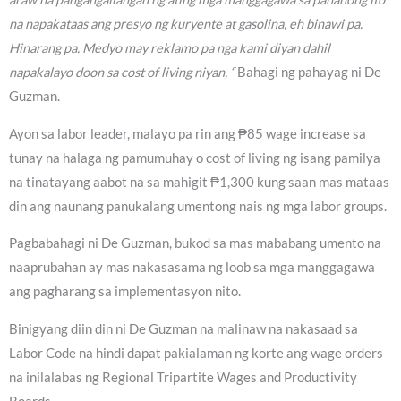
na napakataas ang presyo ng kuryente at gasolina, eh binawi pa.
Hinarang pa. Medyo may reklamo pa nga kami diyan dahil
napakalayo doon sa cost of living niyan, “
Bahagi ng pahayag ni De
Guzman.
Ayon sa labor leader, malayo pa rin ang ₱85 wage increase sa
tunay na halaga ng pamumuhay o cost of living ng isang pamilya
na tinatayang aabot na sa mahigit ₱1,300 kung saan mas mataas
din ang naunang panukalang umentong nais ng mga labor groups.
Pagbabahagi ni De Guzman, bukod sa mas mababang umento na
naaprubahan ay mas nakasasama ng loob sa mga manggagawa
ang pagharang sa implementasyon nito.
Binigyang diin din ni De Guzman na malinaw na nakasaad sa
Labor Code na hindi dapat pakialaman ng korte ang wage orders
na inilalabas ng Regional Tripartite Wages and Productivity