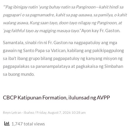
“‘Pag ibinigay natin ‘yung buhay natin sa Panginoon—kahit hindi sa
pagpapari o sa pagmamadre, kahit sa pag-aasawa, sa pamilya, o kahit
walang asawa, Kung saan tayo, doon tayo nilagay ng Panginoon, at
‘pag faithful tayo ay magiging masaya tayo.”
Ayon kay Fr. Gaston.
Samantala, sinabi rin ni Fr. Gaston na nagpapatuloy ang mga
gawain ng Santo Papa sa Vatican, kabilang ang pakikipagpulong
sa iba’t ibang grupo bilang pagpapatuloy ng kanyang misyon ng
pagpapalakas sa pananampalataya at pagkakaisa ng Simbahan
sa buong mundo.
CBCP Katipunan Formation, ilulunsad ng AVPP
Reyn Letran - Ibañez
Friday, August 7, 2026 10:28 am
1,747 total views