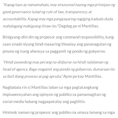
“Kapag tayo ay namamahala, may sinusunod tayong mga prinsipyo ng
good governance tulad ng rule of law, transparency, at
accountability. Kapag may mga pangyayaring nagiging kaduda-duda,
mahalagang mabigyang-linaw ito.”
Dagdag pa ni Mantillas.
Binigyang-diin din ng propesor ang command responsibility, kung
saan sinabi niyang hindi maaaring ihiwalay ang pananagutan ng
pinuno ng isang ahensya sa paggamit ng pondo ng gobyerno.
“Hindi puwedeng may perang na-disburse na hindi nalalaman ng
head of agency. Bago magamit ang pondo ng gobyerno, dumaraan ito
sa iba’t ibang proseso at pag-apruba.”
Ayon pa kay Mantillas.
Nagbabala rin si Mantillas laban sa mga pagtatangkang
impluwensyahan ang opinyon ng publiko sa pamamagitan ng
social media habang nagpapatuloy ang paglilitis.
Hinimok naman ng propesor ang publiko na umasa lamang sa mga