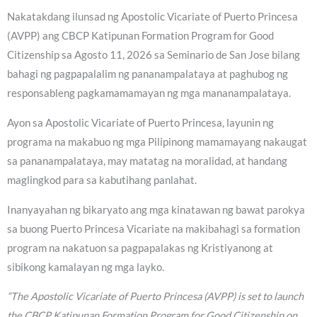
Nakatakdang ilunsad ng Apostolic Vicariate of Puerto Princesa
(AVPP) ang CBCP Katipunan Formation Program for Good
Citizenship sa Agosto 11, 2026 sa Seminario de San Jose bilang
bahagi ng pagpapalalim ng pananampalataya at paghubog ng
responsableng pagkamamamayan ng mga mananampalataya.
Ayon sa Apostolic Vicariate of Puerto Princesa, layunin ng
programa na makabuo ng mga Pilipinong mamamayang nakaugat
sa pananampalataya, may matatag na moralidad, at handang
maglingkod para sa kabutihang panlahat.
Inanyayahan ng bikaryato ang mga kinatawan ng bawat parokya
sa buong Puerto Princesa Vicariate na makibahagi sa formation
program na nakatuon sa pagpapalakas ng Kristiyanong at
sibikong kamalayan ng mga layko.
“The Apostolic Vicariate of Puerto Princesa (AVPP) is set to launch
the CBCP Katipunan Formation Program for Good Citizenship on