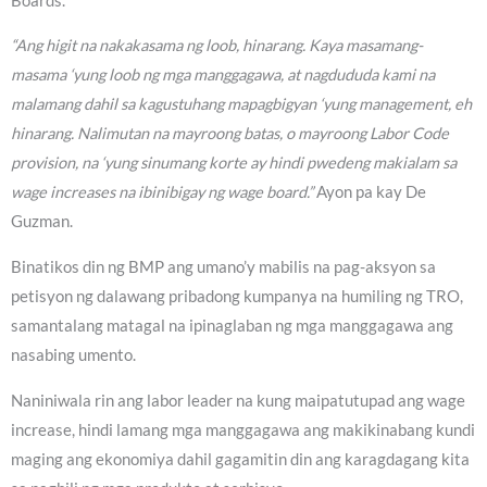
Boards.
“Ang higit na nakakasama ng loob, hinarang. Kaya masamang-
masama ‘yung loob ng mga manggagawa, at nagdududa kami na
malamang dahil sa kagustuhang mapagbigyan ‘yung management, eh
hinarang. Nalimutan na mayroong batas, o mayroong Labor Code
provision, na ‘yung sinumang korte ay hindi pwedeng makialam sa
wage increases na ibinibigay ng wage board.”
Ayon pa kay De
Guzman.
Binatikos din ng BMP ang umano’y mabilis na pag-aksyon sa
petisyon ng dalawang pribadong kumpanya na humiling ng TRO,
samantalang matagal na ipinaglaban ng mga manggagawa ang
nasabing umento.
Naniniwala rin ang labor leader na kung maipatutupad ang wage
increase, hindi lamang mga manggagawa ang makikinabang kundi
maging ang ekonomiya dahil gagamitin din ang karagdagang kita