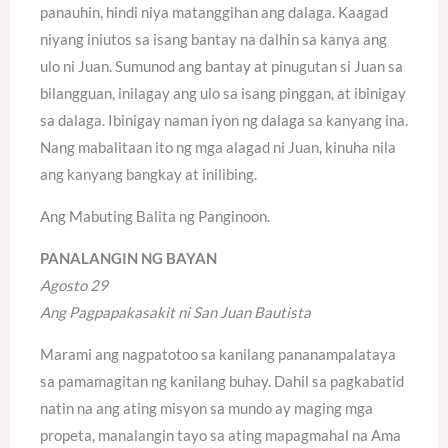
panauhin, hindi niya matanggihan ang dalaga. Kaagad
niyang iniutos sa isang bantay na dalhin sa kanya ang
ulo ni Juan. Sumunod ang bantay at pinugutan si Juan sa
bilangguan, inilagay ang ulo sa isang pinggan, at ibinigay
sa dalaga. Ibinigay naman iyon ng dalaga sa kanyang ina.
Nang mabalitaan ito ng mga alagad ni Juan, kinuha nila
ang kanyang bangkay at inilibing.
Ang Mabuting Balita ng Panginoon.
PANALANGIN NG BAYAN
Agosto 29
Ang Pagpapakasakit ni San Juan Bautista
Marami ang nagpatotoo sa kanilang pananampalataya
sa pamamagitan ng kanilang buhay. Dahil sa pagkabatid
natin na ang ating misyon sa mundo ay maging mga
propeta, manalangin tayo sa ating mapagmahal na Ama