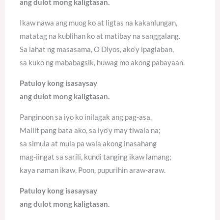
ang dulot mong kaligtasan.
Ikaw nawa ang muog ko at ligtas na kakanlungan,
matatag na kublihan ko at matibay na sanggalang.
Sa lahat ng masasama, O Diyos, ako’y ipaglaban,
sa kuko ng mababagsik, huwag mo akong pabayaan.
Patuloy kong isasaysay
ang dulot mong kaligtasan.
Panginoon sa iyo ko inilagak ang pag-asa.
Maliit pang bata ako, sa iyo’y may tiwala na;
sa simula at mula pa wala akong inasahang
mag-iingat sa sarili, kundi tanging ikaw lamang;
kaya naman ikaw, Poon, pupurihin araw-araw.
Patuloy kong isasaysay
ang dulot mong kaligtasan.