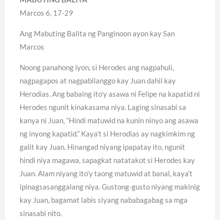
Marcos 6, 17-29
Ang Mabuting Balita ng Panginoon ayon kay San
Marcos
Noong panahong iyon, si Herodes ang nagpahuli,
nagpagapos at nagpabilanggo kay Juan dahil kay
Herodias. Ang babaing ito’y asawa ni Felipe na kapatid ni
Herodes ngunit kinakasama niya. Laging sinasabi sa
kanya ni Juan, “Hindi matuwid na kunin ninyo ang asawa
ng inyong kapatid.” Kaya’t si Herodias ay nagkimkim ng
galit kay Juan. Hinangad niyang ipapatay ito, ngunit
hindi niya magawa, sapagkat natatakot si Herodes kay
Juan. Alam niyang ito’y taong matuwid at banal, kaya’t
ipinagsasanggalang niya. Gustong-gusto niyang makinig
kay Juan, bagamat labis siyang nababagabag sa mga
sinasabi nito.