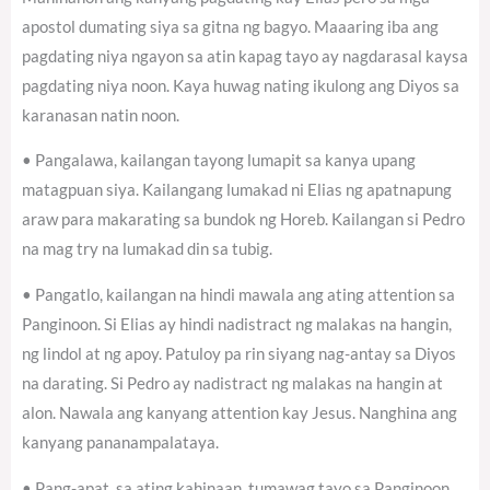
apostol dumating siya sa gitna ng bagyo. Maaaring iba ang
pagdating niya ngayon sa atin kapag tayo ay nagdarasal kaysa
pagdating niya noon. Kaya huwag nating ikulong ang Diyos sa
karanasan natin noon.
• Pangalawa, kailangan tayong lumapit sa kanya upang
matagpuan siya. Kailangang lumakad ni Elias ng apatnapung
araw para makarating sa bundok ng Horeb. Kailangan si Pedro
na mag try na lumakad din sa tubig.
• Pangatlo, kailangan na hindi mawala ang ating attention sa
Panginoon. Si Elias ay hindi nadistract ng malakas na hangin,
ng lindol at ng apoy. Patuloy pa rin siyang nag-antay sa Diyos
na darating. Si Pedro ay nadistract ng malakas na hangin at
alon. Nawala ang kanyang attention kay Jesus. Nanghina ang
kanyang pananampalataya.
• Pang-apat, sa ating kahinaan, tumawag tayo sa Panginoon.