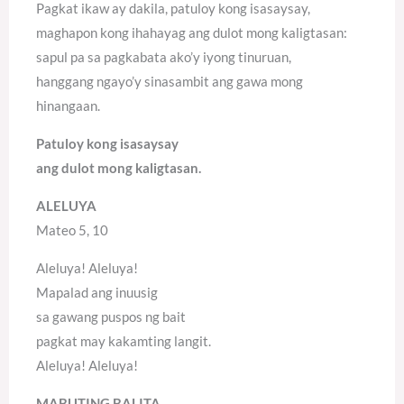
Pagkat ikaw ay dakila, patuloy kong isasaysay,
maghapon kong ihahayag ang dulot mong kaligtasan:
sapul pa sa pagkabata ako’y iyong tinuruan,
hanggang ngayo’y sinasambit ang gawa mong
hinangaan.
Patuloy kong isasaysay
ang dulot mong kaligtasan.
ALELUYA
Mateo 5, 10
Aleluya! Aleluya!
Mapalad ang inuusig
sa gawang puspos ng bait
pagkat may kakamting langit.
Aleluya! Aleluya!
MABUTING BALITA