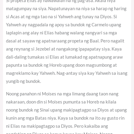
Si propeta Elias ay nawawalan na ng pag-asa. Akala niya
matagumpay na siya. Napatunayan na niya sa harap ng haring
si Acas at ng mga tao na si Yahweh ang tunay na Diyos. Si
Yahweh ay nagpadala ng apoy sa bundok ng Carmelo upang
laplapin ang alay ni Elias habang walang nangyari sa mga
dasal at sayaw ng apatnaraang propeta ng Baal. Pero nagalit
ang reynang si Jezebel at nangakong ipapapatay siya. Kaya
dali-daling tumakas si Elias at lumakad ng apatnapung araw
papunta sa bundok ng Horeb upang doon magsumbong at
magreklamo kay Yahweh. Nag-antay siya kay Yahweh sa isang
yungib ng bundok.
Noong panahon ni Moises na mga limang daang taon nang
nakaraan, doon din si Moises pumunta sa Horeb na kilala
noong bundok ng Sinai upang makipagtagpo sa Diyos at upang
kunin ang mga Batas niya. Kaya sa bundok na ito ay gusto rin
ni Elias na makipagtagpo sa Diyos. Pero kakaiba ang