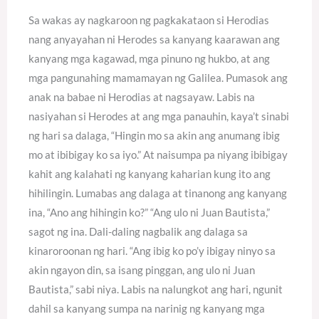
Sa wakas ay nagkaroon ng pagkakataon si Herodias
nang anyayahan ni Herodes sa kanyang kaarawan ang
kanyang mga kagawad, mga pinuno ng hukbo, at ang
mga pangunahing mamamayan ng Galilea. Pumasok ang
anak na babae ni Herodias at nagsayaw. Labis na
nasiyahan si Herodes at ang mga panauhin, kaya’t sinabi
ng hari sa dalaga, “Hingin mo sa akin ang anumang ibig
mo at ibibigay ko sa iyo.” At naisumpa pa niyang ibibigay
kahit ang kalahati ng kanyang kaharian kung ito ang
hihilingin. Lumabas ang dalaga at tinanong ang kanyang
ina, “Ano ang hihingin ko?” “Ang ulo ni Juan Bautista,”
sagot ng ina. Dali-daling nagbalik ang dalaga sa
kinaroroonan ng hari. “Ang ibig ko po’y ibigay ninyo sa
akin ngayon din, sa isang pinggan, ang ulo ni Juan
Bautista,” sabi niya. Labis na nalungkot ang hari, ngunit
dahil sa kanyang sumpa na narinig ng kanyang mga