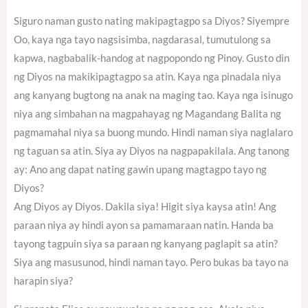
Siguro naman gusto nating makipagtagpo sa Diyos? Siyempre
Oo, kaya nga tayo nagsisimba, nagdarasal, tumutulong sa
kapwa, nagbabalik-handog at nagpopondo ng Pinoy. Gusto din
ng Diyos na makikipagtagpo sa atin. Kaya nga pinadala niya
ang kanyang bugtong na anak na maging tao. Kaya nga isinugo
niya ang simbahan na magpahayag ng Magandang Balita ng
pagmamahal niya sa buong mundo. Hindi naman siya naglalaro
ng taguan sa atin. Siya ay Diyos na nagpapakilala. Ang tanong
ay: Ano ang dapat nating gawin upang magtagpo tayo ng
Diyos?
Ang Diyos ay Diyos. Dakila siya! Higit siya kaysa atin! Ang
paraan niya ay hindi ayon sa pamamaraan natin. Handa ba
tayong tagpuin siya sa paraan ng kanyang paglapit sa atin?
Siya ang masusunod, hindi naman tayo. Pero bukas ba tayo na
harapin siya?