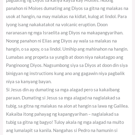
pagdating ng Diyos sa kanya kaysa kay Moises. Noong
panahon ni Moises dumating ang Diyos sa gitna ng malakas na
usok at hangin, na may malakas na kidlat, kulog at lindol. Para
iyong isang nakakatakot na volcanic eruption. Doon
naranasan ng mga Israelita ang Diyos na makapangyarihan.
Noong panahon ni Elias ang Diyos ay wala sa malakas na
hangin, o sa apoy, o sa lindol. Umihip ang mahinahon na hangin.
Lumabas ang propeta sa yungib at doon niya nakatagpo ang
Panginoong Diyos. Nagsumbong siya sa Diyos at doon din siya
binigyan ng instructions kung ano ang gagawin niya pagbalik
niya sa kanyang bayan.
Si Jesus din ay dumating sa mga alagad pero sa kakaibang
paraan. Dumating si Jesus sa mga alagad na naglalakad sa
tubig, sa gitna ng malakas na alon at hangin sa lawa ng Galilea.
Kakaiba itong pahayag ng kapangyarihan – naglalakad sa
tubig sa gitna ng bagyo! Tuloy akala ng mga alagad na multo
ang lumalapit sa kanila. Nangahas si Pedro na hamunin si