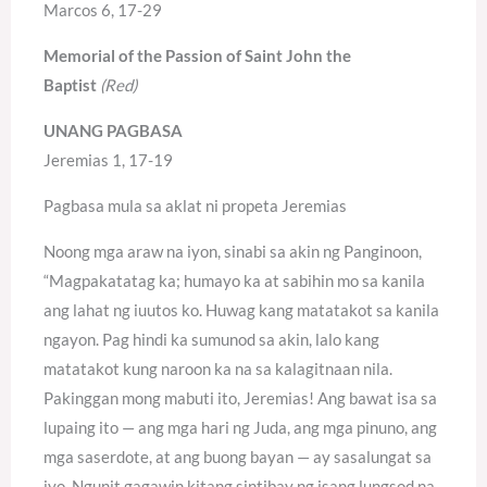
Marcos 6, 17-29
Memorial of the Passion of Saint John the
Baptist
(Red)
UNANG PAGBASA
Jeremias 1, 17-19
Pagbasa mula sa aklat ni propeta Jeremias
Noong mga araw na iyon, sinabi sa akin ng Panginoon,
“Magpakatatag ka; humayo ka at sabihin mo sa kanila
ang lahat ng iuutos ko. Huwag kang matatakot sa kanila
ngayon. Pag hindi ka sumunod sa akin, lalo kang
matatakot kung naroon ka na sa kalagitnaan nila.
Pakinggan mong mabuti ito, Jeremias! Ang bawat isa sa
lupaing ito — ang mga hari ng Juda, ang mga pinuno, ang
mga saserdote, at ang buong bayan — ay sasalungat sa
iyo. Ngunit gagawin kitang sintibay ng isang lungsod na