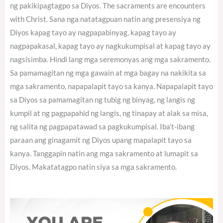
ng pakikipagtagpo sa Diyos. The sacraments are encounters
with Christ. Sana nga natatagpuan natin ang presensiya ng
Diyos kapag tayo ay nagpapabinyag, kapag tayo ay
nagpapakasal, kapag tayo ay nagkukumpisal at kapag tayo ay
nagsisimba. Hindi lang mga seremonyas ang mga sakramento.
Sa pamamagitan ng mga gawain at mga bagay na nakikita sa
mga sakramento, napapalapit tayo sa kanya. Napapalapit tayo
sa Diyos sa pamamagitan ng tubig ng binyag, ng langis ng
kumpil at ng pagpapahid ng langis, ng tinapay at alak sa misa,
ng salita ng pagpapatawad sa pagkukumpisal. Iba’t-ibang
paraan ang ginagamit ng Diyos upang mapalapit tayo sa
kanya. Tanggapin natin ang mga sakramento at lumapit sa
Diyos. Makatatagpo natin siya sa mga sakramento.