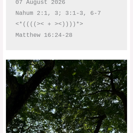
07 August 2026

Nahum 2:1, 3; 3:1-3, 6-7     
<*((((>< + ><))))*>     
Matthew 16:24-28