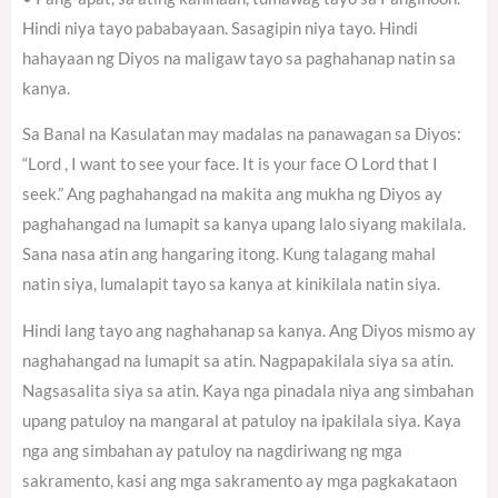
Hindi niya tayo pababayaan. Sasagipin niya tayo. Hindi
hahayaan ng Diyos na maligaw tayo sa paghahanap natin sa
kanya.
Sa Banal na Kasulatan may madalas na panawagan sa Diyos:
“Lord , I want to see your face. It is your face O Lord that I
seek.” Ang paghahangad na makita ang mukha ng Diyos ay
paghahangad na lumapit sa kanya upang lalo siyang makilala.
Sana nasa atin ang hangaring itong. Kung talagang mahal
natin siya, lumalapit tayo sa kanya at kinikilala natin siya.
Hindi lang tayo ang naghahanap sa kanya. Ang Diyos mismo ay
naghahangad na lumapit sa atin. Nagpapakilala siya sa atin.
Nagsasalita siya sa atin. Kaya nga pinadala niya ang simbahan
upang patuloy na mangaral at patuloy na ipakilala siya. Kaya
nga ang simbahan ay patuloy na nagdiriwang ng mga
sakramento, kasi ang mga sakramento ay mga pagkakataon