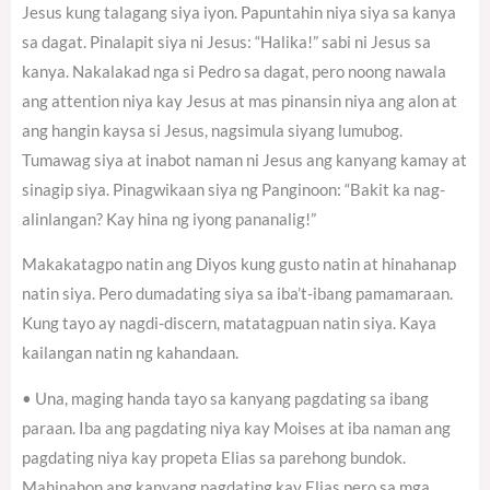
Jesus kung talagang siya iyon. Papuntahin niya siya sa kanya
sa dagat. Pinalapit siya ni Jesus: “Halika!” sabi ni Jesus sa
kanya. Nakalakad nga si Pedro sa dagat, pero noong nawala
ang attention niya kay Jesus at mas pinansin niya ang alon at
ang hangin kaysa si Jesus, nagsimula siyang lumubog.
Tumawag siya at inabot naman ni Jesus ang kanyang kamay at
sinagip siya. Pinagwikaan siya ng Panginoon: “Bakit ka nag-
alinlangan? Kay hina ng iyong pananalig!”
Makakatagpo natin ang Diyos kung gusto natin at hinahanap
natin siya. Pero dumadating siya sa iba’t-ibang pamamaraan.
Kung tayo ay nagdi-discern, matatagpuan natin siya. Kaya
kailangan natin ng kahandaan.
• Una, maging handa tayo sa kanyang pagdating sa ibang
paraan. Iba ang pagdating niya kay Moises at iba naman ang
pagdating niya kay propeta Elias sa parehong bundok.
Mahinahon ang kanyang pagdating kay Elias pero sa mga