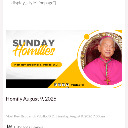
display_style=”onpage”]
Homily August 9, 2026
Most Rev. Broderick Pabillo, D.D.
Sunday, August 9, 2026 7:00 am
883 total views