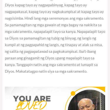
Diyos kapag tayo ay nagpapabinyag, kapag tayo ay
nagpapakasal, kapag tayo ay nagkukumpisal at kapag tayo ay
nagsisimba. Hindi lang mga seremonyas ang mga sakramento.
Sa pamamagitan ng mga gawain at mga bagay na nakikita sa
mga sakramento, napapalapit tayo sa kanya. Napapalapit tayo
sa Diyos sa pamamagitan ng tubig ng binyag, ng langis ng
kumpil at ng pagpapahid ng langis, ng tinapay at alak sa misa,
ng salita ng pagpapatawad sa pagkukumpisal. Iba’t-ibang
paraan ang ginagamit ng Diyos upang mapalapit tayo sa
kanya. Tanggapin natin ang mga sakramento at lumapit sa
Diyos. Makatatagpo natin siya sa mga sakramento.