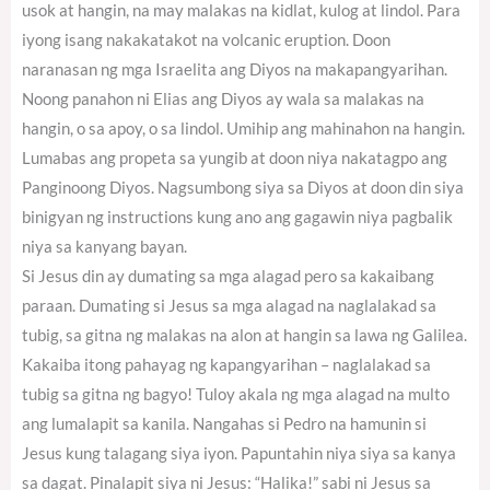
usok at hangin, na may malakas na kidlat, kulog at lindol. Para
iyong isang nakakatakot na volcanic eruption. Doon
naranasan ng mga Israelita ang Diyos na makapangyarihan.
Noong panahon ni Elias ang Diyos ay wala sa malakas na
hangin, o sa apoy, o sa lindol. Umihip ang mahinahon na hangin.
Lumabas ang propeta sa yungib at doon niya nakatagpo ang
Panginoong Diyos. Nagsumbong siya sa Diyos at doon din siya
binigyan ng instructions kung ano ang gagawin niya pagbalik
niya sa kanyang bayan.
Si Jesus din ay dumating sa mga alagad pero sa kakaibang
paraan. Dumating si Jesus sa mga alagad na naglalakad sa
tubig, sa gitna ng malakas na alon at hangin sa lawa ng Galilea.
Kakaiba itong pahayag ng kapangyarihan – naglalakad sa
tubig sa gitna ng bagyo! Tuloy akala ng mga alagad na multo
ang lumalapit sa kanila. Nangahas si Pedro na hamunin si
Jesus kung talagang siya iyon. Papuntahin niya siya sa kanya
sa dagat. Pinalapit siya ni Jesus: “Halika!” sabi ni Jesus sa