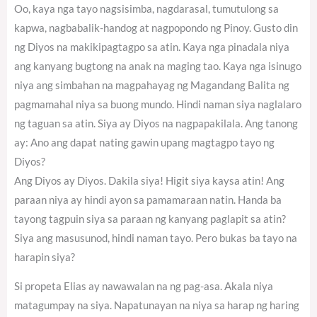
Oo, kaya nga tayo nagsisimba, nagdarasal, tumutulong sa
kapwa, nagbabalik-handog at nagpopondo ng Pinoy. Gusto din
ng Diyos na makikipagtagpo sa atin. Kaya nga pinadala niya
ang kanyang bugtong na anak na maging tao. Kaya nga isinugo
niya ang simbahan na magpahayag ng Magandang Balita ng
pagmamahal niya sa buong mundo. Hindi naman siya naglalaro
ng taguan sa atin. Siya ay Diyos na nagpapakilala. Ang tanong
ay: Ano ang dapat nating gawin upang magtagpo tayo ng
Diyos?
Ang Diyos ay Diyos. Dakila siya! Higit siya kaysa atin! Ang
paraan niya ay hindi ayon sa pamamaraan natin. Handa ba
tayong tagpuin siya sa paraan ng kanyang paglapit sa atin?
Siya ang masusunod, hindi naman tayo. Pero bukas ba tayo na
harapin siya?
Si propeta Elias ay nawawalan na ng pag-asa. Akala niya
matagumpay na siya. Napatunayan na niya sa harap ng haring