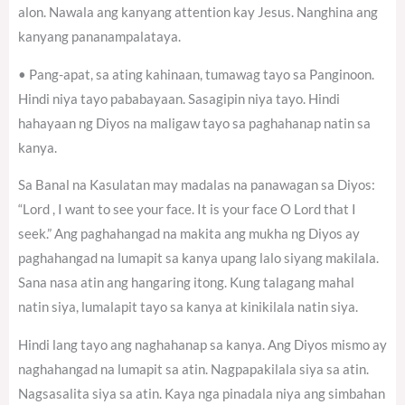
alon. Nawala ang kanyang attention kay Jesus. Nanghina ang
kanyang pananampalataya.
• Pang-apat, sa ating kahinaan, tumawag tayo sa Panginoon.
Hindi niya tayo pababayaan. Sasagipin niya tayo. Hindi
hahayaan ng Diyos na maligaw tayo sa paghahanap natin sa
kanya.
Sa Banal na Kasulatan may madalas na panawagan sa Diyos:
“Lord , I want to see your face. It is your face O Lord that I
seek.” Ang paghahangad na makita ang mukha ng Diyos ay
paghahangad na lumapit sa kanya upang lalo siyang makilala.
Sana nasa atin ang hangaring itong. Kung talagang mahal
natin siya, lumalapit tayo sa kanya at kinikilala natin siya.
Hindi lang tayo ang naghahanap sa kanya. Ang Diyos mismo ay
naghahangad na lumapit sa atin. Nagpapakilala siya sa atin.
Nagsasalita siya sa atin. Kaya nga pinadala niya ang simbahan