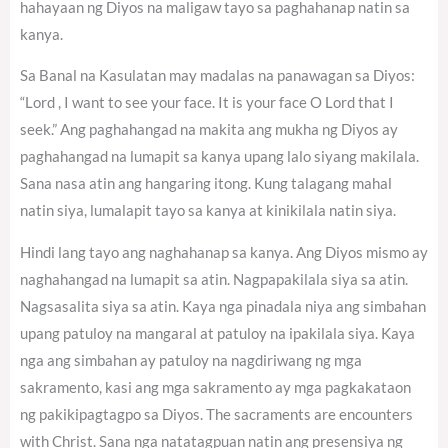
hahayaan ng Diyos na maligaw tayo sa paghahanap natin sa
kanya.
Sa Banal na Kasulatan may madalas na panawagan sa Diyos:
“Lord , I want to see your face. It is your face O Lord that I
seek.” Ang paghahangad na makita ang mukha ng Diyos ay
paghahangad na lumapit sa kanya upang lalo siyang makilala.
Sana nasa atin ang hangaring itong. Kung talagang mahal
natin siya, lumalapit tayo sa kanya at kinikilala natin siya.
Hindi lang tayo ang naghahanap sa kanya. Ang Diyos mismo ay
naghahangad na lumapit sa atin. Nagpapakilala siya sa atin.
Nagsasalita siya sa atin. Kaya nga pinadala niya ang simbahan
upang patuloy na mangaral at patuloy na ipakilala siya. Kaya
nga ang simbahan ay patuloy na nagdiriwang ng mga
sakramento, kasi ang mga sakramento ay mga pagkakataon
ng pakikipagtagpo sa Diyos. The sacraments are encounters
with Christ. Sana nga natatagpuan natin ang presensiya ng