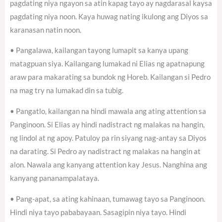
pagdating niya ngayon sa atin kapag tayo ay nagdarasal kaysa
pagdating niya noon. Kaya huwag nating ikulong ang Diyos sa
karanasan natin noon.
• Pangalawa, kailangan tayong lumapit sa kanya upang
matagpuan siya. Kailangang lumakad ni Elias ng apatnapung
araw para makarating sa bundok ng Horeb. Kailangan si Pedro
na mag try na lumakad din sa tubig.
• Pangatlo, kailangan na hindi mawala ang ating attention sa
Panginoon. Si Elias ay hindi nadistract ng malakas na hangin,
ng lindol at ng apoy. Patuloy pa rin siyang nag-antay sa Diyos
na darating. Si Pedro ay nadistract ng malakas na hangin at
alon. Nawala ang kanyang attention kay Jesus. Nanghina ang
kanyang pananampalataya.
• Pang-apat, sa ating kahinaan, tumawag tayo sa Panginoon.
Hindi niya tayo pababayaan. Sasagipin niya tayo. Hindi