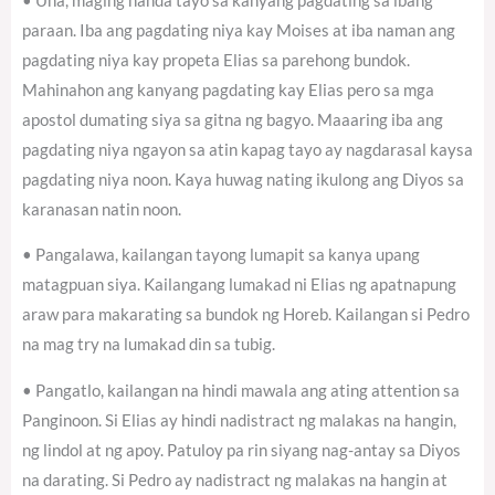
• Una, maging handa tayo sa kanyang pagdating sa ibang
paraan. Iba ang pagdating niya kay Moises at iba naman ang
pagdating niya kay propeta Elias sa parehong bundok.
Mahinahon ang kanyang pagdating kay Elias pero sa mga
apostol dumating siya sa gitna ng bagyo. Maaaring iba ang
pagdating niya ngayon sa atin kapag tayo ay nagdarasal kaysa
pagdating niya noon. Kaya huwag nating ikulong ang Diyos sa
karanasan natin noon.
• Pangalawa, kailangan tayong lumapit sa kanya upang
matagpuan siya. Kailangang lumakad ni Elias ng apatnapung
araw para makarating sa bundok ng Horeb. Kailangan si Pedro
na mag try na lumakad din sa tubig.
• Pangatlo, kailangan na hindi mawala ang ating attention sa
Panginoon. Si Elias ay hindi nadistract ng malakas na hangin,
ng lindol at ng apoy. Patuloy pa rin siyang nag-antay sa Diyos
na darating. Si Pedro ay nadistract ng malakas na hangin at