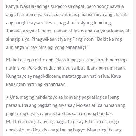
kanya. Nakalakad nga si Pedro sa dagat, pero noong nawala
ang attention niya kay Jesus at mas pinansin niya ang alon at
ang hangin kaysa si Jesus, nagsimula siyang lumubog.
Tumawag siya at inabot naman ni Jesus ang kanyang kamay at
sinagip siya. Pinagwikaan siya ng Panginoon: “Bakit ka nag-
alinlangan? Kay hina ng iyong pananalig!”
Makakatagpo natin ang Diyos kung gusto natin at hinahanap
natin siya. Pero dumadating siya sa iba’t-ibang pamamaraan.
Kung tayo ay nagdi-discern, matatagpuan natin siya. Kaya
kailangan natin ng kahandaan.
• Una, maging handa tayo sa kanyang pagdating sa ibang
paraan. Iba ang pagdating niya kay Moises at iba naman ang
pagdating niya kay propeta Elias sa parehong bundok.
Mahinahon ang kanyang pagdating kay Elias pero sa mga
apostol dumating siya sa gitna ng bagyo. Maaaring iba ang