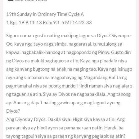
19th Sunday in Ordinary Time Cycle A
1 Kgs 19:9.11-13 Rom 9:1-5 Mt 14:22-33
Siguro naman gusto nating makipagtagpo sa Diyos? Siyempre
Oo, kaya nga tayo nagsisimba, nagdarasal, tumutulong sa
kapwa, nagbabalik-handog at nagpopondo ng Pinoy. Gusto din
ng Diyos na makikipagtagpo sa atin. Kaya nga pinadala niya
ang kanyang bugtong na anak na maging tao. Kaya nga isinugo
niya ang simbahan na magpahayag ng Magandang Balita ng
pagmamahal niya sa buong mundo. Hindi naman siya naglalaro
ng taguan sa atin. Siya ay Diyos na nagpapakilala. Ang tanong
ay: Ano ang dapat nating gawin upang magtagpo tayo ng
Diyos?
Ang Diyos ay Diyos. Dakila siya! Higit siya kaysa atin! Ang
paraan niya ay hindi ayon sa pamamaraan natin. Handa ba
tayong tagpuin siya sa paraan ng kanyang paglapit sa atin?