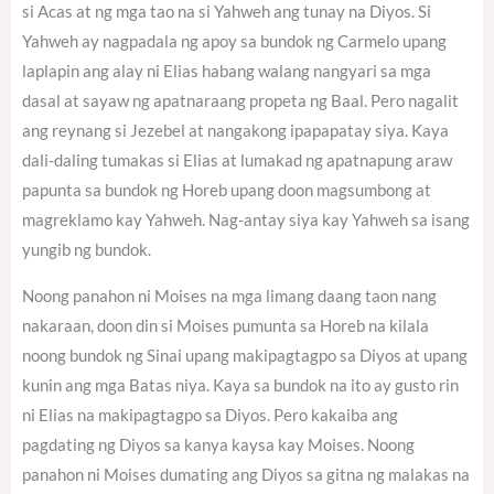
si Acas at ng mga tao na si Yahweh ang tunay na Diyos. Si
Yahweh ay nagpadala ng apoy sa bundok ng Carmelo upang
laplapin ang alay ni Elias habang walang nangyari sa mga
dasal at sayaw ng apatnaraang propeta ng Baal. Pero nagalit
ang reynang si Jezebel at nangakong ipapapatay siya. Kaya
dali-daling tumakas si Elias at lumakad ng apatnapung araw
papunta sa bundok ng Horeb upang doon magsumbong at
magreklamo kay Yahweh. Nag-antay siya kay Yahweh sa isang
yungib ng bundok.
Noong panahon ni Moises na mga limang daang taon nang
nakaraan, doon din si Moises pumunta sa Horeb na kilala
noong bundok ng Sinai upang makipagtagpo sa Diyos at upang
kunin ang mga Batas niya. Kaya sa bundok na ito ay gusto rin
ni Elias na makipagtagpo sa Diyos. Pero kakaiba ang
pagdating ng Diyos sa kanya kaysa kay Moises. Noong
panahon ni Moises dumating ang Diyos sa gitna ng malakas na