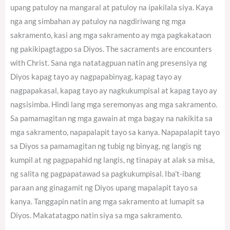
upang patuloy na mangaral at patuloy na ipakilala siya. Kaya
nga ang simbahan ay patuloy na nagdiriwang ng mga
sakramento, kasi ang mga sakramento ay mga pagkakataon
ng pakikipagtagpo sa Diyos. The sacraments are encounters
with Christ. Sana nga natatagpuan natin ang presensiya ng
Diyos kapag tayo ay nagpapabinyag, kapag tayo ay
nagpapakasal, kapag tayo ay nagkukumpisal at kapag tayo ay
nagsisimba. Hindi lang mga seremonyas ang mga sakramento.
Sa pamamagitan ng mga gawain at mga bagay na nakikita sa
mga sakramento, napapalapit tayo sa kanya. Napapalapit tayo
sa Diyos sa pamamagitan ng tubig ng binyag, ng langis ng
kumpil at ng pagpapahid ng langis, ng tinapay at alak sa misa,
ng salita ng pagpapatawad sa pagkukumpisal. Iba’t-ibang
paraan ang ginagamit ng Diyos upang mapalapit tayo sa
kanya. Tanggapin natin ang mga sakramento at lumapit sa
Diyos. Makatatagpo natin siya sa mga sakramento.