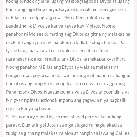
noong bundok ng Sinai upang makipagtagpo sa Diyos at upang
kunin ang mga Batas niya. Kaya sa bundok na ito ay gusto rin
ni Elias na makipagtagpo sa Diyos. Pero kakaiba ang
pagdating ng Diyos sa kanya kaysa kay Moises. Noong
panahon ni Moises dumating ang Diyos sa gitna ng malakas na
usok at hangin, na may malakas na kidlat, kulog at lindol. Para
iyong isang nakakatakot na volcanic eruption. Doon
naranasan ng mga Israelita ang Diyos na makapangyarihan.
Noong panahon ni Elias ang Diyos ay wala sa malakas na
hangin, o sa apoy, o sa lindol. Umihip ang mahinahon na hangin.
Lumabas ang propeta sa yungib at doon niya nakatagpo ang
Panginoong Diyos. Nagsumbong siya sa Diyos at doon din siya
binigyan ng instructions kung ano ang gagawin niya pagbalik
niya sa kanyang bayan.
Si Jesus din ay dumating sa mga alagad pero sa kakaibang
paraan. Dumating si Jesus sa mga alagad na naglalakad sa
tubig, sa gitna ng malakas na alon at hangin sa lawa ng Galilea.