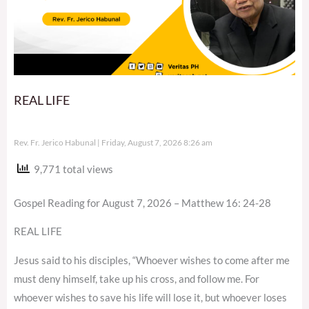
REAL LIFE
Rev. Fr. Jerico Habunal
Friday, August 7, 2026 8:26 am
9,771 total views
Gospel Reading for August 7, 2026 – Matthew 16: 24-28
REAL LIFE
Jesus said to his disciples, “Whoever wishes to come after me
must deny himself, take up his cross, and follow me. For
whoever wishes to save his life will lose it, but whoever loses