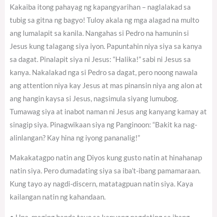
Kakaiba itong pahayag ng kapangyarihan – naglalakad sa
tubig sa gitna ng bagyo! Tuloy akala ng mga alagad na multo
ang lumalapit sa kanila. Nangahas si Pedro na hamunin si
Jesus kung talagang siya iyon. Papuntahin niya siya sa kanya
sa dagat. Pinalapit siya ni Jesus: “Halika!” sabi ni Jesus sa
kanya. Nakalakad nga si Pedro sa dagat, pero noong nawala
ang attention niya kay Jesus at mas pinansin niya ang alon at
ang hangin kaysa si Jesus, nagsimula siyang lumubog.
Tumawag siya at inabot naman ni Jesus ang kanyang kamay at
sinagip siya. Pinagwikaan siya ng Panginoon: “Bakit ka nag-
alinlangan? Kay hina ng iyong pananalig!”
Makakatagpo natin ang Diyos kung gusto natin at hinahanap
natin siya. Pero dumadating siya sa iba’t-ibang pamamaraan.
Kung tayo ay nagdi-discern, matatagpuan natin siya. Kaya
kailangan natin ng kahandaan.