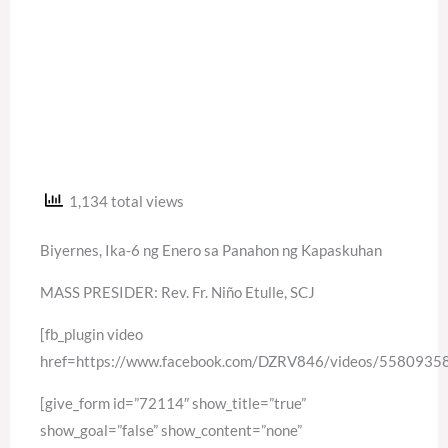
1,134 total views
Biyernes, Ika-6 ng Enero sa Panahon ng Kapaskuhan
MASS PRESIDER: Rev. Fr. Niño Etulle, SCJ
[fb_plugin video
href=https://www.facebook.com/DZRV846/videos/558093
[give_form id=”72114″ show_title=”true”
show_goal=”false” show_content=”none”