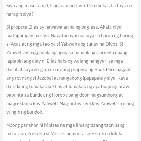
Siya ang masusunod, hindi naman tayo. Pero bukas ba tayo na
harapin siya?
Si propeta Elias ay nawawalan na ng pag-asa. Akala niya
matagumpay na siya. Napatunayan na niya sa harap ng haring
si Acas at ng mga tao na si Yahweh ang tunay na Diyos. Si
Yahweh ay nagpadala ng apoy sa bundok ng Carmelo upang
laplapin ang alay ni Elias habang walang nangyari sa mga
dasal at sayaw ng apatnaraang propeta ng Baal. Pero nagalit
ang reynang si Jezebel at nangakong ipapapatay siya. Kaya
dali-daling tumakas si Elias at lumakad ng apatnapung araw
papunta sa bundok ng Horeb upang doon magsumbong at
magreklamo kay Yahweh. Nag-antay siya kay Yahweh sa isang
yungib ng bundok.
Noong panahon ni Moises na mga limang daang taon nang
nakaraan, doon din si Moises pumunta sa Horeb na kilala