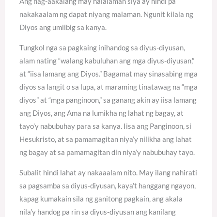
Ang nag-aakalang may nalalaman siya ay hindi pa
nakakaalam ng dapat niyang malaman. Ngunit kilala ng
Diyos ang umiibig sa kanya.
Tungkol nga sa pagkaing inihandog sa diyus-diyusan,
alam nating “walang kabuluhan ang mga diyus-diyusan,”
at “iisa lamang ang Diyos.” Bagamat may sinasabing mga
diyos sa langit o sa lupa, at maraming tinatawag na “mga
diyos” at “mga panginoon,” sa ganang akin ay iisa lamang
ang Diyos, ang Ama na lumikha ng lahat ng bagay, at
tayo’y nabubuhay para sa kanya. Iisa ang Panginoon, si
Hesukristo, at sa pamamagitan niya’y nilikha ang lahat
ng bagay at sa pamamagitan din niya’y nabubuhay tayo.
Subalit hindi lahat ay nakaaalam nito. May ilang nahirati
sa pagsamba sa diyus-diyusan, kaya’t hanggang ngayon,
kapag kumakain sila ng ganitong pagkain, ang akala
nila’y handog pa rin sa diyus-diyusan ang kanilang