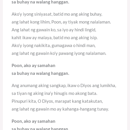
sa buhay na walang hanggan.
Ako’y iyong siniyasat, batid mo ang aking buhay,
ang lahat kong lihim, Poon, ay tiyak mong nalalaman.
Ang lahat ng gawain ko, sa iyo ay hindi lingid,
kahit ikaw ay malaya, batid mo ang aking isip.
Ako’y iyong nakikita, gumagawa o hindi man,
ang lahat ng gawain ko’y pawang iyong nalalaman.
Poon, ako ay samahan
sa buhay na walang hanggan.
Ang anumang aking sangkap, ikaw o Diyos ang lumikha,
sa tiyan ng aking ina’y hinugis mo akong bata.
Pinupuri kita, O Diyos, marapat kang katakutan,
ang lahat ng gawain mo ay kahanga-hangang tunay.
Poon, ako ay samahan
sa buhay na walang hanggan.