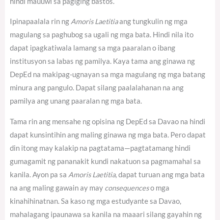
hindi mauuwi sa pagiging bastos.
Ipinapaalala rin ng
Amoris Laetitia
ang tungkulin ng mga
magulang sa paghubog sa ugali ng mga bata. Hindi nila ito
dapat ipagkatiwala lamang sa mga paaralan o ibang
institusyon sa labas ng pamilya. Kaya tama ang ginawa ng
DepEd na makipag-ugnayan sa mga magulang ng mga batang
minura ang pangulo. Dapat silang paalalahanan na ang
pamilya ang unang paaralan ng mga bata.
Tama rin ang mensahe ng opisina ng DepEd sa Davao na hindi
dapat kunsintihin ang maling ginawa ng mga bata. Pero dapat
din itong may kalakip na pagtatama—pagtatamang hindi
gumagamit ng pananakit kundi nakatuon sa pagmamahal sa
kanila. Ayon pa sa
Amoris Laetitia
, dapat turuan ang mga bata
na ang maling gawain ay may
consequences
o mga
kinahihinatnan.
Sa kaso ng mga estudyante sa Davao,
mahalagang ipaunawa sa kanila na maaari silang gayahin ng