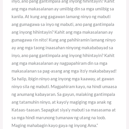
inyo, ano pang gantimpala ang inyong hihintayin? Kahit
ang mga makasalanan ay umiibig din sa mga umiibig sa
kanila. At kung ang gagawan lamang ninyo ng mabuti
ang gumagawa sa inyo ng mabuti, ano pang gantimpala
ang inyong hihintayin? Kahit ang mga makasalanan ay
gumagawa rin nito! Kung ang pahihiramin lamang ninyo
ay ang mga taong inaasahan ninyong makababayad sa
inyo, ano pang gantimpala ang inyong hihintayin? Kahit
ang mga makasalanan ay nagpapahiram din sa mga
makasalanan sa pag-asang ang mga ito’y makababayad!
Sa halip, ibigin ninyo ang inyong mga kaaway, at gawan
ninyo sila ng mabuti. Magpahiram kayo, na hindi umaasa
ng anumang kabayaran. Sa gayun, malaking gantimpala
ang tatamuhin ninyo, at kayo’y magiging mga anak ng
Kataas-taasan. Sapagkat siya’y mabuti sa masasama at
sa mga hindi marunong tumanaw ng utang na loob.
Maging mahabagin kayo gaya ng inyong Ama.”