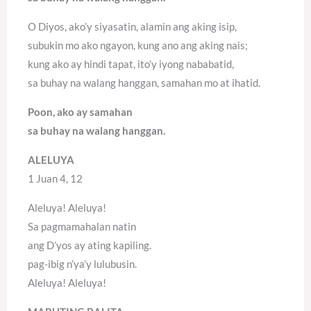
O Diyos, ako’y siyasatin, alamin ang aking isip,
subukin mo ako ngayon, kung ano ang aking nais;
kung ako ay hindi tapat, ito’y iyong nababatid,
sa buhay na walang hanggan, samahan mo at ihatid.
Poon, ako ay samahan
sa buhay na walang hanggan.
ALELUYA
1 Juan 4, 12
Aleluya! Aleluya!
Sa pagmamahalan natin
ang D’yos ay ating kapiling.
pag-ibig n’ya’y lulubusin.
Aleluya! Aleluya!