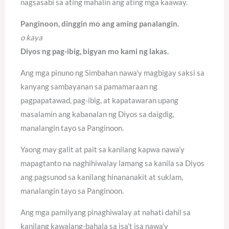
nagsasabi sa ating mahalin ang ating mga kaaway.
Panginoon, dinggin mo ang aming panalangin.
o kaya
Diyos ng pag-ibig, bigyan mo kami ng lakas.
Ang mga pinuno ng Simbahan nawa’y magbigay saksi sa
kanyang sambayanan sa pamamaraan ng
pagpapatawad, pag-ibig, at kapatawaran upang
masalamin ang kabanalan ng Diyos sa daigdig,
manalangin tayo sa Panginoon.
Yaong may galit at pait sa kanilang kapwa nawa’y
mapagtanto na naghihiwalay lamang sa kanila sa Diyos
ang pagsunod sa kanilang hinananakit at suklam,
manalangin tayo sa Panginoon.
Ang mga pamilyang pinaghiwalay at nahati dahil sa
kanilang kawalang-bahala sa isa’t isa nawa’y