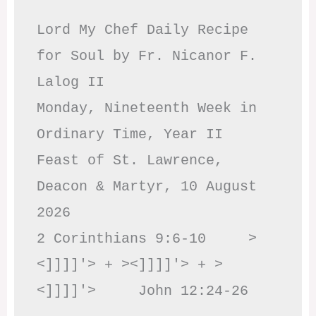
Lord My Chef Daily Recipe 
for Soul by Fr. Nicanor F. 
Lalog II

Monday, Nineteenth Week in 
Ordinary Time, Year II

Feast of St. Lawrence, 
Deacon & Martyr, 10 August 
2026

2 Corinthians 9:6-10     >
<]]]]'> + ><]]]]'> + >
<]]]]'>     John 12:24-26