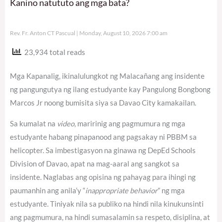
Kanino natututo ang mga bata?
Rev. Fr. Anton CT Pascual
Monday, August 10, 2026 7:00 am
23,934 total reads
Mga Kapanalig, ikinalulungkot ng Malacañang ang insidente
ng pangungutya ng ilang estudyante kay Pangulong Bongbong
Marcos Jr noong bumisita siya sa Davao City kamakailan.
Sa kumalat na
video
, maririnig ang pagmumura ng mga
estudyante habang pinapanood ang pagsakay ni PBBM sa
helicopter. Sa imbestigasyon na ginawa ng DepEd Schools
Division of Davao, apat na mag-aaral ang sangkot sa
insidente. Naglabas ang opisina ng pahayag para ihingi ng
paumanhin ang anila’y “
inappropriate behavior
” ng mga
estudyante. Tiniyak nila sa publiko na hindi nila kinukunsinti
ang pagmumura, na hindi sumasalamin sa respeto, disiplina, at