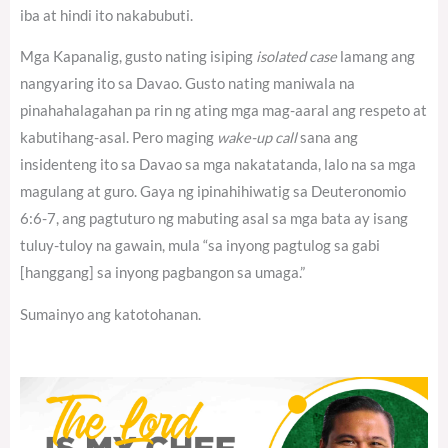
iba at hindi ito nakabubuti.
Mga Kapanalig, gusto nating isiping
isolated case
lamang ang
nangyaring ito sa Davao. Gusto nating maniwala na
pinahahalagahan pa rin ng ating mga mag-aaral ang respeto at
kabutihang-asal. Pero maging
wake-up call
sana ang
insidenteng ito sa Davao sa mga nakatatanda, lalo na sa mga
magulang at guro. Gaya ng ipinahihiwatig sa Deuteronomio
6:6-7, ang pagtuturo ng mabuting asal sa mga bata ay isang
tuluy-tuloy na gawain, mula “sa inyong pagtulog sa gabi
[hanggang] sa inyong pagbangon sa umaga.”
Sumainyo ang katotohanan.