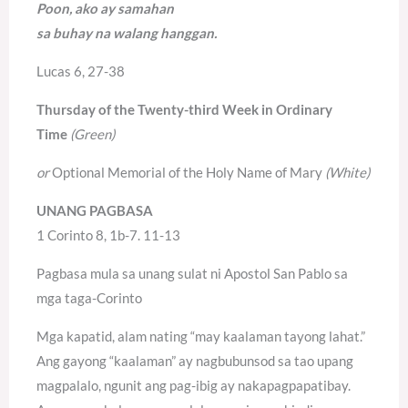
Poon, ako ay samahan
sa buhay na walang hanggan.
Lucas 6, 27-38
Thursday of the Twenty-third Week in Ordinary
Time
(Green)
or
Optional Memorial of the Holy Name of Mary
(White)
UNANG PAGBASA
1 Corinto 8, 1b-7. 11-13
Pagbasa mula sa unang sulat ni Apostol San Pablo sa
mga taga-Corinto
Mga kapatid, alam nating “may kaalaman tayong lahat.”
Ang gayong “kaalaman” ay nagbubunsod sa tao upang
magpalalo, ngunit ang pag-ibig ay nakapagpapatibay.