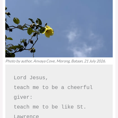
Photo by author, Anvaya Cove, Morong, Bataan, 21 July 2026.
Lord Jesus,

teach me to be a cheerful 
giver:

teach me to be like St. 
Lawrence
