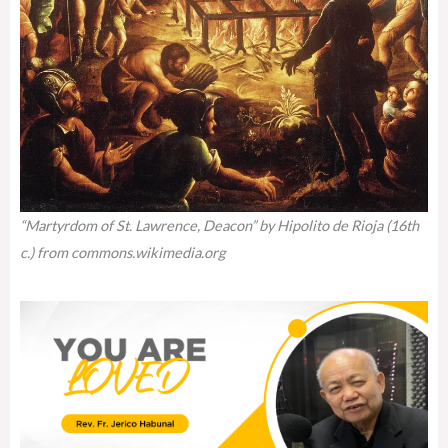
“Martyrdom of St. Lawrence, Deacon” by Hipolito de Rioja (16th
c.) from commons.wikimedia.org