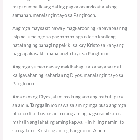
mapanumbalik ang dating pagkakasundo at alab ng
samahan, manalangin tayo sa Panginoon.
Ang mga maysakit nawa’y magkaroon ng kapayapaan ng
isip na lumalago sa pagpapahalaga nila sa kanilang
natatanging bahagi ng pakikiisa kay Kristo sa kanyang
pagpapakasakit, manalangin tayo sa Panginoon.
Ang mga yumao nawa’y makibahagi sa kapayapaan at
kaligayahan ng Kaharian ng Diyos, manalangin tayo sa
Panginoon.
Ama naming Diyos, alam mo kung ano ang mabuti para
sa amin. Tanggalin mo nawa sa aming mga puso ang mga
hinanakit at basbasan mo ang aming pagsusumikap na
mahalin ang lahat ng aming kapwa. Hinihiling namin ito
sa ngalan ni Kristong aming Panginoon. Amen.