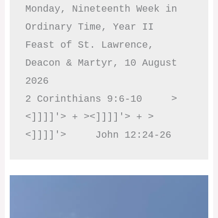
Monday, Nineteenth Week in 
Ordinary Time, Year II

Feast of St. Lawrence, 
Deacon & Martyr, 10 August 
2026

2 Corinthians 9:6-10     >
<]]]]'> + ><]]]]'> + >
<]]]]'>     John 12:24-26