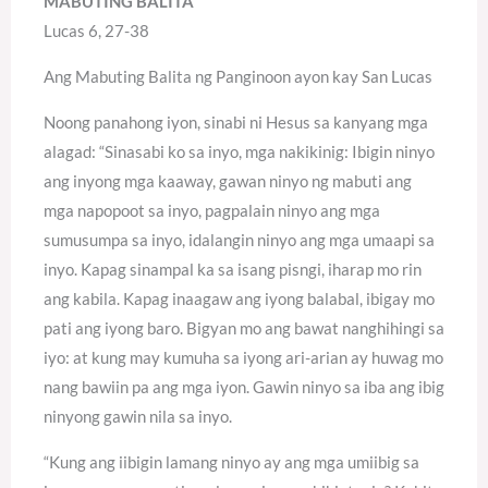
MABUTING BALITA
Lucas 6, 27-38
Ang Mabuting Balita ng Panginoon ayon kay San Lucas
Noong panahong iyon, sinabi ni Hesus sa kanyang mga
alagad: “Sinasabi ko sa inyo, mga nakikinig: Ibigin ninyo
ang inyong mga kaaway, gawan ninyo ng mabuti ang
mga napopoot sa inyo, pagpalain ninyo ang mga
sumusumpa sa inyo, idalangin ninyo ang mga umaapi sa
inyo. Kapag sinampal ka sa isang pisngi, iharap mo rin
ang kabila. Kapag inaagaw ang iyong balabal, ibigay mo
pati ang iyong baro. Bigyan mo ang bawat nanghihingi sa
iyo: at kung may kumuha sa iyong ari-arian ay huwag mo
nang bawiin pa ang mga iyon. Gawin ninyo sa iba ang ibig
ninyong gawin nila sa inyo.
“Kung ang iibigin lamang ninyo ay ang mga umiibig sa