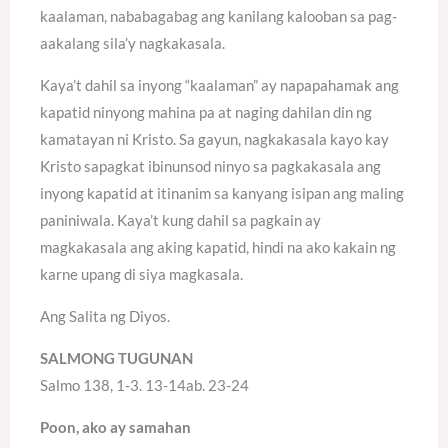
kaalaman, nababagabag ang kanilang kalooban sa pag-
aakalang sila’y nagkakasala.
Kaya’t dahil sa inyong “kaalaman” ay napapahamak ang
kapatid ninyong mahina pa at naging dahilan din ng
kamatayan ni Kristo. Sa gayun, nagkakasala kayo kay
Kristo sapagkat ibinunsod ninyo sa pagkakasala ang
inyong kapatid at itinanim sa kanyang isipan ang maling
paniniwala. Kaya’t kung dahil sa pagkain ay
magkakasala ang aking kapatid, hindi na ako kakain ng
karne upang di siya magkasala.
Ang Salita ng Diyos.
SALMONG TUGUNAN
Salmo 138, 1-3. 13-14ab. 23-24
Poon, ako ay samahan