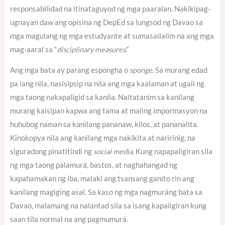
responsabilidad na itinataguyod ng mga paaralan. Nakikipag-
ugnayan daw ang opisina ng DepEd sa lungsod ng Davao sa
mga magulang ng mga estudyante at sumasailalim na ang mga
mag-aaral sa “
disciplinary measures
.”
Ang mga bata ay parang espongha o
sponge
. Sa murang edad
pa lang nila, nasisipsip na nila ang mga kaalaman at ugali ng
mga taong nakapaligid sa kanila. Naitatanim sa kanilang
murang kaisipan kapwa ang tama at maling impormasyon na
huhubog naman sa kanilang pananaw, kilos, at pananalita.
Kinokopya nila ang kanilang mga nakikita at naririnig, na
siguradong pinatitindi ng
social media
. Kung napapaligiran sila
ng mga taong palamurá, bastos, at naghahangad ng
kapahamakan ng iba, malaki ang tsansang ganito rin ang
kanilang magiging asal. Sa kaso ng mga nagmuráng bata sa
Davao, malamang na nalantad sila sa isang kapaligiran kung
saan tila normal na ang pagmumurá.