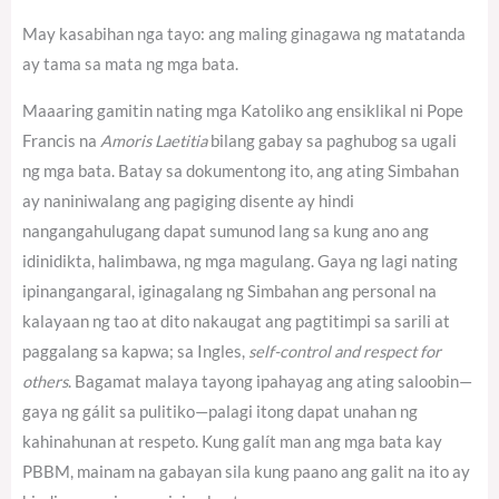
May kasabihan nga tayo: ang maling ginagawa ng matatanda
ay tama sa mata ng mga bata.
Maaaring gamitin nating mga Katoliko ang ensiklikal ni Pope
Francis na
Amoris Laetitia
bilang gabay sa paghubog sa ugali
ng mga bata. Batay sa dokumentong ito, ang ating Simbahan
ay naniniwalang ang pagiging disente ay hindi
nangangahulugang dapat sumunod lang sa kung ano ang
idinidikta, halimbawa, ng mga magulang. Gaya ng lagi nating
ipinangangaral, iginagalang ng Simbahan ang personal na
kalayaan ng tao at dito nakaugat ang pagtitimpi sa sarili at
paggalang sa kapwa; sa Ingles,
self-control and respect for
others
.
Bagamat malaya tayong ipahayag ang ating saloobin—
gaya ng gálit sa pulitiko—palagi itong dapat unahan ng
kahinahunan at respeto. Kung galít man ang mga bata kay
PBBM, mainam na gabayan sila kung paano ang galit na ito ay