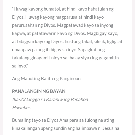
“Huwag kayong humatol, at hindi kayo hahatulan ng
Diyos. Huwag kayong magparusa at hindi kayo
parurusahan ng Diyos. Magpatawad kayo sa inyong
kapwa, at patatawarin kayo ng Diyos. Magbigay kayo,
at bibigyan kayo ng Diyos: hustong takal, siksik, liglig, at
umaapaw pa ang ibibigay sa inyo. Sapagkat ang
takalang ginagamit ninyo sa iba ay siya ring gagamitin
sa inyo.”
Ang Mabuting Balita ng Panginoon.
PANALANGIN NG BAYAN
Ika-23 Linggo sa Karaniwang Panahon
Huwebes
Bumaling tayo sa Diyos Ama para sa tulong na ating
kinakailangan upang sundin ang halimbawa ni Jesus na