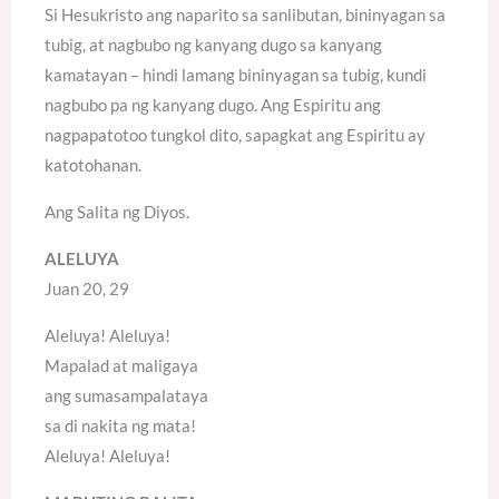
Si Hesukristo ang naparito sa sanlibutan, bininyagan sa
tubig, at nagbubo ng kanyang dugo sa kanyang
kamatayan – hindi lamang bininyagan sa tubig, kundi
nagbubo pa ng kanyang dugo. Ang Espiritu ang
nagpapatotoo tungkol dito, sapagkat ang Espiritu ay
katotohanan.
Ang Salita ng Diyos.
ALELUYA
Juan 20, 29
Aleluya! Aleluya!
Mapalad at maligaya
ang sumasampalataya
sa di nakita ng mata!
Aleluya! Aleluya!