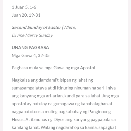
1 Juan 5, 1-6
Juan 20, 19-31
Second Sunday of Easter
(White)
Divine Mercy Sunday
UNANG PAGBASA
Mga Gawa 4, 32-35
Pagbasa mula sa mga Gawa ng mga Apostol
Nagkaisa ang damdami’t isipan ng lahat ng
sumasampalataya at di itinuring ninuman na sarili niya
ang kanyang mga ari-arian, kundi para sa lahat. Ang mga
apostol ay patuloy na gumagawa ng kababalaghan at
nagpapatotoo sa muling pagkabuhay ng Panginoong
Hesus. At ibinuhos ng Diyos ang kanyang pagpapala sa
kanilang lahat. Walang nagdarahop sa kanila, sapagkat