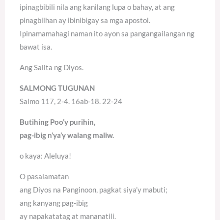
ipinagbibili nila ang kanilang lupa o bahay, at ang
pinagbilhan ay ibinibigay sa mga apostol.
Ipinamamahagi naman ito ayon sa pangangailangan ng
bawat isa.
Ang Salita ng Diyos.
SALMONG TUGUNAN
Salmo 117, 2-4. 16ab-18. 22-24
Butihing Poo’y purihin,
pag-ibig n’ya’y walang maliw.
o kaya: Aleluya!
O pasalamatan
ang Diyos na Panginoon, pagkat siya’y mabuti;
ang kanyang pag-ibig
ay napakatatag at mananatili.