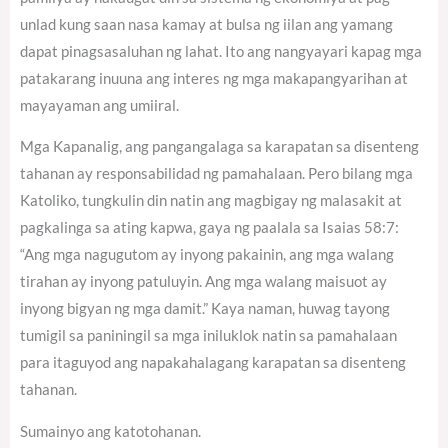
unlad kung saan nasa kamay at bulsa ng iilan ang yamang
dapat pinagsasaluhan ng lahat. Ito ang nangyayari kapag mga
patakarang inuuna ang interes ng mga makapangyarihan at
mayayaman ang umiiral.
Mga Kapanalig, ang pangangalaga sa karapatan sa disenteng
tahanan ay responsabilidad ng pamahalaan. Pero bilang mga
Katoliko, tungkulin din natin ang magbigay ng malasakit at
pagkalinga sa ating kapwa, gaya ng paalala sa Isaias 58:7:
“Ang mga nagugutom ay inyong pakainin, ang mga walang
tirahan ay inyong patuluyin. Ang mga walang maisuot ay
inyong bigyan ng mga damit.” Kaya naman, huwag tayong
tumigil sa paniningil sa mga iniluklok natin sa pamahalaan
para itaguyod ang napakahalagang karapatan sa disenteng
tahanan.
Sumainyo ang katotohanan.