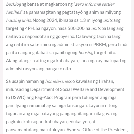
backlog
ng bansa at magkaroon ng “
zero informal settler
families
” sa pamamagitan ng pagtatayô ng anim na milyong
housing units
. Noong 2024, ibinabâ sa 1.3 milyong
units
ang
target ng 4PH.
Sa ngayon, nasa 580,000 na
units
pa lang ang
naitayo o napondohan ng gobyerno.
Dalawang taon na lang
ang natitira sa termino ng administrasyon ni PBBM, pero hindi
pa ito nangangalahati sa panibagong
housing
target nito.
Alang-alang sa ating mga kababayan, sana nga ay matupad ng
administrasyon ang pangako nito.
Sa usapin naman ng
homelessness
o kawalan ng tirahan,
inilunsad ng Department of Social Welfare and Development
(o DSWD) ang Pag-Abot Program para tulungan ang mga
pamilyang namumuhay sa mga lansangan. Layunin nitong
tugunan ang mga batayang pangangailangan nila gaya ng
pagkain, kalusugan, kabuhayan, edukasyon, at
pansamantalang matutuluyan. Ayon sa Office of the President,