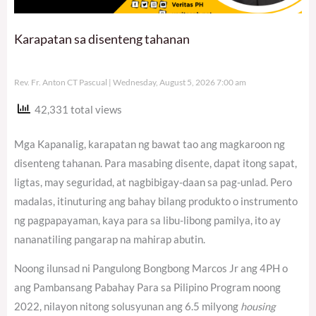
Karapatan sa disenteng tahanan
Rev. Fr. Anton CT Pascual
Wednesday, August 5, 2026 7:00 am
42,331 total views
Mga Kapanalig, karapatan ng bawat tao ang magkaroon ng
disenteng tahanan. Para masabing disente, dapat itong sapat,
ligtas, may seguridad, at nagbibigay-daan sa pag-unlad. Pero
madalas, itinuturing ang bahay bilang produkto o instrumento
ng pagpapayaman, kaya para sa libu-libong pamilya, ito ay
nananatiling pangarap na mahirap abutin.
Noong ilunsad ni Pangulong Bongbong Marcos Jr ang 4PH o
ang Pambansang Pabahay Para sa Pilipino Program noong
2022, nilayon nitong solusyunan ang 6.5 milyong
housing