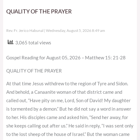
QUALITY OF THE PRAYER
Rev. Fr. Jerico Habunal
Wednesday, August 5, 2026 8:49 am
3,065 total views
Gospel Reading for August 05, 2026 – Matthew 15: 21-28
QUALITY OF THE PRAYER
At that time Jesus withdrew to the region of Tyre and Sidon.
And behold, a Canaanite woman of that district came and
called out, “Have pity on me, Lord, Son of David! My daughter
is tormented by a demon.” But he did not say a word in answer
to her. His disciples came and asked him, “Send her away, for
she keeps calling out after us.” He said in reply, “I was sent only
to the lost sheep of the house of Israel.” But the woman came