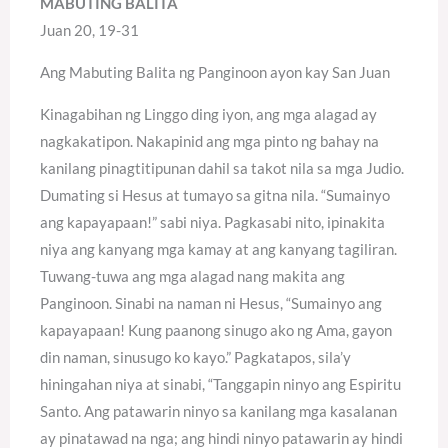
MABUTING BALITA
Juan 20, 19-31
Ang Mabuting Balita ng Panginoon ayon kay San Juan
Kinagabihan ng Linggo ding iyon, ang mga alagad ay
nagkakatipon. Nakapinid ang mga pinto ng bahay na
kanilang pinagtitipunan dahil sa takot nila sa mga Judio.
Dumating si Hesus at tumayo sa gitna nila. “Sumainyo
ang kapayapaan!” sabi niya. Pagkasabi nito, ipinakita
niya ang kanyang mga kamay at ang kanyang tagiliran.
Tuwang-tuwa ang mga alagad nang makita ang
Panginoon. Sinabi na naman ni Hesus, “Sumainyo ang
kapayapaan! Kung paanong sinugo ako ng Ama, gayon
din naman, sinusugo ko kayo.” Pagkatapos, sila’y
hiningahan niya at sinabi, “Tanggapin ninyo ang Espiritu
Santo. Ang patawarin ninyo sa kanilang mga kasalanan
ay pinatawad na nga; ang hindi ninyo patawarin ay hindi