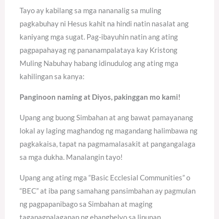
Tayo ay kabilang sa mga nananalig sa muling
pagkabuhay ni Hesus kahit na hindi natin nasalat ang
kaniyang mga sugat. Pag-ibayuhin natin ang ating
pagpapahayag ng pananampalataya kay Kristong
Muling Nabuhay habang idinudulog ang ating mga
kahilingan sa kanya:
Panginoon naming at Diyos, pakinggan mo kami!
Upang ang buong Simbahan at ang bawat pamayanang
lokal ay laging maghandog ng magandang halimbawa ng
pagkakaisa, tapat na pagmamalasakit at pangangalaga
sa mga dukha. Manalangin tayo!
Upang ang ating mga “Basic Ecclesial Communities” o
“BEC” at iba pang samahang pansimbahan ay pagmulan
ng pagpapanibago sa Simbahan at maging
tagapagpalaganap ng ebanghelyo sa lipunan.