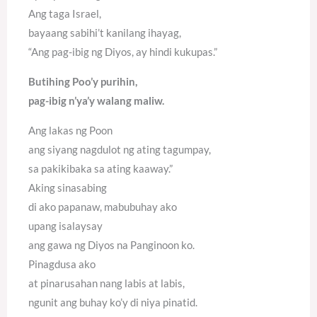
Ang taga Israel,
bayaang sabihi’t kanilang ihayag,
“Ang pag-ibig ng Diyos, ay hindi kukupas.”
Butihing Poo’y purihin,
pag-ibig n’ya’y walang maliw.
Ang lakas ng Poon
ang siyang nagdulot ng ating tagumpay,
sa pakikibaka sa ating kaaway.”
Aking sinasabing
di ako papanaw, mabubuhay ako
upang isalaysay
ang gawa ng Diyos na Panginoon ko.
Pinagdusa ako
at pinarusahan nang labis at labis,
ngunit ang buhay ko’y di niya pinatid.