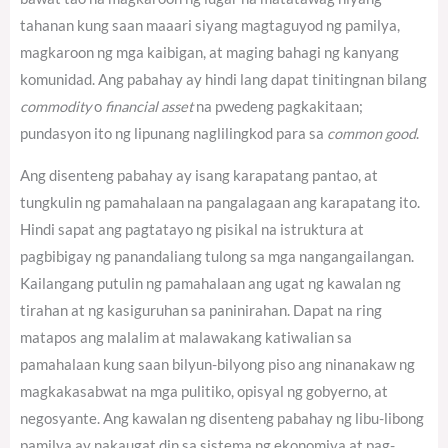
tahanan kung saan maaari siyang magtaguyod ng pamilya,
magkaroon ng mga kaibigan, at maging bahagi ng kanyang
komunidad. Ang pabahay ay hindi lang dapat tinitingnan bilang
commodity
o
financial asset
na pwedeng pagkakitaan;
pundasyon ito ng lipunang naglilingkod para sa
common good
.
Ang disenteng pabahay ay isang karapatang pantao, at
tungkulin ng pamahalaan na pangalagaan ang karapatang ito.
Hindi sapat ang pagtatayo ng pisikal na istruktura at
pagbibigay ng panandaliang tulong sa mga nangangailangan.
Kailangang putulin ng pamahalaan ang ugat ng kawalan ng
tirahan at ng kasiguruhan sa paninirahan. Dapat na ring
matapos ang malalim at malawakang katiwalian sa
pamahalaan kung saan bilyun-bilyong piso ang ninanakaw ng
magkakasabwat na mga pulitiko, opisyal ng gobyerno, at
negosyante. Ang kawalan ng disenteng pabahay ng libu-libong
pamilya ay nakaugat din sa sistema ng ekonomiya at pag-