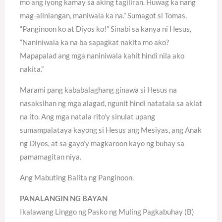
mo ang iyong kamay sa aking tagiliran. Huwag ka nang
mag-alinlangan, maniwala ka na.” Sumagot si Tomas,
“Panginoon ko at Diyos ko!” Sinabi sa kanya ni Hesus,
“Naniniwala ka na ba sapagkat nakita mo ako?
Mapapalad ang mga naniniwala kahit hindi nila ako
nakita.”
Marami pang kababalaghang ginawa si Hesus na
nasaksihan ng mga alagad, ngunit hindi natatala sa aklat
na ito. Ang mga natala rito’y sinulat upang
sumampalataya kayong si Hesus ang Mesiyas, ang Anak
ng Diyos, at sa gayo’y magkaroon kayo ng buhay sa
pamamagitan niya.
Ang Mabuting Balita ng Panginoon.
PANALANGIN NG BAYAN
Ikalawang Linggo ng Pasko ng Muling Pagkabuhay (B)