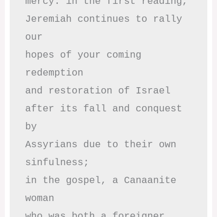
mercy: in the first reading,

Jeremiah continues to rally 
our

hopes of your coming 
redemption

and restoration of Israel

after its fall and conquest 
by

Assyrians due to their own 
sinfulness;

in the gospel, a Canaanite 
woman

who was both a foreigner 
