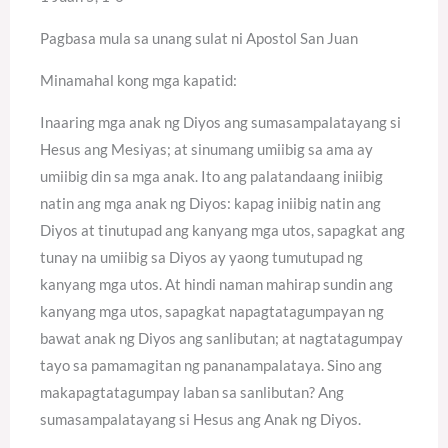
Pagbasa mula sa unang sulat ni Apostol San Juan
Minamahal kong mga kapatid:
Inaaring mga anak ng Diyos ang sumasampalatayang si
Hesus ang Mesiyas; at sinumang umiibig sa ama ay
umiibig din sa mga anak. Ito ang palatandaang iniibig
natin ang mga anak ng Diyos: kapag iniibig natin ang
Diyos at tinutupad ang kanyang mga utos, sapagkat ang
tunay na umiibig sa Diyos ay yaong tumutupad ng
kanyang mga utos. At hindi naman mahirap sundin ang
kanyang mga utos, sapagkat napagtatagumpayan ng
bawat anak ng Diyos ang sanlibutan; at nagtatagumpay
tayo sa pamamagitan ng pananampalataya. Sino ang
makapagtatagumpay laban sa sanlibutan? Ang
sumasampalatayang si Hesus ang Anak ng Diyos.