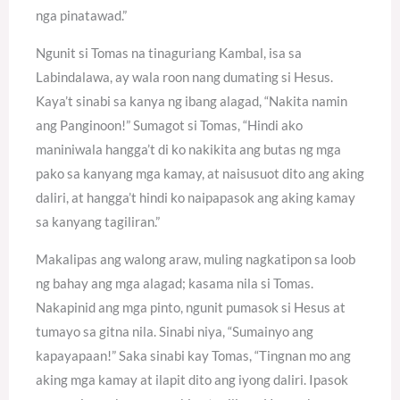
nga pinatawad.”
Ngunit si Tomas na tinaguriang Kambal, isa sa
Labindalawa, ay wala roon nang dumating si Hesus.
Kaya’t sinabi sa kanya ng ibang alagad, “Nakita namin
ang Panginoon!” Sumagot si Tomas, “Hindi ako
maniniwala hangga’t di ko nakikita ang butas ng mga
pako sa kanyang mga kamay, at naisusuot dito ang aking
daliri, at hangga’t hindi ko naipapasok ang aking kamay
sa kanyang tagiliran.”
Makalipas ang walong araw, muling nagkatipon sa loob
ng bahay ang mga alagad; kasama nila si Tomas.
Nakapinid ang mga pinto, ngunit pumasok si Hesus at
tumayo sa gitna nila. Sinabi niya, “Sumainyo ang
kapayapaan!” Saka sinabi kay Tomas, “Tingnan mo ang
aking mga kamay at ilapit dito ang iyong daliri. Ipasok