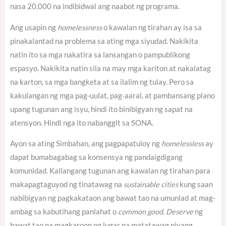
nasa 20,000 na indibidwal ang naabot ng programa.
Ang usapin ng
homelessness
o kawalan ng tirahan ay isa sa
pinakalantad na problema sa ating mga siyudad. Nakikita
natin ito sa mga nakatira sa lansangan o pampublikong
espasyo. Nakikita natin sila na may mga kariton at nakalatag
na karton, sa mga bangketa at sa ilalim ng tulay. Pero sa
kakulangan ng mga pag-uulat, pag-aaral, at pambansang plano
upang tugunan ang isyu, hindi ito binibigyan ng sapat na
atensyon. Hindi nga ito nabanggit sa SONA.
Ayon sa ating Simbahan, ang pagpapatuloy ng
homelessless
ay
dapat bumabagabag sa konsensya ng pandaigdigang
komunidad.
Kailangang tugunan ang kawalan ng tirahan para
makapagtaguyod ng tinatawag na
sustainable cities
kung saan
nabibigyan ng pagkakataon ang bawat tao na umunlad at mag-
ambag sa kabutihang panlahat o
common good
.
Deserve
ng
bawat tao na magkaroon ng lugar na matatawag niyang