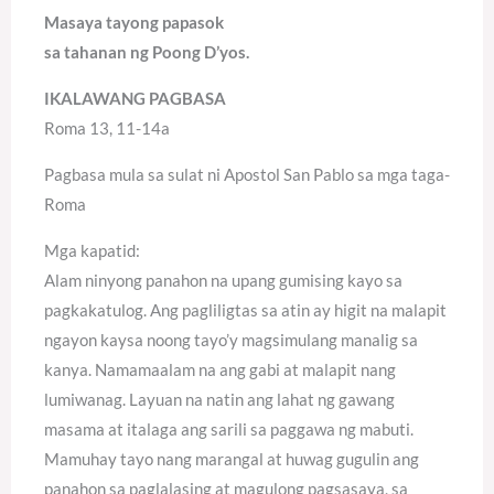
Masaya tayong papasok
sa tahanan ng Poong D’yos.
IKALAWANG PAGBASA
Roma 13, 11-14a
Pagbasa mula sa sulat ni Apostol San Pablo sa mga taga-
Roma
Mga kapatid:
Alam ninyong panahon na upang gumising kayo sa
pagkakatulog. Ang pagliligtas sa atin ay higit na malapit
ngayon kaysa noong tayo’y magsimulang manalig sa
kanya. Namamaalam na ang gabi at malapit nang
lumiwanag. Layuan na natin ang lahat ng gawang
masama at italaga ang sarili sa paggawa ng mabuti.
Mamuhay tayo nang marangal at huwag gugulin ang
panahon sa paglalasing at magulong pagsasaya, sa