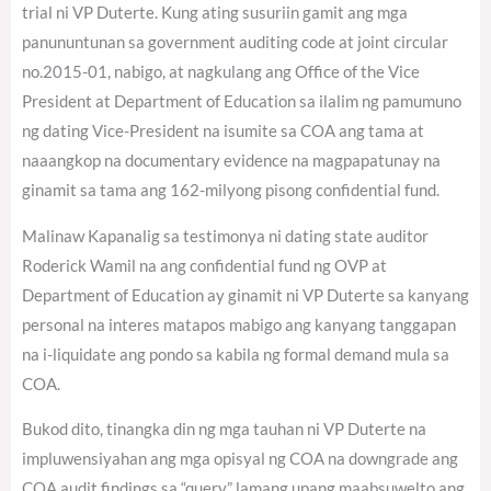
trial ni VP Duterte. Kung ating susuriin gamit ang mga
panununtunan sa government auditing code at joint circular
no.2015-01, nabigo, at nagkulang ang Office of the Vice
President at Department of Education sa ilalim ng pamumuno
ng dating Vice-President na isumite sa COA ang tama at
naaangkop na documentary evidence na magpapatunay na
ginamit sa tama ang 162-milyong pisong confidential fund.
Malinaw Kapanalig sa testimonya ni dating state auditor
Roderick Wamil na ang confidential fund ng OVP at
Department of Education ay ginamit ni VP Duterte sa kanyang
personal na interes matapos mabigo ang kanyang tanggapan
na i-liquidate ang pondo sa kabila ng formal demand mula sa
COA.
Bukod dito, tinangka din ng mga tauhan ni VP Duterte na
impluwensiyahan ang mga opisyal ng COA na downgrade ang
COA audit findings sa “query” lamang upang maabsuwelto ang