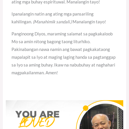
ating mga buhay espirituwal. Manalangin tayo!
Ipanalangin natin ang ating mga pansariling
kahilingan.
(Manahimik sandali.)
Manalangin tayo!
Panginoong Diyos, maraming salamat sa pagkakaloob
Mo sa amin nitong bagong taong liturhiko.
Pakinabangan nawa namin ang bawat pagkakataong
mapalapit sa Iyo at maging laging handa sa pagtanggap
sa Iyo sa aming buhay. Ikaw na nabubuhay at naghahari
magpakailanman. Amen!