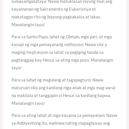
sumasampalataya: Nawa matuklasan niyang muli ang
kayamanan ng Sakramento ng Eukaristiya at
makatagpo rito ng ibayong pagkakaisa at lakas.
Manalangin tayo!
Para sa Santo Papa, lahat ng Obispo, mga pari, at mga
kasapi ng mga pamayanang relihiyoso: Nawa sila’ y
maging inspirasyon sa lahat sa pagiging handa sa
pagtanggap kay Hesus sa ating mga puso. Manalangin
tayo!
Para sa lahat ng magulang at tagapagturo: Nawa
maturuan nila ang kanilang mga anak at mga mag-aaral
na makilala at tanggapin si Hesus sa kanilang kapwa.
Manalangin tayo!
Para sa ating lahat at mga kasama sa pamayanan: Nawa
sa Adbiyentong ito, malinaw nating mapaghusay ang