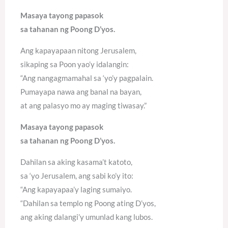
Masaya tayong papasok
sa tahanan ng Poong D’yos.
Ang kapayapaan nitong Jerusalem,
sikaping sa Poon yao’y idalangin:
“Ang nangagmamahal sa ‘yo’y pagpalain.
Pumayapa nawa ang banal na bayan,
at ang palasyo mo ay maging tiwasay.”
Masaya tayong papasok
sa tahanan ng Poong D’yos.
Dahilan sa aking kasama’t katoto,
sa ‘yo Jerusalem, ang sabi ko’y ito:
“Ang kapayapaa’y laging sumaiyo.
“Dahilan sa templo ng Poong ating D’yos,
ang aking dalangi’y umunlad kang lubos.