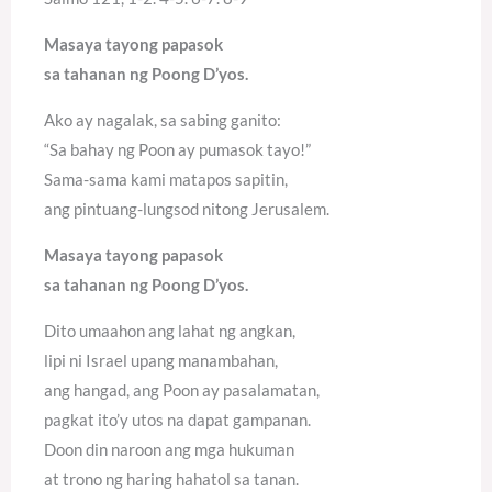
Masaya tayong papasok
sa tahanan ng Poong D’yos.
Ako ay nagalak, sa sabing ganito:
“Sa bahay ng Poon ay pumasok tayo!”
Sama-sama kami matapos sapitin,
ang pintuang-lungsod nitong Jerusalem.
Masaya tayong papasok
sa tahanan ng Poong D’yos.
Dito umaahon ang lahat ng angkan,
lipi ni Israel upang manambahan,
ang hangad, ang Poon ay pasalamatan,
pagkat ito’y utos na dapat gampanan.
Doon din naroon ang mga hukuman
at trono ng haring hahatol sa tanan.