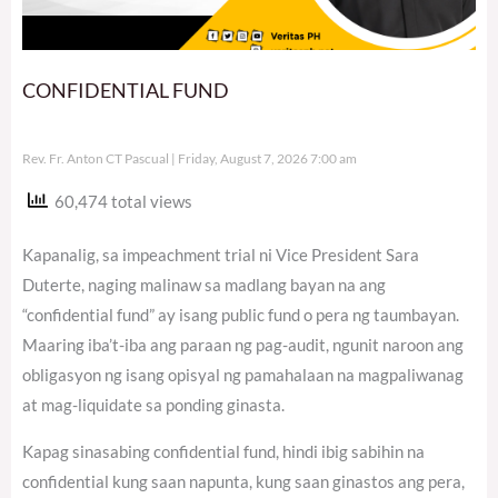
CONFIDENTIAL FUND
Rev. Fr. Anton CT Pascual
Friday, August 7, 2026 7:00 am
60,474 total views
Kapanalig, sa impeachment trial ni Vice President Sara
Duterte, naging malinaw sa madlang bayan na ang
“confidential fund” ay isang public fund o pera ng taumbayan.
Maaring iba’t-iba ang paraan ng pag-audit, ngunit naroon ang
obligasyon ng isang opisyal ng pamahalaan na magpaliwanag
at mag-liquidate sa ponding ginasta.
Kapag sinasabing confidential fund, hindi ibig sabihin na
confidential kung saan napunta, kung saan ginastos ang pera,