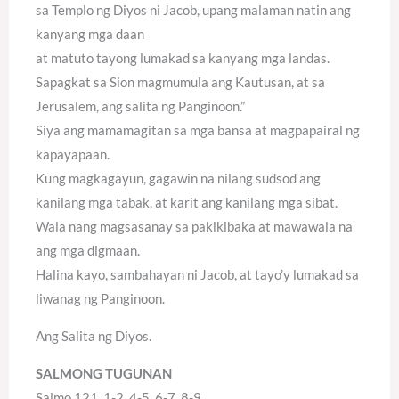
sa Templo ng Diyos ni Jacob, upang malaman natin ang
kanyang mga daan
at matuto tayong lumakad sa kanyang mga landas.
Sapagkat sa Sion magmumula ang Kautusan, at sa
Jerusalem, ang salita ng Panginoon.”
Siya ang mamamagitan sa mga bansa at magpapairal ng
kapayapaan.
Kung magkagayun, gagawin na nilang sudsod ang
kanilang mga tabak, at karit ang kanilang mga sibat.
Wala nang magsasanay sa pakikibaka at mawawala na
ang mga digmaan.
Halina kayo, sambahayan ni Jacob, at tayo’y lumakad sa
liwanag ng Panginoon.
Ang Salita ng Diyos.
SALMONG TUGUNAN
Salmo 121, 1-2. 4-5. 6-7. 8-9