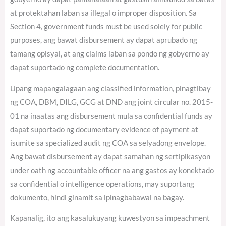
at protektahan laban sa illegal o improper disposition. Sa
Section 4, government funds must be used solely for public
purposes, ang bawat disbursement ay dapat aprubado ng
tamang opisyal, at ang claims laban sa pondo ng gobyerno ay
dapat suportado ng complete documentation.
Upang mapangalagaan ang classified information, pinagtibay
ng COA, DBM, DILG, GCG at DND ang joint circular no. 2015-
01 na inaatas ang disbursement mula sa confidential funds ay
dapat suportado ng documentary evidence of payment at
isumite sa specialized audit ng COA sa selyadong envelope.
Ang bawat disbursement ay dapat samahan ng sertipikasyon
under oath ng accountable officer na ang gastos ay konektado
sa confidential o intelligence operations, may suportang
dokumento, hindi ginamit sa ipinagbabawal na bagay.
Kapanalig, ito ang kasalukuyang kuwestyon sa impeachment