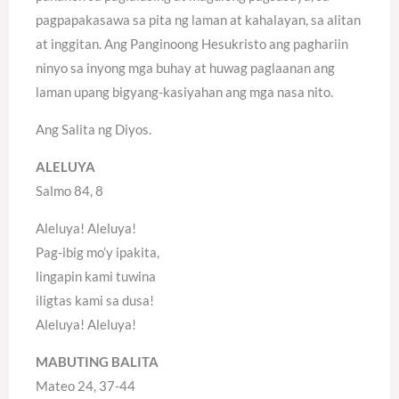
pagpapakasawa sa pita ng laman at kahalayan, sa alitan
at inggitan. Ang Panginoong Hesukristo ang paghariin
ninyo sa inyong mga buhay at huwag paglaanan ang
laman upang bigyang-kasiyahan ang mga nasa nito.
Ang Salita ng Diyos.
ALELUYA
Salmo 84, 8
Aleluya! Aleluya!
Pag-ibig mo’y ipakita,
lingapin kami tuwina
iligtas kami sa dusa!
Aleluya! Aleluya!
MABUTING BALITA
Mateo 24, 37-44