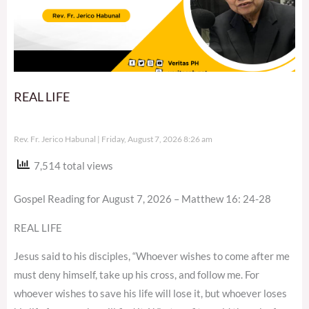
REAL LIFE
Rev. Fr. Jerico Habunal
Friday, August 7, 2026 8:26 am
7,514 total views
Gospel Reading for August 7, 2026 – Matthew 16: 24-28
REAL LIFE
Jesus said to his disciples, “Whoever wishes to come after me
must deny himself, take up his cross, and follow me. For
whoever wishes to save his life will lose it, but whoever loses