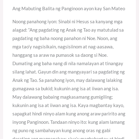
Ang Mabuting Balita ng Panginoon ayon kay San Mateo
Noong panahong iyon: Sinabi ni Hesus sa kanyang mga
alagad: “Ang pagdating ng Anak ng Tao ay matutulad sa
pagdating ng baha noong panahon ni Noe. Noon, ang
mga tao’y nagsisikain, nagsisiinom at nag-aasawa,
hanggang sa araw na pumasok sa daong si Noe.
Dumating ang baha nang di nila namalayan at tinangay
silang lahat. Gayun din ang mangyayari sa pagdating ng
Anak ng Tao. Sa panahong iyon, may dalawang lalaking
gumagawa sa bukid; kukunin ang isa at iiwan ang isa.
May dalawang babaing magkasamang gumigiling;
kukunin ang isa at iiwan ang isa. Kaya magbantay kayo,
sapagkat hindi ninyo alam kung anong araw paririto ang
inyong Panginoon. Tandaan ninyo ito: kung alam lamang
ng puno ng sambahayan kung anong oras ng gabi
darating ang magnanakaw, siya’y magbabantay at hindi