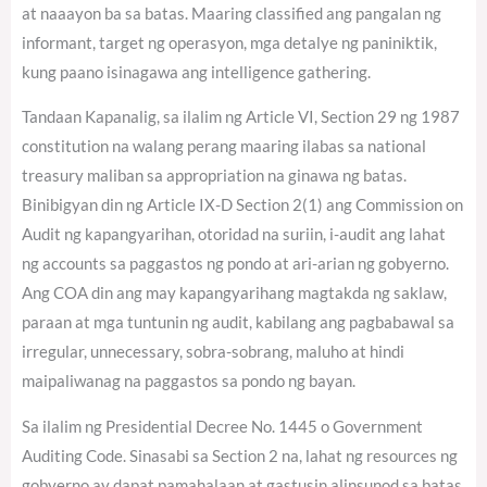
at naaayon ba sa batas. Maaring classified ang pangalan ng
informant, target ng operasyon, mga detalye ng paniniktik,
kung paano isinagawa ang intelligence gathering.
Tandaan Kapanalig, sa ilalim ng Article VI, Section 29 ng 1987
constitution na walang perang maaring ilabas sa national
treasury maliban sa appropriation na ginawa ng batas.
Binibigyan din ng Article IX-D Section 2(1) ang Commission on
Audit ng kapangyarihan, otoridad na suriin, i-audit ang lahat
ng accounts sa paggastos ng pondo at ari-arian ng gobyerno.
Ang COA din ang may kapangyarihang magtakda ng saklaw,
paraan at mga tuntunin ng audit, kabilang ang pagbabawal sa
irregular, unnecessary, sobra-sobrang, maluho at hindi
maipaliwanag na paggastos sa pondo ng bayan.
Sa ilalim ng Presidential Decree No. 1445 o Government
Auditing Code. Sinasabi sa Section 2 na, lahat ng resources ng
gobyerno ay dapat pamahalaan at gastusin alinsunod sa batas