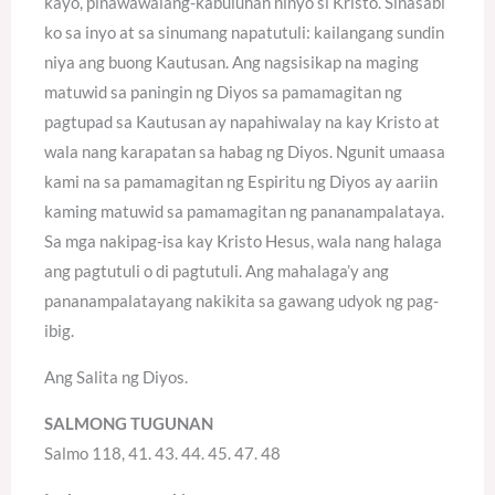
kayo, pinawawalang-kabuluhan ninyo si Kristo. Sinasabi
ko sa inyo at sa sinumang napatutuli: kailangang sundin
niya ang buong Kautusan. Ang nagsisikap na maging
matuwid sa paningin ng Diyos sa pamamagitan ng
pagtupad sa Kautusan ay napahiwalay na kay Kristo at
wala nang karapatan sa habag ng Diyos. Ngunit umaasa
kami na sa pamamagitan ng Espiritu ng Diyos ay aariin
kaming matuwid sa pamamagitan ng pananampalataya.
Sa mga nakipag-isa kay Kristo Hesus, wala nang halaga
ang pagtutuli o di pagtutuli. Ang mahalaga’y ang
pananampalatayang nakikita sa gawang udyok ng pag-
ibig.
Ang Salita ng Diyos.
SALMONG TUGUNAN
Salmo 118, 41. 43. 44. 45. 47. 48