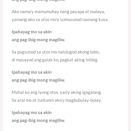
Ako nama’y mamumuhay nang payapa at malaya,
yamang ako sa utos mo’y sumusunod namang kusa.
Ipahayag mo sa akin
ang pag-ibig mong magiliw.
Sa pagsunod sa utos mo nalulugod akong labis,
di masayod ang galak ko, pagkat aking iniibig.
Ipahayag mo sa akin
ang pag-ibig mong magiliw.
Mahal ko ang iyong utos, yao’y aking igagalang.
Sa aral mo at tuntunin ako’y magbubulay-bulay.
Ipahayag mo sa akin
ang pag-ibig mong magiliw.