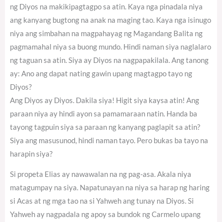
ng Diyos na makikipagtagpo sa atin. Kaya nga pinadala niya
ang kanyang bugtong na anak na maging tao. Kaya nga isinugo
niya ang simbahan na magpahayag ng Magandang Balita ng
pagmamahal niya sa buong mundo. Hindi naman siya naglalaro
ng taguan sa atin. Siya ay Diyos na nagpapakilala. Ang tanong
ay: Ano ang dapat nating gawin upang magtagpo tayo ng
Diyos?
Ang Diyos ay Diyos. Dakila siya! Higit siya kaysa atin! Ang
paraan niya ay hindi ayon sa pamamaraan natin. Handa ba
tayong tagpuin siya sa paraan ng kanyang paglapit sa atin?
Siya ang masusunod, hindi naman tayo. Pero bukas ba tayo na
harapin siya?
Si propeta Elias ay nawawalan na ng pag-asa. Akala niya
matagumpay na siya. Napatunayan na niya sa harap ng haring
si Acas at ng mga tao na si Yahweh ang tunay na Diyos. Si
Yahweh ay nagpadala ng apoy sa bundok ng Carmelo upang