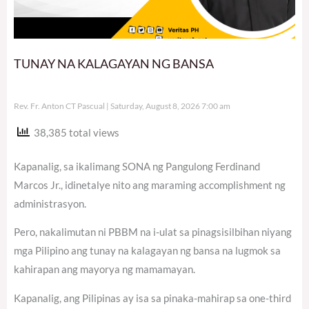
TUNAY NA KALAGAYAN NG BANSA
Rev. Fr. Anton CT Pascual
Saturday, August 8, 2026 7:00 am
38,385 total views
Kapanalig, sa ikalimang SONA ng Pangulong Ferdinand
Marcos Jr., idinetalye nito ang maraming accomplishment ng
administrasyon.
Pero, nakalimutan ni PBBM na i-ulat sa pinagsisilbihan niyang
mga Pilipino ang tunay na kalagayan ng bansa na lugmok sa
kahirapan ang mayorya ng mamamayan.
Kapanalig, ang Pilipinas ay isa sa pinaka-mahirap sa one-third