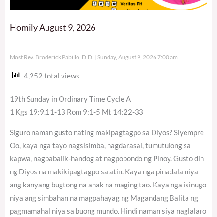
Homily August 9, 2026
Most Rev. Broderick Pabillo, D.D.
Sunday, August 9, 2026 7:00 am
4,252 total views
19th Sunday in Ordinary Time Cycle A
1 Kgs 19:9.11-13 Rom 9:1-5 Mt 14:22-33
Siguro naman gusto nating makipagtagpo sa Diyos? Siyempre
Oo, kaya nga tayo nagsisimba, nagdarasal, tumutulong sa
kapwa, nagbabalik-handog at nagpopondo ng Pinoy. Gusto din
ng Diyos na makikipagtagpo sa atin. Kaya nga pinadala niya
ang kanyang bugtong na anak na maging tao. Kaya nga isinugo
niya ang simbahan na magpahayag ng Magandang Balita ng
pagmamahal niya sa buong mundo. Hindi naman siya naglalaro