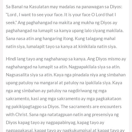
Sa Banal na Kasulatan may madalas na panawagan sa Diyos:
“Lord , I want to see your face. It is your face O Lord that I
seek.” Ang paghahangad na makita ang mukha ng Diyos ay
paghahangad na lumapit sa kanya upang lalo siyang makilala.
Sana nasa atin ang hangaring itong. Kung talagang mahal
natin siya, lumalapit tayo sa kanya at kinikilala natin siya.
Hindi lang tayo ang naghahanap sa kanya. Ang Diyos mismo ay
naghahangad na lumapit sa atin. Nagpapakilala siya sa atin.
Nagsasalita siya sa atin. Kaya nga pinadala niya ang simbahan
upang patuloy na mangaral at patuloy na ipakilala siya. Kaya
nga ang simbahan ay patuloy na nagdiriwang ng mga
sakramento, kasi ang mga sakramento ay mga pagkakataon
ng pakikipagtagpo sa Diyos. The sacraments are encounters
with Christ. Sana nga natatagpuan natin ang presensiya ng
Diyos kapag tayo ay nagpapabinyag, kapag tayo ay
nagpapakasal, kapag tayo ay nagkukumpisal at kapag tayo ay