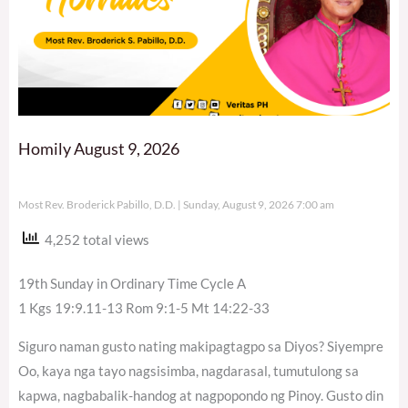
Homily August 9, 2026
Most Rev. Broderick Pabillo, D.D.
Sunday, August 9, 2026 7:00 am
4,252 total views
19th Sunday in Ordinary Time Cycle A
1 Kgs 19:9.11-13 Rom 9:1-5 Mt 14:22-33
Siguro naman gusto nating makipagtagpo sa Diyos? Siyempre
Oo, kaya nga tayo nagsisimba, nagdarasal, tumutulong sa
kapwa, nagbabalik-handog at nagpopondo ng Pinoy. Gusto din