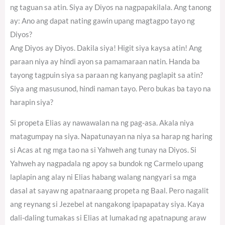
ng taguan sa atin. Siya ay Diyos na nagpapakilala. Ang tanong
ay: Ano ang dapat nating gawin upang magtagpo tayo ng
Diyos?
Ang Diyos ay Diyos. Dakila siya! Higit siya kaysa atin! Ang
paraan niya ay hindi ayon sa pamamaraan natin. Handa ba
tayong tagpuin siya sa paraan ng kanyang paglapit sa atin?
Siya ang masusunod, hindi naman tayo. Pero bukas ba tayo na
harapin siya?
Si propeta Elias ay nawawalan na ng pag-asa. Akala niya
matagumpay na siya. Napatunayan na niya sa harap ng haring
si Acas at ng mga tao na si Yahweh ang tunay na Diyos. Si
Yahweh ay nagpadala ng apoy sa bundok ng Carmelo upang
laplapin ang alay ni Elias habang walang nangyari sa mga
dasal at sayaw ng apatnaraang propeta ng Baal. Pero nagalit
ang reynang si Jezebel at nangakong ipapapatay siya. Kaya
dali-daling tumakas si Elias at lumakad ng apatnapung araw