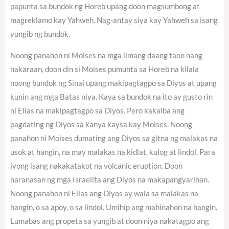
papunta sa bundok ng Horeb upang doon magsumbong at
magreklamo kay Yahweh. Nag-antay siya kay Yahweh sa isang
yungib ng bundok.
Noong panahon ni Moises na mga limang daang taon nang
nakaraan, doon din si Moises pumunta sa Horeb na kilala
noong bundok ng Sinai upang makipagtagpo sa Diyos at upang
kunin ang mga Batas niya. Kaya sa bundok na ito ay gusto rin
ni Elias na makipagtagpo sa Diyos. Pero kakaiba ang
pagdating ng Diyos sa kanya kaysa kay Moises. Noong
panahon ni Moises dumating ang Diyos sa gitna ng malakas na
usok at hangin, na may malakas na kidlat, kulog at lindol. Para
iyong isang nakakatakot na volcanic eruption. Doon
naranasan ng mga Israelita ang Diyos na makapangyarihan.
Noong panahon ni Elias ang Diyos ay wala sa malakas na
hangin, o sa apoy, o sa lindol. Umihip ang mahinahon na hangin.
Lumabas ang propeta sa yungib at doon niya nakatagpo ang