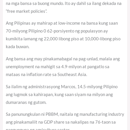
na mga bansa sa buong mundo. Ito ay dahil sa ilang dekada na
“free market policies”.
Ang Pilipinas ay mahirap at low-income na bansa kung saan
70-milyong Pilipino 0 62-porsiyento ng populasyon ay
kumikita lamang ng 22,000 libong piso at 10,000-libong piso
kada buwan.
Ang bansa ang may pinakamabagal na pag-unlad, malala ang
unemployment na mahigit sa 4.9-milyon at pangatlo sa
mataas na inflation rate sa Southeast Asia.
Sa ilalim ng administrasyong Marcos, 14.5-milyong Pilipino
ang lugmok sa kahirapan, kung saan siyam na milyon ang
dumaranas ng gutom.
Sa panunungkulan ni PBBM, naitala ng manufacturing industry
ang pinakamaliit na GDP share sa nakalipas na 76-taon sa
pangunguna ng agriculture sector.