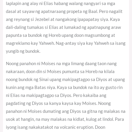
laplapin ang alay ni Elias habang walang nangyari sa mga
dasal at sayaw ng apatnaraang propeta ng Baal. Pero nagalit
ang reynang si Jezebel at nangakong ipapapatay siya. Kaya
dali-daling tumakas si Elias at lumakad ng apatnapung araw
papunta sa bundok ng Horeb upang doon magsumbong at
magreklamo kay Yahweh. Nag-antay siya kay Yahweh sa isang
yungib ng bundok.
Noong panahon ni Moises na mga limang daang taon nang
nakaraan, doon din si Moises pumunta sa Horeb na kilala
noong bundok ng Sinai upang makipagtagpo sa Diyos at upang
kunin ang mga Batas niya. Kaya sa bundok na ito ay gusto rin
ni Elias na makipagtagpo sa Diyos. Pero kakaiba ang
pagdating ng Diyos sa kanya kaysa kay Moises. Noong
panahon ni Moises dumating ang Diyos sa gitna ng malakas na
usok at hangin, na may malakas na kidlat, kulog at lindol. Para
iyong isang nakakatakot na volcanic eruption. Doon