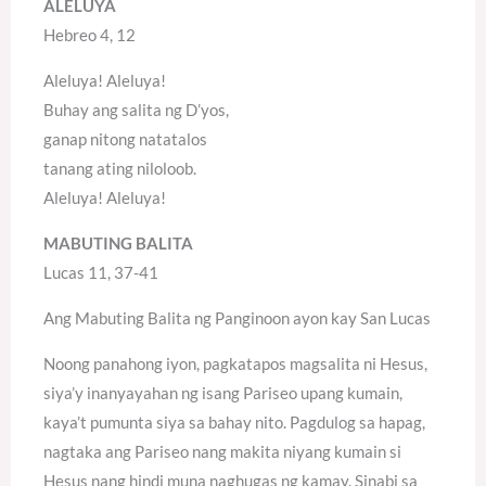
ALELUYA
Hebreo 4, 12
Aleluya! Aleluya!
Buhay ang salita ng D’yos,
ganap nitong natatalos
tanang ating niloloob.
Aleluya! Aleluya!
MABUTING BALITA
Lucas 11, 37-41
Ang Mabuting Balita ng Panginoon ayon kay San Lucas
Noong panahong iyon, pagkatapos magsalita ni Hesus,
siya’y inanyayahan ng isang Pariseo upang kumain,
kaya’t pumunta siya sa bahay nito. Pagdulog sa hapag,
nagtaka ang Pariseo nang makita niyang kumain si
Hesus nang hindi muna naghugas ng kamay. Sinabi sa