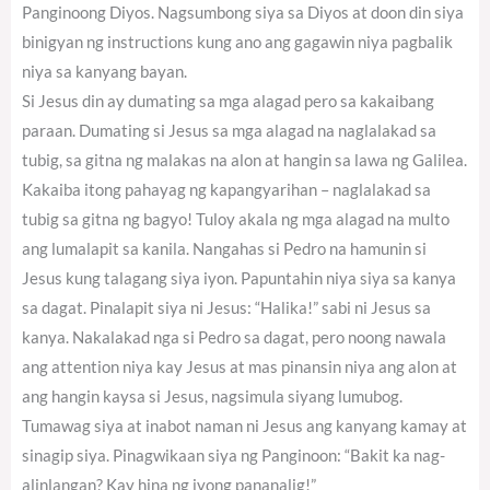
Panginoong Diyos. Nagsumbong siya sa Diyos at doon din siya
binigyan ng instructions kung ano ang gagawin niya pagbalik
niya sa kanyang bayan.
Si Jesus din ay dumating sa mga alagad pero sa kakaibang
paraan. Dumating si Jesus sa mga alagad na naglalakad sa
tubig, sa gitna ng malakas na alon at hangin sa lawa ng Galilea.
Kakaiba itong pahayag ng kapangyarihan – naglalakad sa
tubig sa gitna ng bagyo! Tuloy akala ng mga alagad na multo
ang lumalapit sa kanila. Nangahas si Pedro na hamunin si
Jesus kung talagang siya iyon. Papuntahin niya siya sa kanya
sa dagat. Pinalapit siya ni Jesus: “Halika!” sabi ni Jesus sa
kanya. Nakalakad nga si Pedro sa dagat, pero noong nawala
ang attention niya kay Jesus at mas pinansin niya ang alon at
ang hangin kaysa si Jesus, nagsimula siyang lumubog.
Tumawag siya at inabot naman ni Jesus ang kanyang kamay at
sinagip siya. Pinagwikaan siya ng Panginoon: “Bakit ka nag-
alinlangan? Kay hina ng iyong pananalig!”