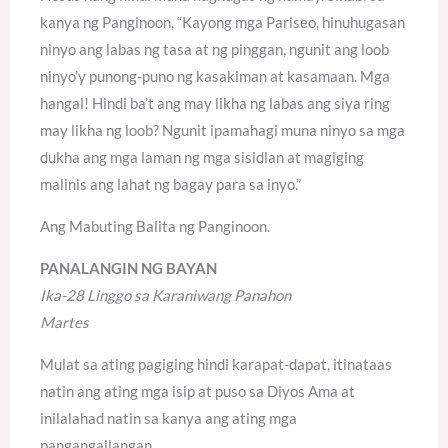
kanya ng Panginoon, “Kayong mga Pariseo, hinuhugasan
ninyo ang labas ng tasa at ng pinggan, ngunit ang loob
ninyo’y punong-puno ng kasakiman at kasamaan. Mga
hangal! Hindi ba’t ang may likha ng labas ang siya ring
may likha ng loob? Ngunit ipamahagi muna ninyo sa mga
dukha ang mga laman ng mga sisidlan at magiging
malinis ang lahat ng bagay para sa inyo.”
Ang Mabuting Balita ng Panginoon.
PANALANGIN NG BAYAN
Ika-28 Linggo sa Karaniwang Panahon
Martes
Mulat sa ating pagiging hindi karapat-dapat, itinataas
natin ang ating mga isip at puso sa Diyos Ama at
inilalahad natin sa kanya ang ating mga
pangangailangan.