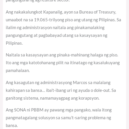
Ang nakakalungkot Kapanalig, ayon sa Bureau of Treasury,
umaabot na sa 19.065-trilyong piso ang utang ng Pilipinas. Sa
ilalim ng administrasyon naitala ang pinakamalaking
pangungutang at pagbabayad utang sa kasaysayan ng
Pilipinas.
Naitala sa kasaysayan ang pinaka-mahinang halaga ng piso.
Ito ang mga katotohanang pilit na itinatago ng kasalukuyang
pamahalaan.
Ang kasagutan ng administrasyong Marcos sa malalang
kahirapan sa bansa… iba’t-ibang uri ng ayuda o dole-out. Sa
ganitong sistema, namamayagpag ang korapsyon.
Ang SONA ni PBBM ay pawang mga pangako, wala itong
pangmatagalang solusyon sa samu’t-saring problema ng
bansa.