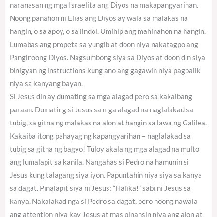
naranasan ng mga Israelita ang Diyos na makapangyarihan.
Noong panahon ni Elias ang Diyos ay wala sa malakas na
hangin, o sa apoy, o sa lindol. Umihip ang mahinahon na hangin.
Lumabas ang propeta sa yungib at doon niya nakatagpo ang
Panginoong Diyos. Nagsumbong siya sa Diyos at doon din siya
binigyan ng instructions kung ano ang gagawin niya pagbalik
niya sa kanyang bayan.
Si Jesus din ay dumating sa mga alagad pero sa kakaibang
paraan. Dumating si Jesus sa mga alagad na naglalakad sa
tubig, sa gitna ng malakas na alon at hangin sa lawa ng Galilea.
Kakaiba itong pahayag ng kapangyarihan – naglalakad sa
tubig sa gitna ng bagyo! Tuloy akala ng mga alagad na multo
ang lumalapit sa kanila. Nangahas si Pedro na hamunin si
Jesus kung talagang siya iyon. Papuntahin niya siya sa kanya
sa dagat. Pinalapit siya ni Jesus: “Halika!” sabi ni Jesus sa
kanya. Nakalakad nga si Pedro sa dagat, pero noong nawala
ang attention niya kay Jesus at mas pinansin niya ang alon at