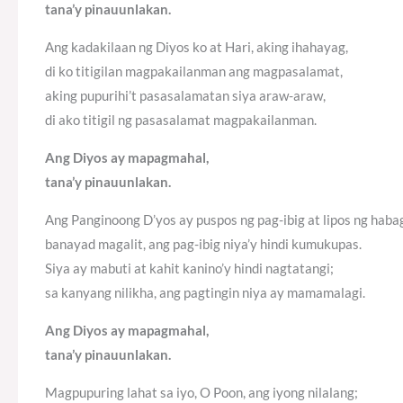
tana’y pinauunlakan.
Ang kadakilaan ng Diyos ko at Hari, aking ihahayag,
di ko titigilan magpakailanman ang magpasalamat,
aking pupurihi’t pasasalamatan siya araw-araw,
di ako titigil ng pasasalamat magpakailanman.
Ang Diyos ay mapagmahal,
tana’y pinauunlakan.
Ang Panginoong D’yos ay puspos ng pag-ibig at lipos ng haba
banayad magalit, ang pag-ibig niya’y hindi kumukupas.
Siya ay mabuti at kahit kanino’y hindi nagtatangi;
sa kanyang nilikha, ang pagtingin niya ay mamamalagi.
Ang Diyos ay mapagmahal,
tana’y pinauunlakan.
Magpupuring lahat sa iyo, O Poon, ang iyong nilalang;