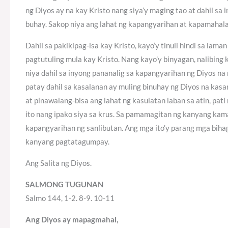
ng Diyos ay na kay Kristo nang siya’y maging tao at dahil sa
buhay. Sakop niya ang lahat ng kapangyarihan at kapamahal
Dahil sa pakikipag-isa kay Kristo, kayo’y tinuli hindi sa lam
pagtutuling mula kay Kristo. Nang kayo’y binyagan, nalibin
niya dahil sa inyong pananalig sa kapangyarihan ng Diyos n
patay dahil sa kasalanan ay muling binuhay ng Diyos na kasa
at pinawalang-bisa ang lahat ng kasulatan laban sa atin, pat
ito nang ipako siya sa krus. Sa pamamagitan ng kanyang kama
kapangyarihan ng sanlibutan. Ang mga ito’y parang mga biha
kanyang pagtatagumpay.
Ang Salita ng Diyos.
SALMONG TUGUNAN
Salmo 144, 1-2. 8-9. 10-11
Ang Diyos ay mapagmahal,