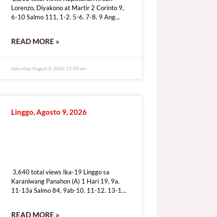
Lorenzo, Diyakono at Martir 2 Corinto 9,
6-10 Salmo 111, 1-2. 5-6. 7-8. 9 Ang
taong tunay na mat’wid ay
READ MORE »
Saturday, August 8, 2026 12:00 am
Linggo, Agosto 9, 2026
3,640 total views
3,640 total views Ika-19 Linggo sa
Karaniwang Panahon (A) 1 Hari 19, 9a.
11-13a Salmo 84, 9ab-10. 11-12. 13-14
Pag-ibig mo’y ipakita, iligtas kami sa dusa.
READ MORE »