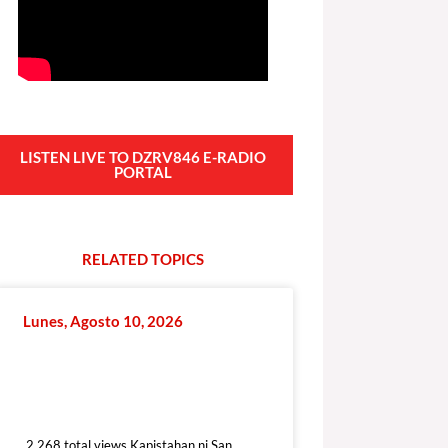
LISTEN LIVE TO DZRV846 E-RADIO
PORTAL
RELATED
T
O
P
I
C
S
Lunes, Agosto 10, 2026
2,268 total views
2,268 total views Kapistahan ni San