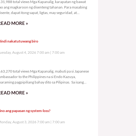
31,988 total views Mga Kapanalig, karapatan ng bawat
ao ang magkaroon ng disenteng tahanan. Para masabing
isente, dapat itong sapat, ligtas, may seguridad, at
agbibigay-daan sa
READ MORE »
indi nakatutuwang biro
uesday, August 4, 2026 7:00 am
7:00 am
163,270 total views
63,270 total views Mga Kapanalig, mabuti pa si Japanese
mbassador to the Philippines na si Endo Kazuya,
araming pagpipiliang bahay dito sa Pilipinas. Sa isang
rivilege
READ MORE »
ino ang papasan ng system-loss?
onday, August 3, 2026 7:00 am
7:00 am
195,285 total views