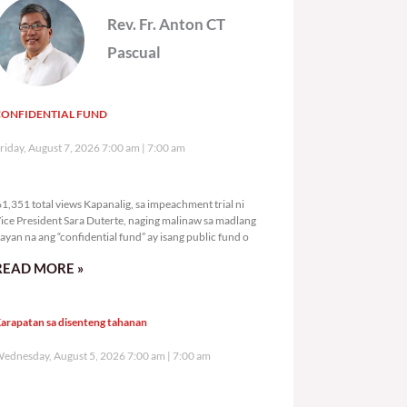
Rev. Fr. Anton CT
Pascual
CONFIDENTIAL FUND
riday, August 7, 2026 7:00 am
7:00 am
61,351 total views
1,351 total views Kapanalig, sa impeachment trial ni
ice President Sara Duterte, naging malinaw sa madlang
ayan na ang “confidential fund” ay isang public fund o
READ MORE »
arapatan sa disenteng tahanan
ednesday, August 5, 2026 7:00 am
7:00 am
131,988 total views