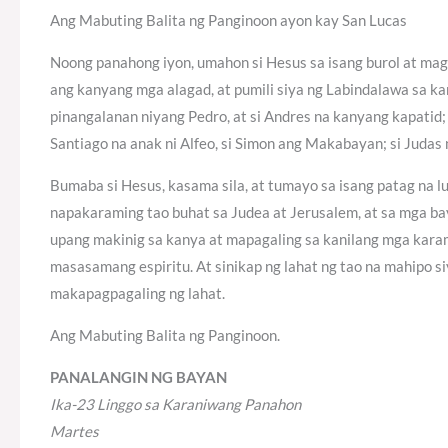
Ang Mabuting Balita ng Panginoon ayon kay San Lucas
Noong panahong iyon, umahon si Hesus sa isang burol at ma
ang kanyang mga alagad, at pumili siya ng Labindalawa sa kan
pinangalanan niyang Pedro, at si Andres na kanyang kapatid; 
Santiago na anak ni Alfeo, si Simon ang Makabayan; si Judas na
Bumaba si Hesus, kasama sila, at tumayo sa isang patag na 
napakaraming tao buhat sa Judea at Jerusalem, at sa mga ba
upang makinig sa kanya at mapagaling sa kanilang mga kara
masasamang espiritu. At sinikap ng lahat ng tao na mahipo 
makapagpagaling ng lahat.
Ang Mabuting Balita ng Panginoon.
PANALANGIN NG BAYAN
Ika-23 Linggo sa Karaniwang Panahon
Martes