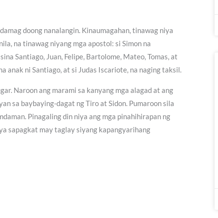
gdamag doong nanalangin. Kinaumagahan, tinawag niya
ila, na tinawag niyang mga apostol: si Simon na
sina Santiago, Juan, Felipe, Bartolome, Mateo, Tomas, at
 anak ni Santiago, at si Judas Iscariote, na naging taksil.
lugar. Naroon ang marami sa kanyang mga alagad at ang
yan sa baybaying-dagat ng Tiro at Sidon. Pumaroon sila
mdaman. Pinagaling din niya ang mga pinahihirapan ng
siya sapagkat may taglay siyang kapangyarihang