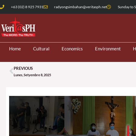
Skip
+63 (02) 8 925 7931
radyongsimbahan@veritasph.net
Sunday to S
to
content
Home
Cultural
Economics
Environment
H
PREVIOUS
Prev
Lunes, Setyembre 8, 2025