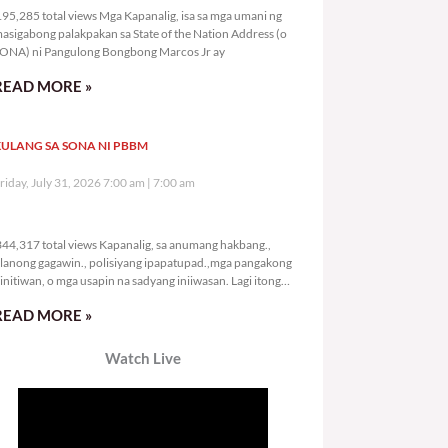
95,285 total views Mga Kapanalig, isa sa mga umani ng
asigabong palakpakan sa State of the Nation Address (o
ONA) ni Pangulong Bongbong Marcos Jr ay
READ MORE »
ULANG SA SONA NI PBBM
riday, July 31, 2026 7:00 am
7:00 am
344,317 total views
44,317 total views Kapanalig, sa anumang hakbang.,
lanong gagawin., polisiyang ipapatupad.,mga pangakong
initiwan, o mga usapin na sadyang iniiwasan. Lagi itong
ay kulang. Hindi ibig sabihin,
READ MORE »
Watch Live