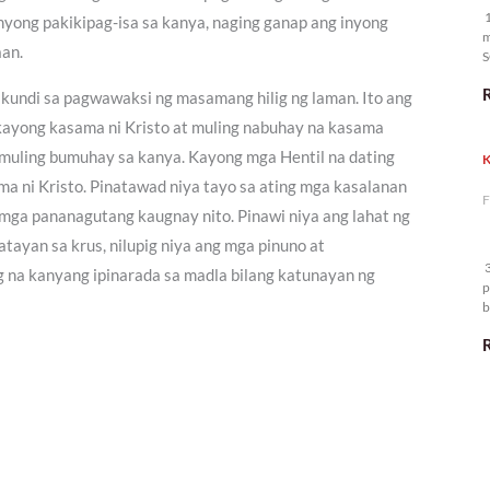
1
 inyong pakikipag-isa sa kanya, naging ganap ang inyong
m
aan.
S
an kundi sa pagwawaksi ng masamang hilig ng laman. Ito ang
g kayong kasama ni Kristo at muling nabuhay na kasama
a muling bumuhay sa kanya. Kayong mga Hentil na dating
K
ma ni Kristo. Pinatawad niya tayo sa ating mga kasalanan
F
i mga pananagutang kaugnay nito. Pinawi niya ang lahat ng
tayan sa krus, nilupig niya ang mga pinuno at
3
g na kanyang ipinarada sa madla bilang katunayan ng
p
b
m