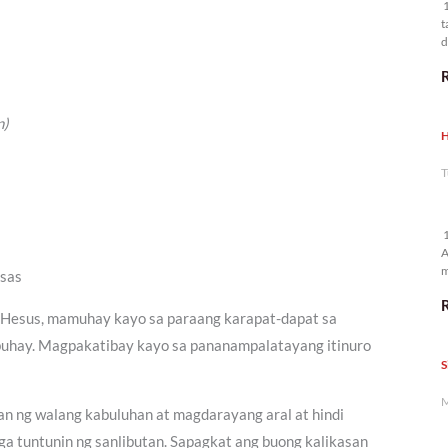
1
t
d
n
n)
H
T
1
A
m
osas
p
o Hesus, mamuhay kayo sa paraang karapat-dapat sa
g buhay. Magpakatibay kayo sa pananampalatayang itinuro
S
M
n ng walang kabuluhan at magdarayang aral at hindi
mga tuntunin ng sanlibutan. Sapagkat ang buong kalikasan