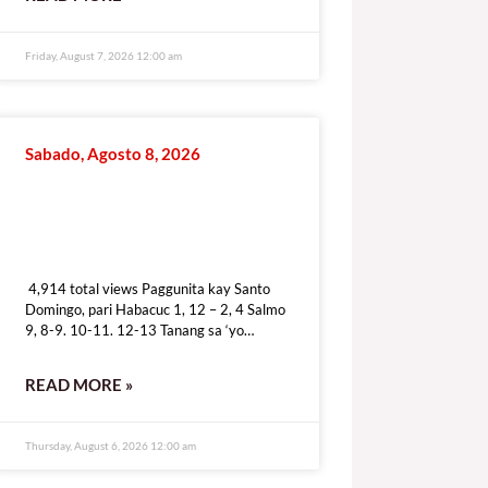
Friday, August 7, 2026 12:00 am
Sabado, Agosto 8, 2026
4,914 total views
4,914 total views Paggunita kay Santo
Domingo, pari Habacuc 1, 12 – 2, 4 Salmo
9, 8-9. 10-11. 12-13 Tanang sa ‘yo
dumudulog ay tunay na
READ MORE »
Thursday, August 6, 2026 12:00 am