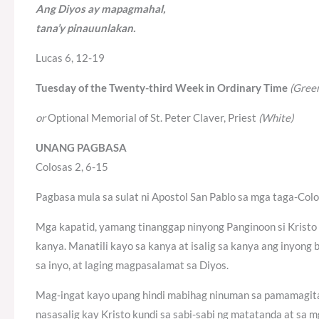
Ang Diyos ay mapagmahal,
tana’y pinauunlakan.
Lucas 6, 12-19
Tuesday of the Twenty-third Week in Ordinary Time
(Gree
or
Optional Memorial of St. Peter Claver, Priest
(White)
UNANG PAGBASA
Colosas 2, 6-15
Pagbasa mula sa sulat ni Apostol San Pablo sa mga taga-Col
Mga kapatid, yamang tinanggap ninyong Panginoon si Krist
kanya. Manatili kayo sa kanya at isalig sa kanya ang inyon
sa inyo, at laging magpasalamat sa Diyos.
Mag-ingat kayo upang hindi mabihag ninuman sa pamamagita
nasasalig kay Kristo kundi sa sabi-sabi ng matatanda at sa 