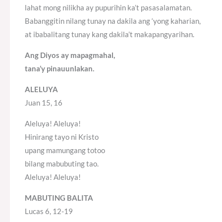
lahat mong nilikha ay pupurihin ka’t pasasalamatan.
Babanggitin nilang tunay na dakila ang ‘yong kaharian,
at ibabalitang tunay kang dakila’t makapangyarihan.
Ang Diyos ay mapagmahal,
tana’y pinauunlakan.
ALELUYA
Juan 15, 16
Aleluya! Aleluya!
Hinirang tayo ni Kristo
upang mamungang totoo
bilang mabubuting tao.
Aleluya! Aleluya!
MABUTING BALITA
Lucas 6, 12-19