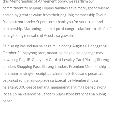
this Memorandum of Agreement today, we reaffirm our
commitment to helping Filipino families save more, spend wisely,
and enjoy greater value from their pag-ibig membership.To our
friends from Lander Superstore, thank you for your trust and
partnership. Maraming salamat po at congratulations to all of us,”
bahagi pa ng mensahe ni Acosta sa gawain.
Sa bisa ng kasunduan na nagsimula noong August 01 hanggang
October 31 ngayong taon, maaaring makakuha ang mga may
hawak ng Pag-IBIG Loyalty Card at Loyalty Card Plus ng libreng
Landers Shopping Pass, libreng Landers Premium Membership sa
minimum na single-receipt purchase na 3-thousand pesos, at
pagkakataong mag-upgrade sa Executive Membership sa
halagang 300-pesos lamang, magagamit ang mga benepisyong
ito sa 16 na kalahok na Landers Superstore branches sa buong
bansa.