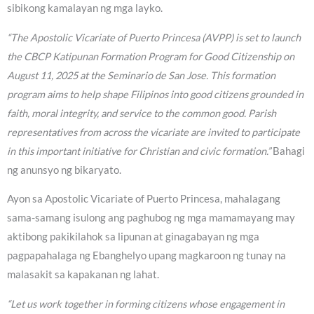
sibikong kamalayan ng mga layko.
“The Apostolic Vicariate of Puerto Princesa (AVPP) is set to launch
the CBCP Katipunan Formation Program for Good Citizenship on
August 11, 2025 at the Seminario de San Jose. This formation
program aims to help shape Filipinos into good citizens grounded in
faith, moral integrity, and service to the common good. Parish
representatives from across the vicariate are invited to participate
in this important initiative for Christian and civic formation.”
Bahagi
ng anunsyo ng bikaryato.
Ayon sa Apostolic Vicariate of Puerto Princesa, mahalagang
sama-samang isulong ang paghubog ng mga mamamayang may
aktibong pakikilahok sa lipunan at ginagabayan ng mga
pagpapahalaga ng Ebanghelyo upang magkaroon ng tunay na
malasakit sa kapakanan ng lahat.
“Let us work together in forming citizens whose engagement in