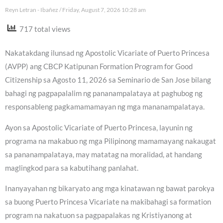
Reyn Letran - Ibañez
Friday, August 7, 2026 10:28 am
717 total views
Nakatakdang ilunsad ng Apostolic Vicariate of Puerto Princesa
(AVPP) ang CBCP Katipunan Formation Program for Good
Citizenship sa Agosto 11, 2026 sa Seminario de San Jose bilang
bahagi ng pagpapalalim ng pananampalataya at paghubog ng
responsableng pagkamamamayan ng mga mananampalataya.
Ayon sa Apostolic Vicariate of Puerto Princesa, layunin ng
programa na makabuo ng mga Pilipinong mamamayang nakaugat
sa pananampalataya, may matatag na moralidad, at handang
maglingkod para sa kabutihang panlahat.
Inanyayahan ng bikaryato ang mga kinatawan ng bawat parokya
sa buong Puerto Princesa Vicariate na makibahagi sa formation
program na nakatuon sa pagpapalakas ng Kristiyanong at