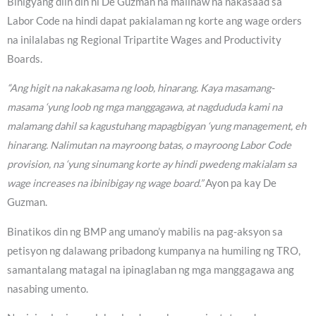
Binigyang diin din ni De Guzman na malinaw na nakasaad sa
Labor Code na hindi dapat pakialaman ng korte ang wage orders
na inilalabas ng Regional Tripartite Wages and Productivity
Boards.
“Ang higit na nakakasama ng loob, hinarang. Kaya masamang-
masama ‘yung loob ng mga manggagawa, at nagdududa kami na
malamang dahil sa kagustuhang mapagbigyan ‘yung management, eh
hinarang. Nalimutan na mayroong batas, o mayroong Labor Code
provision, na ‘yung sinumang korte ay hindi pwedeng makialam sa
wage increases na ibinibigay ng wage board.”
Ayon pa kay De
Guzman.
Binatikos din ng BMP ang umano’y mabilis na pag-aksyon sa
petisyon ng dalawang pribadong kumpanya na humiling ng TRO,
samantalang matagal na ipinaglaban ng mga manggagawa ang
nasabing umento.