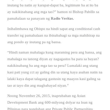
inutang ba natin ay karapat-dapat ba, legitimate ba at ito ba
ay nakikinabang ang mga tao?” hamon ni Bishop Pabillo sa
pamahalaan sa panayam ng
Radio Veritas.
Inihalimbawa ng Obispo na hindi sapat ang conditional cash
transfer ng pamahalaan na ibinabahagi sa mga mahihirap na
ang pondo ay inutang pa ng bansa.
“Hindi naman mahalaga kung maraming pera ang bansa, ang
mahalaga na tanong diyan ay nagagastos ba para sa bayan?
nakikinabang ba ang mga tao sa pera? Lumalaki ang utang
kasi pati yung cct ay galing din sa utang kaya asahan natin na
lalaki kaya dapat talagang gastusin ng maayos kasi galing sa
tao at tayo din ang magbabayad niyan.”
Noong November 26, 2015, inaprubahan ng Asian
Development Bank ang 600-milyong dolyar na loan ng
Pilipinas para pondohan ang Private Public Partnerships