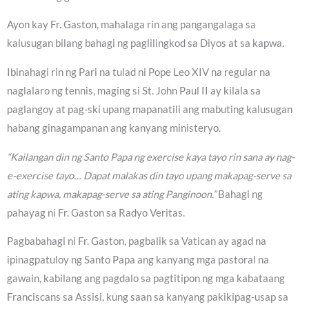
Ayon kay Fr. Gaston, mahalaga rin ang pangangalaga sa
kalusugan bilang bahagi ng paglilingkod sa Diyos at sa kapwa.
Ibinahagi rin ng Pari na tulad ni Pope Leo XIV na regular na
naglalaro ng tennis, maging si St. John Paul II ay kilala sa
paglangoy at pag-ski upang mapanatili ang mabuting kalusugan
habang ginagampanan ang kanyang ministeryo.
“Kailangan din ng Santo Papa ng exercise kaya tayo rin sana ay nag-
e-exercise tayo… Dapat malakas din tayo upang makapag-serve sa
ating kapwa, makapag-serve sa ating Panginoon.”
Bahagi ng
pahayag ni Fr. Gaston sa Radyo Veritas.
Pagbabahagi ni Fr. Gaston, pagbalik sa Vatican ay agad na
ipinagpatuloy ng Santo Papa ang kanyang mga pastoral na
gawain, kabilang ang pagdalo sa pagtitipon ng mga kabataang
Franciscans sa Assisi, kung saan sa kanyang pakikipag-usap sa