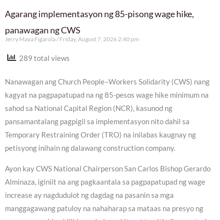
Agarang implementasyon ng 85-pisong wage hike,
panawagan ng CWS
Jerry Maya Figarola
Friday, August 7, 2026 2:40 pm
289 total views
Nanawagan ang Church People–Workers Solidarity (CWS) nang
kagyat na pagpapatupad na ng 85-pesos wage hike minimum na
sahod sa National Capital Region (NCR), kasunod ng
pansamantalang pagpigil sa implementasyon nito dahil sa
Temporary Restraining Order (TRO) na inilabas kaugnay ng
petisyong inihain ng dalawang construction company.
Ayon kay CWS National Chairperson San Carlos Bishop Gerardo
Alminaza, iginiit na ang pagkaantala sa pagpapatupad ng wage
increase ay nagdudulot ng dagdag na pasanin sa mga
manggagawang patuloy na nahaharap sa mataas na presyo ng