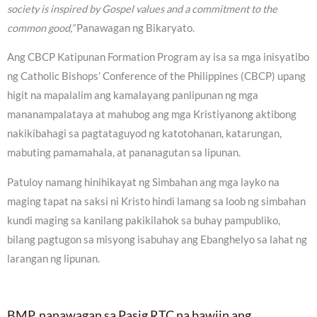
society is inspired by Gospel values and a commitment to the
common good,”
Panawagan ng Bikaryato.
Ang CBCP Katipunan Formation Program ay isa sa mga inisyatibo
ng Catholic Bishops’ Conference of the Philippines (CBCP) upang
higit na mapalalim ang kamalayang panlipunan ng mga
mananampalataya at mahubog ang mga Kristiyanong aktibong
nakikibahagi sa pagtataguyod ng katotohanan, katarungan,
mabuting pamamahala, at pananagutan sa lipunan.
Patuloy namang hinihikayat ng Simbahan ang mga layko na
maging tapat na saksi ni Kristo hindi lamang sa loob ng simbahan
kundi maging sa kanilang pakikilahok sa buhay pampubliko,
bilang pagtugon sa misyong isabuhay ang Ebanghelyo sa lahat ng
larangan ng lipunan.
BMP, nanawagan sa Pasig RTC na bawiin ang