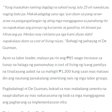
“‘Yung inaasahan naming dagdag na sahod nung July 25 eh nawala pa,
naging bato pa. Makakadagdag sana nga ‘yun doon sa pang-araw-
araw na pangangailangan ng ating mga manggagawa sa panahong ito
na napakataas ang presyo ng kuryente at gasolina, eh binawi pa.
Hinarang pa. Medyo may reklamo pa nga kami diyan dahil
napakalayo doon sa cost of living niyan, “
Bahagi ng pahayag ni De
Guzman.
Ayon sa labor leader, malayo pa rin ang ₱85 wage increase sa
tunay na halaga ng pamumuhay o cost of living ng isang pamilya
na tinatayang aabot na sa mahigit ₱1,300 kung saan mas mataas
din ang naunang panukalang umentong nais ng mga labor groups.
Pagbabahagi ni De Guzman, bukod sa mas mababang umento na
naaprubahan ay mas nakasasama ng loob sa mga manggagawa
ang pagharang sa implementasyon nito.