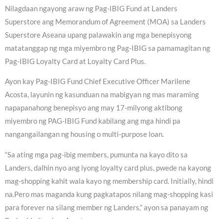
Nilagdaan ngayong araw ng Pag-IBIG Fund at Landers
Superstore ang Memorandum of Agreement (MOA) sa Landers
Superstore Aseana upang palawakin ang mga benepisyong
matatanggap ng mga miyembro ng Pag-IBIG sa pamamagitan ng
Pag-IBIG Loyalty Card at Loyalty Card Plus.
Ayon kay Pag-IBIG Fund Chief Executive Officer Marilene
Acosta, layunin ng kasunduan na mabigyan ng mas maraming
napapanahong benepisyo ang may 17-milyong aktibong
miyembro ng PAG-IBIG Fund kabilang ang mga hindi pa
nangangailangan ng housing o multi-purpose loan.
“Sa ating mga pag-ibig members, pumunta na kayo dito sa
Landers, dalhin nyo ang iyong loyalty card plus, pwede na kayong
mag-shopping kahit wala kayo ng membership card. Initially, hindi
na.Pero mas maganda kung pagkatapos nilang mag-shopping kasi
para forever na silang member ng Landers,” ayon sa panayam ng