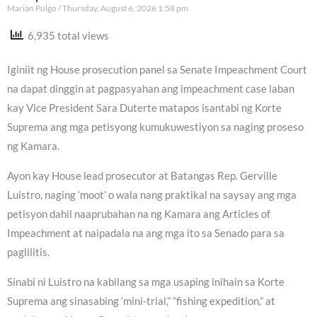
Marian Pulgo
Thursday, August 6, 2026 1:58 pm
6,935 total views
Iginiit ng House prosecution panel sa Senate Impeachment Court
na dapat dinggin at pagpasyahan ang impeachment case laban
kay Vice President Sara Duterte matapos isantabi ng Korte
Suprema ang mga petisyong kumukuwestiyon sa naging proseso
ng Kamara.
Ayon kay House lead prosecutor at Batangas Rep. Gerville
Luistro, naging ‘moot’ o wala nang praktikal na saysay ang mga
petisyon dahil naaprubahan na ng Kamara ang Articles of
Impeachment at naipadala na ang mga ito sa Senado para sa
paglilitis.
Sinabi ni Luistro na kabilang sa mga usaping inihain sa Korte
Suprema ang sinasabing ‘mini-trial,” “fishing expedition,” at