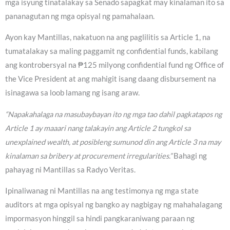
mga isyung tinatalakay sa Senado sapagkat may kinalaman ito sa
pananagutan ng mga opisyal ng pamahalaan.
Ayon kay Mantillas, nakatuon na ang paglilitis sa Article 1, na
tumatalakay sa maling paggamit ng confidential funds, kabilang
ang kontrobersyal na ₱125 milyong confidential fund ng Office of
the Vice President at ang mahigit isang daang disbursement na
isinagawa sa loob lamang ng isang araw.
“Napakahalaga na masubaybayan ito ng mga tao dahil pagkatapos ng
Article 1 ay maaari nang talakayin ang Article 2 tungkol sa
unexplained wealth, at posibleng sumunod din ang Article 3 na may
kinalaman sa bribery at procurement irregularities.”
Bahagi ng
pahayag ni Mantillas sa Radyo Veritas.
Ipinaliwanag ni Mantillas na ang testimonya ng mga state
auditors at mga opisyal ng bangko ay nagbigay ng mahahalagang
impormasyon hinggil sa hindi pangkaraniwang paraan ng