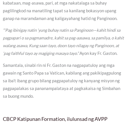
kabataan, mag-asawa, pari, at mga nakatalaga sa buhay
paglilingkod na manatiling tapat sa kanilang bokasyon upang
ganap na maramdaman ang kaligayahang hatid ng Panginoon.
“‘Pag ibinigay natin ‘yung buhay natin sa Panginoon—kahit hindi sa
pagpapari o sa pagmamadre, kahit sa pag-aasawa, sa pamilya, o kahit
walang asawa, Kung saan tayo, doon tayo nilagay ng Panginoon, at
‘pag faithful tayo ay magiging masaya tayo.”
Ayon kay Fr. Gaston.
Samantala, sinabi rin ni Fr. Gaston na nagpapatuloy ang mga
gawain ng Santo Papa sa Vatican, kabilang ang pakikipagpulong
sa iba’t ibang grupo bilang pagpapatuloy ng kanyang misyon ng
pagpapalakas sa pananampalataya at pagkakaisa ng Simbahan
sa buong mundo.
CBCP Katipunan Formation, ilulunsad ng AVPP