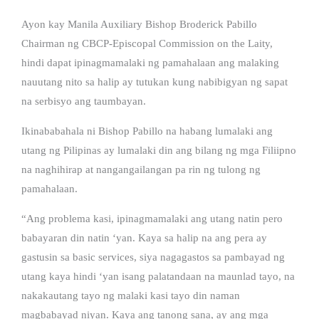
Ayon kay Manila Auxiliary Bishop Broderick Pabillo
Chairman ng CBCP-Episcopal Commission on the Laity,
hindi dapat ipinagmamalaki ng pamahalaan ang malaking
nauutang nito sa halip ay tutukan kung nabibigyan ng sapat
na serbisyo ang taumbayan.
Ikinababahala ni Bishop Pabillo na habang lumalaki ang
utang ng Pilipinas ay lumalaki din ang bilang ng mga Filiipno
na naghihirap at nangangailangan pa rin ng tulong ng
pamahalaan.
“Ang problema kasi, ipinagmamalaki ang utang natin pero
babayaran din natin ‘yan. Kaya sa halip na ang pera ay
gastusin sa basic services, siya nagagastos sa pambayad ng
utang kaya hindi ‘yan isang palatandaan na maunlad tayo, na
nakakautang tayo ng malaki kasi tayo din naman
magbabayad niyan. Kaya ang tanong sana, ay ang mga