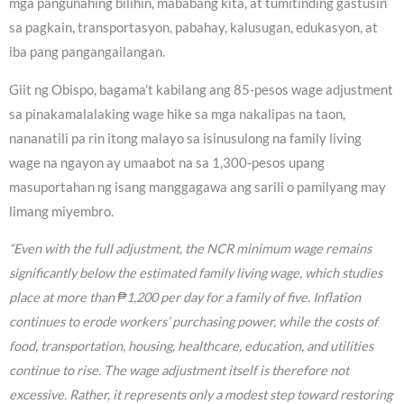
mga pangunahing bilihin, mababang kita, at tumitinding gastusin
sa pagkain, transportasyon, pabahay, kalusugan, edukasyon, at
iba pang pangangailangan.
Giit ng Obispo, bagama’t kabilang ang 85-pesos wage adjustment
sa pinakamalalaking wage hike sa mga nakalipas na taon,
nananatili pa rin itong malayo sa isinusulong na family living
wage na ngayon ay umaabot na sa 1,300-pesos upang
masuportahan ng isang manggagawa ang sarili o pamilyang may
limang miyembro.
“Even with the full adjustment, the NCR minimum wage remains
significantly below the estimated family living wage, which studies
place at more than ₱1,200 per day for a family of five. Inflation
continues to erode workers’ purchasing power, while the costs of
food, transportation, housing, healthcare, education, and utilities
continue to rise. The wage adjustment itself is therefore not
excessive. Rather, it represents only a modest step toward restoring