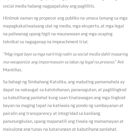
social media habang nagpapatuloy ang paglilitis.
Hinimok naman ng propesor ang publiko na umasa lamang sa mga
mapagkakatiwalaang ulat ng media, mga eksperto, at mga legal
na paliwanag upang higit na maunawaan ang mga usaping
teknikal sa nagaganap na impeachment trial.
“Mag-ingat tayo sa mga naririnig natin sa social media dahil maaaring
ma-weaponize ang impormasyon sa labas ng legal na proseso.
” Ani
Mantillas.
Sa bahagi ng Simbahang Katolika, ang mabuting pamamahala ay
dapat na nakaugat sa katotohanan, pananagutan, at paglilingkod
sa kabutihang panlahat kung saan tinatawagan ang mga lingkod-
bayan na maging tapat na katiwala ng pondo ng sambayanan at
pairalin ang transparency at integridad sa kanilang
panunungkulan, upang mapanatili ang tiwala ng mamamayan at
maisulong ang tunay na katarungan at kabutihang panlahat.