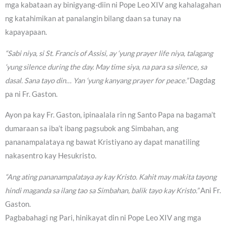
mga kabataan ay binigyang-diin ni Pope Leo XIV ang kahalagahan
ng katahimikan at panalangin bilang daan sa tunay na
kapayapaan.
“Sabi niya, si St. Francis of Assisi, ay ‘yung prayer life niya, talagang
‘yung silence during the day. May time siya, na para sa silence, sa
dasal. Sana tayo din… Yan ‘yung kanyang prayer for peace.”
Dagdag
pa ni Fr. Gaston.
Ayon pa kay Fr. Gaston, ipinaalala rin ng Santo Papa na bagama’t
dumaraan sa iba’t ibang pagsubok ang Simbahan, ang
pananampalataya ng bawat Kristiyano ay dapat manatiling
nakasentro kay Hesukristo.
“Ang ating pananampalataya ay kay Kristo. Kahit may makita tayong
hindi maganda sa ilang tao sa Simbahan, balik tayo kay Kristo.”
Ani Fr.
Gaston.
Pagbabahagi ng Pari, hinikayat din ni Pope Leo XIV ang mga