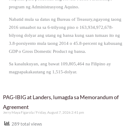
program ng Administrasyong Aquino.
Nabatid mula sa datus ng Bureau of Treasury,ngayong taong
2016 umaabot na sa 6-trilyong piso o 163,934,972,678-
bilyong dolyar ang utang ng bansa kung saan tumaas ito ng
3.8-porsiyento mula taong 2014 o 45.8-percent ng kabuuang
GDP o Gross Domestic Product ng bansa.
Sa kasalukuyan, ang bawat 109,805,464 na Filipino ay
magpapakakautang ng 1,515-dolyar.
PAG-IBIG at Landers, lumagda sa Memorandum of
Agreement
Jerry Maya Figarola
Friday, August 7, 2026 2:41 pm
289 total views