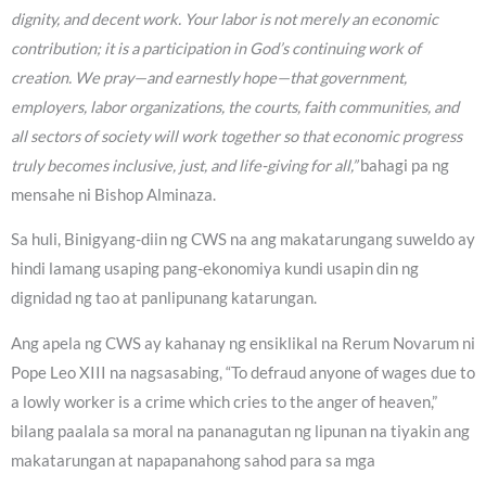
dignity, and decent work. Your labor is not merely an economic
contribution; it is a participation in God’s continuing work of
creation. We pray—and earnestly hope—that government,
employers, labor organizations, the courts, faith communities, and
all sectors of society will work together so that economic progress
truly becomes inclusive, just, and life-giving for all,”
bahagi pa ng
mensahe ni Bishop Alminaza.
Sa huli, Binigyang-diin ng CWS na ang makatarungang suweldo ay
hindi lamang usaping pang-ekonomiya kundi usapin din ng
dignidad ng tao at panlipunang katarungan.
Ang apela ng CWS ay kahanay ng ensiklikal na Rerum Novarum ni
Pope Leo XIII na nagsasabing, “To defraud anyone of wages due to
a lowly worker is a crime which cries to the anger of heaven,”
bilang paalala sa moral na pananagutan ng lipunan na tiyakin ang
makatarungan at napapanahong sahod para sa mga