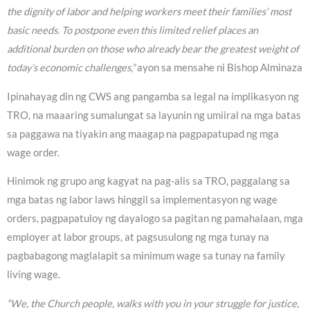
the dignity of labor and helping workers meet their families’ most
basic needs. To postpone even this limited relief places an
additional burden on those who already bear the greatest weight of
today’s economic challenges,”
ayon sa mensahe ni Bishop Alminaza
Ipinahayag din ng CWS ang pangamba sa legal na implikasyon ng
TRO, na maaaring sumalungat sa layunin ng umiiral na mga batas
sa paggawa na tiyakin ang maagap na pagpapatupad ng mga
wage order.
Hinimok ng grupo ang kagyat na pag-alis sa TRO, paggalang sa
mga batas ng labor laws hinggil sa implementasyon ng wage
orders, pagpapatuloy ng dayalogo sa pagitan ng pamahalaan, mga
employer at labor groups, at pagsusulong ng mga tunay na
pagbabagong maglalapit sa minimum wage sa tunay na family
living wage.
“We, the Church people, walks with you in your struggle for justice,