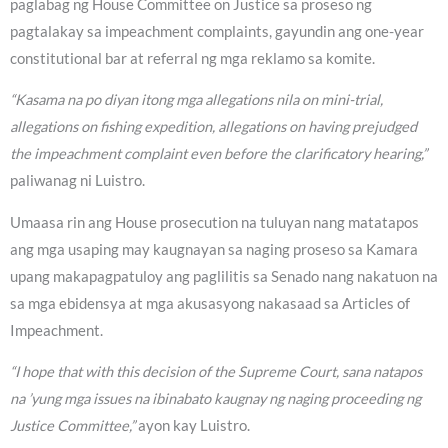
paglabag ng House Committee on Justice sa proseso ng
pagtalakay sa impeachment complaints, gayundin ang one-year
constitutional bar at referral ng mga reklamo sa komite.
“Kasama na po diyan itong mga allegations nila on mini-trial,
allegations on fishing expedition, allegations on having prejudged
the impeachment complaint even before the clarificatory hearing,”
paliwanag ni Luistro.
Umaasa rin ang House prosecution na tuluyan nang matatapos
ang mga usaping may kaugnayan sa naging proseso sa Kamara
upang makapagpatuloy ang paglilitis sa Senado nang nakatuon na
sa mga ebidensya at mga akusasyong nakasaad sa Articles of
Impeachment.
“I hope that with this decision of the Supreme Court, sana natapos
na ’yung mga issues na ibinabato kaugnay ng naging proceeding ng
Justice Committee,”
ayon kay Luistro.