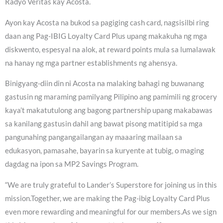
Radyo Veritas kay Acosta.
Ayon kay Acosta na bukod sa pagiging cash card, nagsisilbi ring
daan ang Pag-IBIG Loyalty Card Plus upang makakuha ng mga
diskwento, espesyal na alok, at reward points mula sa lumalawak
na hanay ng mga partner establishments ng ahensya.
Binigyang-diin din ni Acosta na malaking bahagi ng buwanang
gastusin ng maraming pamilyang Pilipino ang pamimili ng grocery
kaya’t makatutulong ang bagong partnership upang makabawas
sa kanilang gastusin dahil ang bawat pisong matitipid sa mga
pangunahing pangangailangan ay maaaring mailaan sa
edukasyon, pamasahe, bayarin sa kuryente at tubig, o maging
dagdag na ipon sa MP2 Savings Program.
“We are truly grateful to Lander’s Superstore for joining us in this
mission.Together, we are making the Pag-ibig Loyalty Card Plus
even more rewarding and meaningful for our members.As we sign