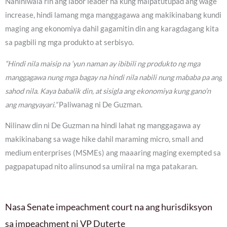
Naniniwala rin ang labor leader na kung maipatutupad ang wage
increase, hindi lamang mga manggagawa ang makikinabang kundi
maging ang ekonomiya dahil gagamitin din ang karagdagang kita
sa pagbili ng mga produkto at serbisyo.
“Hindi nila maisip na ‘yun naman ay ibibili ng produkto ng mga
manggagawa nung mga bagay na hindi nila nabili nung mababa pa ang
sahod nila. Kaya babalik din, at sisigla ang ekonomiya kung gano’n
ang mangyayari.”
Paliwanag ni De Guzman.
Nilinaw din ni De Guzman na hindi lahat ng manggagawa ay
makikinabang sa wage hike dahil maraming micro, small and
medium enterprises (MSMEs) ang maaaring maging exempted sa
pagpapatupad nito alinsunod sa umiiral na mga patakaran.
Nasa Senate impeachment court na ang hurisdiksyon
sa impeachment ni VP Duterte