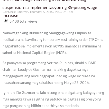
suspension sa implementasyon ng 85-pisong wage
Roy Mark Gutierrez
Thursday, August 6, 2026 2:18 pm
increase
5,488 total views
Nanawagan ang Bukluran ng Manggagawang Pilipino sa
hudikatura na bawiin ang temporary restraining order (TRO) na
nagpahinto sa implementasyon ng ₱85 umento sa minimum na
sahod sa National Capital Region (NCR).
Sa panayam sa programang Veritas Pilipinas, sinabi ni BMP
chairman Leody de Guzman na malaking dagok sa mga
manggagawa ang hindi pagpapatupad ng wage increase na
inaasahan sanang magkakabisa noong Hulyo 25, 2026.
Iginiit ni De Guzman na lalo nitong pinabibigat ang kalagayan ng
mga manggagawa sa gitna ng patuloy na pagtaas ng presyo ng
mga pangunahing bilihin at serbisyo sa merkado.