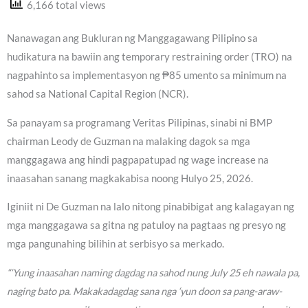
6,166 total views
Nanawagan ang Bukluran ng Manggagawang Pilipino sa
hudikatura na bawiin ang temporary restraining order (TRO) na
nagpahinto sa implementasyon ng ₱85 umento sa minimum na
sahod sa National Capital Region (NCR).
Sa panayam sa programang Veritas Pilipinas, sinabi ni BMP
chairman Leody de Guzman na malaking dagok sa mga
manggagawa ang hindi pagpapatupad ng wage increase na
inaasahan sanang magkakabisa noong Hulyo 25, 2026.
Iginiit ni De Guzman na lalo nitong pinabibigat ang kalagayan ng
mga manggagawa sa gitna ng patuloy na pagtaas ng presyo ng
mga pangunahing bilihin at serbisyo sa merkado.
“‘Yung inaasahan naming dagdag na sahod nung July 25 eh nawala pa,
naging bato pa. Makakadagdag sana nga ‘yun doon sa pang-araw-