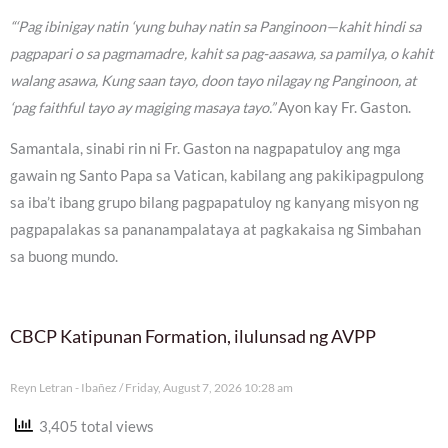
“‘Pag ibinigay natin ‘yung buhay natin sa Panginoon—kahit hindi sa
pagpapari o sa pagmamadre, kahit sa pag-aasawa, sa pamilya, o kahit
walang asawa, Kung saan tayo, doon tayo nilagay ng Panginoon, at
‘pag faithful tayo ay magiging masaya tayo.”
Ayon kay Fr. Gaston.
Samantala, sinabi rin ni Fr. Gaston na nagpapatuloy ang mga
gawain ng Santo Papa sa Vatican, kabilang ang pakikipagpulong
sa iba’t ibang grupo bilang pagpapatuloy ng kanyang misyon ng
pagpapalakas sa pananampalataya at pagkakaisa ng Simbahan
sa buong mundo.
CBCP Katipunan Formation, ilulunsad ng AVPP
Reyn Letran - Ibañez
Friday, August 7, 2026 10:28 am
3,405 total views