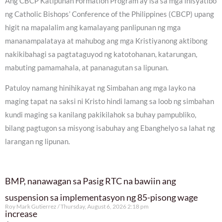
Ang CBCP Katipunan Formation Program ay isa sa mga inisyatibo
ng Catholic Bishops’ Conference of the Philippines (CBCP) upang
higit na mapalalim ang kamalayang panlipunan ng mga
mananampalataya at mahubog ang mga Kristiyanong aktibong
nakikibahagi sa pagtataguyod ng katotohanan, katarungan,
mabuting pamamahala, at pananagutan sa lipunan.
Patuloy namang hinihikayat ng Simbahan ang mga layko na
maging tapat na saksi ni Kristo hindi lamang sa loob ng simbahan
kundi maging sa kanilang pakikilahok sa buhay pampubliko,
bilang pagtugon sa misyong isabuhay ang Ebanghelyo sa lahat ng
larangan ng lipunan.
BMP, nanawagan sa Pasig RTC na bawiin ang
suspension sa implementasyon ng 85-pisong wage
Roy Mark Gutierrez
Thursday, August 6, 2026 2:18 pm
increase