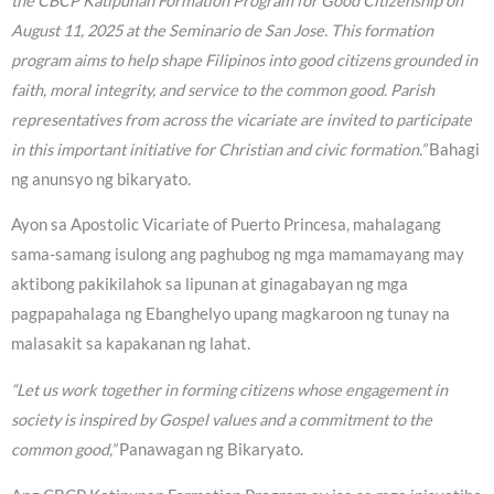
the CBCP Katipunan Formation Program for Good Citizenship on
August 11, 2025 at the Seminario de San Jose. This formation
program aims to help shape Filipinos into good citizens grounded in
faith, moral integrity, and service to the common good. Parish
representatives from across the vicariate are invited to participate
in this important initiative for Christian and civic formation.”
Bahagi
ng anunsyo ng bikaryato.
Ayon sa Apostolic Vicariate of Puerto Princesa, mahalagang
sama-samang isulong ang paghubog ng mga mamamayang may
aktibong pakikilahok sa lipunan at ginagabayan ng mga
pagpapahalaga ng Ebanghelyo upang magkaroon ng tunay na
malasakit sa kapakanan ng lahat.
“Let us work together in forming citizens whose engagement in
society is inspired by Gospel values and a commitment to the
common good,”
Panawagan ng Bikaryato.