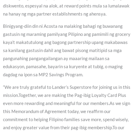
diskwento, espesyal na alok, at reward points mula sa lumalawak
na hanay ng mga partner establishments ng ahensya.
Binigyang-diin din ni Acosta na malaking bahagi ng buwanang
gastusin ng maraming pamilyang Pilipino ang pamimili ng grocery
kaya’t makatutulong ang bagong partnership upang makabawas
sa kanilang gastusin dahil ang bawat pisong matitipid sa mga
pangunahing pangangailangan ay maaaring mailaan sa
edukasyon, pamasahe, bayarin sa kuryente at tubig, o maging
dagdag na ipon sa MP2 Savings Program.
“We are truly grateful to Lander’s Superstore for joining us in this
mission.Together, we are making the Pag-ibig Loyalty Card Plus
even more rewarding and meaningful for our members.As we sign
this Memorandum of Agreement today, we reaffirm our
commitment to helping Filipino families save more, spend wisely,
and enjoy greater value from their pag-ibig membership.To our