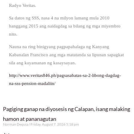
Radyo Veritas.
Sa datos ng SSS, nasa 4 na milyon lamang mula 2010
hanggang 2015 ang naidagdag sa bilang ng mga miyembro
nito.
Nauna na ring binigyang pagpapahalaga ng Kanyang
Kabanalan Francisco ang mga matatanda sa lipunan sapagkat
sila ang kayamanan ng kasaysayan.
http://www.veritas846.ph/pagsasabatas-sa-2-libong-dagdag-
na-sss-pension-madaliin/
Pagiging ganap na diyosesis ng Calapan, isang malaking
hamon at pananagutan
Norman Dequia
Friday, August 7, 2026 5:18 pm