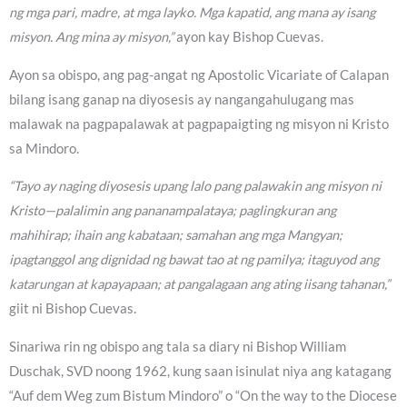
ng mga pari, madre, at mga layko. Mga kapatid, ang mana ay isang
misyon. Ang mina ay misyon,”
ayon kay Bishop Cuevas.
Ayon sa obispo, ang pag-angat ng Apostolic Vicariate of Calapan
bilang isang ganap na diyosesis ay nangangahulugang mas
malawak na pagpapalawak at pagpapaigting ng misyon ni Kristo
sa Mindoro.
“Tayo ay naging diyosesis upang lalo pang palawakin ang misyon ni
Kristo—palalimin ang pananampalataya; paglingkuran ang
mahihirap; ihain ang kabataan; samahan ang mga Mangyan;
ipagtanggol ang dignidad ng bawat tao at ng pamilya; itaguyod ang
katarungan at kapayapaan; at pangalagaan ang ating iisang tahanan,”
giit ni Bishop Cuevas.
Sinariwa rin ng obispo ang tala sa diary ni Bishop William
Duschak, SVD noong 1962, kung saan isinulat niya ang katagang
“Auf dem Weg zum Bistum Mindoro” o “On the way to the Diocese