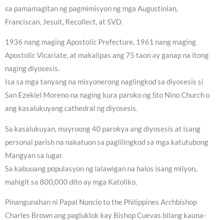
sa pamamagitan ng pagmimisyon ng mga Augustinian,
Franciscan, Jesuit, Recollect, at SVD.
1936 nang maging Apostolic Prefecture, 1961 nang maging
Apostolic Vicariate, at makalipas ang 75 taon ay ganap na itong
naging diyosesis.
Isa sa mga tanyang na misyonerong naglingkod sa diyosesis si
San Ezekiel Moreno na naging kura paroko ng Sto Nino Church o
ang kasalukuyang cathedral ng diyosesis.
Sa kasalukuyan, mayroong 40 parokya ang diyosesis at isang
personal parish na nakatuon sa paglilingkod sa mga katutubong
Mangyan sa lugar.
Sa kabuuang populasyon ng lalawigan na halos isang milyon,
mahigit sa 800,000 dito ay mga Katoliko.
Pinangunahan ni Papal Nuncio to the Philippines Archbishop
Charles Brown ang pagluklok kay Bishop Cuevas bilang kauna-