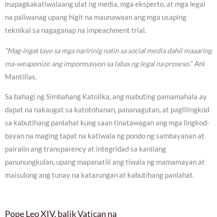
mapagkakatiwalaang ulat ng media, mga eksperto, at mga legal
na paliwanag upang higit na maunawaan ang mga usaping
teknikal sa nagaganap na impeachment trial.
“Mag-ingat tayo sa mga naririnig natin sa social media dahil maaaring
ma-weaponize ang impormasyon sa labas ng legal na proseso.
” Ani
Mantillas.
Sa bahagi ng Simbahang Katolika, ang mabuting pamamahala ay
dapat na nakaugat sa katotohanan, pananagutan, at paglilingkod
sa kabutihang panlahat kung saan tinatawagan ang mga lingkod-
bayan na maging tapat na katiwala ng pondo ng sambayanan at
pairalin ang transparency at integridad sa kanilang
panunungkulan, upang mapanatili ang tiwala ng mamamayan at
maisulong ang tunay na katarungan at kabutihang panlahat.
Pope Leo XIV, balik Vatican na