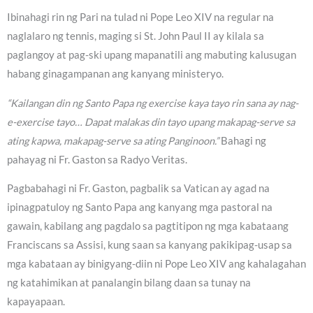
Ibinahagi rin ng Pari na tulad ni Pope Leo XIV na regular na
naglalaro ng tennis, maging si St. John Paul II ay kilala sa
paglangoy at pag-ski upang mapanatili ang mabuting kalusugan
habang ginagampanan ang kanyang ministeryo.
“Kailangan din ng Santo Papa ng exercise kaya tayo rin sana ay nag-
e-exercise tayo… Dapat malakas din tayo upang makapag-serve sa
ating kapwa, makapag-serve sa ating Panginoon.”
Bahagi ng
pahayag ni Fr. Gaston sa Radyo Veritas.
Pagbabahagi ni Fr. Gaston, pagbalik sa Vatican ay agad na
ipinagpatuloy ng Santo Papa ang kanyang mga pastoral na
gawain, kabilang ang pagdalo sa pagtitipon ng mga kabataang
Franciscans sa Assisi, kung saan sa kanyang pakikipag-usap sa
mga kabataan ay binigyang-diin ni Pope Leo XIV ang kahalagahan
ng katahimikan at panalangin bilang daan sa tunay na
kapayapaan.