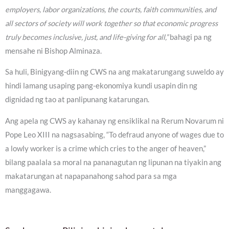
employers, labor organizations, the courts, faith communities, and
all sectors of society will work together so that economic progress
truly becomes inclusive, just, and life-giving for all,”
bahagi pa ng
mensahe ni Bishop Alminaza.
Sa huli, Binigyang-diin ng CWS na ang makatarungang suweldo ay
hindi lamang usaping pang-ekonomiya kundi usapin din ng
dignidad ng tao at panlipunang katarungan.
Ang apela ng CWS ay kahanay ng ensiklikal na Rerum Novarum ni
Pope Leo XIII na nagsasabing, “To defraud anyone of wages due to
a lowly worker is a crime which cries to the anger of heaven,”
bilang paalala sa moral na pananagutan ng lipunan na tiyakin ang
makatarungan at napapanahong sahod para sa mga
manggagawa.