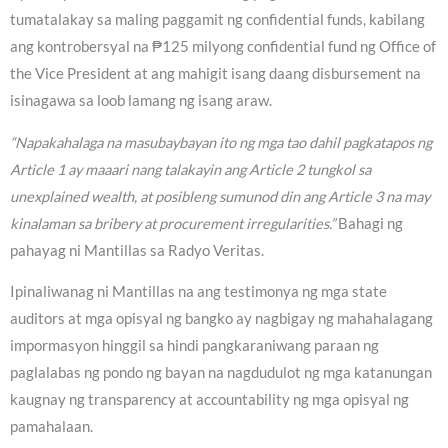
tumatalakay sa maling paggamit ng confidential funds, kabilang
ang kontrobersyal na ₱125 milyong confidential fund ng Office of
the Vice President at ang mahigit isang daang disbursement na
isinagawa sa loob lamang ng isang araw.
“Napakahalaga na masubaybayan ito ng mga tao dahil pagkatapos ng
Article 1 ay maaari nang talakayin ang Article 2 tungkol sa
unexplained wealth, at posibleng sumunod din ang Article 3 na may
kinalaman sa bribery at procurement irregularities.”
Bahagi ng
pahayag ni Mantillas sa Radyo Veritas.
Ipinaliwanag ni Mantillas na ang testimonya ng mga state
auditors at mga opisyal ng bangko ay nagbigay ng mahahalagang
impormasyon hinggil sa hindi pangkaraniwang paraan ng
paglalabas ng pondo ng bayan na nagdudulot ng mga katanungan
kaugnay ng transparency at accountability ng mga opisyal ng
pamahalaan.