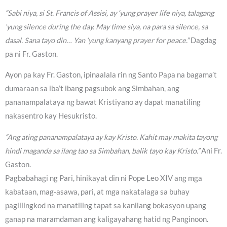
“Sabi niya, si St. Francis of Assisi, ay ‘yung prayer life niya, talagang
‘yung silence during the day. May time siya, na para sa silence, sa
dasal. Sana tayo din… Yan ‘yung kanyang prayer for peace.”
Dagdag
pa ni Fr. Gaston.
Ayon pa kay Fr. Gaston, ipinaalala rin ng Santo Papa na bagama’t
dumaraan sa iba’t ibang pagsubok ang Simbahan, ang
pananampalataya ng bawat Kristiyano ay dapat manatiling
nakasentro kay Hesukristo.
“Ang ating pananampalataya ay kay Kristo. Kahit may makita tayong
hindi maganda sa ilang tao sa Simbahan, balik tayo kay Kristo.”
Ani Fr.
Gaston.
Pagbabahagi ng Pari, hinikayat din ni Pope Leo XIV ang mga
kabataan, mag-asawa, pari, at mga nakatalaga sa buhay
paglilingkod na manatiling tapat sa kanilang bokasyon upang
ganap na maramdaman ang kaligayahang hatid ng Panginoon.