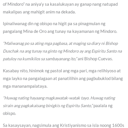
of Mindoro” na aniya’y sa kasalukuyan ay ganap nang natupad
makalipas ang mahigit anim na dekada.
Ipinaliwanag din ng obispo na higit pa sa pinagmulan ng
pangalang Mina de Oro ang tunay na kayamanan ng Mindoro.
“Maliwanag po sa ating mga pagbasa, at maging sa diary ni Bishop
Duschak na ang tunay na ginto ng Mindoro ay ang Espiritu Santo na
patuloy na kumikilos sa sambayanang ito,”
ani Bishop Cuevas.
Kasabay nito, hinimok ng pastol ang mga pari, mga relihiyoso at
mga layko na pangalagaan at panatilihin ang pagbubuklod bilang
mga mananampalataya.
“Huwag nating hayaang magkawatak-watak tayo. Huwag nating
sirain ang pagkakaisang binigkis ng Espiritu Santo,”
paalala ng
obispo.
Sa kasaysayan, nagsimula ang Kristiyanismo sa isla noong 1600s