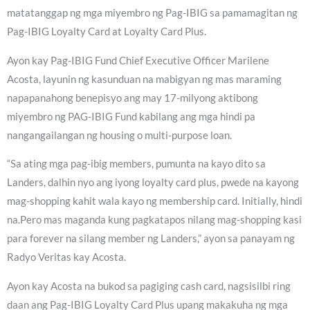
matatanggap ng mga miyembro ng Pag-IBIG sa pamamagitan ng
Pag-IBIG Loyalty Card at Loyalty Card Plus.
Ayon kay Pag-IBIG Fund Chief Executive Officer Marilene
Acosta, layunin ng kasunduan na mabigyan ng mas maraming
napapanahong benepisyo ang may 17-milyong aktibong
miyembro ng PAG-IBIG Fund kabilang ang mga hindi pa
nangangailangan ng housing o multi-purpose loan.
“Sa ating mga pag-ibig members, pumunta na kayo dito sa
Landers, dalhin nyo ang iyong loyalty card plus, pwede na kayong
mag-shopping kahit wala kayo ng membership card. Initially, hindi
na.Pero mas maganda kung pagkatapos nilang mag-shopping kasi
para forever na silang member ng Landers,” ayon sa panayam ng
Radyo Veritas kay Acosta.
Ayon kay Acosta na bukod sa pagiging cash card, nagsisilbi ring
daan ang Pag-IBIG Loyalty Card Plus upang makakuha ng mga