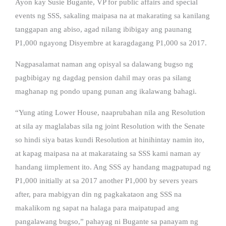
Ayon kay Susie Bugante, VP for public affairs and special
events ng SSS, sakaling maipasa na at makarating sa kanilang
tanggapan ang abiso, agad nilang ibibigay ang paunang
P1,000 ngayong Disyembre at karagdagang P1,000 sa 2017.
Nagpasalamat naman ang opisyal sa dalawang bugso ng
pagbibigay ng dagdag pension dahil may oras pa silang
maghanap ng pondo upang punan ang ikalawang bahagi.
“Yung ating Lower House, naaprubahan nila ang Resolution
at sila ay maglalabas sila ng joint Resolution with the Senate
so hindi siya batas kundi Resolution at hinihintay namin ito,
at kapag maipasa na at makarataing sa SSS kami naman ay
handang iimplement ito. Ang SSS ay handang magpatupad ng
P1,000 initially at sa 2017 another P1,000 by severs years
after, para mabigyan din ng pagkakataon ang SSS na
makalikom ng sapat na halaga para maipatupad ang
pangalawang bugso,” pahayag ni Bugante sa panayam ng