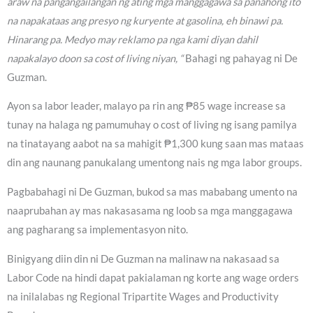
araw na pangangailangan ng ating mga manggagawa sa panahong ito
na napakataas ang presyo ng kuryente at gasolina, eh binawi pa.
Hinarang pa. Medyo may reklamo pa nga kami diyan dahil
napakalayo doon sa cost of living niyan, “
Bahagi ng pahayag ni De
Guzman.
Ayon sa labor leader, malayo pa rin ang ₱85 wage increase sa
tunay na halaga ng pamumuhay o cost of living ng isang pamilya
na tinatayang aabot na sa mahigit ₱1,300 kung saan mas mataas
din ang naunang panukalang umentong nais ng mga labor groups.
Pagbabahagi ni De Guzman, bukod sa mas mababang umento na
naaprubahan ay mas nakasasama ng loob sa mga manggagawa
ang pagharang sa implementasyon nito.
Binigyang diin din ni De Guzman na malinaw na nakasaad sa
Labor Code na hindi dapat pakialaman ng korte ang wage orders
na inilalabas ng Regional Tripartite Wages and Productivity