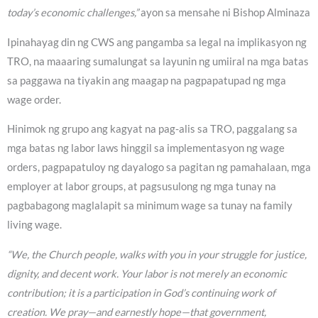
today’s economic challenges,”
ayon sa mensahe ni Bishop Alminaza
Ipinahayag din ng CWS ang pangamba sa legal na implikasyon ng
TRO, na maaaring sumalungat sa layunin ng umiiral na mga batas
sa paggawa na tiyakin ang maagap na pagpapatupad ng mga
wage order.
Hinimok ng grupo ang kagyat na pag-alis sa TRO, paggalang sa
mga batas ng labor laws hinggil sa implementasyon ng wage
orders, pagpapatuloy ng dayalogo sa pagitan ng pamahalaan, mga
employer at labor groups, at pagsusulong ng mga tunay na
pagbabagong maglalapit sa minimum wage sa tunay na family
living wage.
“We, the Church people, walks with you in your struggle for justice,
dignity, and decent work. Your labor is not merely an economic
contribution; it is a participation in God’s continuing work of
creation. We pray—and earnestly hope—that government,