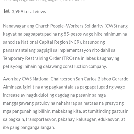
3,989 total views
Nanawagan ang Church People–Workers Solidarity (CWS) nang
kagyat na pagpapatupad na ng 85-pesos wage hike minimum na
sahod sa National Capital Region (NCR), kasunod ng
pansamantalang pagpigil sa implementasyon nito dahil sa
Temporary Restraining Order (TRO) na inilabas kaugnay ng
petisyong inihain ng dalawang construction company.
Ayon kay CWS National Chairperson San Carlos Bishop Gerardo
Alminaza, iginiit na ang pagkaantala sa pagpapatupad ng wage
increase ay nagdudulot ng dagdag na pasanin sa mga
manggagawang patuloy na nahaharap sa mataas na presyo ng
mga pangunahing bilihin, mababang kita, at tumitinding gastusin
sa pagkain, transportasyon, pabahay, kalusugan, edukasyon, at
iba pang pangangailangan.