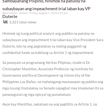
Sambayanang Pilipino, hinimok na patuloy na
subaybayan ang impeachment trial laban kay VP
Reyn Letran - Ibañez
Friday, August 7, 2026 2:01 pm
Duterte
3,321 total views
Hinimok ng isang political analyst ang publiko na patuloy na
subaybayan ang impeachment trial laban kay Vice President Sara
Duterte, lalo na ang pagtalakay sa maling paggamit ng
confidential funds na kabilang sa Article 1 ng impeachment.
Sa panayam sa programang Veritas Pilipinas, sinabi ni Dr.
Christopher Mantillas, Associate Professor ng Institute for
Governance and Rural Development ng University of the
Philippines Los Baños, na mahalagang maunawaan ng publiko ang
mga isyung tinatalakay sa Senado sapagkat may kinalaman ito sa
pananagutan ng mga opisyal ng pamahalaan.
Ayon kay Mantillas, nakatuon na ang paglilitis sa Article 1, na