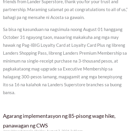
friends from Lander Superstore, thank you for your trust and
partnership. Maraming salamat po at congratulations to all of us,”
bahagi pa ng mensahe ni Acosta sa gawain.
Sa bisa ng kasunduan na nagsimula noong August 01 hanggang
October 31 ngayong taon, maaaring makakuha ang mga may
hawak ng Pag-IBIG Loyalty Card at Loyalty Card Plus ng libreng
Landers Shopping Pass, libreng Landers Premium Membership sa
minimum na single-receipt purchase na 3-thousand pesos, at
pagkakataong mag-upgrade sa Executive Membership sa
halagang 300-pesos lamang, magagamit ang mga benepisyong
ito sa 16 na kalahok na Landers Superstore branches sa buong
bansa.
Agarang implementasyon ng 85-pisong wage hike,
panawagan ng CWS
Jerry Maya Figarola
Friday, August 7, 2026 2:40 pm