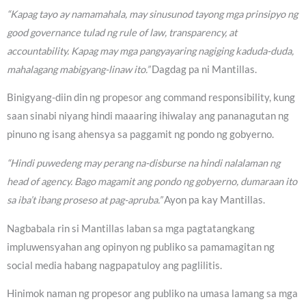
“Kapag tayo ay namamahala, may sinusunod tayong mga prinsipyo ng
good governance tulad ng rule of law, transparency, at
accountability. Kapag may mga pangyayaring nagiging kaduda-duda,
mahalagang mabigyang-linaw ito.”
Dagdag pa ni Mantillas.
Binigyang-diin din ng propesor ang command responsibility, kung
saan sinabi niyang hindi maaaring ihiwalay ang pananagutan ng
pinuno ng isang ahensya sa paggamit ng pondo ng gobyerno.
“Hindi puwedeng may perang na-disburse na hindi nalalaman ng
head of agency. Bago magamit ang pondo ng gobyerno, dumaraan ito
sa iba’t ibang proseso at pag-apruba.”
Ayon pa kay Mantillas.
Nagbabala rin si Mantillas laban sa mga pagtatangkang
impluwensyahan ang opinyon ng publiko sa pamamagitan ng
social media habang nagpapatuloy ang paglilitis.
Hinimok naman ng propesor ang publiko na umasa lamang sa mga