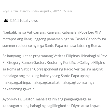
Reyn Letran - Ibañez
Friday, August 7, 2026 10:50 am
3,611 total views
Nagbalik na sa Vatican ang Kanyang Kabanalan Pope Leo XIV
matapos ang ilang linggong pamamahinga sa Castel Gandolfo, na
summer residence ng mga Santo Papa na nasa labas ng Roma.
Sa kanyang ulat sa programang Veritas Pilipinas, ibinahagi ni Rev.
Fr. Gregory Ramon Gaston, Rector ng Pontificio Collegio Filipino
sa Roma at Vatican Correspondent ng Radio Veritas, na naging
mahalaga ang maikling bakasyon ng Santo Papa upang
makapagpahinga, makapagdasal, at makapagtuon sa mga
nakabinbing gawain.
Ayon kay Fr. Gaston, mahalaga rin ang pangangalaga sa
kalusugan bilang bahagi ng paglilingkod sa Diyos at sa kapwa.