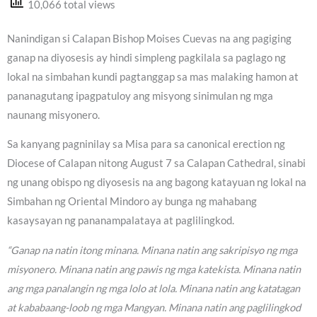
10,066 total views
Nanindigan si Calapan Bishop Moises Cuevas na ang pagiging
ganap na diyosesis ay hindi simpleng pagkilala sa paglago ng
lokal na simbahan kundi pagtanggap sa mas malaking hamon at
pananagutang ipagpatuloy ang misyong sinimulan ng mga
naunang misyonero.
Sa kanyang pagninilay sa Misa para sa canonical erection ng
Diocese of Calapan nitong August 7 sa Calapan Cathedral, sinabi
ng unang obispo ng diyosesis na ang bagong katayuan ng lokal na
Simbahan ng Oriental Mindoro ay bunga ng mahabang
kasaysayan ng pananampalataya at paglilingkod.
“Ganap na natin itong minana. Minana natin ang sakripisyo ng mga
misyonero. Minana natin ang pawis ng mga katekista. Minana natin
ang mga panalangin ng mga lolo at lola. Minana natin ang katatagan
at kababaang-loob ng mga Mangyan. Minana natin ang paglilingkod