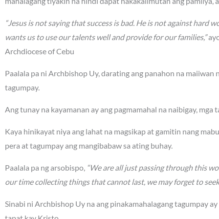
mahalagang tiyakin na hindi dapat nakakalimutan ang pamilya, 
“Jesus is not saying that success is bad. He is not against hard wo
wants us to use our talents well and provide for our families,”
ayo
Archdiocese of Cebu
Paalala pa ni Archbishop Uy, darating ang panahon na maiiwan na
tagumpay.
Ang tunay na kayamanan ay ang pagmamahal na naibigay, mga ta
Kaya hinikayat niya ang lahat na magsikap at gamitin nang mabu
pera at tagumpay ang mangibabaw sa ating buhay.
Paalala pa ng arsobispo,
“We are all just passing through this worl
our time collecting things that cannot last, we may forget to see
Sinabi ni Archbishop Uy na ang pinakamahalagang tagumpay ay
tapat kay Kristo.