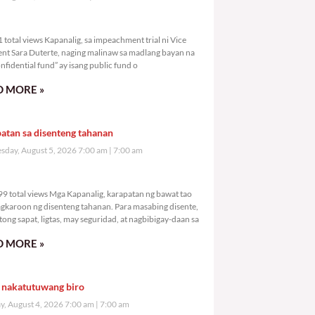
,091 total views
total views Kapanalig, sa impeachment trial ni Vice
ent Sara Duterte, naging malinaw sa madlang bayan na
nfidential fund” ay isang public fund o
 MORE »
atan sa disenteng tahanan
day, August 5, 2026 7:00 am
7:00 am
1,199 total views
9 total views Mga Kapanalig, karapatan ng bawat tao
gkaroon ng disenteng tahanan. Para masabing disente,
tong sapat, ligtas, may seguridad, at nagbibigay-daan sa
 MORE »
 nakatutuwang biro
y, August 4, 2026 7:00 am
7:00 am