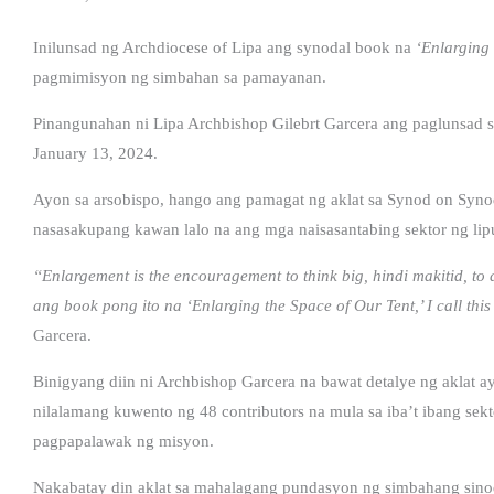
Inilunsad ng Archdiocese of Lipa ang synodal book na
‘Enlarging 
pagmimisyon ng simbahan sa pamayanan.
Pinangunahan ni Lipa Archbishop Gilebrt Garcera ang paglunsad sa
January 13, 2024.
Ayon sa arsobispo, hango ang pamagat ng aklat sa Synod on Synod
nasasakupang kawan lalo na ang mga naisasantabing sektor ng lip
“Enlargement is the encouragement to think big, hindi makitid, to 
ang book pong ito na ‘Enlarging the Space of Our Tent,’ I call thi
Garcera.
Binigyang diin ni Archbishop Garcera na bawat detalye ng aklat a
nilalamang kuwento ng 48 contributors na mula sa iba’t ibang sek
pagpapalawak ng misyon.
Nakabatay din aklat sa mahalagang pundasyon ng simbahang sino