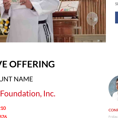
S
VE OFFERING
OUNT NAME
Foundation, Inc.
210
CONF
876
Friday