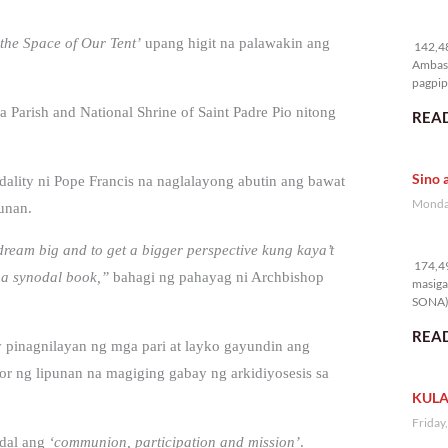
14
the Space of Our Tent’
upang higit na palawakin ang
142,48
Ambass
pagpipi
 Parish and National Shrine of Saint Padre Pio nitong
READ
Sino 
ality ni Pope Francis na naglalayong abutin ang bawat
Monday
unan.
17
dream big and to get a bigger perspective kung kaya’t
174,49
s a synodal book,”
bahagi ng pahayag ni Archbishop
masiga
SONA) 
READ
y pinagnilayan ng mga pari at layko gayundin ang
tor ng lipunan na magiging gabay ng arkidiyosesis sa
KULA
Friday
dal ang
‘communion, participation and mission’
.