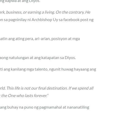
ang kapwa at ang Diyos.
rk, business, or earning a living. On the contrary, He
n sa pagninilay ni Archbishop Uy sa facebook post ng
tin ang ating pera, ari-arian, posisyon at mga
ong natulungan at ang katapatan sa Diyos.
ti ang kanilang mga talento, ngunit huwag hayaang ang
d. This life is not our final destination. If we spend all
k the One who lasts forever.”
 ang buhay na puno ng pagmamahal at nananatiling