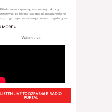
4,890 total views
0 total views Kapanalig, sa anumang hakbang.,
g gagawin., polisiyang ipapatupad.,mga pangakong
an, o mga usapin na sadyang iniiwasan. Lagi itong may
 Hindi ibig sabihin,
 MORE »
Watch Live
LISTEN LIVE TO DZRV846 E-RADIO
PORTAL