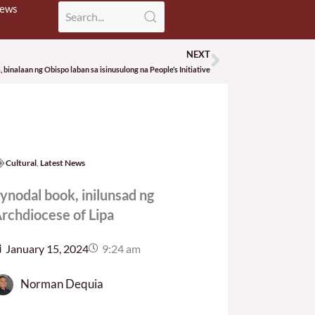
News
NEXT
Next
inalaan ng Obispo laban sa isinusulong na People’s Initiative
Cultural
,
Latest News
ynodal book, inilunsad ng
rchdiocese of Lipa
January 15, 2024
9:24 am
Norman Dequia