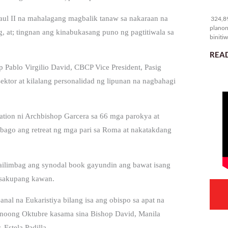
32
aul II na mahalagang magbalik tanaw sa nakaraan na
324,89
planon
 at; tingnan ang kinabukasang puno ng pagtitiwala sa
binitiw
kulang.
READ
p Pablo Virgilio David, CBCP Vice President, Pasig
ektor at kilalang personalidad ng lipunan na nagbahagi
tation ni Archbishop Garcera sa 66 mga parokya at
bago ang retreat ng mga pari sa Roma at nakatakdang
ilimbag ang synodal book gayundin ang bawat isang
asakupang kawan.
l na Eukaristiya bilang isa ang obispo sa apat na
n noong Oktubre kasama sina Bishop David, Manila
Estela Padilla.