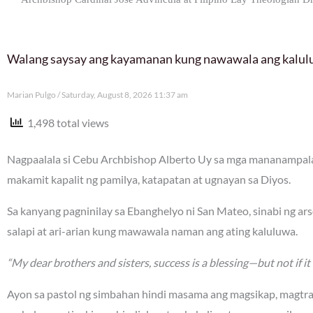
Walang saysay ang kayamanan kung nawawala ang kalu
Marian Pulgo
Saturday, August 8, 2026 11:37 am
1,498 total views
Nagpaalala si Cebu Archbishop Alberto Uy sa mga mananampalat
makamit kapalit ng pamilya, katapatan at ugnayan sa Diyos.
Sa kanyang pagninilay sa Ebanghelyo ni San Mateo, sinabi ng a
salapi at ari-arian kung mawawala naman ang ating kaluluwa.
“My dear brothers and sisters, success is a blessing—but not if it 
Ayon sa pastol ng simbahan hindi masama ang magsikap, magtr