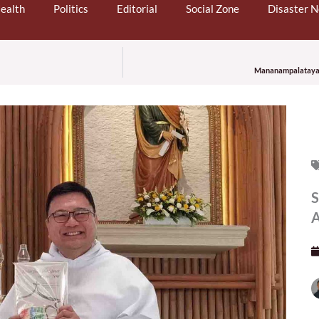
ealth
Politics
Editorial
Social Zone
Disaster 
Mananampalataya, b
S
A