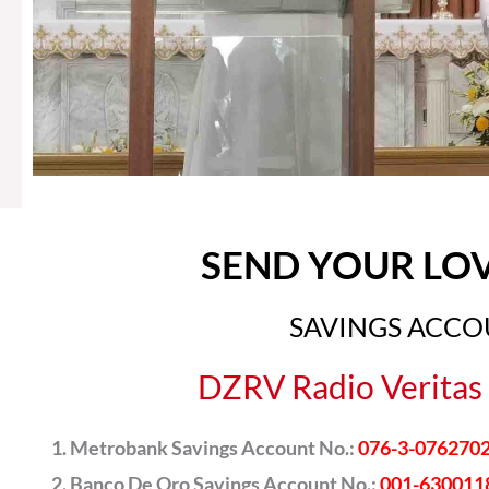
SEND YOUR LO
SAVINGS ACC
DZRV Radio Veritas 
Metrobank Savings Account No.:
076-3-076270
Banco De Oro Savings Account No.:
001-630011