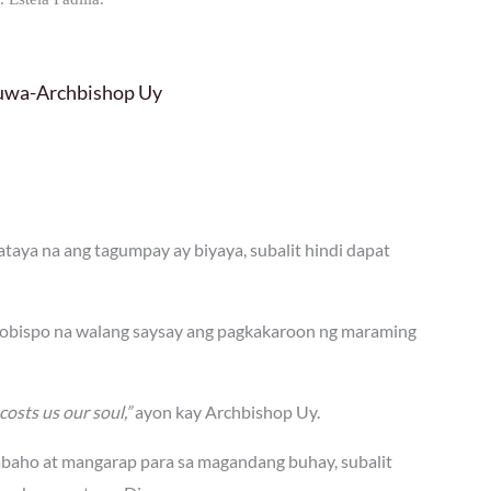
luwa-Archbishop Uy
aya na ang tagumpay ay biyaya, subalit hindi dapat
rsobispo na walang saysay ang pagkakaroon ng maraming
costs us our soul,”
ayon kay Archbishop Uy.
abaho at mangarap para sa magandang buhay, subalit