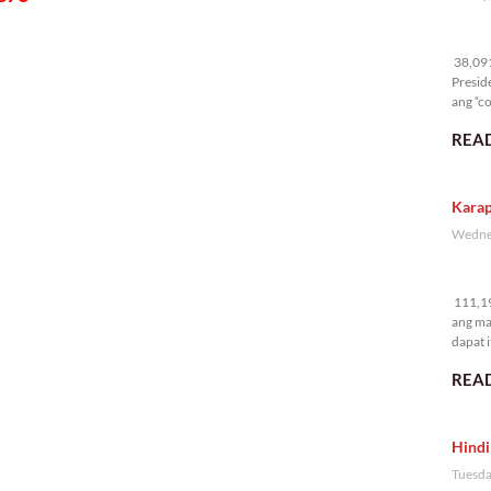
38
38,091 
Presid
ang “co
READ
Karap
Wednes
11
111,19
ang ma
dapat i
READ
Hindi
Tuesda