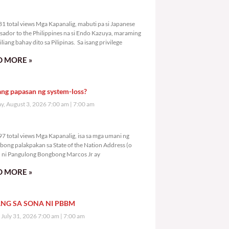
2,481 total views
1 total views Mga Kapanalig, mabuti pa si Japanese
ador to the Philippines na si Endo Kazuya, maraming
liang bahay dito sa Pilipinas. Sa isang privilege
 MORE »
ang papasan ng system-loss?
, August 3, 2026 7:00 am
7:00 am
4,497 total views
7 total views Mga Kapanalig, isa sa mga umani ng
bong palakpakan sa State of the Nation Address (o
ni Pangulong Bongbong Marcos Jr ay
 MORE »
NG SA SONA NI PBBM
, July 31, 2026 7:00 am
7:00 am